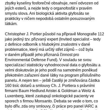
zbytky kyseliny fosforečné obsahuje, není odvozen od
jejích esterů, a nejde tedy o organofosfát v pravém
smyslu slova. Ani biologická aktivita glyfosátu se
prakticky v ničem nepodobá ostatním posuzovaným
látkám.
Christopher J. Portier působil na přípravě Monografie 112
jako jediný tzv. přizvaný expert (Invited specialist – tedy
z definice odborník s hlubokými znalostmi v dané
problematice, který má určitý střet zájmů – což byla
v daném případě jeho přiznaná činnost pro
Environmental Defense Fund). V souladu se svou
specializací statisticky vyhodnocoval data o glyfosátu a
velmi diskutován je jeho podíl na samotném poněkud
překotném zařazení dané látky na program příslušného
panelu. A nejen ten – ještě častěji je zmiňována částka
160 tisíc dolarů a smlouvy Ch. J. Portiera s právními
firmami Baum Hedlund Aristei & Goldman a Weitz &
Luxenberg, které zastupují onkologické pacienty ve
sporech s firmou Monsanto. Debata se vede o tom, co
bylo dřív, zda ony smlouvy, či práce pro panel IARC a