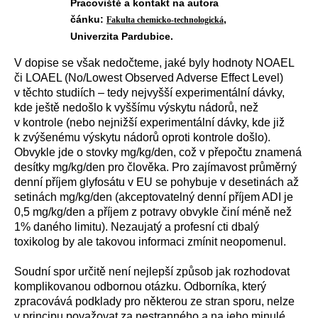
Pracoviště a kontakt na autora
čánku:
,
Fakulta chemicko-technologická
Univerzita Pardubice.
V dopise se však nedočteme, jaké byly hodnoty NOAEL
či LOAEL (No/Lowest Observed Adverse Effect Level)
v těchto studiích – tedy nejvyšší experimentální dávky,
kde ještě nedošlo k vyššímu výskytu nádorů, než
v kontrole (nebo nejnižší experimentální dávky, kde již
k zvýšenému výskytu nádorů oproti kontrole došlo).
Obvykle jde o stovky mg/kg/den, což v přepočtu znamená
desítky mg/kg/den pro člověka. Pro zajímavost průměrný
denní příjem glyfosátu v EU se pohybuje v desetinách až
setinách mg/kg/den (akceptovatelný denní příjem ADI je
0,5 mg/kg/den a příjem z potravy obvykle činí méně než
1% daného limitu). Nezaujatý a profesní cti dbalý
toxikolog by ale takovou informaci zmínit neopomenul.
Soudní spor určitě není nejlepší způsob jak rozhodovat
komplikovanou odbornou otázku. Odborníka, který
zpracovává podklady pro některou ze stran sporu, nelze
v principu považovat za nestranného a na jeho minulé,