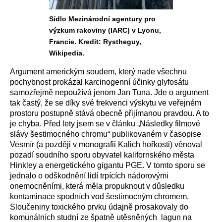
Sídlo Mezinárodní agentury pro
výzkum rakoviny (IARC) v Lyonu,
Francie. Kredit: Rystheguy,
Wikipedia.
Argument americkým soudem, který nade všechnu
pochybnost prokázal karcinogenní účinky glyfosátu
samozřejmě nepoužívá jenom Jan Tuna. Jde o argument
tak častý, že se díky své frekvenci výskytu ve veřejném
prostoru postupně stává obecně přijímanou pravdou. A to
je chyba. Před lety jsem se v článku „Následky filmové
slávy šestimocného chromu“ publikovaném v časopise
Vesmír (a později v monografii Kalich hořkosti) věnoval
pozadí soudního sporu obyvatel kalifornského města
Hinkley a energetického gigantu PGE. V tomto sporu se
jednalo o odškodnění lidí trpících nádorovými
onemocněními, která měla propuknout v důsledku
kontaminace spodních vod šestimocným chromem.
Sloučeniny toxického prvku údajně prosakovaly do
komunálních studní ze špatně utěsněných lagun na