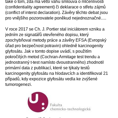
také o tom, zda má větší váhu smlouva o mlčenlivosti
(confidentiality agreement) či deklarace o střetu zájmů
(conflict of interst declaration). Závěry těchto debat jsou
pro vnějšího pozorovatele poněkud nejednoznačné….
V roce 2017 se Ch. J. Portier stal iniciátorem vzniku a
jedním ze signatářů otevřeného dopisu, který
zpochybňoval metody práce a závěry EFSA (Evropský
úřad pro bezpečnost potravin) ohledně karcinogenity
glyfosátu. Jak v tomto dopise uvádí, s použitím
pokročilých metod (Cochran-Armitage test trendu a
jednostranný t-test namísto dvoustranného) zhodnotil
primární data z publikací, které se týkaly testů
karcinogenity glyfosátu na hlodavcích a identifikoval 21
případů, kdy expozice glyfosátu vedla ke zvýšené
tumorogenezi.