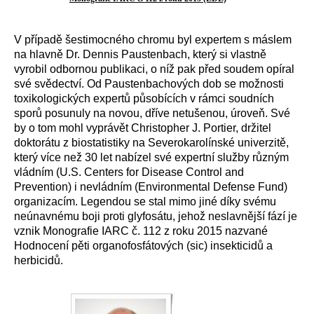
V případě šestimocného chromu byl expertem s máslem
na hlavně Dr. Dennis Paustenbach, který si vlastně
vyrobil odbornou publikaci, o níž pak před soudem opíral
své svědectví. Od Paustenbachových dob se možnosti
toxikologických expertů působících v rámci soudních
sporů posunuly na novou, dříve netušenou, úroveň. Své
by o tom mohl vyprávět Christopher J. Portier, držitel
doktorátu z biostatistiky na Severokarolínské univerzitě,
který více než 30 let nabízel své expertní služby různým
vládním (U.S. Centers for Disease Control and
Prevention) i nevládním (Environmental Defense Fund)
organizacím. Legendou se stal mimo jiné díky svému
neúnavnému boji proti glyfosátu, jehož neslavnější fází je
vznik Monografie IARC č. 112 z roku 2015 nazvané
Hodnocení pěti organofosfátových (sic) insekticidů a
herbicidů.