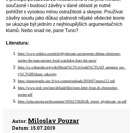
současné i budoucí závěry v dané oblasti je nutné
pohlížet s vysokou mírou ostražitosti a skepse. Používat
závěry soudu jako důkaz platnosti nějaké vědecké teorie
se ukazuje být jedním z nejhloupějších argumentačních
klamů. Nebo snad ne, pane Tuno?
Literatura:
https://www.politico.eu/article/glyphosate-carcinogenic-debate-christoper-
portier-the-man-europes-food-watchdog-fears-the-most/
https://cs.wikipedia.org/wiki/Mezin%C3%A1rodn%C3%AD_agentura_pro_
v%C3%BDzkum_rakoviny
https://monographs.iarc.fr/wp-content/uploads/2018/07/mono112.pdf
https://www.nrdc.org/sites/default/files/open-letter-from-dr-christopher-
portier.pdf
https://echa.europa.eu/documents/10162/13626/clh_report_glyphosate_en.pdf
Miloslav Pouzar
Autor:
Datum:
15.07.2019