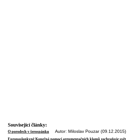
Související články:
Autor: Miloslav Pouzar (09.12.2015)
O porodech v šerospánku
Europoslankyně Konečná pomocí argumentačních klamů zachraňuje svět