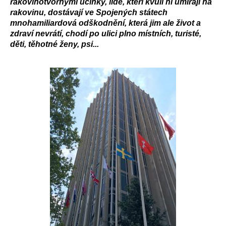
rakovinotvornými účinky, lidé, kteří kvůli ní umírají na
rakovinu, dostávají ve Spojených
státech
mnohamiliardová odškodnění, která jim ale život a
zdraví nevrátí, chodí po ulici plno místních, turisté,
děti, těhotné ženy, psi...