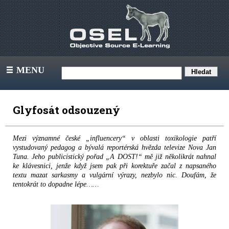
MENU
III
Glyfosát odsouzený
Mezi významné české „influencery“ v oblasti toxikologie patří
vystudovaný pedagog a bývalá reportérská hvězda televize Nova Jan
Tuna. Jeho publicistický pořad „A DOST!“ mě již několikrát nahnal
ke klávesnici, jenže když jsem pak při korektuře začal z napsaného
textu mazat sarkasmy a vulgární výrazy, nezbylo nic. Doufám, že
tentokrát to dopadne lépe……