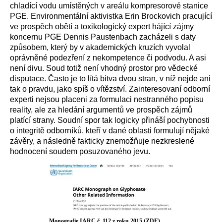
chladící vodu umístěných v areálu kompresorové stanice
PGE. Environmentální aktivistka Erin Brockovich pracující
ve prospěch obětí a toxikologický expert hájící zájmy
koncernu PGE Dennis Paustenbach zacházeli s daty
způsobem, který by v akademických kruzích vyvolal
oprávněné podezření z nekompetence či podvodu. A asi
není divu. Soud totiž není vhodný prostor pro vědecké
disputace. Často je to lítá bitva dvou stran, v níž nejde ani
tak o pravdu, jako spíš o vítězství. Zainteresovaní odborní
experti nejsou placeni za formulaci nestranného popisu
reality, ale za hledání argumentů ve prospěch zájmů
platící strany. Soudní spor tak logicky přináší pochybnosti
o integritě odborníků, kteří v dané oblasti formulují nějaké
závěry, a následně fakticky znemožňuje nezkreslené
hodnocení soudem posuzovaného jevu.
Monografie IARC č. 112 z roku 2015 (ZDE)