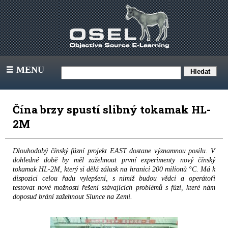
MENU
III
Čína brzy spustí slibný tokamak HL-
2M
Dlouhodobý čínský fúzní projekt EAST dostane významnou posilu. V
dohledné době by měl zažehnout první experimenty nový čínský
tokamak HL-2M, který si dělá zálusk na hranici 200 milionů °C. Má k
dispozici celou řadu vylepšení, s nimiž budou vědci a operátoři
testovat nové možnosti řešení stávajících problémů s fúzí, které nám
doposud brání zažehnout Slunce na Zemi.