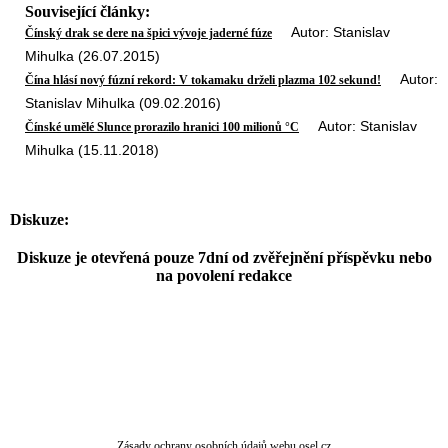
Související články:
Autor: Stanislav
Čínský drak se dere na špici vývoje jaderné fúze
Mihulka (26.07.2015)
Autor:
Čína hlásí nový fúzní rekord: V tokamaku drželi plazma 102 sekund!
Stanislav Mihulka (09.02.2016)
Autor: Stanislav
Čínské umělé Slunce prorazilo hranici 100 milionů °C
Mihulka (15.11.2018)
Diskuze:
Diskuze je otevřená pouze 7dní od zvěřejnění příspěvku nebo
na povolení redakce
Zásady ochrany osobních údajů webu osel.cz