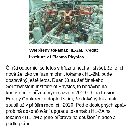
Vylepšený tokamak HL-2M. Kredit:
Institute of Plasma Physics.
Čínští odborníci se letos v březnu nechali slyšet, že jejich
nové želízko ve fúzním ohni, tokamak HL-2M, bude
dostavěný ještě letos. Duan Xuru, šéf čínského
Southwestern Institute of Physics, to nedávno na
konferenci s příznačným názvem 2019 China Fusion
Energy Conference doplnil s tím, že dotyčný tokamak
spustí už v příštím roce, čili 2020. Podle dostupných zpráv
probíhá dokončování upgradu tokamaku HL-2A na
tokamak HL-2M a jeho příprava na spuštění hladce a
podle plánu.