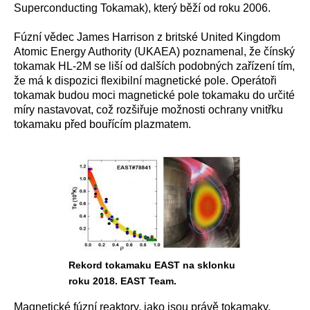
Superconducting Tokamak), který běží od roku 2006.
Fúzní vědec James Harrison z britské United Kingdom
Atomic Energy Authority (UKAEA) poznamenal, že čínský
tokamak HL-2M se liší od dalších podobných zařízení tím,
že má k dispozici flexibilní magnetické pole. Operátoři
tokamak budou moci magnetické pole tokamaku do určité
míry nastavovat, což rozšiřuje možnosti ochrany vnitřku
tokamaku před bouřícím plazmatem.
Rekord tokamaku EAST na sklonku
roku 2018. EAST Team.
Magnetické fúzní reaktory, jako jsou právě tokamaky,