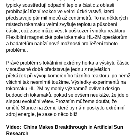
typicky soustřeďují odpadní teplo a částic z oblasti
probíhající fúzní reakce ve velmi úzké vrstvě, která
představuje pár milimetrů až centimetrů. To na některých
místech tokamaku velmi zvyšuje teplotu a působení
částic, což zase může vést k poškození vnitřku reaktoru.
Flexibilní magnetické pole tokamaku HL-2M operátorům
a badatelům nabízí nové možnosti pro řešení tohoto
problému.
Právě problém s lokálními extrémy horka a výskytu částic
v současné době představuje jednu z největších
překážek při vývoji komerčního fúzního reaktoru, po němž
všichni tak nesmírně toužíme. Výsledky experimentů na
tokamaku HL-2M by mohly významně ovlivnit design
budoucích tokamaků, pokud se ovšem neukáže, že jde o
slepou evoluční větev. Prozatím můžeme doufat, že
umělé Slunce na Zemi, které by nám poskytlo extrémní
zdroj energie, je zase o něco blíž.
Video: China Makes Breakthrough in Artificial Sun
Research