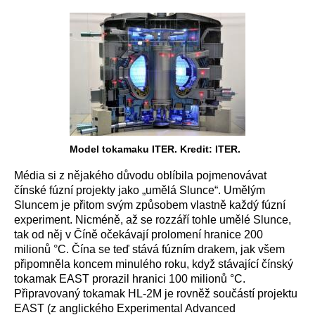
Model tokamaku ITER. Kredit: ITER.
Média si z nějakého důvodu oblíbila pojmenovávat
čínské fúzní projekty jako „umělá Slunce“. Umělým
Sluncem je přitom svým způsobem vlastně každý fúzní
experiment. Nicméně, až se rozzáří tohle umělé Slunce,
tak od něj v Číně očekávají prolomení hranice 200
milionů °C. Čína se teď stává fúzním drakem, jak všem
připomněla koncem minulého roku, když stávající čínský
tokamak EAST prorazil hranici 100 milionů °C.
Připravovaný tokamak HL-2M je rovněž součástí projektu
EAST (z anglického Experimental Advanced