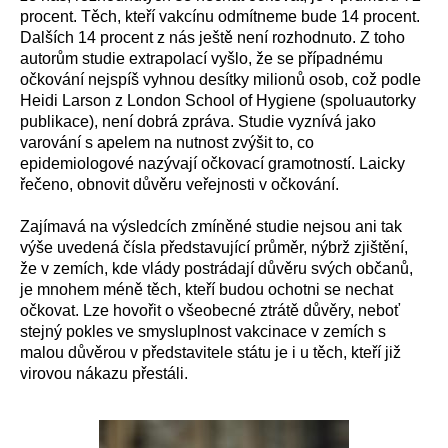
procent.
T
ěch, kteří
vakcínu
odmítn
eme bude
14 procent.
Dalších 14 procent
z nás
ještě
není rozhodnuto.
Z toho
autorům studie
extrapolací
vyšlo, že se případnému
očkování nejspíš vyhnou
desítky milionů osob,
což
podle
Heidi Larson z London School of Hygiene
(
spoluautorky
publikace
), není dobrá zpráva.
S
tudie
vyznívá jako
varování
s
apel
em
na
nutnost
zv
ý
šit
to, co
epidemiologové
nazývají
očkovací gramotnost
í. Laicky
řečeno, obnovit
důvěru veřejnosti
v očkování.
Zajímav
á
na výsledcích zmíněné studie
nejsou ani tak
výše uvedená čísla
představující
průměr,
nýbrž
zjištění,
že
v
zemích, kde vlády postrádají důvěru svých občanů,
je
mnohem
méně těch, kteří
budou ochotni se
necha
t
očkovat.
Lze hovořit
o všeobecn
é
ztrát
ě
důvěry, neboť
stejný pokles ve smysluplnost vakcinace
v
zemích s
malou důvěrou v představitele státu
je
i u těch, kteří již
vir
ovou
n
ákazu přestáli
.