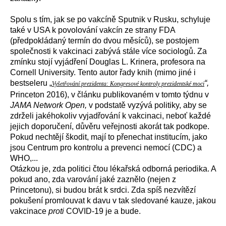
Spolu s tím, jak se po vakcíně Sputnik v Rusku, schyluje
také
v USA k
povol
ování
vakcín
ze strany
FDA
(předpokládaný termín do dvou měsíců), se postojem
společnosti k vakcinaci zabývá stále více sociologů.
Za
zmínku
stojí
v
yjádřen
í
Douglas L. Kriner
a,
profesora
na
Cornell University.
Tento a
utor řady knih
(
mimo jiné
i
bestseleru
„
“,
Vyšetřování prezidenta: Kongresové kontroly prezidentské moci
Princeton 2016
),
v článku
publikovan
ém
v tomto týdnu
v
JAMA Network Open,
v podstatě
v
yzývá
politi
ky,
aby se
zdrželi jaké
hokoliv
vyjadřov
ání
k vakcinaci,
neboť
každé
jejich
doporučení, důvě
ru
veřejnosti
akorát tak
podkop
e
.
Pokud nechtějí škodit,
mají
to přenechat
institucí
m
, jako
jsou
Centr
um
pro kontrolu a prevenci nemocí
(
CDC
)
a
WHO,...
Otázkou je, zda
politici
čtou lékařsk
á
odborn
á
periodik
a. A
pokud ano, zda
varování
jak
é
zazn
ěl
o
(
nejen
z
Princetonu
)
,
si
budou brát
k srdci.
Z
da
spíš
nezvítězí
pokušení
promlouvat k davu v tak sledované kauze, jakou
v
akcinace
proti
COVID-19
je a bude
.