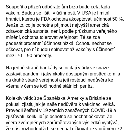
Soupeřit o přízeň odběratelům brzo bude celá řada
vakcín. Budou se lišit i v účinnosti. V USA je limitní
hranicí, kterou je FDA ochotna akceptovat, účinnost 50 %.
Jenže to, co je ochotna přijmout nejvyšší americká
zdravotnická autorita, není, podle průzkumu veřejného
mínění, ochotna tolerovat veřejnost. Té se zdá
padesátiprocentní účinnost nízká. Ochotu nechat se
očkovat, pro ní budou splňovat až vakcíny s účinností
mezi 70 – 90 procenty.
Na jedné straně
barikády se ocitají
vlády
ve snaze
zastavi
t pandem
i
i
jakýmkoliv dostupným prostředkem,
a
na druhé straně v
eřejnost
a její rostoucí nedůvěra ke
všemu v čem se
točí hodně státních peněz.
Kolektiv vědců ze Španělska, Ameriky a Británie se
pokusil
zjisti
t
, jak je
naše
nedůvěra
k vakcinaci
velká.
Provedli šetření v 19 zemích zasažených
COVID-19
a
zjišťovali, kolik lidí je ochotno se nechat očkovat.
Ze
včera zveřejněných
zprůměrovaných
výsled
ků
vyplývá,
že nás,
rozhodnutých
se
nechat očkovat, je
v průměru
72