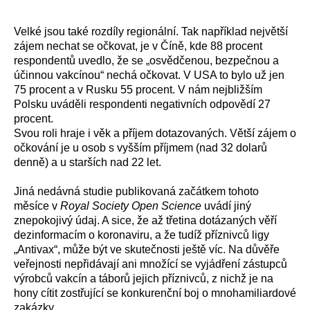
Velké
jsou
také
rozdíly regionální.
Tak například n
ejvětší
zájem nechat
se
očkovat, je
v
Čí
ně,
kde
88 procent
respondentů uvedlo, že se „osvědčenou, bezpečnou a
účinnou vakcínou“ nechá očkovat. V USA
to
bylo už
jen
75 procent a v Rusku 55 procent.
V nám
nejbližším
Polsku uváděli respondenti
negativních odpovědí 27
procent.
Svou roli hraje i věk a příjem dotazovaných. Větší zájem o
očkování je u osob s vyšším příjmem (nad 32 dolarů
denně) a u starších nad 22 let.
Jiná nedávná studie publikovaná začátkem tohoto
měsíce v
Royal Society Open Science
uvádí jiný
znepokojivý údaj. A sice, že až třetina dotázaných věří
dezinformacím o koronaviru, a že tudíž příznivců ligy
„Antivax“, může být ve skutečnosti ještě víc. Na důvěře
veřejnosti nepřidávají ani množící se vyjádření zástupců
výrobců vakcín a táborů jejich příznivců, z nichž je na
hony cítit zostřující se konkurenční boj o mnohamiliardové
zakázky.