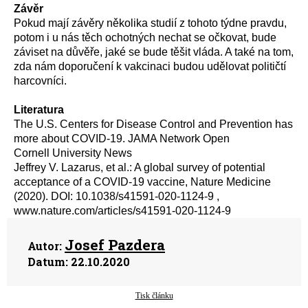
Z
ávěr
Pokud mají závěry
několika studií z tohoto týdne
pravdu,
potom i u nás
těch
ochot
ných
nechat se očkovat,
bude
záviset na
důvě
ře
, jaké se bude těšit
vláda
. A
také na tom,
zda nám doporučení
k vakcinaci
budou udělovat
političtí
harcovníci.
L
iteratura
The U.S. Centers for Disease Control and Prevention has
more about COVID-19. JAMA Network Open
Cornell University News
Jeffrey V. Lazarus, et al.: A global survey of potential
acceptance of a COVID-19 vaccine, Nature Medicine
(2020). DOI: 10.1038/s41591-020-1124-9 ,
www.nature.com/articles/s41591-020-1124-9
Josef Pazdera
Autor:
Datum:
22.10.2020
Tisk článku