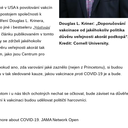
ké
v USA k
povol
ování
vakcín
postojem společnosti k
dřen
í
Douglas L. Kriner
a,
Douglas L. Kriner: „Doporučování
o jiné
i
bestseleru
„
Vyšetřování
vakcinace od jakéhokoliv politika
 článku
publikovan
ém
v tomto
důvěru veřejnosti akorát podkopá“
y se zdrželi jaké
hokoliv
Kredit: Cornell University.
vě
ru
veřejnosti
akorát tak
m
, jako
jsou
Centr
um
pro
okud ano, zda
varování
jak
é
zazn
ěl
o
(
nejen
z Princetonu
)
,
si
budou
 v tak sledované kauze, jakou v
akcinace
proti
COVID-19
je a bude
.
otom i u nás
těch
ochot
ných
nechat se očkovat,
bude
záviset na
důvě
ř
ní
k vakcinaci
budou udělovat
političtí harcovníci.
s more about COVID-19. JAMA Network Open