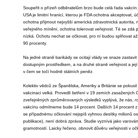
Soupeřit o přízeň odběratelům brzo bude celá řada vakcín. B
USA je limitní hranicí, kterou je FDA ochotna akceptovat, ú
ochotna přijmout nejvyšší americká zdravotnická autorita,
veřejného mínění, ochotna tolerovat veřejnost. Té se zdá 
nízká. Ochotu nechat se očkovat, pro ní budou splňovat až
90 procenty.
Na jedné straně
barikády se ocitají
vlády
ve snaze
zastavi
t
dostupným prostředkem,
a na druhé straně v
eřejnost
a jej
v čem se
točí hodně státních peněz.
Kolektiv vědců ze Španělska, Ameriky a Británie se
pokusil
vakcinaci
velká. Provedli šetření v 19 zemích zasažených
zveřejněných
zprůměrovaných
výsled
ků
vyplývá, že nás,
r
vakcínu
odmítn
eme bude
14 procent. Dalších 14 procent
z
se případnému očkování nejspíš vyhnou
desítky milionů o
publikace
), není dobrá zpráva.
S
tudie
vyznívá jako
varová
gramotnost
í. Laicky řečeno, obnovit
důvěru veřejnosti
v oč