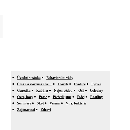
Úvodní stránka
Behavioralni vědy
Česká a slovenská vě…
Člověk
Evoluce
Fyzika
Genetika
Kabinet
Nejen vědou
Osli
Osloviny
Ovce, kozy
Prase
Přečetli jsme
Ptáci
Rostliny
Semináře
Skot
Vesmír
Viry, bakterie
Zajímavosti
Zdraví