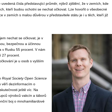
e uvedená čísla
představující
průměr,
nýbrž
zjištění, že
v
zemích, kde
h, kteří
budou ochotni se
necha
t
očkovat.
Lze hovořit
o všeobecn
é
ace
v
zemích s malou důvěrou v představitele státu
je
i u těch, kteří již
ájem nechat
se
očkovat, je
v
nou, bezpečnou a účinnou
a v Rusku 55 procent.
V nám
í 27
procent.
 očkování je u osob s vyšším
 v
Royal Society Open Science
ch věří dezinformacím o
skutečnosti ještě víc. Na
tupců výrobců vakcín a táborů
urenční boj o mnohamiliardové