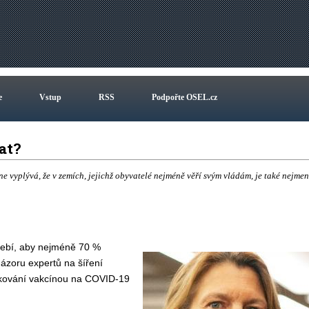
e
Vstup
RSS
Podpořte OSEL.cz
vat?
 vyplývá, že v zemích, jejichž obyvatelé nejméně věří svým vládám, je také nejmen
třebí, aby nejméně 70 %
názoru expertů na šíření
očkování vakcínou na COVID-19