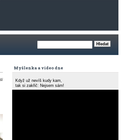
Myšlenka a video dne
ší
Když už nevíš kudy kam,
tak si zakřič: Nejsem sám!