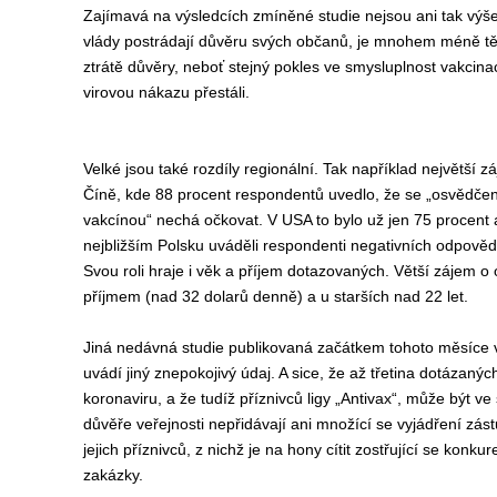
Zajímav
á
na výsledcích zmíněné studie
nejsou ani tak výš
vlády postrádají důvěru svých občanů, je
mnohem
méně těc
ztrát
ě
důvěry, neboť stejný pokles ve smysluplnost vakcin
vir
ovou
n
ákazu přestáli
.
Velké
jsou
také
rozdíly regionální.
Tak například n
ejvětší z
Čí
ně,
kde
88 procent respondentů uvedlo, že se „osvědče
vakcínou“ nechá očkovat. V USA
to
bylo už
jen
75 procent 
nejbližším Polsku uváděli respondenti
negativních odpověd
Svou roli hraje i věk a příjem dotazovaných. Větší zájem o
příjmem (nad 32 dolarů denně) a u starších nad 22 let.
Jiná nedávná studie publikovaná začátkem tohoto měsíce
uvádí jiný znepokojivý údaj. A sice, že až třetina dotázaný
koronaviru, a že tudíž příznivců ligy „Antivax“, může být ve 
důvěře veřejnosti nepřidávají ani množící se vyjádření zás
jejich příznivců, z nichž je na hony cítit zostřující se konk
zakázky.