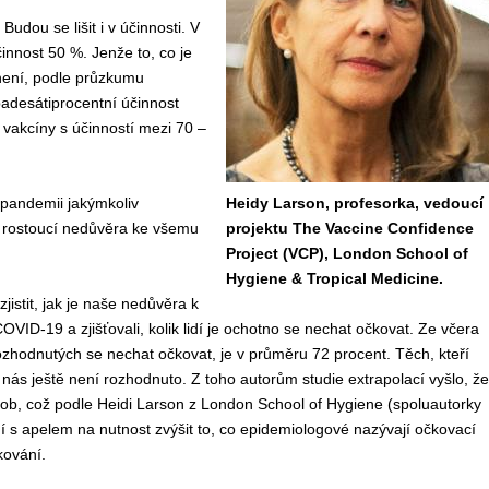
udou se lišit i v účinnosti. V
činnost 50 %. Jenže to, co je
 není, podle průzkumu
padesátiprocentní účinnost
 vakcíny s účinností mezi 70 –
 pandem
i
i
jakýmkoliv
Heidy Larson, profesorka, vedoucí
í rostoucí nedůvěra ke všemu
projektu The Vaccine Confidence
Project (VCP), London School of
Hygiene & Tropical Medicine.
zjisti
t
, jak je
naše
nedůvěra
k
COVID-19
a zjišťovali, kolik lidí je ochotno se nechat očkovat.
Ze
včera
ozhodnutých
se
nechat očkovat, je
v průměru
72 procent.
T
ěch, kteří
 nás
ještě
není rozhodnuto.
Z toho autorům studie
extrapolací
vyšlo, že
sob,
což
podle Heidi Larson z London School of Hygiene
(
spoluautorky
ní
s
apel
em
na
nutnost
zv
ý
šit
to, co
epidemiologové
nazývají
očkovací
kování.