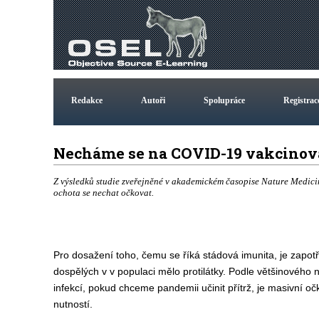
Redakce
Autoři
Spolupráce
Registrac
Necháme se na COVID-19 vakcino
Z výsledků studie zveřejněné v akademickém časopise Nature Medicine
ochota se nechat očkovat.
Pro dosažení toho, čemu se říká stádová imunita, je zapo
dospělých v v populaci mělo protilátky. Podle většinového 
infekcí, pokud chceme pandemii učinit přítrž, je masivní 
nutností.