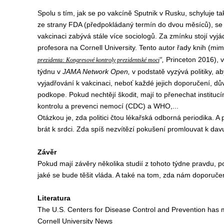
Spolu s tím, jak se po vakcíně Sputnik v Rusku, schyluje
ta
ze strany
FDA (předpokládaný termín do dvou měsíců), se 
vakcinaci zabývá stále více sociologů.
Za zmínku
stojí
v
yjá
profesora
na Cornell University.
Tento a
utor řady knih
(
mim
“,
Princeton 2016
),
v
prezidenta: Kongresové kontroly prezidentské moci
týdnu
v
JAMA Network Open,
v podstatě
v
yzývá
politi
ky,
ab
vyjadřov
ání
k vakcinaci,
neboť
každé
jejich
doporučení, dů
podkop
e
. Pokud nechtějí škodit,
mají
to přenechat
institucí
kontrolu a prevenci nemocí
(
CDC
)
a
WHO,...
Otázkou je, zda
politici
čtou lékařsk
á
odborn
á
periodik
a. A
p
brát
k srdci.
Z
da
spíš
nezvítězí pokušení
promlouvat k davu
Z
ávěr
Pokud mají závěry
několika studií z tohoto týdne
pravdu, p
jaké se bude těšit
vláda
. A
také na tom,
zda nám doporuče
L
iteratura
The U.S. Centers for Disease Control and Prevention ha
Cornell University News