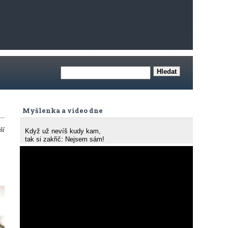
Myšlenka a video dne
ší
Když už nevíš kudy kam,
tak si zakřič: Nejsem sám!