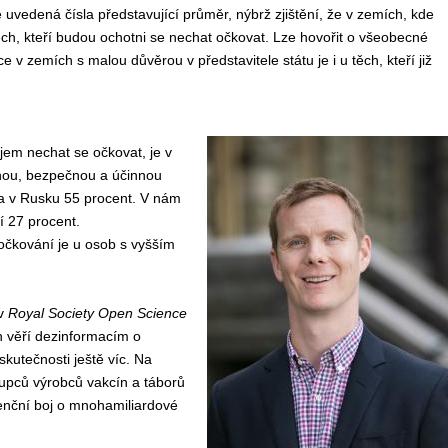
e uvedená čísla
představující
průměr,
nýbrž
zjištění, že
v
zemích, kde
h, kteří
budou ochotni se
necha
t
očkovat.
Lze hovořit
o všeobecn
é
ace
v
zemích s malou důvěrou v představitele státu
je
i u těch, kteří již
ájem nechat
se
očkovat, je
v
nou, bezpečnou a účinnou
a v Rusku 55 procent.
V nám
í 27
procent.
 očkování je u osob s vyšším
 v
Royal Society Open Science
ch věří dezinformacím o
skutečnosti ještě víc. Na
tupců výrobců vakcín a táborů
urenční boj o mnohamiliardové