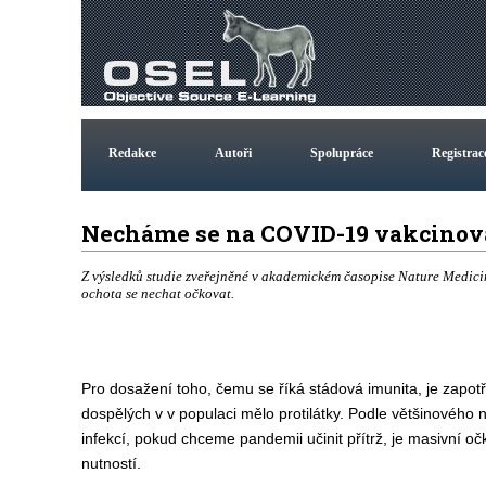
Redakce
Autoři
Spolupráce
Registrac
Necháme se na COVID-19 vakcino
Z výsledků studie zveřejněné v akademickém časopise Nature Medicine
ochota se nechat očkovat.
Pro dosažení toho, čemu se říká stádová imunita, je zapo
dospělých v v populaci mělo protilátky. Podle většinového 
infekcí, pokud chceme pandemii učinit přítrž, je masivní 
nutností.