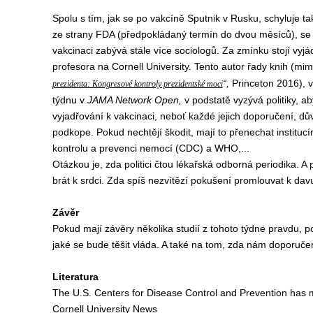
Spolu s tím, jak se po vakcíně Sputnik v Rusku, schyluje
ta
ze strany
FDA (předpokládaný termín do dvou měsíců), se 
vakcinaci zabývá stále více sociologů.
Za zmínku
stojí
v
yjá
profesora
na Cornell University.
Tento a
utor řady knih
(
mim
“,
Princeton 2016
),
v
prezidenta: Kongresové kontroly prezidentské moci
týdnu
v
JAMA Network Open,
v podstatě
v
yzývá
politi
ky,
ab
vyjadřov
ání
k vakcinaci,
neboť
každé
jejich
doporučení, dů
podkop
e
. Pokud nechtějí škodit,
mají
to přenechat
institucí
kontrolu a prevenci nemocí
(
CDC
)
a
WHO,...
Otázkou je, zda
politici
čtou lékařsk
á
odborn
á
periodik
a. A
p
brát
k srdci.
Z
da
spíš
nezvítězí pokušení
promlouvat k davu
Z
ávěr
Pokud mají závěry
několika studií z tohoto týdne
pravdu, p
jaké se bude těšit
vláda
. A
také na tom,
zda nám doporuče
L
iteratura
The U.S. Centers for Disease Control and Prevention ha
Cornell University News