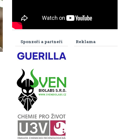
Sponzoři a partneři
Reklama