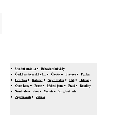
Úvodní stránka
Behavioralni vědy
Česká a slovenská vě…
Člověk
Evoluce
Fyzika
Genetika
Kabinet
Nejen vědou
Osli
Osloviny
Ovce, kozy
Prase
Přečetli jsme
Ptáci
Rostliny
Semináře
Skot
Vesmír
Viry, bakterie
Zajímavosti
Zdraví