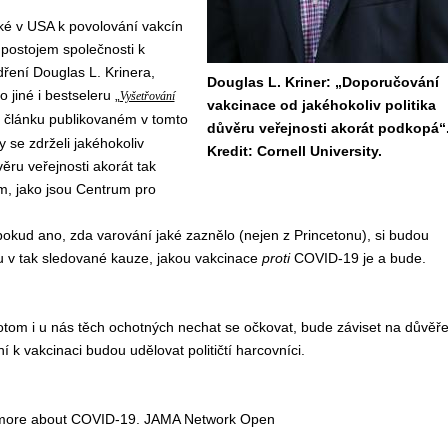
ké
v USA k
povol
ování
vakcín
postojem společnosti k
dřen
í
Douglas L. Kriner
a,
Douglas L. Kriner: „Doporučování
o jiné
i
bestseleru
„
Vyšetřování
vakcinace od jakéhokoliv politika
 článku
publikovan
ém
v tomto
důvěru veřejnosti akorát podkopá“
y se zdrželi jaké
hokoliv
Kredit: Cornell University.
vě
ru
veřejnosti
akorát tak
m
, jako
jsou
Centr
um
pro
okud ano, zda
varování
jak
é
zazn
ěl
o
(
nejen
z Princetonu
)
,
si
budou
 v tak sledované kauze, jakou v
akcinace
proti
COVID-19
je a bude
.
otom i u nás
těch
ochot
ných
nechat se očkovat,
bude
záviset na
důvě
ř
ní
k vakcinaci
budou udělovat
političtí harcovníci.
s more about COVID-19. JAMA Network Open