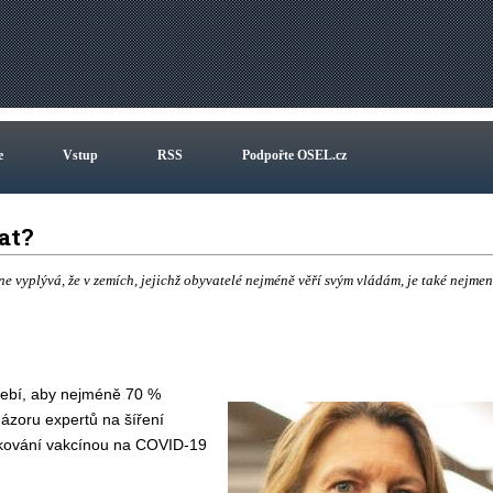
e
Vstup
RSS
Podpořte OSEL.cz
vat?
 vyplývá, že v zemích, jejichž obyvatelé nejméně věří svým vládám, je také nejmen
třebí, aby nejméně 70 %
názoru expertů na šíření
očkování vakcínou na COVID-19