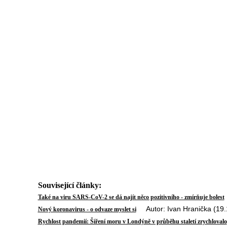
Související články:
Také na viru SARS-CoV-2 se dá najít něco pozitivního - zmírňuje bolest
Autor: Ivan Hranička (19.
Nový koronavirus - o odvaze myslet si
Rychlost pandemií: Šíření moru v Londýně v průběhu staletí zrychlovalo