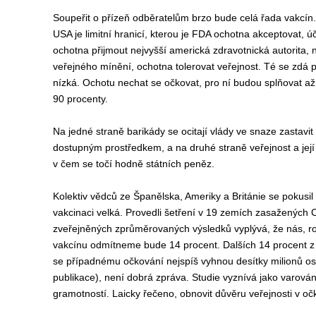
Soupeřit o přízeň odběratelům brzo bude celá řada vakcín. B
USA je limitní hranicí, kterou je FDA ochotna akceptovat, ú
ochotna přijmout nejvyšší americká zdravotnická autorita,
veřejného mínění, ochotna tolerovat veřejnost. Té se zdá 
nízká. Ochotu nechat se očkovat, pro ní budou splňovat až
90 procenty.
Na jedné straně
barikády se ocitají
vlády
ve snaze
zastavi
t
dostupným prostředkem,
a na druhé straně v
eřejnost
a jej
v čem se
točí hodně státních peněz.
Kolektiv vědců ze Španělska, Ameriky a Británie se
pokusil
vakcinaci
velká. Provedli šetření v 19 zemích zasažených
zveřejněných
zprůměrovaných
výsled
ků
vyplývá, že nás,
r
vakcínu
odmítn
eme bude
14 procent. Dalších 14 procent
z
se případnému očkování nejspíš vyhnou
desítky milionů o
publikace
), není dobrá zpráva.
S
tudie
vyznívá jako
varová
gramotnost
í. Laicky řečeno, obnovit
důvěru veřejnosti
v oč