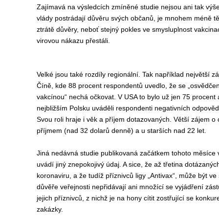
Zajímav
á
na výsledcích zmíněné studie
nejsou ani tak výš
vlády postrádají důvěru svých občanů, je
mnohem
méně těc
ztrát
ě
důvěry, neboť stejný pokles ve smysluplnost vakcin
vir
ovou
n
ákazu přestáli
.
Velké
jsou
také
rozdíly regionální.
Tak například n
ejvětší z
Čí
ně,
kde
88 procent respondentů uvedlo, že se „osvědče
vakcínou“ nechá očkovat. V USA
to
bylo už
jen
75 procent 
nejbližším Polsku uváděli respondenti
negativních odpověd
Svou roli hraje i věk a příjem dotazovaných. Větší zájem o
příjmem (nad 32 dolarů denně) a u starších nad 22 let.
Jiná nedávná studie publikovaná začátkem tohoto měsíce
uvádí jiný znepokojivý údaj. A sice, že až třetina dotázaný
koronaviru, a že tudíž příznivců ligy „Antivax“, může být ve 
důvěře veřejnosti nepřidávají ani množící se vyjádření zás
jejich příznivců, z nichž je na hony cítit zostřující se konk
zakázky.