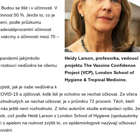
udou se lišit i v účinnosti. V
činnost 50 %. Jenže to, co je
 není, podle průzkumu
padesátiprocentní účinnost
 vakcíny s účinností mezi 70 –
 pandem
i
i
jakýmkoliv
Heidy Larson, profesorka, vedoucí
í rostoucí nedůvěra ke všemu
projektu The Vaccine Confidence
Project (VCP), London School of
Hygiene & Tropical Medicine.
zjisti
t
, jak je
naše
nedůvěra
k
COVID-19
a zjišťovali, kolik lidí je ochotno se nechat očkovat.
Ze
včera
ozhodnutých
se
nechat očkovat, je
v průměru
72 procent.
T
ěch, kteří
 nás
ještě
není rozhodnuto.
Z toho autorům studie
extrapolací
vyšlo, že
sob,
což
podle Heidi Larson z London School of Hygiene
(
spoluautorky
ní
s
apel
em
na
nutnost
zv
ý
šit
to, co
epidemiologové
nazývají
očkovací
kování.