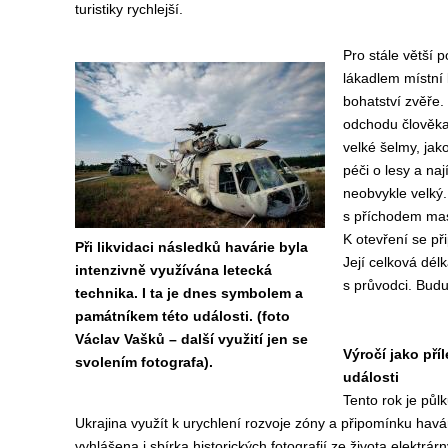
turistiky rychlejší.
Pro stále větší 
lákadlem místní 
bohatství zvěře.
odchodu člověka v
velké šelmy, jako
péči o lesy a naj
neobvykle velký.
s příchodem masi
K otevření se př
Při likvidaci následků havárie byla
Její celková dél
intenzivně využívána letecká
s průvodci. Budu
technika. I ta je dnes symbolem a
památníkem této události. (foto
Václav Vašků – další využití jen se
Výročí jako pří
svolením fotografa).
události
Tento rok je půlk
Ukrajina využít k urychlení rozvoje zóny a připomínku havár
vyhlášena i sbírka historických fotografií ze života elektrár