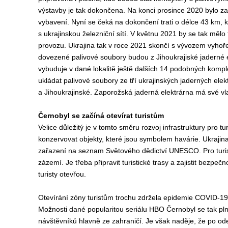
výstavby je tak dokončena. Na konci prosince 2020 bylo z
vybavení. Nyní se čeká na dokončení trati o délce 43 km, kt
s ukrajinskou železniční sítí. V květnu 2021 by se tak mělo
provozu. Ukrajina tak v roce 2021 skončí s vývozem vyhoře
dovezené palivové soubory budou z Jihoukrajiské jaderné 
vybuduje v dané lokalitě ještě dalších 14 podobných komp
ukládat palivové soubory ze tří ukrajinských jaderných ele
a Jihoukrajinské. Zaporožská jaderná elektrárna má své vla
Černobyl se začíná otevírat turistům
Velice důležitý je v tomto směru rozvoj infrastruktury pro tu
konzervovat objekty, které jsou symbolem havárie. Ukrajina 
zařazení na seznam Světového dědictví UNESCO. Pro turisty
zázemí. Je třeba připravit turistické trasy a zajistit bezpečn
turisty otevřou.
Otevírání zóny turistům trochu zdržela epidemie COVID-19
Možnosti dané popularitou seriálu HBO Černobyl se tak pln
návštěvníků hlavně ze zahraničí. Je však naděje, že po o