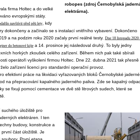
robopes (zdroj Černobylská jadern
ala firma Holtec a do velké
elektrárna).
ováno evropskými státy.
, kdy
dařilo navštívit před pěti lety
y dokončeny a začínalo se s instalací vnitřního vybavení. Dokončeno
2019 a na podzim roku 2020 začaly první reálné testy.
Dne 18 listopadu 2020 
a 14. prosince jej následoval druhý. To byly jedny
tejner do betonové kóje
xních horkých zkoušek celého zařízení. Během nich pak také sbírali
osti operátoři vyškolení firmou Holtec. Dne 22. dubna 2021 tak přesně
želo zařízení licenci pro standardní operační provoz.
pro efektivní práce na likvidaci vyřazovaných bloků Černobylské jaderné
ávod na přepracování kapalného jaderného paliva. Zde se kapalný odpa
ky se fixuji pomocí cementace ve dvě stě litrových sudech, které se
tě.
 suchého úložiště pro
derných elektráren. I ten
šechny budovy, konstrukce a
první část úložiště. Je
i soubory. První etapa