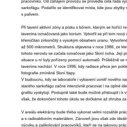
pracovníků. Od zahájení provozu se provedla celá řada výzk
sarkofágu. Podařilo se identifikovat místa, kde jsou zbytky
s palivem.
Při tavení aktivní zóny a písku s bórem, kterým se hořící r
tavenina označovaná jako korium. Vytvořil se při tom nový ú
křemičitan zirkoničitý s vysokým obsahem uranu. Vytvořené
až 500 mikrometrů. Struktura objevena v roce 1986, ze kte
tohoto nerostu se začala označovat jako Sloní noha. Její pr
situace u ní byly pořízeny pomocí automatů. Průběžně se na
tavenina nachází. V roce 1996, kdy radiace přece jen pokles
fotografie zmíněné Sloní tlapy.
V budoucnu, kdy se laboratoře i vybavení uvnitř nového sa
starého sarkofágu začne intenzivně pracovat i na úplné ide
grafitu vyskytují. Postupně také bude možné přistoupit i k
však, že dokončení tohoto úkolu se dočkáme až zhruba za 
V areálu elektrárny bude třeba vykonat velmi rozsáhlé práce
a s radioaktivním materiálem. Zároveň jsou však zde ideáln
výcviku a zaškolování pracovníků, kteří se na takovou práci