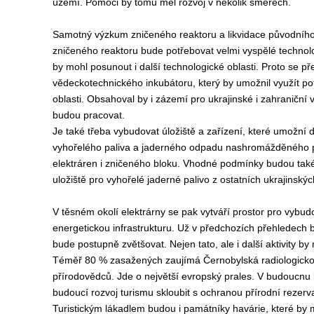
území. Pomoci by tomu měl rozvoj v několik směrech.
Samotný výzkum zničeného reaktoru a likvidace původního 
zničeného reaktoru bude potřebovat velmi vyspělé technol
by mohl posunout i další technologické oblasti. Proto se 
vědeckotechnického inkubátoru, který by umožnil využít pot
oblasti. Obsahoval by i zázemí pro ukrajinské i zahraniční v
budou pracovat.
Je také třeba vybudovat úložiště a zařízení, které umožní 
vyhořelého paliva a jaderného odpadu nashromážděného při
elektráren i zničeného bloku. Vhodné podmínky budou také
uložiště pro vyhořelé jaderné palivo z ostatních ukrajinský
V těsném okolí elektrárny se pak vytváří prostor pro vybud
energetickou infrastrukturu. Už v předchozích přehledech by
bude postupně zvětšovat. Nejen tato, ale i další aktivity by 
Téměř 80 % zasažených zaujímá Černobylská radiologicko-b
přírodovědců. Jde o největší evropský prales. V budoucnu 
budoucí rozvoj turismu skloubit s ochranou přírodní rezer
Turistickým lákadlem budou i památníky havárie, které by m