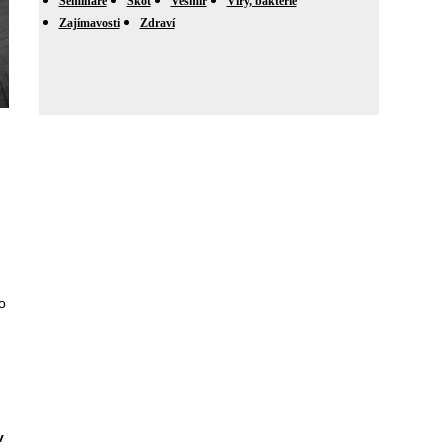
Semináře
Skot
Vesmír
Viry, bakterie
Zajímavosti
Zdraví
o
v