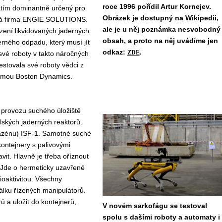
roce 1996 pořídil Artur Kornejev.
 zatím dominantně určený pro
Obrázek je dostupný na Wikipedii,
cká firma ENGIE SOLUTIONS.
ale je u něj poznámka nesvobodný
zení likvidovaných jaderných
obsah, a proto na něj uvádíme jen
erného odpadu, který musí jít
odkaz:
.
ZDE
t své roboty v takto náročných
stovala své roboty vědci z
 firmou Boston Dynamics.
 provozu suchého úložiště
lských jaderných reaktorů.
bazénu) ISF-1. Samotné suché
kontejnery s palivovými
it. Hlavně je třeba oříznout
. Jde o hermeticky uzavřené
ioaktivitou. Všechny
álku řízených manipulátorů.
 a uložit do kontejnerů,
V novém sarkofágu se testoval
spolu s dašími roboty a automaty i