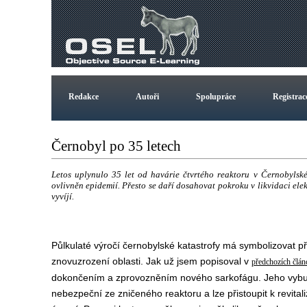
Redakce
Autoři
Spolupráce
Registrac
Černobyl po 35 letech
Letos uplynulo 35 let od havárie čtvrtého reaktoru v Černobylské 
ovlivněn epidemií. Přesto se daří dosahovat pokroku v likvidaci elekt
vyvíjí.
Půlkulaté výročí černobylské katastrofy má symbolizovat 
znovuzrození oblasti. Jak už jsem popisoval v
předchozích člán
dokončením a zprovozněním nového sarkofágu. Jeho vybud
nebezpeční ze zničeného reaktoru a lze přistoupit k revita