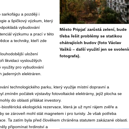
sarkofágu a později i
ogie a špičkový výzkum, který
předpokládá vybudování
Město Pripjať zarůstá zelení, bude
enciál výzkumu a prací v této
třeba řešit problémy se statikou
ědce a techniky, kteří zde
chátrajících budov (foto Václav
Vašků – další využití jen se svolen
dlouhodobější uložení
fotografa).
 likvidaci vysloužilých
 využity pro vybudování
ch jaderných elektráren.
ování technologického parku, který využije místní dopravní a
l zmíněn počátek výstavby fotovoltaické elektrárny, jejíž plocha se
mohly do oblasti přilákat investory.
iosférická ekologická rezervace, která je už nyní rájem zvěře a
by se zároveň mohl stát magnetem i pro turisty. Je však potřeba
vace. Ta zatím byla před člověkem chráněna statutem zakázané oblasti.
ěly připomínat hrdinství a