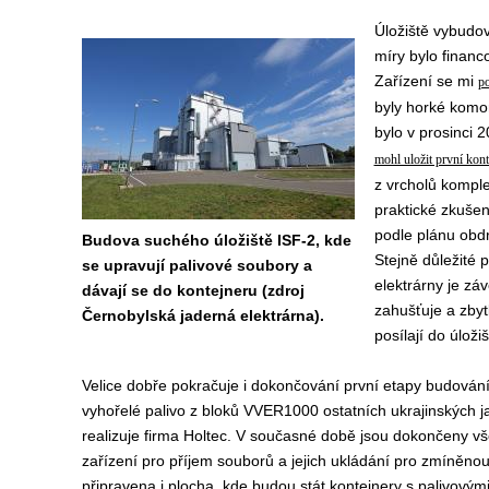
Úložiště vybudov
míry bylo financ
Zařízení se mi
po
byly horké komor
bylo v prosinci 
mohl uložit první kon
z vrcholů komple
praktické zkušen
podle plánu obdr
Budova suchého úložiště ISF-2, kde
Stejně důležité 
se upravují palivové soubory a
elektrárny je z
dávají se do kontejneru (zdroj
zahušťuje a zbyt
Černobylská jaderná elektrárna).
posílají do úložiš
Velice dobře pokračuje i dokončování první etapy budování
vyhořelé palivo z bloků VVER1000 ostatních ukrajinských ja
realizuje firma Holtec. V současné době jsou dokončeny v
zařízení pro příjem souborů a jejich ukládání pro zmíněnou 
připravena i plocha, kde budou stát kontejnery s palivovým