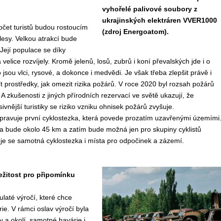
vyhořelé palivové soubory z
ukrajinských elektráren VVER1000
počet turistů budou rostoucím
(zdroj Energoatom).
lesy. Velkou atrakcí bude
 Její populace se díky
elice rozvíjely. Kromě jelenů, losů, zubrů i koní převalských jde i o
 jsou vlci, rysové, a dokonce i medvědi. Je však třeba zlepšit právě i
ít prostředky, jak omezit rizika požárů. V roce 2020 byl rozsah požárů
 A zkušenosti z jiných přírodních rezervací ve světě ukazují, že
vnější turistiky se riziko vzniku ohnisek požárů zvyšuje.
ipravuje první cyklostezka, která povede prozatím uzavřenými územími
ka bude okolo 45 km a zatím bude možná jen pro skupiny cyklistů
je se samotná cyklostezka i místa pro odpočinek a zázemí.
ležitost pro připomínku
ulaté výročí, které chce
ie. V rámci oslav výročí byla
ny a okolí, samotné havárie i