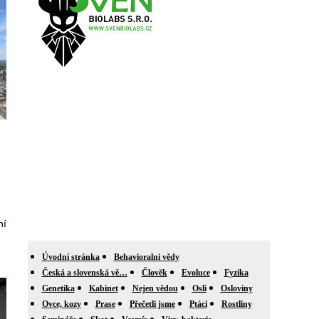
ní
Úvodní stránka
Behavioralni vědy
Česká a slovenská vě…
Člověk
Evoluce
Fyzika
Genetika
Kabinet
Nejen vědou
Osli
Osloviny
Ovce, kozy
Prase
Přečetli jsme
Ptáci
Rostliny