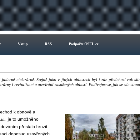
e
Vstup
RSS
Podpořte OSEL.cz
jaderné elektrárně. Stejně jako v jiných oblastech byl i zde předchozí rok sil
rárny i revitalizaci a otevírání zasažených oblastí. Podívejme se, jak se zde situa
přechod k obnově a
, je to umožněno
cích
ováním přestalo hrozit
lizaci doposud uzavřených