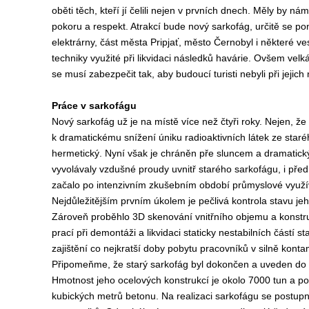
oběti těch, kteří jí čelili nejen v prvních dnech. Měly by ná
pokoru a respekt. Atrakcí bude nový sarkofág, určitě se pon
elektrárny, část města Pripjať, město Černobyl i některé v
techniky využité při likvidaci následků havárie. Ovšem vel
se musí zabezpečit tak, aby budoucí turisti nebyli při jejic
Práce v sarkofágu
Nový sarkofág už je na místě více než čtyři roky. Nejen, že 
k dramatickému snížení úniku radioaktivních látek ze staré
hermetický. Nyní však je chráněn pře sluncem a dramatick
vyvolávaly vzdušné proudy uvnitř starého sarkofágu, i pře
začalo po intenzivním zkušebním období průmyslové využí
Nejdůležitějším prvním úkolem je pečlivá kontrola stavu jeh
Zároveň proběhlo 3D skenování vnitřního objemu a konstru
prací při demontáži a likvidaci staticky nestabilních částí
zajištění co nejkratší doby pobytu pracovníků v silně kont
Připomeňme, že starý sarkofág byl dokončen a uveden do 
Hmotnost jeho ocelových konstrukcí je okolo 7000 tun a po
kubických metrů betonu. Na realizaci sarkofágu se postupn