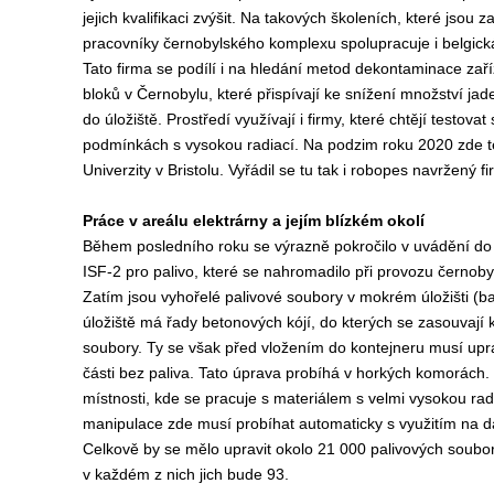
jejich kvalifikaci zvýšit. Na takových školeních, které jsou
pracovníky černobylského komplexu spolupracuje i belgi
Tato firma se podílí i na hledání metod dekontaminace zaří
bloků v Černobylu, které přispívají ke snížení množství jad
do úložiště. Prostředí využívají i firmy, které chtějí testova
podmínkách s vysokou radiací. Na podzim roku 2020 zde te
Univerzity v Bristolu. Vyřádil se tu tak i robopes navržený
Práce v areálu elektrárny a jejím blízkém okolí
Během posledního roku se výrazně pokročilo v uvádění do
ISF-2 pro palivo, které se nahromadilo při provozu černoby
Zatím jsou vyhořelé palivové soubory v mokrém úložišti (
úložiště má řady betonových kójí, do kterých se zasouvají 
soubory. Ty se však před vložením do kontejneru musí uprav
části bez paliva. Tato úprava probíhá v horkých komorách
místnosti, kde se pracuje s materiálem s velmi vysokou rad
manipulace zde musí probíhat automaticky s využitím na d
Celkově by se mělo upravit okolo 21 000 palivových souborů
v každém z nich jich bude 93.