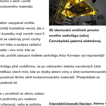
umů v okolí i uvnitř
 roztaveného materiálu
eaktor zasypával vznikla
mělý krystalický nerost, jde o
3D skenování vnitřních prostor
 krystalky mají rozměr mezi 5
nového sarkofágu (zdroj
ré se odebraly první vzorky
Černobylská jaderná elektrárna).
vní fotky a analýza radiační
šlo i více míst, kde se
la, pořídil zástupce ředitele sarkofágu Artur Kornejev asi nejznámější
rkofágu plně rozběhnou, se po odstranění staticky narušených částí
ntifikaci všech míst, kde se zbytky aktivní zóny a silně kontaminovanéh
 vyzvednutí těchto silně kontaminovaného materiálů. Předpokládá se
padesát let.
 v prostředí se silnou radiací
í podmínky pro realizaci
, kterou 
Nejproslulejší fotografie Sloní tlapy
 připravují, nebo je potřeba