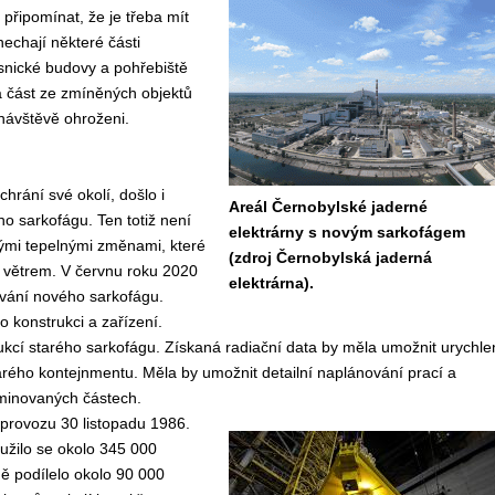
m připomínat, že je třeba mít
echají některé části
esnické budovy a pohřebiště
ká část ze zmíněných objektů
h návštěvě ohroženi.
chrání své okolí, došlo i
Areál Černobylské jaderné
ho sarkofágu. Ten totiž není
elektrárny s novým sarkofágem
ými tepelnými změnami, které
(zdroj Černobylská jaderná
d větrem. V červnu roku 2020
elektrárna).
vání nového sarkofágu.
o konstrukci a zařízení.
kcí starého sarkofágu. Získaná radiační data by měla umožnit urychle
 starého kontejnmentu. Měla by umožnit detailní naplánování prací a
aminovaných částech.
provozu 30 listopadu 1986.
užilo se okolo 345 000
ě podílelo okolo 90 000