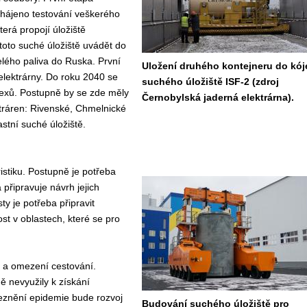
ahájeno testování veškerého
erá propojí úložiště
 toto suché úložiště uvádět do
lého paliva do Ruska. První
Uložení druhého kontejneru do kój
elektrárny. Do roku 2040 se
suchého úložiště ISF-2 (zdroj
lexů. Postupně by se zde měly
Černobylská jaderná elektrárna).
ktráren: Rivenské, Chmelnické
stní suché úložiště.
ristiku. Postupně je potřeba
připravuje návrh jejich
 je potřeba připravit
ost v oblastech, které se pro
 a omezení cestování.
ě nevyužily k získání
deznění epidemie bude rozvoj
Budování suchého úložiště pro