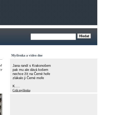
Myšlenka a video dne
ně
Jana randí s Krakonošem
ce
pak mu ale dává košem
nechce žít na Černé hoře
zlákalo ji Černé moře
K.....
Celá myšlenka