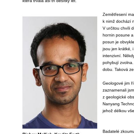
která trvala asi tři desítky let.
Zemětřesení mají
k nimž dochází n
V určitou chvíli
hornin posune a 
posun je obvykle
jsou jen krátké,
intenzivní. Někd
pohybují zvolna.
dobu. Taková zem
Geologové jim řík
zaznamenali jsme
z geologické ob
Nanyang Technolo
jehož délkou vš
Badatelé zkoumal