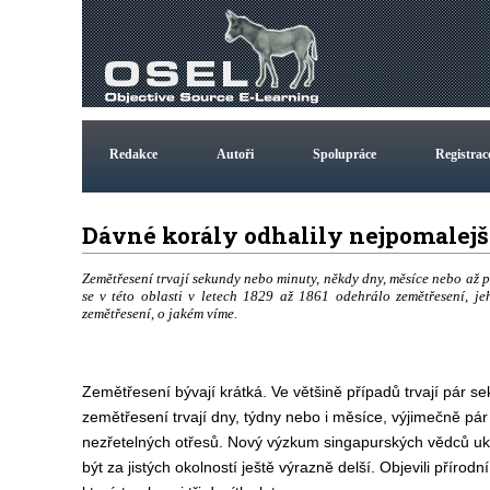
Redakce
Autoři
Spolupráce
Registrac
Dávné korály odhalily nejpomalejší
Zemětřesení trvají sekundy nebo minuty, někdy dny, měsíce nebo až pá
se v této oblasti v letech 1829 až 1861 odehrálo zemětřesení, je
zemětřesení, o jakém víme.
Zemětřesení bývají krátká. Ve většině případů trvají pár 
zemětřesení trvají dny, týdny nebo i měsíce, výjimečně pár
nezřetelných otřesů. Nový výzkum singapurských vědců u
být za jistých okolností ještě výrazně delší. Objevili příro