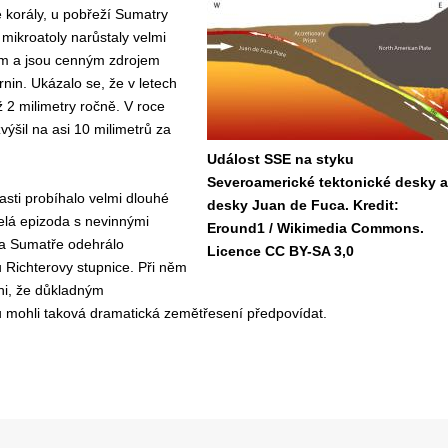
é korály, u pobřeží Sumatry
 mikroatoly narůstaly velmi
 a jsou cenným zdrojem
in. Ukázalo se, že v letech
 2 milimetry ročně. V roce
ýšil na asi 10 milimetrů za
Událost SSE na styku
Severoamerické tektonické desky a
asti probíhalo velmi dlouhé
desky Juan de Fuca. Kredit:
Celá epizoda s nevinnými
Eround1 / Wikimedia Commons.
na Sumatře odehrálo
Licence CC BY-SA 3,0
ů Richterovy stupnice. Při něm
eni, že důkladným
mohli taková dramatická zemětřesení předpovídat.