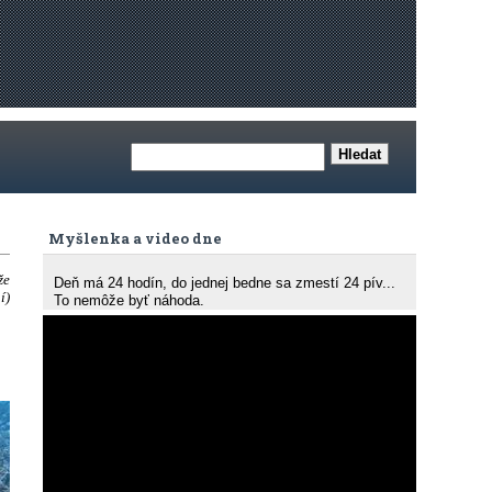
Myšlenka a video dne
že
Deň má 24 hodín, do jednej bedne sa zmestí 24 pív...
í)
To nemôže byť náhoda.