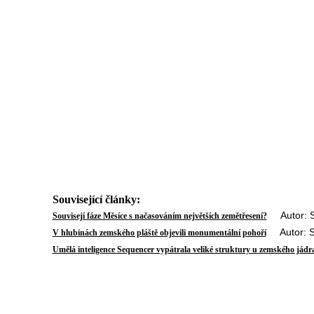
Související články:
Autor: St
Souvisejí fáze Měsíce s načasováním největších zemětřesení?
Autor: St
V hlubinách zemského pláště objevili monumentální pohoří
Umělá inteligence Sequencer vypátrala veliké struktury u zemského jádr