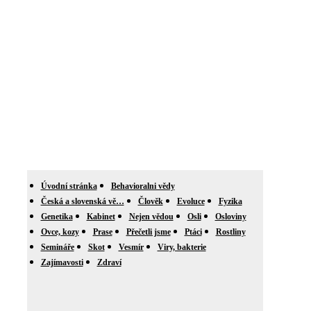
Úvodní stránka
Behavioralni vědy
Česká a slovenská vě…
Člověk
Evoluce
Fyzika
Genetika
Kabinet
Nejen vědou
Osli
Osloviny
Ovce, kozy
Prase
Přečetli jsme
Ptáci
Rostliny
Semináře
Skot
Vesmír
Viry, bakterie
Zajímavosti
Zdraví