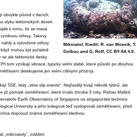
 obvykle původ v tlacích,
a styku tektonických desek.
 dojde k tomu, že se masa
vzniknou otřesy. Takový
 náhlý a vytvořené otřesy
Mikroatol. Kredit: R. van Woesik, Y.
 i když mohou být pořádně
Golbuu and G. Roff, CC BY-SA 4.0.
y se ale tektonické desky
 Při tom vznikají vibrace, typicky velmi slabé, které působí po dlouhou
ětřesení detekujeme jen velmi citlivými přístroji.
ají SSE, tedy „slow slip events“. Nejčastěji trvají několik týdnů, ale
 již pomalé zemětřesení, které trvalo zhruba 3 roky. Rishav Mallick
servatoře Earth Observatory of Singapore na singapurské technice
gical University a jeho kolegové teď vystopovali zemětřesení, před
echna doposud známá zemětřesení blednou.
i „mikroatoly“, zvláštní