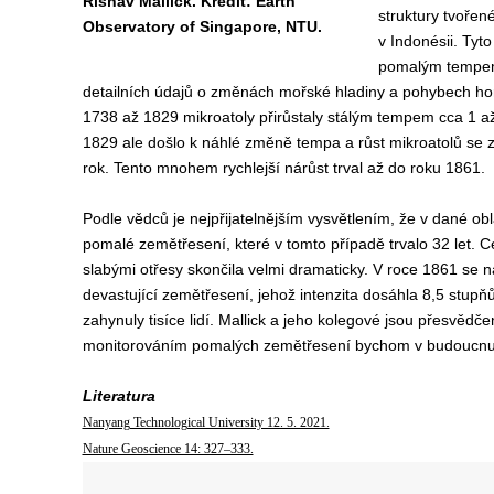
Rishav Mallick. Kredit: Earth
struktury tvořen
Observatory of Singapore, NTU.
v Indonésii. Tyto
pomalým tempem
detailních údajů o změnách mořské hladiny a pohybech horn
1738 až 1829 mikroatoly přirůstaly stálým tempem cca 1 až
1829 ale došlo k náhlé změně tempa a růst mikroatolů se zv
rok. Tento mnohem rychlejší nárůst trval až do roku 1861.
Podle vědců je nejpřijatelnějším vysvětlením, že v dané obl
pomalé zemětřesení, které v tomto případě trvalo 32 let. 
slabými otřesy skončila velmi dramaticky. V roce 1861 se 
devastující zemětřesení, jehož intenzita dosáhla 8,5 stupň
zahynuly tisíce lidí. Mallick a jeho kolegové jsou přesvědč
monitorováním pomalých zemětřesení bychom v budoucnu 
Literatura
Nanyang Technological University 12. 5. 2021.
Nature Geoscience 14: 327–333.