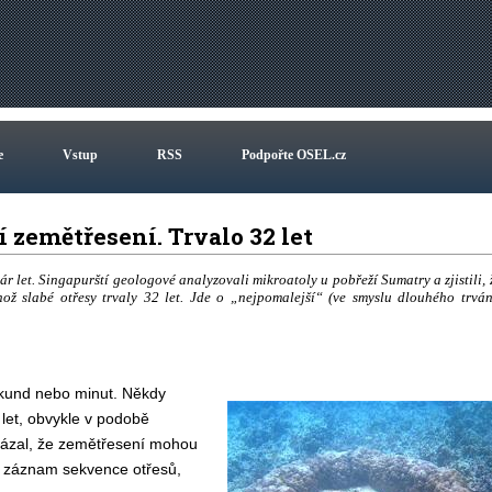
e
Vstup
RSS
Podpořte OSEL.cz
 zemětřesení. Trvalo 32 let
r let. Singapurští geologové analyzovali mikroatoly u pobřeží Sumatry a zjistili, 
hož slabé otřesy trvaly 32 let. Jde o „nejpomalejší“ (ve smyslu dlouhého trván
sekund nebo minut. Někdy
 let, obvykle v podobě
kázal, že zemětřesení mohou
dní záznam sekvence otřesů,