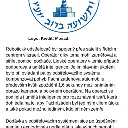
Logo. Kredit: Mosad.
Robotický odstřelovač byl spojený přes satelit s řídícím
centrem v Izraeli. Operátor díky tomu mohl zaměřovat a
střílet pomocí počítače. Lidské operátory v tomto případě
podporovala umělá inteligence. Jejím hlavním úkolem
bylo při ovládání palby odstřelovacího systému
kompenzovat pohyb Fachrízádehova automobilu,
především kvůli zpoždění 1,6 sekundy mezi snímáním
obrazu kamerou a pokynem operátora. Na operaci se
podílela i umělá inteligence pro rozeznávání tváří, která
dohlédla na to, aby Fachrízádeh byl jediným cílem útoku,
a také pokud možno jediným, kdo při něm zemře.
Dodávka s odstřelovacím systémem sice po úspěšném
atentátu explodovala podle plánu, ale výbuch nemohl