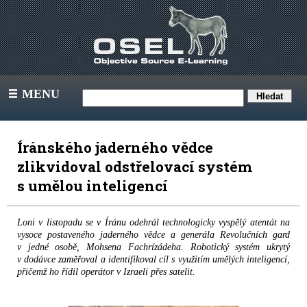
MENU
III
Íránského jaderného vědce
zlikvidoval odstřelovací systém
s umělou inteligencí
Loni v listopadu se v Íránu odehrál technologicky vyspělý atentát na
vysoce postaveného jaderného vědce a generála Revolučních gard
v jedné osobě, Mohsena Fachrízádeha. Robotický systém ukrytý
v dodávce zaměřoval a identifikoval cíl s využitím umělých inteligencí,
přičemž ho řídil operátor v Izraeli přes satelit.