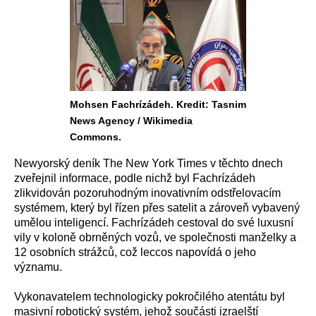
Mohsen Fachrízádeh. Kredit: Tasnim
News Agency / Wikimedia
Commons.
Newyorský deník The New York Times v těchto dnech
zveřejnil informace, podle nichž byl Fachrízádeh
zlikvidován pozoruhodným inovativním odstřelovacím
systémem, který byl řízen přes satelit a zároveň vybavený
umělou inteligencí. Fachrízádeh cestoval do své luxusní
vily v koloně obrněných vozů, ve společnosti manželky a
12 osobních strážců, což leccos napovídá o jeho
významu.
Vykonavatelem technologicky pokročilého atentátu byl
masivní robotický systém, jehož součásti izraelští