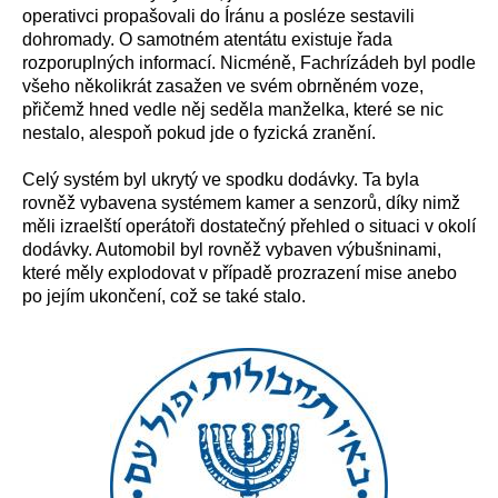
operativci propašovali do Íránu a posléze sestavili
dohromady. O samotném atentátu existuje řada
rozporuplných informací. Nicméně, Fachrízádeh byl podle
všeho několikrát zasažen ve svém obrněném voze,
přičemž hned vedle něj seděla manželka, které se nic
nestalo, alespoň pokud jde o fyzická zranění.
Celý systém byl ukrytý ve spodku dodávky. Ta byla
rovněž vybavena systémem kamer a senzorů, díky nimž
měli izraelští operátoři dostatečný přehled o situaci v okolí
dodávky. Automobil byl rovněž vybaven výbušninami,
které měly explodovat v případě prozrazení mise anebo
po jejím ukončení, což se také stalo.