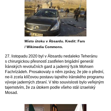
Místo útoku v Ábsardu. Kredit: Fars
/ Wikimedia Commons.
27. listopadu 2020 byl v Ábsardu nedaleko Teheránu
s chirurgickou přesností zastřelen brigádní generál
Íránských revolučních gard a jaderný fyzik Mohsen
Fachrízádeh. Prosakovaly o něm zprávy, že jde o přední,
ne-li zcela klíčovou postavu tajného íránského programu
vývoje jaderných zbraní. V této souvislosti bylo veřejným
tajemstvím, že za útokem podle všeho stál izraelský
Mosad.