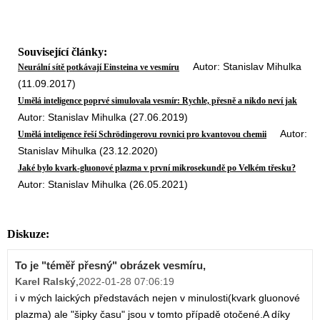
Související články:
Autor: Stanislav Mihulka
Neurální sítě potkávají Einsteina ve vesmíru
(11.09.2017)
Umělá inteligence poprvé simulovala vesmír: Rychle, přesně a nikdo neví jak
Autor: Stanislav Mihulka (27.06.2019)
Autor:
Umělá inteligence řeší Schrödingerovu rovnici pro kvantovou chemii
Stanislav Mihulka (23.12.2020)
Jaké bylo kvark-gluonové plazma v první mikrosekundě po Velkém třesku?
Autor: Stanislav Mihulka (26.05.2021)
Diskuze:
To je "téměř přesný" obrázek vesmíru,
Karel Ralský
,
2022-01-28 07:06:19
i v mých laických představách nejen v minulosti(kvark gluonové
plazma) ale "šipky času" jsou v tomto případě otočené.A díky