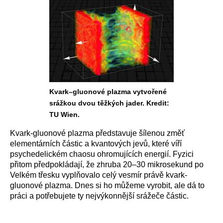
Kvark–gluonové plazma vytvořené
srážkou dvou těžkých jader. Kredit:
TU Wien.
Kvark-gluonové plazma představuje šílenou změť
elementárních částic a kvantových jevů, které víří
psychedelickém chaosu ohromujících energií. Fyzici
přitom předpokládají, že zhruba 20–30 mikrosekund po
Velkém třesku vyplňovalo celý vesmír právě kvark-
gluonové plazma. Dnes si ho můžeme vyrobit, ale dá to
práci a potřebujete ty nejvýkonnější srážeče částic.