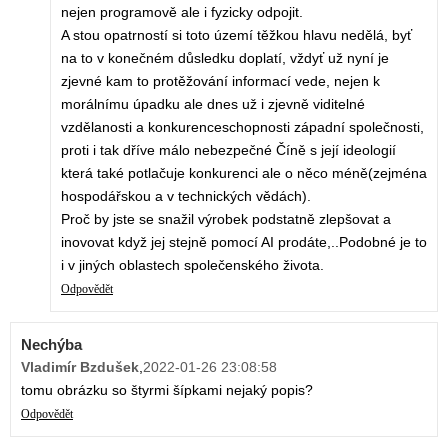
nejen programově ale i fyzicky odpojit.
A stou opatrností si toto území těžkou hlavu nedělá, byť
na to v konečném důsledku doplatí, vždyť už nyní je
zjevné kam to protěžování informací vede, nejen k
morálnímu úpadku ale dnes už i zjevně viditelné
vzdělanosti a konkurenceschopnosti západní společnosti,
proti i tak dříve málo nebezpečné Číně s její ideologií
která také potlačuje konkurenci ale o něco méně(zejména
hospodářskou a v technických vědách).
Proč by jste se snažil výrobek podstatně zlepšovat a
inovovat když jej stejně pomocí AI prodáte,..Podobné je to
i v jiných oblastech společenského života.
Odpovědět
Nechýba
Vladimír Bzdušek
,
2022-01-26 23:08:58
tomu obrázku so štyrmi šípkami nejaký popis?
Odpovědět