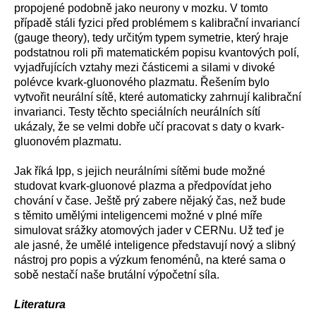
propojené podobně jako neurony v mozku. V tomto
případě stáli fyzici před problémem s kalibrační invariancí
(gauge theory), tedy určitým typem symetrie, který hraje
podstatnou roli při matematickém popisu kvantových polí,
vyjadřujících vztahy mezi částicemi a silami v divoké
polévce kvark-gluonového plazmatu. Řešením bylo
vytvořit neurální sítě, které automaticky zahrnují kalibrační
invarianci. Testy těchto speciálních neurálních sítí
ukázaly, že se velmi dobře učí pracovat s daty o kvark-
gluonovém plazmatu.
Jak říká Ipp, s jejich neurálními sítěmi bude možné
studovat kvark-gluonové plazma a předpovídat jeho
chování v čase. Ještě prý zabere nějaký čas, než bude
s těmito umělými inteligencemi možné v plné míře
simulovat srážky atomových jader v CERNu. Už teď je
ale jasné, že umělé inteligence představují nový a slibný
nástroj pro popis a výzkum fenoménů, na které sama o
sobě nestačí naše brutální výpočetní síla.
Literatura