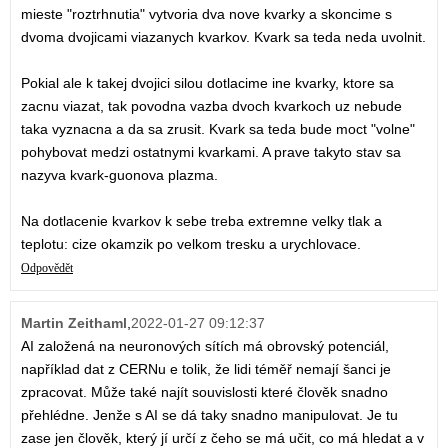
mieste "roztrhnutia" vytvoria dva nove kvarky a skoncime s
dvoma dvojicami viazanych kvarkov. Kvark sa teda neda uvolnit.
Pokial ale k takej dvojici silou dotlacime ine kvarky, ktore sa
zacnu viazat, tak povodna vazba dvoch kvarkoch uz nebude
taka vyznacna a da sa zrusit. Kvark sa teda bude moct "volne"
pohybovat medzi ostatnymi kvarkami. A prave takyto stav sa
nazyva kvark-guonova plazma.
Na dotlacenie kvarkov k sebe treba extremne velky tlak a
teplotu: cize okamzik po velkom tresku a urychlovace.
Odpovědět
Martin Zeithaml
,
2022-01-27 09:12:37
AI založená na neuronových sítích má obrovský potenciál,
například dat z CERNu e tolik, že lidi téměř nemají šanci je
zpracovat. Může také najít souvislosti které člověk snadno
přehlédne. Jenže s AI se dá taky snadno manipulovat. Je tu
zase jen člověk, který jí určí z čeho se má učit, co má hledat a v