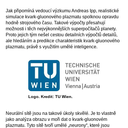
Jak připomíná vedoucí výzkumu Andreas Ipp, realistické
simulace kvark-gluonového plazmatu spolknou opravdu
hodně strojového času. Takové výpočty přesahují
možnosti i těch nejvýkonnějších superpočítačů planety.
Proto jejich tým nešel cestou detailních výpočtů detailů,
ale hledáním a predikce charakteristik kvark-gluonového
plazmatu, právě s využitím umělé inteligence.
Logo. Kredit: TU Wien.
Neurální sítě jsou na takové úkoly skvělé. Je to vlastně
jako analýza obrazu v moři dat o kvark-gluonovém
plazmatu. Tyto sítě tvoří umělé „neurony“, které jsou