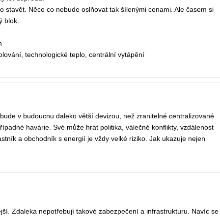
stavět. Něco co nebude oslňovat tak šílenými cenami. Ale časem si
ý blok.
h
olování, technologické teplo, centrální vytápění
o bude v budoucnu daleko větší devizou, než zranitelné centralizované
řípadné havárie. Své může hrát politika, válečné konflikty, vzdálenost
stník a obchodník s energií je vždy velké riziko. Jak ukazuje nejen
ější. Zdaleka nepotřebují takové zabezpečení a infrastrukturu. Navíc se