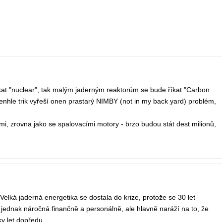
at "nuclear", tak malým jaderným reaktorům se bude říkat "Carbon
tenhle trik vyřeší onen prastarý NIMBY (not in my back yard) problém,
i, zrovna jako se spalovacími motory - brzo budou stát dest milionů,
lká jaderná energetika se dostala do krize, protože se 30 let
u jednak náročná finančně a personálně, ale hlavně naráží na to, že
ky let dopředu.