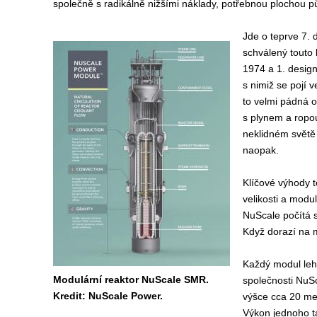
společně s radikálně nižšími náklady, potřebnou plochou pů
Jde o teprve 7. 
schválený touto 
1974 a 1. desig
s nimiž se pojí 
to velmi pádná 
s plynem a ropo
neklidném světě
naopak.
Klíčové výhody t
velikosti a modu
NuScale počítá s
Když dorazí na m
Každý modul leh
Modulární reaktor NuScale SMR.
společnosti NuSc
Kredit: NuScale Power.
výšce cca 20 me
Výkon jednoho t