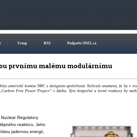
e
Vstup
RSS
Podpořte OSEL.cz
enou prvnímu malému modulárnímu
uhlas americké komise NRC s designem společnosti NuScale znamená, že by v ro
 „Carbon Free Power Project“ v Idahu. Tyto bezpečné a levné reaktory by moh
 Nuclear Regulatory
těpného reaktoru. Jeho
istou jadernou energii,