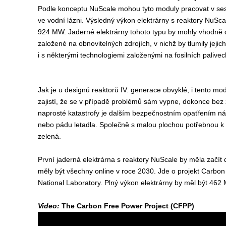
Podle konceptu NuScale mohou tyto moduly pracovat v se
ve vodní lázni. Výsledný výkon elektrárny s reaktory NuSca
924 MW. Jaderné elektrárny tohoto typu by mohly vhodně 
založené na obnovitelných zdrojích, v nichž by tlumily jejic
i s některými technologiemi založenými na fosilních palivec
Jak je u designů reaktorů IV. generace obvyklé, i tento mo
zajistí, že se v případě problémů sám vypne, dokonce bez
naprosté katastrofy je dalším bezpečnostním opatřením ná
nebo pádu letadla. Společně s malou plochou potřebnou k 
zelená.
První jaderná elektrárna s reaktory NuScale by měla začít 
měly být všechny online v roce 2030. Jde o projekt Carbon
National Laboratory. Plný výkon elektrárny by měl být 462
Video:
The Carbon Free Power Project (CFPP)