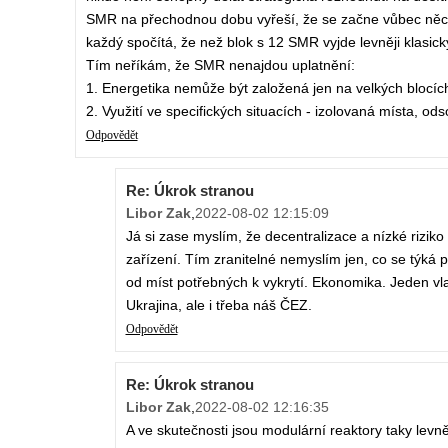
SMR na přechodnou dobu vyřeší, že se začne vůbec něco 
každý spočítá, že než blok s 12 SMR vyjde levněji klasick
Tím neříkám, že SMR nenajdou uplatnění:
1. Energetika nemůže být založená jen na velkých blocíc
2. Využití ve specifických situacích - izolovaná místa, ods
Odpovědět
Re: Úkrok stranou
Libor Zak
,
2022-08-02 12:15:09
Já si zase myslím, že decentralizace a nízké rizik
zařízení. Tím zranitelné nemyslím jen, co se týká p
od míst potřebných k vykrytí. Ekonomika. Jeden vla
Ukrajina, ale i třeba náš ČEZ.
Odpovědět
Re: Úkrok stranou
Libor Zak
,
2022-08-02 12:16:35
A ve skutečnosti jsou modulární reaktory taky levn