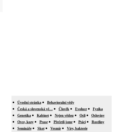
Úvodní stránka
Behavioralni vědy
Česká a slovenská vě…
Člověk
Evoluce
Fyzika
Genetika
Kabinet
Nejen vědou
Osli
Osloviny
Ovce, kozy
Prase
Přečetli jsme
Ptáci
Rostliny
Semináře
Skot
Vesmír
Viry, bakterie