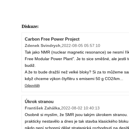
Diskuze:
Carbon Free Power Project
Zdenek Svindrych
,
2022-08-05 05:57:10
Tak jako NMR (nuclear magnetic resonance) se nesmí řík
Free Modular Power Plant". Je to sice směšné, ale jestli 
budiž.
A že to bude dražší než velké bloky? Si za to můžeme sam
když chceme výkon čtyřlitru s emisemi 50 g CO2/km...
Odpovědět
Úkrok stranou
František Zahálka
,
2022-08-02 10:40:13
Osobně si myslím, že SMR jsou takým úkrokem stranou. Ve
prakticky nestavělo a dnes je tak stavba klasického blok
nikdo není schopný dělat strategická rozhodnutí na desít