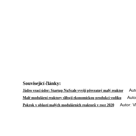
Související články:
Autor:
Jádro vrací úder: Startup NuScale vyvíjí převratný malý reaktor
Autor:
Malé modulární reaktory slibují ekonomickou produkci vodíku
Autor: Vla
Pokrok v oblasti malých modulárních reaktorů v roce 2020