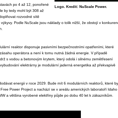
stavách po 4 až 12, ponořené
Logo. Kredit: NuScale Power.
le by tedy mohl být 308 až
doplňovat rozvodné sítě
h výkyvy. Podle NuScale jsou náklady o tolik nižší, že obstojí v konkuren
h.
dulární reaktor disponuje pasivními bezpečnostními opatřeními, které
 zásahu operátora a není k tomu nutná žádná energie. V případě
drž s vodou a betonovým krytem, který odolá i silnému zemětřesení
vybudování elektrárny je modulární jaderná energetika až překvapivě
dodávat energii v roce 2029. Bude mít 6 modulárních reaktorů, které b
 Free Power Project a nachází se v areálu amerických laboratoří Idaho
 MW a většina vyrobené elektřiny půjde po dobu 40 let k zákazníkům.