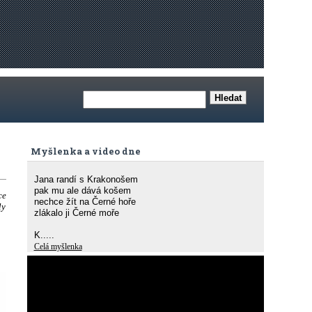
Myšlenka a video dne
Jana randí s Krakonošem
pak mu ale dává košem
ce
nechce žít na Černé hoře
ly
zlákalo ji Černé moře
K.....
Celá myšlenka