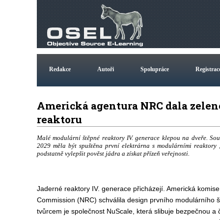
Redakce
Autoři
Spolupráce
Registrac
Americká agentura NRC dala zel
reaktoru
Malé modulární štěpné reaktory IV. generace klepou na dveře. So
2029 měla být spuštěna první elektrárna s modulárními reaktory
podstatně vylepšit pověst jádra a získat přízeň veřejnosti.
Jaderné reaktory IV. generace přicházejí. Americká komise
Commission (NRC) schválila design prvního modulárního š
tvůrcem je společnost NuScale, která slibuje bezpečnou a č