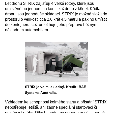
Let dronu STRIX zajišťují 4 velké rotory, které jsou
umístěné po jednom na konci každého z křídel. Křídla
dronu jsou jednoduše skládací. STRIX je možné složit do
prostoru o velikosti cca 2,6 krát 4,5 metru a pak ho umístit
do kontejneru, což umožňuje jeho přepravu běžným
nákladním automobilem.
STRIX je velmi skladný. Kredit: BAE
Systems Australia.
Vzhledem ke schopnosti kolmého startu a přistání STRIX
nepotřebuje letiště, ani žádné speciální startovací či
přistávací dráhy. Díky hybridnímu pohonu má úctyhodný