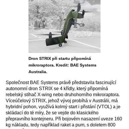
Dron STRIX při startu připomíná
mikroraptora. Kredit: BAE Systems
Australia.
Společnost BAE Systems právě představila fascinující
autonomní dron STRIX se 4 křídly, který připomíná
rebelský stíhač X-wing nebo druhohorního mikroraptora.
Víceúčelový STRIX, jehož vývoj probíhá v Austrálii, má
hybridní pohon, využívá kolmý start i přistání (VTOL) a je
skládací do té míry, že se vejde do klasického
přepravního kontejneru. Při bojovém nasazení uveze 160
kg nákladu, tedy například raket a pum, s doletem 800