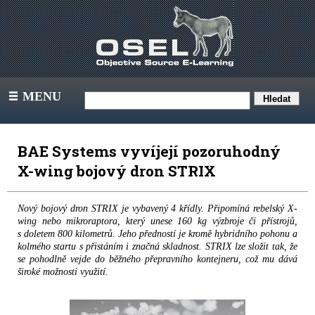
MENU
III
BAE Systems vyvíjejí pozoruhodný
X-wing bojový dron STRIX
Nový bojový dron STRIX je vybavený 4 křídly. Připomíná rebelský X-
wing nebo mikroraptora, který unese 160 kg výzbroje či přístrojů,
s doletem 800 kilometrů. Jeho předností je kromě hybridního pohonu a
kolmého startu s přistáním i značná skladnost. STRIX lze složit tak, že
se pohodlně vejde do běžného přepravního kontejneru, což mu dává
široké možnosti využití.