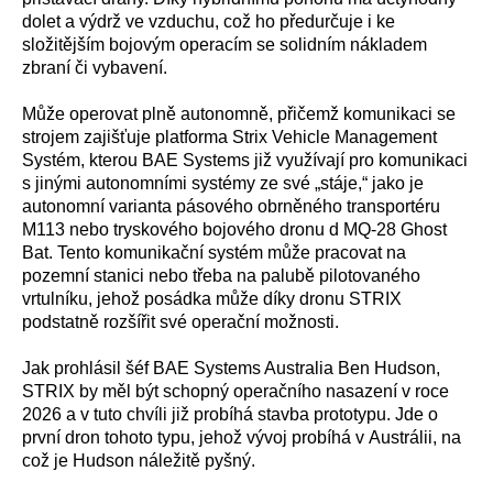
dolet a výdrž ve vzduchu, což ho předurčuje i ke
složitějším bojovým operacím se solidním nákladem
zbraní či vybavení.
Může operovat plně autonomně, přičemž komunikaci se
strojem zajišťuje platforma Strix Vehicle Management
Systém, kterou BAE Systems již využívají pro komunikaci
s jinými autonomními systémy ze své „stáje,“ jako je
autonomní varianta pásového obrněného transportéru
M113 nebo tryskového bojového dronu d MQ-28 Ghost
Bat. Tento komunikační systém může pracovat na
pozemní stanici nebo třeba na palubě pilotovaného
vrtulníku, jehož posádka může díky dronu STRIX
podstatně rozšířit své operační možnosti.
Jak prohlásil šéf BAE Systems Australia Ben Hudson,
STRIX by měl být schopný operačního nasazení v roce
2026 a v tuto chvíli již probíhá stavba prototypu. Jde o
první dron tohoto typu, jehož vývoj probíhá v Austrálii, na
což je Hudson náležitě pyšný.