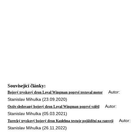
Související články:
Autor:
Bojový tryskový dron Loyal Wingman poprvé testoval motor
Stanislav Mihulka (23.09.2020)
Autor:
Ostře sledovaný bojový dron Loyal Wingman poprvé vzlétl
Stanislav Mihulka (05.03.2021)
Autor:
Turecký tryskový bojový dron Kızılelma testuje pojíždění na ranveji
Stanislav Mihulka (26.11.2022)