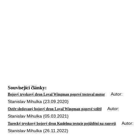
Související články:
Autor:
Bojový tryskový dron Loyal Wingman poprvé testoval motor
Stanislav Mihulka (23.09.2020)
Autor:
Ostře sledovaný bojový dron Loyal Wingman poprvé vzlétl
Stanislav Mihulka (05.03.2021)
Autor:
Turecký tryskový bojový dron Kızılelma testuje pojíždění na ranveji
Stanislav Mihulka (26.11.2022)