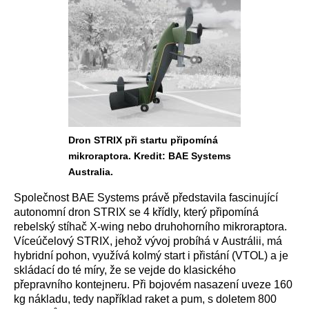
Dron STRIX při startu připomíná
mikroraptora. Kredit: BAE Systems
Australia.
Společnost BAE Systems právě představila fascinující
autonomní dron STRIX se 4 křídly, který připomíná
rebelský stíhač X-wing nebo druhohorního mikroraptora.
Víceúčelový STRIX, jehož vývoj probíhá v Austrálii, má
hybridní pohon, využívá kolmý start i přistání (VTOL) a je
skládací do té míry, že se vejde do klasického
přepravního kontejneru. Při bojovém nasazení uveze 160
kg nákladu, tedy například raket a pum, s doletem 800