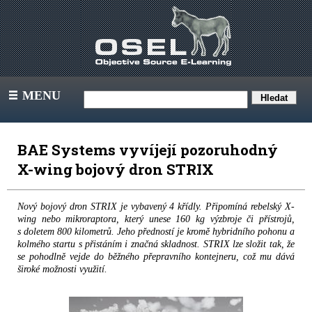
MENU
III
BAE Systems vyvíjejí pozoruhodný
X-wing bojový dron STRIX
Nový bojový dron STRIX je vybavený 4 křídly. Připomíná rebelský X-
wing nebo mikroraptora, který unese 160 kg výzbroje či přístrojů,
s doletem 800 kilometrů. Jeho předností je kromě hybridního pohonu a
kolmého startu s přistáním i značná skladnost. STRIX lze složit tak, že
se pohodlně vejde do běžného přepravního kontejneru, což mu dává
široké možnosti využití.