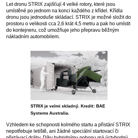
Let dronu STRIX zajišťují 4 velké rotory, které jsou
umístěné po jednom na konci každého z křídel. Křídla
dronu jsou jednoduše skládací. STRIX je možné složit do
prostoru o velikosti cca 2,6 krát 4,5 metru a pak ho umístit
do kontejneru, což umožňuje jeho přepravu běžným
nákladním automobilem.
STRIX je velmi skladný. Kredit: BAE
Systems Australia.
Vzhledem ke schopnosti kolmého startu a přistání STRIX
nepotřebuje letiště, ani žádné speciální startovací či
přistávací dráhy. Díky hybridnímu pohonu má úctyhodný