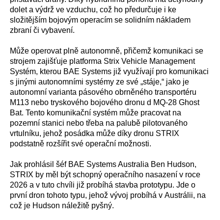
dolet a výdrž ve vzduchu, což ho předurčuje i ke
složitějším bojovým operacím se solidním nákladem
zbraní či vybavení.
Může operovat plně autonomně, přičemž komunikaci se
strojem zajišťuje platforma Strix Vehicle Management
Systém, kterou BAE Systems již využívají pro komunikaci
s jinými autonomními systémy ze své „stáje,“ jako je
autonomní varianta pásového obrněného transportéru
M113 nebo tryskového bojového dronu d MQ-28 Ghost
Bat. Tento komunikační systém může pracovat na
pozemní stanici nebo třeba na palubě pilotovaného
vrtulníku, jehož posádka může díky dronu STRIX
podstatně rozšířit své operační možnosti.
Jak prohlásil šéf BAE Systems Australia Ben Hudson,
STRIX by měl být schopný operačního nasazení v roce
2026 a v tuto chvíli již probíhá stavba prototypu. Jde o
první dron tohoto typu, jehož vývoj probíhá v Austrálii, na
což je Hudson náležitě pyšný.