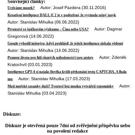
Související články:
Autor: Josef Pazdera (30.11.2016)
Uctíváme mozek?
Kreativní inteligence DALL·E 2 je v podezření, že vyvinula tajný jazyk
Autor: Stanislav Mihulka (06.06.2022)
Autor: Dagmar
Prvenství ve špičkovém výzkumu – Čína nebo USA?
Gregorová (14.06.2022)
Google vyhodil inženýra, když prohlásil, že jejich inteligence získala vědomí
Autor: Stanislav Mihulka (14.06.2022)
Autor: Zdeněk
Pramen života pro lidi různých náboženství i pro ateisty
Kratochvíl (03.01.2023)
Inteligence GPT-4 si najala člověka kvůli překonání testu CAPTCHA. A lhala
Autor: Stanislav Mihulka (17.03.2023)
mu
Autor:
Mají mořské sasanky duši? Tvorové bez mozku vytvářejí vzpomínky
Stanislav Mihulka (03.04.2023)
Diskuze:
Diskuze je otevřená pouze 7dní od zvěřejnění příspěvku nebo
na povolení redakce