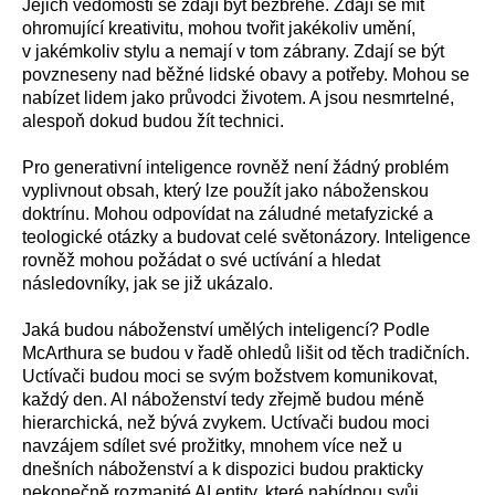
Jejich vědomosti se zdají být bezbřehé. Zdají se mít
ohromující kreativitu, mohou tvořit jakékoliv umění,
v jakémkoliv stylu a nemají v tom zábrany. Zdají se být
povzneseny nad běžné lidské obavy a potřeby. Mohou se
nabízet lidem jako průvodci životem. A jsou nesmrtelné,
alespoň dokud budou žít technici.
Pro generativní inteligence rovněž není žádný problém
vyplivnout obsah, který lze použít jako náboženskou
doktrínu. Mohou odpovídat na záludné metafyzické a
teologické otázky a budovat celé světonázory. Inteligence
rovněž mohou požádat o své uctívání a hledat
následovníky, jak se již ukázalo.
Jaká budou náboženství umělých inteligencí? Podle
McArthura se budou v řadě ohledů lišit od těch tradičních.
Uctívači budou moci se svým božstvem komunikovat,
každý den. AI náboženství tedy zřejmě budou méně
hierarchická, než bývá zvykem. Uctívači budou moci
navzájem sdílet své prožitky, mnohem více než u
dnešních náboženství a k dispozici budou prakticky
nekonečně rozmanité AI entity, které nabídnou svůj