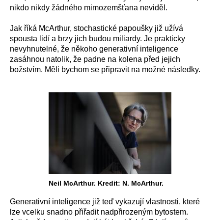
nikdo nikdy žádného mimozemšťana neviděl.
Jak říká McArthur, stochastické papoušky již užívá
spousta lidí a brzy jich budou miliardy. Je prakticky
nevyhnutelné, že někoho generativní inteligence
zasáhnou natolik, že padne na kolena před jejich
božstvím. Měli bychom se připravit na možné následky.
Neil McArthur. Kredit: N. McArthur.
Generativní inteligence již teď vykazují vlastnosti, které
lze vcelku snadno přiřadit nadpřirozeným bytostem.