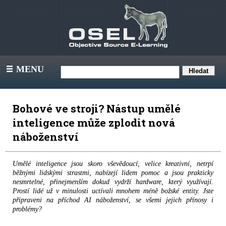
MENU
III
Bohové ve stroji? Nástup umělé
inteligence může zplodit nová
náboženství
Umělé inteligence jsou skoro vševědoucí, velice kreativní, netrpí
běžnými lidskými strastmi, nabízejí lidem pomoc a jsou prakticky
nesmrtelné, přinejmenším dokud vydrží hardware, který využívají.
Prostí lidé už v minulosti uctívali mnohem méně božské entity. Jste
připraveni na příchod AI náboženství, se všemi jejich přínosy i
problémy?