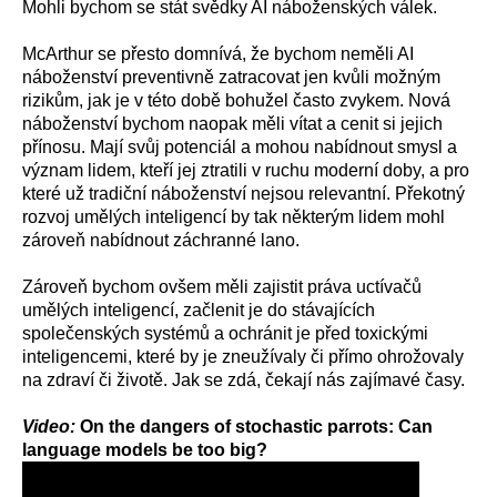
Mohli bychom se stát svědky AI náboženských válek.
McArthur se přesto domnívá, že bychom neměli AI
náboženství preventivně zatracovat jen kvůli možným
rizikům, jak je v této době bohužel často zvykem. Nová
náboženství bychom naopak měli vítat a cenit si jejich
přínosu. Mají svůj potenciál a mohou nabídnout smysl a
význam lidem, kteří jej ztratili v ruchu moderní doby, a pro
které už tradiční náboženství nejsou relevantní. Překotný
rozvoj umělých inteligencí by tak některým lidem mohl
zároveň nabídnout záchranné lano.
Zároveň bychom ovšem měli zajistit práva uctívačů
umělých inteligencí, začlenit je do stávajících
společenských systémů a ochránit je před toxickými
inteligencemi, které by je zneužívaly či přímo ohrožovaly
na zdraví či životě. Jak se zdá, čekají nás zajímavé časy.
Video:
On the dangers of stochastic parrots: Can
language models be too big?