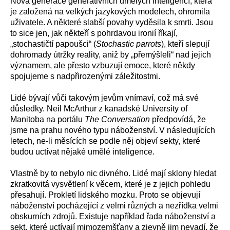
Nová generace generativních umělých inteligencí, která
je založená na velkých jazykových modelech, ohromila
uživatele. A některé slabší povahy vyděsila k smrti. Jsou
to sice jen, jak někteří s pohrdavou ironií říkají,
„stochastičtí papoušci“ (
Stochastic parrots
), kteří slepují
dohromady útržky reality, aniž by „přemýšleli“ nad jejich
významem, ale přesto vzbuzují emoce, které někdy
spojujeme s nadpřirozenými záležitostmi.
Lidé bývají vůči takovým jevům vnímaví, což má své
důsledky. Neil McArthur z kanadské University of
Manitoba na portálu
The Conversation
předpovídá, že
jsme na prahu nového typu náboženství. V následujících
letech, ne-li měsících se podle něj objeví sekty, které
budou uctívat nějaké umělé inteligence.
Vlastně by to nebylo nic divného. Lidé mají sklony hledat
zkratkovitá vysvětlení k věcem, které je z jejich pohledu
přesahují. Prokletí lidského mozku. Proto se objevují
náboženství pocházející z velmi různých a nezřídka velmi
obskurních zdrojů. Existuje například řada náboženství a
sekt, které uctívají mimozemšťany a zjevně jim nevadí, že