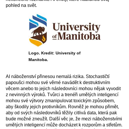
pohled na svět.
Logo. Kredit: University of
Manitoba.
AI náboženství přinesou nemalá rizika. Stochastičtí
papoušci mohou své věrné navádět k destruktivním
věcem anebo to jejich následovníci mohou nějak vyvodit
z nevinných výroků. Tvůrci a trenéři umělých inteligencí
mohou své výtvory zmanipulovat toxickým způsobem,
aby škodily jejich protivníkům. Rovněž je mohou přimět,
aby od svých následovníků těžily citlivá data, která pak
bude možné zneužít. Další věc je, že mezi náboženstvími
umělých inteligencí může docházet k rozporům a střetům.