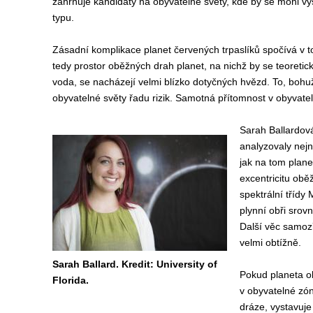
zahrnuje kandidáty na obyvatelné světy, kde by se mohl v
typu.
Zásadní komplikace planet červených trpaslíků spočívá v to
tedy prostor oběžných drah planet, na nichž by se teoreti
voda, se nacházejí velmi blízko dotyčných hvězd. To, bohuž
obyvatelné světy řadu rizik. Samotná přítomnost v obyvatel
Sarah Ballardová
analyzovaly nejn
jak na tom plane
excentricitu obě
spektrální třídy
plynní obři srov
Další věc samoz
velmi obtížně.
Sarah Ballard. Kredit: University of
Pokud planeta ob
Florida.
v obyvatelné zón
dráze, vystavuje