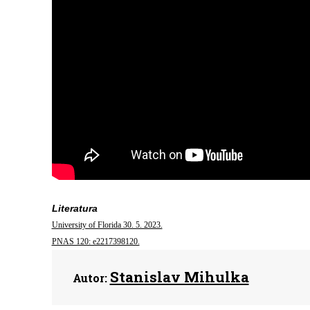
Literatura
University of Florida 30. 5. 2023.
PNAS 120: e2217398120.
Stanislav Mihulka
Autor: