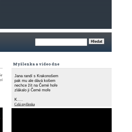
Myšlenka a video dne
ie
Jana randí s Krakonošem
ci
pak mu ale dává košem
nechce žít na Černé hoře
zlákalo ji Černé moře
K.....
Celá myšlenka