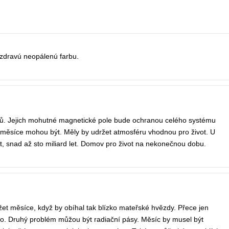
ezdravú neopálenú farbu.
ků. Jejich mohutné magnetické pole bude ochranou celého systému
 měsíce mohou být. Měly by udržet atmosféru vhodnou pro život. U
st, snad až sto miliard let. Domov pro život na nekonečnou dobu.
držet měsíce, když by obíhal tak blízko mateřské hvězdy. Přece jen
zko. Druhý problém můžou být radiační pásy. Měsíc by musel být