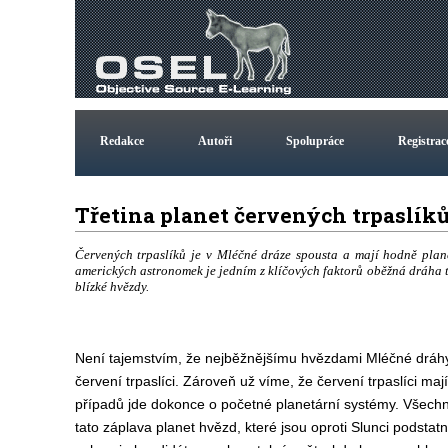
Redakce
Autoři
Spolupráce
Registrac
Třetina planet červených trpaslík
Červených trpaslíků je v Mléčné dráze spousta a mají hodně plan
amerických astronomek je jedním z klíčových faktorů oběžná dráha těc
blízké hvězdy.
Není tajemstvím, že nejběžnějšímu hvězdami Mléčné dráhy
červení trpaslíci. Zároveň už víme, že červení trpaslíci maj
případů jde dokonce o početné planetární systémy. Všechn
tato záplava planet hvězd, které jsou oproti Slunci podstat