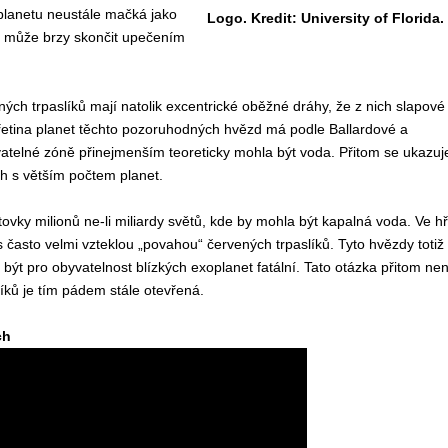
 planetu neustále mačká jako
Logo. Kredit: University of Florida.
ož může brzy skončit upečením
ných trpaslíků mají natolik excentrické oběžné dráhy, že z nich slapové
třetina planet těchto pozoruhodných hvězd má podle Ballardové a
atelné zóně přinejmenším teoreticky mohla být voda. Přitom se ukazuj
h s větším počtem planet.
vky milionů ne-li miliardy světů, kde by mohla být kapalná voda. Ve h
 s často velmi vzteklou „povahou“ červených trpaslíků. Tyto hvězdy totiž
být pro obyvatelnost blízkých exoplanet fatální. Tato otázka přitom nen
íků je tím pádem stále otevřená.
ch