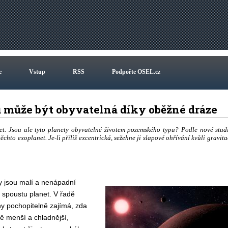
e
Vstup
RSS
Podpořte OSEL.cz
ů může být obyvatelná díky oběžné dráze
et. Jsou ale tyto planety obyvatelné životem pozemského typu? Podle nové stud
hto exoplanet. Je-li příliš excentrická, sežehne ji slapové ohřívání kvůli gravita
 jsou malí a nenápadní
í spoustu planet. V řadě
y pochopitelně zajímá, zda
ně menší a chladnější,