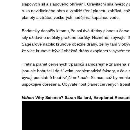
slapových sil a slapového ohřívání. Gravitační síla hvězdy
ruka neviditelného obra a vzniklé tření planetu zahřívá, c
planety a ztrátou veškerých nadějí na kapalnou vodu.
Badatelky dospěly k tomu, že asi dvě třetiny planet u červe
síly už dávno udělaly pražené buráky. Nicméně, zbývající 
Sagearové natolik kruhové oběžné dráhy, že by tam v obyv
že více kruhové bývají oběžné dráhy exoplanet v systémec
Třetina planet červených trpaslíků samozřejmě znamená sto
jsou ale bohužel i další velmi problematické faktory, v čele
bývají podstatně bouřlivější než naše Slunce, což by mohlo 
uspokojivě dořešena. Obyvatelnost planet červených trpasl
Video:
Why Science? Sarah Ballard, Exoplanet Resear