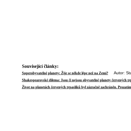
Související články:
Autor: Stan
Superobyvatelné planety: Žije se někde lépe než na Zemi?
Shakespearovské dilema: Jsou či nejsou obyvatelné planety červených tr
Život na planetách červených trpaslíků byl zázračně zachráněn. Prozatí