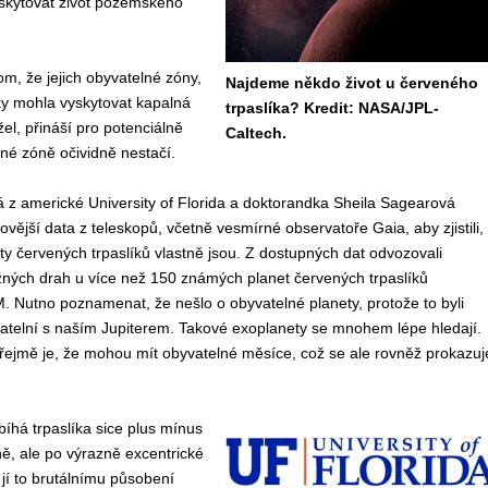
yskytovat život pozemského
m, že jejich obyvatelné zóny,
Najdeme někdo život u červeného
cky mohla vyskytovat kapalná
trpaslíka? Kredit: NASA/JPL-
el, přináší pro potenciálně
Caltech.
né zóně očividně nestačí.
 z americké University of Florida a doktorandka Sheila Sagearová
ovější data z teleskopů, včetně vesmírné observatoře Gaia, aby zjistili,
ty červených trpaslíků vlastně jsou. Z dostupných dat odvozovali
žných drah u více než 150 známých planet červených trpaslíků
 M. Nutno poznamenat, že nešlo o obyvatelné planety, protože to byli
natelní s naším Jupiterem. Takové exoplanety se mnohem lépe hledají.
řejmě je, že mohou mít obyvatelné měsíce, což se ale rovněž prokazuj
íhá trpaslíka sice plus mínus
ě, ale po výrazně excentrické
 jí to brutálnímu působení