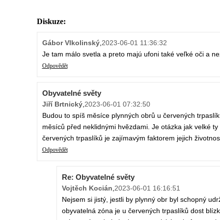
Diskuze:
Gábor Vlkolinský
,
2023-06-01 11:36:32
Je tam málo svetla a preto majú ufoni také veľké oči a n
Odpovědět
Obyvatelné světy
Jiří Brtnický
,
2023-06-01 07:32:50
Budou to spíš měsíce plynných obrů u červených trpaslí
měsíců před neklidnými hvězdami. Je otázka jak velké ty
červených trpaslíků je zajímavým faktorem jejich životno
Odpovědět
Re: Obyvatelné světy
Vojtěch Kocián
,
2023-06-01 16:16:51
Nejsem si jistý, jestli by plynný obr byl schopný u
obyvatelná zóna je u červených trpaslíků dost blí