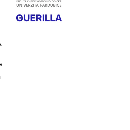
e,
ře
í