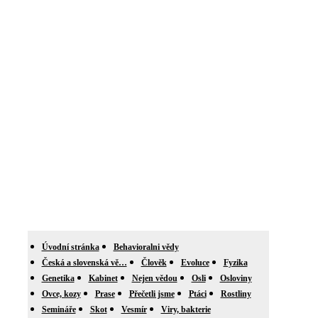
Úvodní stránka
Behavioralni vědy
Česká a slovenská vě…
Člověk
Evoluce
Fyzika
Genetika
Kabinet
Nejen vědou
Osli
Osloviny
Ovce, kozy
Prase
Přečetli jsme
Ptáci
Rostliny
Semináře
Skot
Vesmír
Viry, bakterie