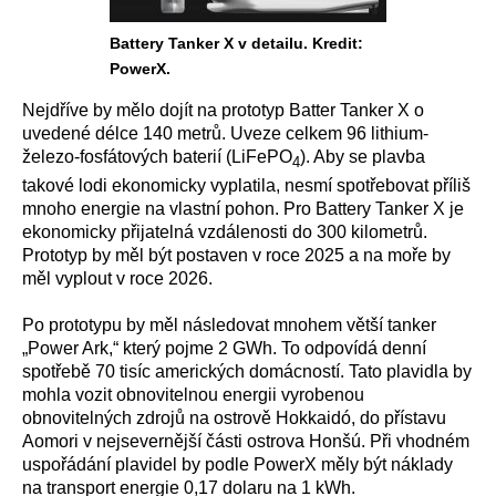
Battery Tanker X v detailu. Kredit:
PowerX.
Nejdříve by mělo dojít na prototyp Batter Tanker X o
uvedené délce 140 metrů. Uveze celkem 96 lithium-
železo-fosfátových baterií (LiFePO
). Aby se plavba
4
takové lodi ekonomicky vyplatila, nesmí spotřebovat příliš
mnoho energie na vlastní pohon. Pro Battery Tanker X je
ekonomicky přijatelná vzdálenosti do 300 kilometrů.
Prototyp by měl být postaven v roce 2025 a na moře by
měl vyplout v roce 2026.
Po prototypu by měl následovat mnohem větší tanker
„Power Ark,“ který pojme 2 GWh. To odpovídá denní
spotřebě 70 tisíc amerických domácností. Tato plavidla by
mohla vozit obnovitelnou energii vyrobenou
obnovitelných zdrojů na ostrově Hokkaidó, do přístavu
Aomori v nejsevernější části ostrova Honšú. Při vhodném
uspořádání plavidel by podle PowerX měly být náklady
na transport energie 0,17 dolaru na 1 kWh.