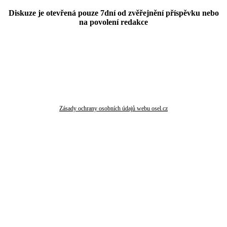
Diskuze je otevřená pouze 7dní od zvěřejnění příspěvku nebo
na povolení redakce
Zásady ochrany osobních údajů webu osel.cz