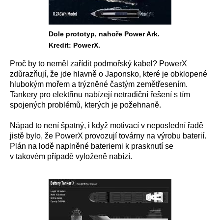
Dole prototyp, nahoře Power Ark.
Kredit: PowerX.
Proč by to neměl zařídit podmořský kabel? PowerX
zdůrazňují, že jde hlavně o Japonsko, které je obklopené
hlubokým mořem a trýzněné častým zemětřesením.
Tankery pro elektřinu nabízejí netradiční řešení s tím
spojených problémů, kterých je požehnaně.
Nápad to není špatný, i když motivací v neposlední řadě
jistě bylo, že PowerX provozují továrny na výrobu baterií.
Plán na lodě naplněné bateriemi k prasknutí se
v takovém případě vyloženě nabízí.