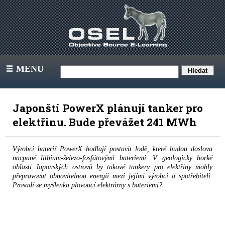
MENU
III
Japonští PowerX plánují tanker pro
elektřinu. Bude převážet 241 MWh
Výrobci baterií PowerX hodlají postavit lodě, které budou doslova
nacpané lithium-železo-fosfátovými bateriemi. V geologicky horké
oblasti Japonských ostrovů by takové tankery pro elektřiny mohly
přepravovat obnovitelnou energii mezi jejími výrobci a spotřebiteli.
Prosadí se myšlenka plovoucí elektrárny s bateriemi?