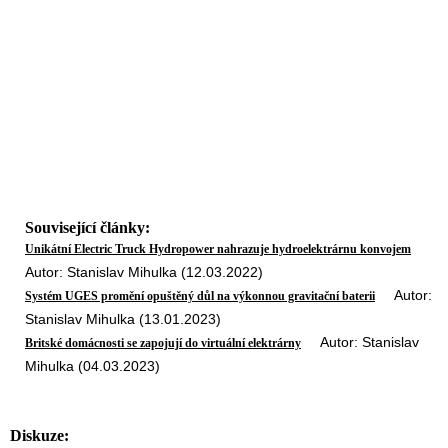
Související články:
Unikátní Electric Truck Hydropower nahrazuje hydroelektrárnu konvojem
Autor: Stanislav Mihulka (12.03.2022)
Autor:
Systém UGES promění opuštěný důl na výkonnou gravitační baterii
Stanislav Mihulka (13.01.2023)
Autor: Stanislav
Britské domácnosti se zapojují do virtuální elektrárny
Mihulka (04.03.2023)
Diskuze: