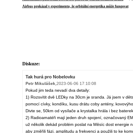
Au
Airbus prokázal v experimentu, že orbitální energetika může fungovat
Diskuze:
Tak hurá pro Nobelovku
Petr Mikulášek
,
2023-06-06 17:10:08
Pokud jim teda nevadí dva detaily:
1) Rozsvítit dvě LEDky na 30cm je sranda. Já jsem v dětst
pomocí cívky, kondíku, kusu drátu coby antény, kovovýho
Divte se, 50km od vysílače a krystalka hrála i bez baterek
2) Radioamatéři mají jeden druh spojení, označovaný EM
už několik dekád problém poslat na Měsíc dost energie na 
aby změřili fázi, amplitudu a frekvenci a použili to ke k