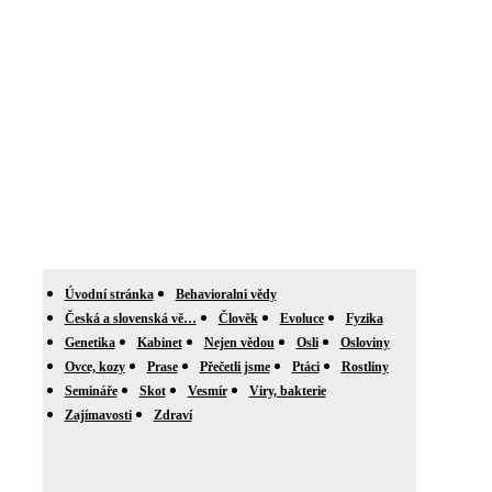
Úvodní stránka
Behavioralni vědy
Česká a slovenská vě…
Člověk
Evoluce
Fyzika
Genetika
Kabinet
Nejen vědou
Osli
Osloviny
Ovce, kozy
Prase
Přečetli jsme
Ptáci
Rostliny
Semináře
Skot
Vesmír
Viry, bakterie
Zajímavosti
Zdraví