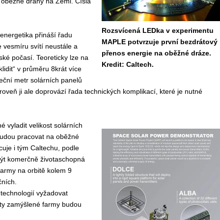
z oběžné dráhy na Zemi. Čísla
Rozsvícená LEDka v experimentu
 energetika přináší řadu
MAPLE potvrzuje první bezdrátový
 vesmíru svítí neustále a
přenos energie na oběžné dráze.
ké počasí. Teoreticky lze na
Kredit: Caltech.
lidit“ v průměru 8krát více
eční metr solárních panelů
oveň ji ale doprovází řada technických komplikací, které je nutné
é vyladit velikost solárních
 budou pracovat na oběžné
cuje i tým Caltechu, podle
ýt komerčně životaschopná
 farmy na orbitě kolem 9
čních.
technologií vyžadovat
nty zamýšlené farmy budou