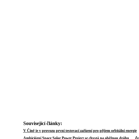
Související články:
A
V Číně je v provozu první testovací zařízení pro příjem orbitální energie
Auto
Ambiciózní Space Solar Power Project se chystá na oběžnou dráhu