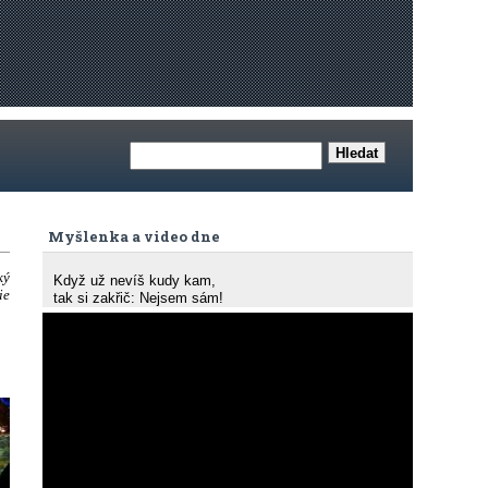
Myšlenka a video dne
ký
Když už nevíš kudy kam,
ie
tak si zakřič: Nejsem sám!