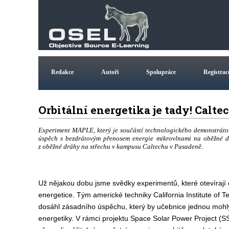
Redakce
Autoři
Spolupráce
Registrac
Orbitální energetika je tady! Calte
Experiment MAPLE, který je součástí technologického demonstráto
úspěch s bezdrátovým přenosem energie mikrovlnami na oběžné drá
z oběžné dráhy na střechu v kampusu Caltechu v Pasadeně.
Už nějakou dobu jsme svědky experimentů, které otevírají c
energetice. Tým americké techniky California Institute of 
dosáhl zásadního úspěchu, který by učebnice jednou mohly
energetiky. V rámci projektu Space Solar Power Project (SS