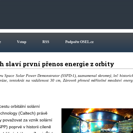
e
Vstup
RSS
Podpořte OSEL.cz
ch slaví první přenos energie z orbity
ru Space Solar Power Demonstrator (SSPD-1), zaznamenal skromný, leč historic
ze, tentokrát na vzdálenost 30 cm, Zároveň přenesl měřitelné množství energ
estu orbitální solární
Technology (Caltech) právě
 považovat za vznik solární
PP) poprvé v historii cíleně