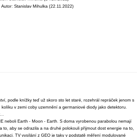
tor: Stanislav Mihulka (22.11.2022)
ví, podle knížky teď už skoro sto let staré, rozehrál repráček jenom s
 kolíku v zemi coby uzemnění a germaniové diody jako detektoru.
...
E neboli Earth - Moon - Earth. S doma vyrobenou parabolou nemají
to, aby se odrazila a na druhé polokouli přijmout dost energie na to,
omunikaci. TV vysílání z GEO je taky v podstatě měření modulované