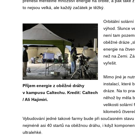
přenesli měřitelné množství energie na orbitě, a pak také 
to nejsou velká, ale každý začátek je těžký.
Orbitální solární
výhod. Slunce ve
není tam pozems
oběžné dráze „sk
energie na čtver
než na Zemi. Zár
vyřešit.
Mimo jiné je nutn
instalací, které
Příjem energie z oběžné dráhy
dráze. Na to pra
v kampusu Caltechu. Kredit: Caltech
něhož by měla b
/ Ali Hajimiri.
velikosti solární
kilometrů čtvere
Vybudování jedné takové farmy bude při současném stavu 
nejméně asi 40 startů na oběžnou dráhu, i když kompone
ultralehké.