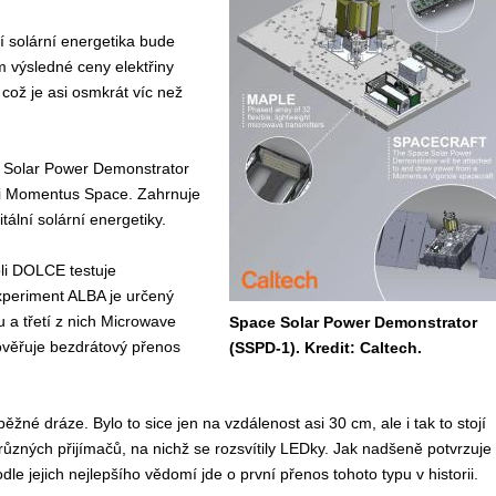
í solární energetika bude
 výsledné ceny elektřiny
což je asi osmkrát víc než
e Solar Power Demonstrator
sti Momentus Space. Zahrnuje
itální solární energetiky.
li DOLCE testuje
xperiment ALBA je určený
 a třetí z nich Microwave
Space Solar Power Demonstrator
ověřuje bezdrátový přenos
(SSPD-1). Kredit: Caltech.
é dráze. Bylo to sice jen na vzdálenost asi 30 cm, ale i tak to stojí
různých přijímačů, na nichž se rozsvítily LEDky. Jak nadšeně potvrzuje
dle jejich nejlepšího vědomí jde o první přenos tohoto typu v historii.