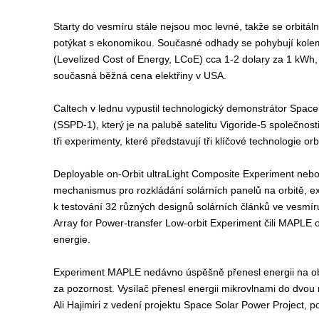
Starty do vesmíru stále nejsou moc levné, takže se orbitáln
potýkat s ekonomikou. Současné odhady se pohybují kolem
(Levelized Cost of Energy, LCoE) cca 1-2 dolary za 1 kWh, 
současná běžná cena elektřiny v USA.
Caltech v lednu vypustil technologický demonstrátor Spac
(SSPD-1), který je na palubě satelitu Vigoride-5 společno
tři experimenty, které představují tři klíčové technologie orb
Deployable on-Orbit ultraLight Composite Experiment nebo
mechanismus pro rozkládání solárních panelů na orbitě, e
k testování 32 různých designů solárních článků ve vesmíru
Array for Power-transfer Low-orbit Experiment čili MAPLE 
energie.
Experiment MAPLE nedávno úspěšně přenesl energii na oběžn
za pozornost. Vysílač přenesl energii mikrovlnami do dvou 
Ali Hajimiri z vedení projektu Space Solar Power Project, po