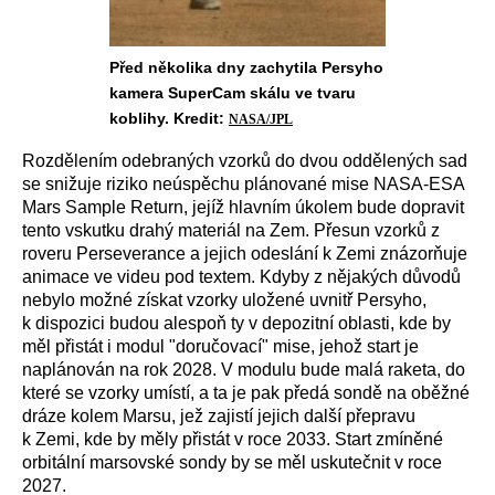
Před několika dny zachytila Persyho
kamera SuperCam skálu ve tvaru
koblihy. Kredit:
NASA/JPL
Rozdělením odebraných vzorků do dvou oddělených sad
se snižuje riziko neúspěchu
plánované mise NASA-ESA
Mars Sample Return, jejíž hlavním úkolem bude dopravit
tento vskutku drahý materiál na Zem. Přesun vzorků z
roveru Perseverance a jejich odeslání k Zemi znázorňuje
animace ve videu pod textem. Kdyby z nějakých důvodů
nebylo možné získat vzorky uložené uvnitř Persyho,
k dispozici budou alespoň ty v depozitní oblasti, kde by
měl přistát i modul "doručovací" mise, jehož start je
naplánován na rok 2028. V modulu bude malá raketa, do
které se vzorky umístí, a
ta
je pak předá sondě na oběžné
dráze kolem Marsu, jež zajistí jejich další přepravu
k Zemi, kd
e
by měly přistát v roce 2033. Start zmíněné
orbitální marsovské sondy by se měl uskutečnit v roce
2027.