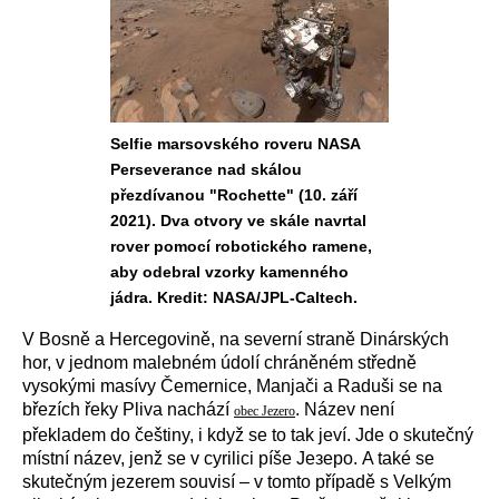
Selfie marsovského roveru NASA
Perseverance nad skálou
přezdívanou "Rochette" (10. září
2021). Dva otvory ve skále navrtal
rover pomocí robotického ramene,
aby odebral vzorky kamenného
jádra. Kredit: NASA/JPL-Caltech.
V Bosně a Hercegovině, na severní straně Dinárských
hor, v jednom malebném údolí chráněném středně
vysokými masív
y
Čemernice, Manjači a Raduši se na
březích řeky Pliva nachází
. Název není
obec Jezero
překladem do češtiny, i když se to tak jeví. Jde o skutečný
místní název, jenž se v cyrilici píše Језеро. A také se
skutečným jezerem souvisí – v tomto případě s Velkým