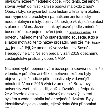
plivským jezerem nedaleko obce. Proč tento, žel jenom
slovní „výlet“ do míst, kam se podívá málokdo z nás?
Obec, i když se pyšní bohatou historií a krásným okolím,
není výjimečná proslulými památkami ani turisticky
neodolatelnými místy. Její zvláštností je však jistá spjatost
s planetou Mars. Jezero – tak byl právě podle zmíněné
bosenské obce pojmenován i jeden z
na
impaktních kráterů
povrchu našeho menšího planetárního souseda. Kdo a
s jakou motivací tento název prosadil, není zřejmé.
Stránky
jen uvádějí, že
americký velvyslanec v Bosně a
obce
Hercegovině Eric Nelson předal v září 2019 obecnému
zastupitelství příslušný dopis NASA.
Nicméně výběr pojmenování bezesporu souvisí i s tím, že
v tomto, v průměru asi 45kilometrovém kráteru byly
objeveny silné indicie přítomnosti vody v dávnější
minulosti. V roce
2015 vědci z americké Brownovy
univerzity zveřejnili studii, v níž zdůvodňují předpoklad,
že v Jezeře existoval starodávný marsovský jezerní
systém a voda naplnila kráter nejméně dvakrát. Byly
identifikovány dva kanály, jejichž dolní část připomíná