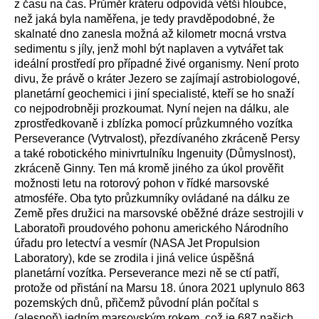
z času na čas. Průměr kráteru odpovídá větší hloubce,
než jaká byla naměřena, je tedy pravděpodobné, že
skaln
at
é dno zanesla možná až kilometr mocná vrstva
sedimentu s jíly, jenž mohl být naplaven a vytvářet tak
ideální prostředí pro případné živé organismy. Není proto
divu, že právě o kráter Jezero se zajímají astrobiologové,
planetární geochemici i jiní specialisté, kteří se ho snaží
co nejpodrobněji prozkoumat. Nyní nejen na dálku, ale
zprostředkovaně i zblízka pomocí
průzkumného vozítka
Perseverance (Vytrvalost), přezdívaného zkráceně Persy
a také robotického minivrtulníku Ingenuity
(Důmyslnost),
zkráceně Ginny.
Ten má k
romě jiného
z
a úkol prověřit
možnosti letu na rotorový pohon v řídké marsovské
atmosféře. Oba tyto průzkumníky ovládané na dálku ze
Země přes družici na marsovské oběžné dráze sestrojili
v
Laboratoři proudového pohonu
amerického
Národního
úřadu pro letectví a vesmír
(NASA Jet Propulsion
Laboratory), kde se zrodila i jiná velice úspěšná
planetární vozítka.
Perseverance
mezi ně se ctí patří,
protože od přistání na Marsu
18. února 2021 uplynulo 863
pozemských dnů, přičemž původní plán počítal s
(alespoň) jedním marsovským rokem, což je 687 našich