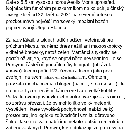
Gale s 5,5 km vysokou horou
Aeolis Mons
uprostřed.
Nejmladším funkčním průzkumníkem na kolech je čínský
, který od 22. května 2021 na severní polokouli
Ču-žung
prozkoumává největší marsovský impaktní bazén
pojmenovaný Utopia Planitia.
Záhady lákají, a tak ochladlé nadšení veřejnosti pro
průzkum Marsu, na němž dnes nežijí ani makroskopicky
viditelné breberky, natož zelení Marťánci s tykadly, se
podaří oživit jen, když se objeví něco nevšedního. To se
Persymu částečně podařilo díky fotografii (obrázek
vpravo), kterou pořídil 22. června a kterou jako první
zveřejnil na svém
. Obratem ji
twitterovém účtu Institut SETI
převzala mnohá média i blogeři (např.
,
,
a další…). Je
1
2
3
na ní zachycen zvláštní kámen ve tvaru velké koblihy.
Ve twitterovém příspěvku jeho autor uvažuje – a s ním i ti,
co zprávu převzali, že by mohlo jít o velký meteorit.
Vysvětlení, které vyvolává pochybnosti, nabízí velký
prostor pro jiné logické zdůvodnění vzniku děravého
šutru. Jako motivaci nabízíme několik dalších recentních
záběrů zaslaných Persym, které dokazují, že procesy na