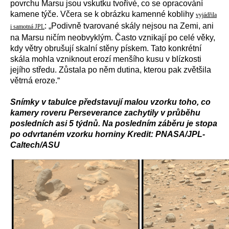
povrchu Marsu jsou vskutku tvořivé, co se opracování
kamene týče. Včera se k obrázku kamenné koblihy
vyjádřila
: „Podivně tvarované skály nejsou na Zemi, ani
i samotná JPL
na Marsu ničím neobvyklým. Často vznikají po celé věky,
kdy větry obrušují skalní stěny pískem. Tato konkrétní
skála mohla vzniknout erozí menšího kusu v blízkosti
jejího středu. Zůstala po něm dutina, kterou
pak
zvětšil
a
v
ětrná eroze
.“
Snímky v tabulce představují malou vzorku toho, co
kamery roveru Perseverance zachytily v průběhu
posledních asi 5 týdnů. Na posledním záběru je stopa
po odvrtaném vzorku horniny Kredit: PNASA/JPL-
Caltech/ASU