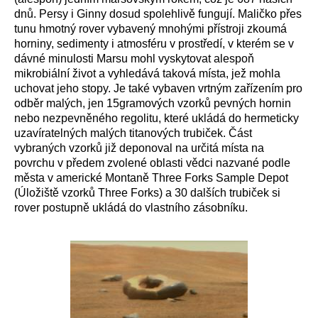
dnů. Persy i Ginny dosud spolehlivě fungují. Maličko přes
tunu hmotný rover vybavený mnohými přístroji zkoumá
horniny, sedimenty i atmosféru v prostředí, v kterém se v
dávné minulosti Marsu mohl vyskytovat alespoň
mikrobiální život a vyhledává taková místa, jež mohla
uchovat jeho stopy. Je také vybaven vrtným zařízením pro
odběr malých, jen 15gramových vzorků pevných hornin
nebo nezpevněného regolitu, které ukládá do hermeticky
uzavíratelných malých titanových trubiček. Část
vybraných vzorků již deponoval na určitá místa na
povrchu v předem zvolené oblasti vědci nazvané podle
města v americké Montaně
Three Forks Sample Depot
(Úložiště vzorků Three Forks) a 30 dalších trubiček si
rover postupně ukládá do vlastního zásobníku.