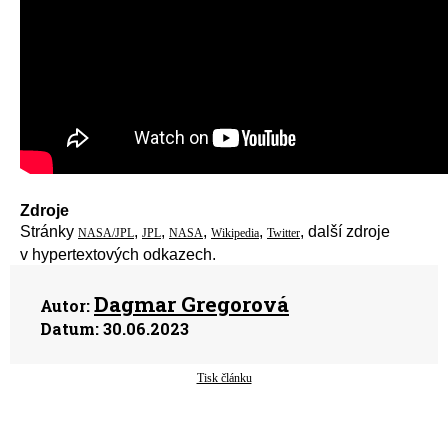
Zdroje
Stránky
,
,
,
,
, další zdroje
NASA/JPL
JPL
NASA
Wikipedia
Twitter
v hypertextových odkazech.
Dagmar Gregorová
Autor:
Datum:
30.06.2023
Tisk článku