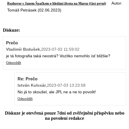
Autor:
Rozhovor s Janem Špačkem o hledání života na Marsu (část první)
Tomáš Petrásek (02.06.2023)
Diskuze:
Prečo
Vladimír Bzdušek
,
2023-07-02 11:59:02
je tá fotografia taká neostrá? Vozítko nemohlo ísť bližšie?
Odpovědět
Re: Prečo
István Kulcsár
,
2023-07-03 13:23:58
No já to skoušel, ale JPL ne a ne to povolit!
Odpovědět
Diskuze je otevřená pouze 7dní od zvěřejnění příspěvku nebo
na povolení redakce