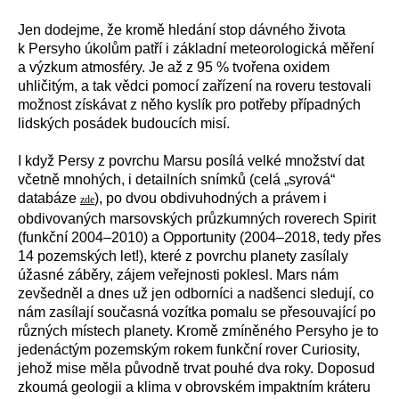
Jen dodejme, že kromě hledání sto
p
dávného života
k Persyho úkolům patří i základní meteorologická měření
a výzkum atmosféry. Je až z 95 % tvořena oxidem
uhličitým, a tak vědci pomocí zařízení na roveru testovali
možnost získávat z něho kyslík pro potřeby případných
lidských posádek budoucích misí.
I když Persy z povrchu Marsu posílá velké množství dat
včetně mnohých, i detailních snímků (celá „syrová“
databáze
), po dvou obdivuhodných a právem i
zde
obdivovaných marsovských průzkumných roverech Spirit
(funkční 2004–2010) a Opportunity (2004–2018, tedy přes
14 pozemských let!), které z povrchu planety zasílaly
úžasné záběry, zájem veřejnosti poklesl. Mars nám
zevšedněl a dnes už jen odborníci a nadšenci sledují, co
nám zasílají současná vozítka pomalu se přesouvající po
různých místech planety. Kromě zmíněného Persyho je to
jedenáctým pozemským rokem funkční rover Curiosity,
jehož mise měla původně trvat pouhé dva roky. Doposud
zkoumá geologii a klima v obrovském impaktním kráteru