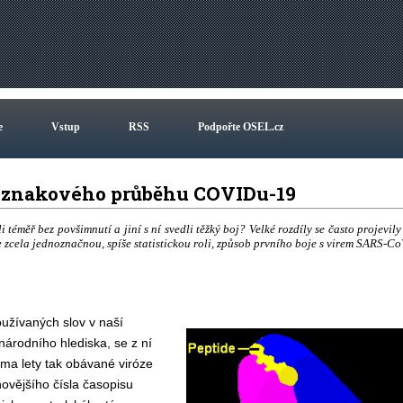
e
Vstup
RSS
Podpořte OSEL.cz
příznakového průběhu COVIDu-19
éměř bez povšimnutí a jiní s ní svedli těžký boj? Velké rozdíly se často projevily
e zcela jednoznačnou, spíše statistickou roli, způsob prvního boje s virem SARS-Co
oužívaných slov v naší
národního hlediska, se z ní
věma lety tak obávané viróze
ovějšího čísla časopisu