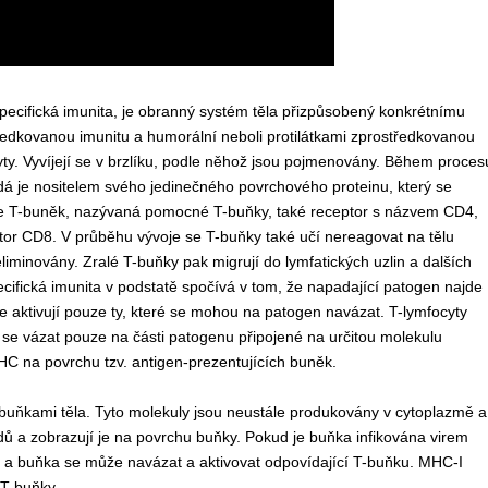
pecifická imunita, je obranný systém těla přizpůsobený konkrétnímu
edkovanou imunitu a humorální neboli protilátkami zprostředkovanou
yty. Vyvíjejí se v brzlíku, podle něhož jsou pojmenovány. Během proces
aždá je nositelem svého jedinečného povrchového proteinu, který se
e T-buněk, nazývaná pomocné T-buňky, také receptor s názvem CD4,
or CD8. V průběhu vývoje se T-buňky také učí nereagovat na tělu
 eliminovány. Zralé T-buňky pak migrují do lymfatických uzlin a dalších
cifická imunita v podstatě spočívá v tom, že napadající patogen najde
e aktivují pouze ty, které se mohou na patogen navázat. T-lymfocyty
e vázat pouze na části patogenu připojené na určitou molekulu
HC na povrchu tzv. antigen-prezentujících buněk.
 buňkami těla. Tyto molekuly jsou neustále produkovány v cytoplazmě a
 a zobrazují je na povrchu buňky. Pokud je buňka infikována virem
n a buňka se může navázat a aktivovat odpovídající T-buňku. MHC-I
 T-buňky.