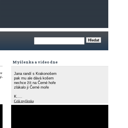
Myšlenka a video dne
 u
Jana randí s Krakonošem
V-
pak mu ale dává košem
nechce žít na Černé hoře
zlákalo ji Černé moře
K.....
Celá myšlenka