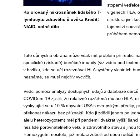
stopami vetřelce
Kolorovaný mikrosnímek lidského T-
v genech HLA, od
lymfocytu zdravého člověka Kredit:
struktura jimi k
NIAID, volné dílo
tajemství souvisl
průběhem nemoci
Tato důmyslná obrana může však mít problém při reakci na
specifické (získané) buněčné imunity (viz video pod textem) 
v brzlíku, kde se učí rozeznávat HLA systémy vlastních bu
neznámé, se musí nejdřív vycvičit.
Vědci pomocí analýzy dostupných údajů z databáze dárců kos
COVIDem-19 zjistili, že relativně rozšířená mutace HLA, 
vyskytující se u 10 % obyvatel USA s evropskými předky, 
překonat nákazu bez příznaků. Kdo ji zdědil jenom po jedn
alelu heterozygotem) měl při pandemii dvakrát vyšší šan
než lidé porovnatelného věku a zdravotního stavu s jinou
Homozygotní nositelé, jež mutaci zdědili od obou rodičů, mě