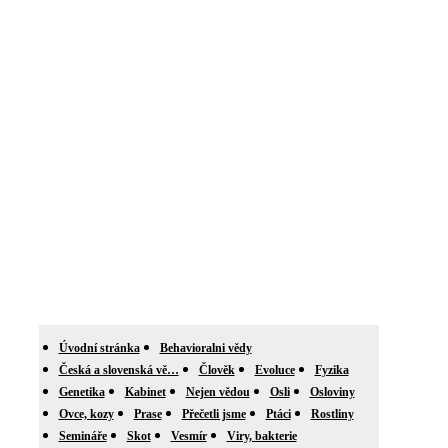
Úvodní stránka
Behavioralni vědy
Česká a slovenská vě…
Člověk
Evoluce
Fyzika
Genetika
Kabinet
Nejen vědou
Osli
Osloviny
Ovce, kozy
Prase
Přečetli jsme
Ptáci
Rostliny
Semináře
Skot
Vesmír
Viry, bakterie