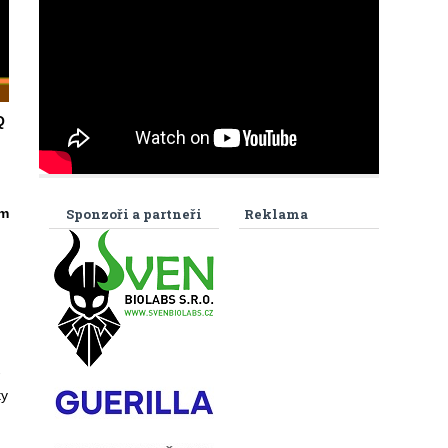
Q
em
Sponzoři a partneři
Reklama
-
ty