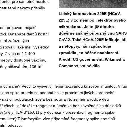
Tento, pro samotné nositele
– netušené nákazy přispěly
Lidský koronavirus 229E (HCoV-
229E) v zorném poli elektronového
mikroskopu. Je to již dlouho
není projevem nějaké
důvěrně známý příbuzný viru SARS
ozici. Databáze dárců kostní
CoV-2. Také HCoV-229E infikuje lidi
 do ní zařazených
a netopýry, nám způsobuje
jišťovali, jaké měli výsledky
zpravidla jen běžné nachlazení.
ty. Z více než 1 400
Kredit: US government, Wikimedia
ě nebyly dostupné vakcíny,
Commons, volné dílo
něny očkováním, 136 lidí
 ochraně? Vědci to vysvětlují lepší takzvanou křížovou imunitou. Virus
ho spike protein se podobá spike proteinům jiných koronavirů
v našich populacích zcela běžné, znají to zejména rodiče dětí
ěř všech lidí dokáže reagovat a útočníka bez závažnějších důsledků
A (alely HLA-B*15:01) prý dochází k prezentaci fragmentu spike-
, který T-lymfocytům více připomíná fragmenty spike proteinů
nitní odezvu.