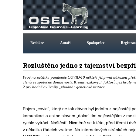
Redakce
Autoři
Spolupráce
Registrac
Rozluštěno jedno z tajemství bez
Proč na začátku pandemie COVID-19 někteří již první nákazou přešli t
členů ve společné domácnosti. Kromě rizikových faktorů, jež hrály n
2 prý hodně ovlivnily „vhodné“ genetické mutace.
Pojem „covid“, který ne tak dávno byl jedním z nejčastěji p
komunikaci a asi se slovem „dolar“ tím nejčastějším z mezi
rychle vytrácí. Naštěstí. Nicméně se k této, před třemi i d
v několika řádcích vraťme. Na internetových stránkách nejn