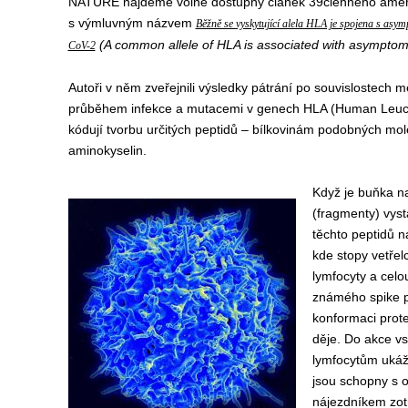
NATURE najdeme volně dostupný článek 39členného ameri
s výmluvným názvem
Běžně se vyskytující alela HLA je spojena s as
(A common allele of HLA is associated with asymptom
CoV-2
Autoři v něm zveřejnili výsledky pátrání po souvislostech
průběhem infekce a mutacemi v genech HLA (Human Leucoc
kódují tvorbu určitých peptidů – bílkovinám podobných mol
aminokyselin.
Když je buňka n
(fragmenty) vys
těchto peptidů 
kde stopy vetřelc
lymfocyty a celo
známého spike p
konformaci prot
děje. Do akce vs
lymfocytům ukážo
jsou schopny s 
nájezdníkem zot