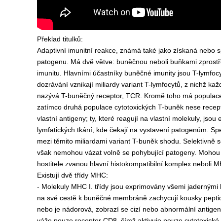
Překlad titulků:
Adaptivní imunitní reakce, známá také jako získaná nebo s
patogenu. Má dvě větve: buněčnou neboli buňkami zprostř
imunitu. Hlavními účastníky buněčné imunity jsou T-lymfoc
dozrávání vznikají miliardy variant T-lymfocytů, z nichž k
nazývá T-buněčný receptor, TCR. Kromě toho má populac
zatímco druhá populace cytotoxických T-buněk nese recept
vlastní antigeny; ty, které reagují na vlastní molekuly, jsou
lymfatických tkání, kde čekají na vystavení patogenům. Spe
mezi těmito miliardami variant T-buněk shodu. Selektivně s
však nemohou vázat volně se pohybující patogeny. Mohou s
hostitele zvanou hlavní histokompatibilní komplex neboli M
Existují dvě třídy MHC:
- Molekuly MHC I. třídy jsou exprimovány všemi jadernými
na své cestě k buněčné membráně zachycují kousky peptidů
nebo je nádorová, zobrazí se cizí nebo abnormální antige
váže pouze receptor CD8, čímž aktivuje pouze cytotoxické