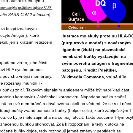
cko-australského týmu
ymptomatickým průběhem infekce SARS-
atic SARS-CoV-2 infection).
 mezi bezpříznakovým
yte Antigen), které
Ilustrace molekuly proteinu HLA-D
ekul, jen s kratším řetězcem
(purpurová a modrá) s navázaným
ligandem (žlutá) na plazmatické
membráně buňky vystavující na
apadena virem, jeho části
svém povrchu antigen s fragment
taví HLA systém pomocí
patogenu. Kredit: Pdeitiker,
na povrchu vnější membrány,
Wikimedia Commons, volné dílo
e rozeznají imunitní T-
u buňku zničí. Takovým signálním antigenem může být například část
roteinu koronaviru. Jakéhokoli koronaviru. Napadena buňka změní
einů na své membráně a dává svému okolí na vědomí, že se s ní něco
tupují buňky zvané pomocné buňky (helper cells), které zabíječským T
u, co by je mělo zajímat a na co mají útočit. Takto poučené T-lymfocy
označenou buňkou skoncovat. Zda k rozpoznání, a tedy k útoku na
ročené buňky dojde, tedy rozhodují jemné změny v peptidech se