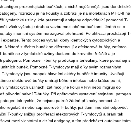
ch antigen prezentujících buňkách, z nichž nejúčinnější jsou dendritické
í patogeny, rozřežou je na kousky a zobrazí je na molekulách MHC-II na
žší lymfatické uzliny, kde prezentují antigeny odpovídající pomocné T-
-buněk však vyžaduje druhou vazbu mezi oběma buňkami. Jedná se o
u, aby imunitní systém nereagoval přehnaně. Po aktivaci procházejí T-
expanze. Tento proces vytváří klony identických cytotoxických a
. Některé z těchto buněk se diferencují v efektorové buňky, zatímco
-buněk se z lymfatické uzliny dostane do krevního řečiště a je
ti patogenu. Pomocné T-buňky produkují interleukiny, které pomáhají s
 imunitních buněk. Pomocné T-lymfocyty mají díky svým rozmanitým
 T-lymfocyty jsou naopak hlavními aktéry buněčné imunity. Uvolňují
Zatímco efektorové buňky umírají během infekce nebo krátce po ní,
 lymfatických uzlinách, zatímco jiné kolují v krvi nebo migrují do
 než původní naivní T-buňky. Při opětovném vystavení stejnému patoge
patogen tak rychle, že nejsou patrné žádné příznaky nemoci. Je
ako regulační nebo supresorové T- buňky, jež tlumí imunitní odpověď,
ní T-buňky snižují proliferaci efektorových T-lymfocytů a brání tak
išovat mezi vlastními a cizími antigeny, a tím předcházet autoimunitním