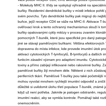
- Molekuly MHC II. třídy se vyskytují výhradně na speciální
buňky. Rezidentní dendritické buňky v místě infekce pohlt
svém povrchu. Tyto dendritické buňky pak migrují do nejbli
buňce, jejíž receptor CD4 se váže na MHC-II. Aktivace T
ověřovací krok a tento ochranný mechanismus slouží k tom
buňky opakovanými cykly mitózy v procesu zvaném klonální 
pomocných T-buněk, které jsou specifické pro daný patogen
jiné se stávají paměťovými buňkami. Většina efektorových T
dopravena do místa infekce, kde provede imunitní útok pro
aktivací cytotoxických T-lymfocytů, B-lymfocytů a dalších
funkcím zásadní význam pro adaptivní imunitu. Cytotoxické
toxiny a přímo zabíjejí infikované nebo rakovinné buňky. 
paměťové buňky žijí mnohem déle. Některé z nich zůstávají v
periferních tkání. Paměťové T-buňky jsou také početnější
mohou vyvolat mnohem rychlejší imunitní odpověď a zničit 
důležité si uvědomit úlohu třetí populace T-buněk, známé j
když už není potřeba. Jakmile je patogen odstraněn, regulač
imunitní reakci, aby se vymkla kontrole. Pomáhají také rozl
onemocněním.