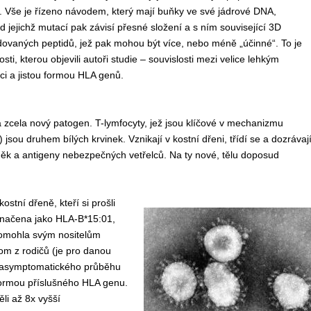
. Vše je řízeno návodem, který mají buňky ve své jádrové DNA,
 jejichž mutací pak závisí přesné složení a s ním související 3D
ódovaných peptidů, jež pak mohou být více, nebo méně „účinné“. To je
osti, kterou objevili autoři studie – souvislosti mezi velice lehkým
 a jistou formou HLA genů.
 zcela nový patogen. T-lymfocyty, jež jsou klíčové v mechanizmu
jsou druhem bílých krvinek. Vznikají v kostní dřeni, třídí se a dozrávaj
něk a antigeny nebezpečných vetřelců. Na ty nové, tělu doposud
tní dřeně, kteří si prošli
označena jako HLA-B*15:01,
pomohla svým nositelům
om z rodičů (je pro danou
ci asymptomatického průběhu
 formou příslušného HLA genu.
li až 8x vyšší