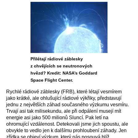
Přilétají rádiové záblesky
z chvějících se neutronových
hvězd? Kredit: NASA’s Goddard
Space Flight Center.
Rychlé rádiové záblesky (FRB), které létají vesmírem
jako krátké, ale ohlušující rádiové výkřiky, představují
jednu z největších záhad současného výzkumu vesmíru.
Trvají asi tak milisekundu, ale při odpálení musejí mít
energie asi jako 500 milionů Sluncí. Pak letí na
ohromující vzdálenost. Detekovali jsme jich spoustu, ale
obvykle to vedlo jen k dalšímu prohloubení záhady. Jen
zřídka se objeví výzkum, který nás posouvá blíž