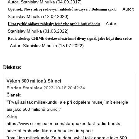
Autor: Stanislav Mihulka (04.09.2017)
Autor:
Opět šok: Nový zdroj rádiových záblesků se ozývá v 16denním cyklu
Stanislav Mihulka (12.02.2020)
Autor:
Ultra rychlé rádiové záblesky ještě více prohlubují záhadu
Stanislav Mihulka (01.03.2022)
Radioteleskop CHIME detekoval extrémně divný signál, jako když tluče srdce
Autor: Stanislav Mihulka (15.07.2022)
Diskuze:
Výkon 500 milionů Sluncí
Florian Stanislav
,
2023-10-16 20:42:34
Článek:
"Trvají asi tak milisekundu, ale při odpálení musejí mít energie
asi jako 500 milionů Sluncí."
Zdroj
https://www.sciencealert.com/starquakes-fast-radio-bursts-
have-aftershocks-like-earthquakes-in-space
"trvají jen milisekundy. Za tu dobu vybijí tolik energie jako 500