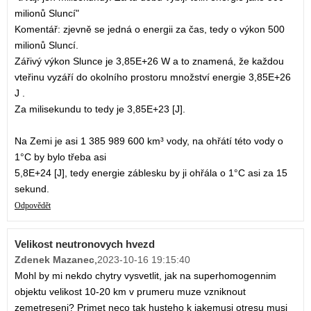
milionů Sluncí"
Komentář: zjevně se jedná o energii za čas, tedy o výkon 500
milionů Sluncí.
Zářivý výkon Slunce je 3,85E+26 W a to znamená, že každou
vteřinu vyzáří do okolního prostoru množství energie 3,85E+26
J .
Za milisekundu to tedy je 3,85E+23 [J].
Na Zemi je asi 1 385 989 600 km³ vody, na ohřátí této vody o
1°C by bylo třeba asi
5,8E+24 [J], tedy energie záblesku by ji ohřála o 1°C asi za 15
sekund.
Odpovědět
Velikost neutronovych hvezd
Zdenek Mazanec
,
2023-10-16 19:15:40
Mohl by mi nekdo chytry vysvetlit, jak na superhomogennim
objektu velikost 10-20 km v prumeru muze vzniknout
zemetreseni? Primet neco tak husteho k jakemusi otresu musi