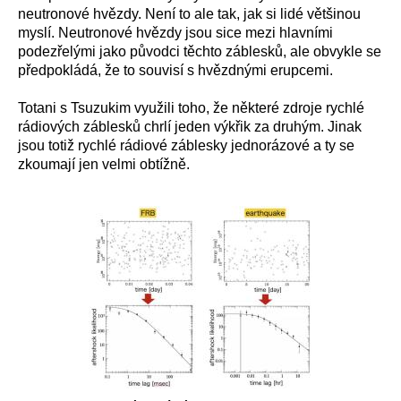
neutronové hvězdy. Není to ale tak, jak si lidé většinou
myslí. Neutronové hvězdy jsou sice mezi hlavními
podezřelými jako původci těchto záblesků, ale obvykle se
předpokládá, že to souvisí s hvězdnými erupcemi.
Totani s Tsuzukim využili toho, že některé zdroje rychlé
rádiových záblesků chrlí jeden výkřik za druhým. Jinak
jsou totiž rychlé rádiové záblesky jednorázové a ty se
zkoumají jen velmi obtížně.