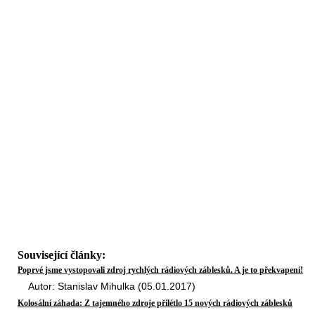
Související články:
Poprvé jsme vystopovali zdroj rychlých rádiových záblesků. A je to překvapení!
Autor: Stanislav Mihulka (05.01.2017)
Kolosální záhada: Z tajemného zdroje přilétlo 15 nových rádiových záblesků