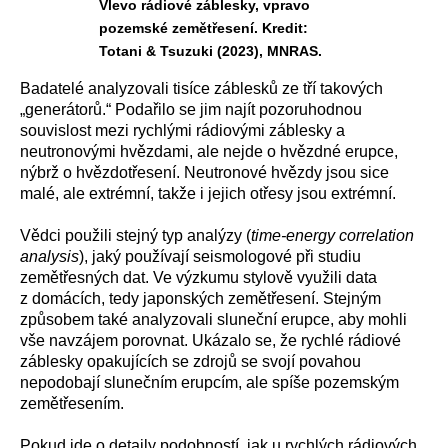
Vlevo rádiové záblesky, vpravo
pozemské zemětřesení. Kredit:
Totani & Tsuzuki (2023), MNRAS.
Badatelé analyzovali tisíce záblesků ze tří takových
„generátorů.“ Podařilo se jim najít pozoruhodnou
souvislost mezi rychlými rádiovými záblesky a
neutronovými hvězdami, ale nejde o hvězdné erupce,
nýbrž o hvězdotřesení. Neutronové hvězdy jsou sice
malé, ale extrémní, takže i jejich otřesy jsou extrémní.
Vědci použili stejný typ analýzy (
time-energy correlation
analysis
), jaký používají seismologové při studiu
zemětřesných dat. Ve výzkumu stylově využili data
z domácích, tedy japonských zemětřesení. Stejným
způsobem také analyzovali sluneční erupce, aby mohli
vše navzájem porovnat. Ukázalo se, že rychlé rádiové
záblesky opakujících se zdrojů se svojí povahou
nepodobají slunečním erupcím, ale spíše pozemským
zemětřesením.
Pokud jde o detaily podobností, jak u rychlých rádiových