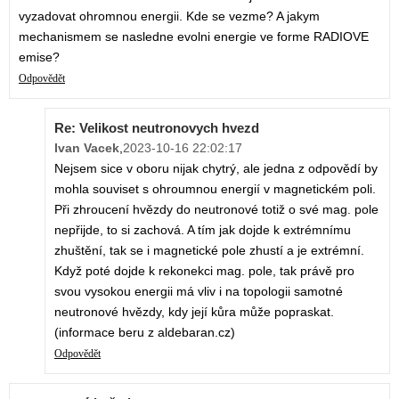
vyzadovat ohromnou energii. Kde se vezme? A jakym
mechanismem se nasledne evolni energie ve forme RADIOVE
emise?
Odpovědět
Re: Velikost neutronovych hvezd
Ivan Vacek
,
2023-10-16 22:02:17
Nejsem sice v oboru nijak chytrý, ale jedna z odpovědí by
mohla souviset s ohroumnou energií v magnetickém poli.
Při zhroucení hvězdy do neutronové totiž o své mag. pole
nepřijde, to si zachová. A tím jak dojde k extrémnímu
zhuštění, tak se i magnetické pole zhustí a je extrémní.
Když poté dojde k rekonekci mag. pole, tak právě pro
svou vysokou energii má vliv i na topologii samotné
neutronové hvězdy, kdy její kůra může popraskat.
(informace beru z aldebaran.cz)
Odpovědět