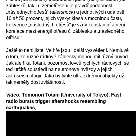
záblesků, tak i u zemětřesení je pravděpodobnost
„následných otřesů“ (
aftershock
) u jednotlivých událostí
10 až 50 procent, jejich výskyt klesá s mocninou času,
frekvence „následných otřesů“ je vždy konstantní a není
korelace mezi energií otřesu či záblesku a „následného
otřesu.“
Ještě to není jisté. Ve hře jsou i další vysvětlení. Nemluvě
o tom, že různé rádiové záblesky mohou mít různý původ.
Jak ale říká Totani, pozornost lovců rychlých rádiových se
teď určitě soustředí na neutronové hvězdy a jejich
astroseismologii. Jako by tyhle ultraextrémní objekty už
tak neměly dost zvláštností.
Video:
Tomonori Totani (University of Tokyo): Fast
radio bursts trigger aftershocks resembling
earthquakes,