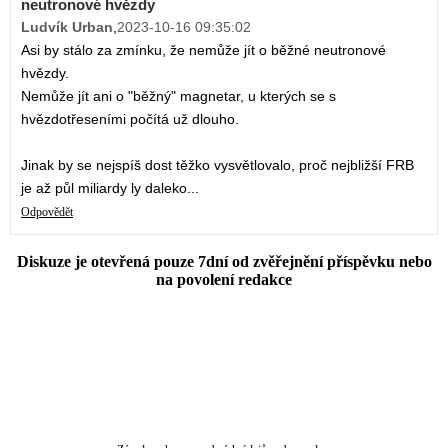
neutronové hvězdy
Ludvík Urban
,
2023-10-16 09:35:02
Asi by stálo za zmínku, že nemůže jít o běžné neutronové
hvězdy.
Nemůže jít ani o "běžný" magnetar, u kterých se s
hvězdotřeseními počítá už dlouho.
Jinak by se nejspíš dost těžko vysvětlovalo, proč nejbližší FRB
je až půl miliardy ly daleko...
Odpovědět
Diskuze je otevřená pouze 7dní od zvěřejnění příspěvku nebo
na povolení redakce