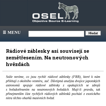
MENU
III
Rádiové záblesky asi souvisejí se
zemětřesením. Na neutronových
hvězdách
Stále nevíme, co jsou rychlé rádiové záblesky (FRB), které k nám
přilétají z okolního vesmíru, zač. Důvtipná analýza dvojice japonských
astronomů spojuje rádiové záblesky z opakujících se zdrojů
s hvězdotřesením na neutronových hvězdách. Mají-li pravdu, tak
přinejmenším část rychlých rádiových záblesků pochází z exotického
nitra těchto oharků masivních hvězd.