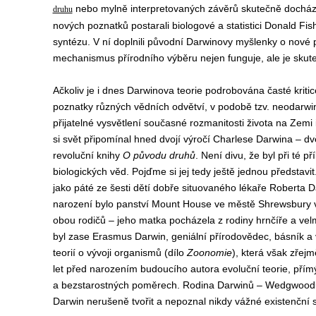
nebo mylně interpretovaných závěrů skutečně docházel
druhu
nových poznatků postarali biologové a statistici Donald Fishe
syntézu. V ní doplnili původní Darwinovy myšlenky o nové po
mechanismus přírodního výběru nejen funguje, ale je skute
Ačkoliv je i dnes Darwinova teorie podrobována časté krit
poznatky různých vědních odvětví, v podobě tzv. neodarwini
přijatelné vysvětlení současné rozmanitosti života na Zem
si svět připomínal hned dvojí výročí Charlese Darwina – dv
revoluční knihy
O původu druhů
. Není divu, že byl při té p
biologických věd. Pojďme si jej tedy ještě jednou představ
jako páté ze šesti dětí dobře situovaného lékaře Rober
narození bylo panství Mount House ve městě Shrewsbury 
obou rodičů – jeho matka pocházela z rodiny hrnčíře a v
byl zase Erasmus Darwin, geniální přírodovědec, básník a v
teorií o vývoji organismů (dílo
Zoonomie
), která však zře
let před narozením budoucího autora evoluční teorie, přímý
a bezstarostných poměrech. Rodina Darwinů – Wedgwoodů 
Darwin nerušeně tvořit a nepoznal nikdy vážné existenční 