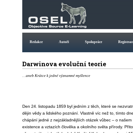
Redakce
Autoři
Spolupráce
Registrac
Darwinova evoluční teorie
…aneb Krátce k jedné významné myšlence
Den 24. listopadu 1859 byl jedním z těch, které se nezvra
dějin vědy a lidského poznání. Vlastně víc než to, tímto dn
chápání jedné z nejzákladnějších otázek vůbec – o našem 
existence a vztazích člověka a okolního světa přírody. Přit