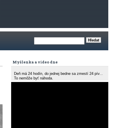
Myšlenka a video dne
Deň má 24 hodín, do jednej bedne sa zmestí 24 pív...
To nemôže byť náhoda.