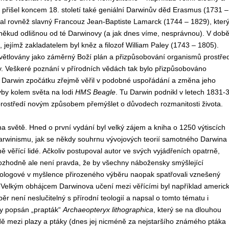
přišel koncem 18. století také geniální Darwinův děd Erasmus (1731 –
l rovněž slavný Francouz Jean-Baptiste Lamarck (1744 – 1829), kter
, poněkud odlišnou od té Darwinovy (a jak dnes víme, nesprávnou). V dob
, jejímž zakladatelem byl kněz a filozof William Paley (1743 – 1805).
světlovány jako záměrný Boží plán a přizpůsobování organismů prostřed
ny. Veškeré poznání v přírodních vědách tak bylo přizpůsobováno
é Darwin zpočátku zřejmě věřil v podobné uspořádání a změna jeho
vby kolem světa na lodi
HMS Beagle
. Tu Darwin podnikl v letech 1831-
rostředí novým způsobem přemýšlet o důvodech rozmanitosti života.
 na světě. Hned o první vydání byl velký zájem a kniha o 1250 výtiscích
arwinismu, jak se někdy souhrnu vývojových teorií samotného Darwina
ně věřící lidé. Ačkoliv postupoval autor ve svých vyjádřeních opatrně,
 Rozhodně ale není pravda, že by všechny nábožensky smýšlející
eologové v myšlence přirozeného výběru naopak spatřovali vznešený
 Velkým obhájcem Darwinova učení mezi věřícími byl například americ
běr není neslučitelný s přírodní teologií a napsal o tomto tématu i
ky popsán „prapták“
Archaeopteryx lithographica
, který se na dlouhou
ě mezi plazy a ptáky (dnes jej nicméně za nejstaršího známého ptáka