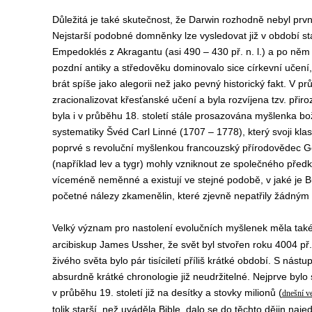
Důležitá je také skutečnost, že Darwin rozhodně nebyl prv
Nejstarší podobné domněnky lze vysledovat již v období star
Empedoklés z Akragantu (asi 490 – 430 př. n. l.) a po něm i 
pozdní antiky a středověku dominovalo sice církevní učení, 
brát spíše jako alegorii než jako pevný historický fakt. V p
zracionalizovat křesťanské učení a byla rozvíjena tzv. přir
byla i v průběhu 18. století stále prosazována myšlenka bo
systematiky Švéd Carl Linné (1707 – 1778), který svoji klas
poprvé s revoluční myšlenkou francouzský přírodovědec Geo
(například lev a tygr) mohly vzniknout ze společného předka
víceméně neměnné a existují ve stejné podobě, v jaké je Bů
početné nálezy zkamenělin, které zjevně nepatřily žádným 
Velký význam pro nastolení evolučních myšlenek měla tak
arcibiskup James Ussher, že svět byl stvořen roku 4004 př
živého světa bylo pár tisíciletí příliš krátké období. S ná
absurdně krátké chronologie již neudržitelné. Nejprve bylo s
v průběhu 19. století již na desítky a stovky milionů (
dnešní ve
tolik starší, než uváděla Bible, dalo se do těchto dějin naje