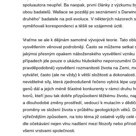
spoluautora neupřel. Ba naopak, první články z výzkumu 
obou badatelů. Wallace se později po seznámení s Darwino
druhého“ badatele na poli evoluce. V některých názorech se
vyměňovali korespondenci a těšili se vzájemné úctě.
Vraťme se ale k dějinám samotné vývojové teorie. Tato oblas
vysvětlením věnovat podrobněji. Často se můžeme setkat 
jakýmsi přesným opakem náboženského vysvětlení vzniku ži
případech jde pouze o ukázku hlubokého neporozumění Dar
pravděpodobné) vysvětlení rozmanitosti života na Zemi, m
vytvářet, často (ale ne vždy) k větší složitosti a dokonalost
neviditelné síly, která zjednodušeně řečeno vybírá lépe uzp
genů dál a jejich méně šťastné konkurenty v rámci druhu hu
tvorů, kteří jsou tak dobře přizpůsobeni těžkému životu, 
a dlouhodobé změny prostředí, vedoucí k mutacím v dědičné
proměny ve složení života v průběhu geologických věků. 
výřečnějším způsobem, na toto téma již ostatně vyšly celé 
dle očekávání nejen vlnu nadšení mezi filozofy nebo příro
všemi vrstvami společnosti.