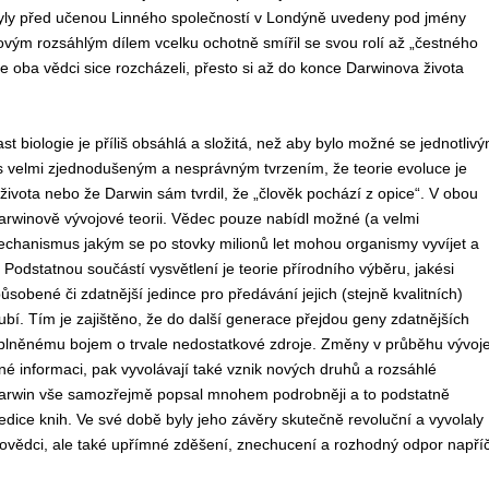
byly před učenou Linného společností v Londýně uvedeny pod jmény
vým rozsáhlým dílem vcelku ochotně smířil se svou rolí až „čestného
 oba vědci sice rozcházeli, přesto si až do konce Darwinova života
t biologie je příliš obsáhlá a složitá, než aby bylo možné se jednotliv
s velmi zjednodušeným a nesprávným tvrzením, že teorie evoluce je
vota nebo že Darwin sám tvrdil, že „člověk pochází z opice“. V obou
winově vývojové teorii. Vědec pouze nabídl možné (a velmi
echanismus jakým se po stovky milionů let mohou organismy vyvíjet a
i. Podstatnou součástí vysvětlení je teorie přírodního výběru, jakési
ůsobené či zdatnější jedince pro předávání jejich (stejně kvalitních)
bí. Tím je zajištěno, že do další generace přejdou geny zdatnějších
naplněnému bojem o trvale nedostatkové zdroje. Změny v průběhu vývoj
 informaci, pak vyvolávají také vznik nových druhů a rozsáhlé
Darwin vše samozřejmě popsal mnohem podrobněji a to podstatně
edice knih. Ve své době byly jeho závěry skutečně revoluční a vyvolaly
dovědci, ale také upřímné zděšení, znechucení a rozhodný odpor napří