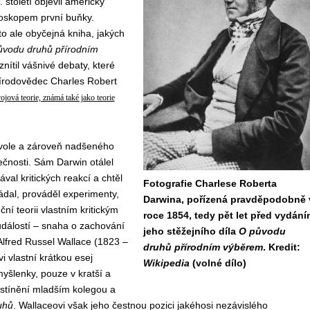
století objevil americký
roskopem první buňky.
o ale obyčejná kniha, jakých
ůvodu druhů přírodním
nítil vášnivé debaty, které
přírodovědec Charles Robert
ojová teorie, známá také jako teorie
evole a zároveň nadšeného
ečnosti. Sám Darwin otálel
al kritických reakcí a chtěl
Fotografie Charlese Roberta
ádal, prováděl experimenty,
Darwina, pořízená pravděpodobně 
ní teorii vlastním kritickým
roce 1854, tedy pět let před vydání
 událostí – snaha o zachování
jeho stěžejního díla
O původu
 Alfred Russel Wallace (1823 –
druhů přírodním výběrem
. Kredit:
i vlastní krátkou esej
Wikipedia
(volné dílo)
myšlenky, pouze v kratší a
stínění mladším kolegou a
uhů
. Wallaceovi však jeho čestnou pozici jakéhosi nezávislého