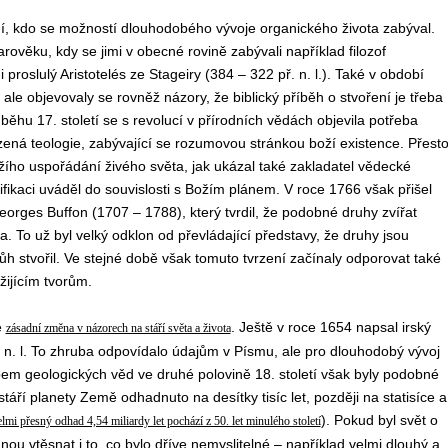
ní, kdo se možností dlouhodobého vývoje organického života zabýval.
ověku, kdy se jimi v obecné rovině zabývali například filozof
proslulý Aristotelés ze Stageiry (384 – 322 př. n. l.). Také v období
ale objevovaly se rovněž názory, že biblický příběh o stvoření je třeba
růběhu 17. století se s revolucí v přírodních vědách objevila potřeba
ozená teologie, zabývající se rozumovou stránkou boží existence. Přest
žího uspořádání živého světa, jak ukázal také zakladatel vědecké
ifikaci uváděl do souvislosti s Božím plánem. V roce 1766 však přišel
rges Buffon (1707 – 1788), který tvrdil, že podobné druhy zvířat
. To už byl velký odklon od převládající představy, že druhy jsou
h stvořil. Ve stejné době však tomuto tvrzení začínaly odporovat také
žijícím tvorům.
é
. Ještě v roce 1654 napsal irský
zásadní změna v názorech na stáří světa a života
. n. l. To zhruba odpovídalo údajům v Písmu, ale pro dlouhodobý vývoj
stupem geologických věd ve druhé polovině 18. století však byly podobné
táří planety Země odhadnuto na desítky tisíc let, později na statisíce a
). Pokud byl svět o
lmi přesný odhad 4,54 miliardy let pochází z 50. let minulého století
dnou vtěsnat i to, co bylo dříve nemyslitelné – například velmi dlouhý a