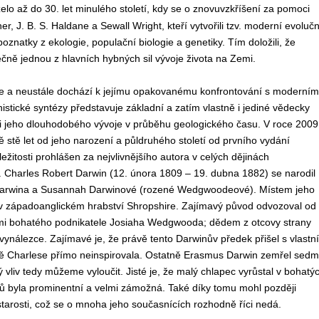
o až do 30. let minulého století, kdy se o znovuvzkříšení za pomoci
r, J. B. S. Haldane a Sewall Wright, kteří vytvořili tzv. moderní evolučn
znatky z ekologie, populační biologie a genetiky. Tím doložili, že
čně jednou z hlavních hybných sil vývoje života na Zemi.
ice a neustále dochází k jejímu opakovanému konfrontování s moderním
stické syntézy představuje základní a zatím vlastně i jediné vědecky
i i jeho dlouhodobého vývoje v průběhu geologického času. V roce 2009
ě stě let od jeho narození a půldruhého století od prvního vydání
říležitosti prohlášen za nejvlivnějšího autora v celých dějinách
it. Charles Robert Darwin (12. února 1809 – 19. dubna 1882) se narodil
ta Darwina a Susannah Darwinové (rozené Wedgwoodeové). Místem jeho
v západoanglickém hrabství Shropshire. Zajímavý původ odvozoval od
elmi bohatého podnikatele Josiaha Wedgwooda; dědem z otcovy strany
ynálezce. Zajímavé je, že právě tento Darwinův předek přišel s vlastní
jmě Charlese přímo neinspirovala. Ostatně Erasmus Darwin zemřel sedm
 vliv tedy můžeme vyloučit. Jisté je, že malý chlapec vyrůstal v bohatý
byla prominentní a velmi zámožná. Také díky tomu mohl později
starosti, což se o mnoha jeho současnících rozhodně říci nedá.