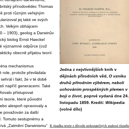
 britský přírodovědec Thomas
ě proti různým veřejným
larizoval jej také ve svých
tech. Velkým obhájcem
20 – 1903), geolog a Darwinův
cký biolog Ernst Haeckel
své významné odpůrce (což
akticky obecně přijatou teorií.
ejména mechanismus
Jedna z nejvlivnějších knih v
 role, protože převládala
dějinách přírodních věd,
O vzniku
ehrál i fakt, že v té době
druhů přírodním výběrem, neboli
tí napříč generacemi. Také
uchováním prospěšných plemen v
ňovalo přistupovat
boji o život,
poprvé vydaná dne 24.
ní teorie, které původní
listopadu 1859. Kredit:
Wikipedia
nebo alespoň opravovaly a
(volné dílo)
ce považován za další
 věd. Tomuto sestupnému a
zdívá „Zatmění Darwinismu“.
K úpadku teorie z důvodu nedostatečných znalostí různéh