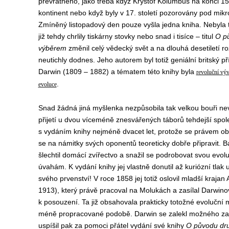
převratného, jako třeba když Kryštof Kolumbus na konci 15. 
kontinent nebo když byly v 17. století pozorovány pod mik
Zmíněný listopadový den pouze vyšla jedna kniha. Nebyla t
již tehdy chrlily tiskárny stovky nebo snad i tisíce – titul
O p
výběrem
změnil celý vědecký svět a na dlouhá desetiletí roz
neutichly dodnes. Jeho autorem byl totiž geniální britský 
Darwin (1809 – 1882) a tématem této knihy byla
revoluční výv
.
evoluce
Snad žádná jiná myšlenka nezpůsobila tak velkou bouři n
přijetí u dvou víceméně znesvářených táborů tehdejší spol
s vydáním knihy nejméně dvacet let, protože se právem obáv
se na námitky svých oponentů teoreticky dobře připravit. B
šlechtil domácí zvířectvo a snažil se podrobovat svou evoluč
úvahám. K vydání knihy jej vlastně donutil až kuriózní tlak
svého prvenství! V roce 1858 jej totiž oslovil mladší krajan
1913), který právě pracoval na Molukách a zasílal Darwinov
k posouzení. Ta již obsahovala prakticky totožné evoluční 
méně propracované podobě. Darwin se zalekl možného za
uspíšil pak za pomoci přátel vydání své knihy
O původu dr