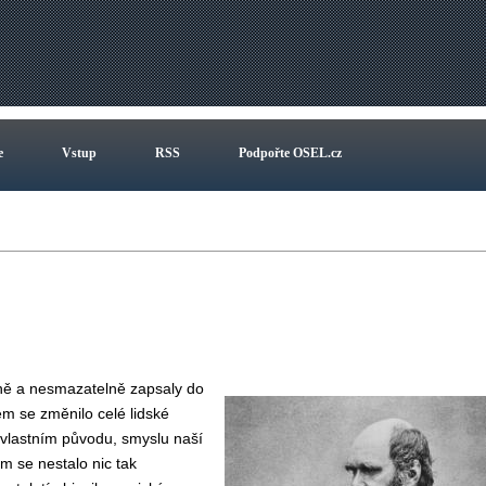
e
Vstup
RSS
Podpořte OSEL.cz
tně a nesmazatelně zapsaly do
em se změnilo celé lidské
vlastním původu, smyslu naší
om se nestalo nic tak