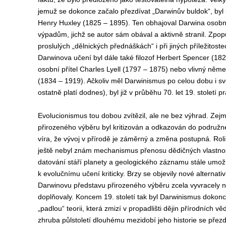
jemuž se dokonce začalo přezdívat „Darwinův buldok“, byl
Henry Huxley (1825 – 1895). Ten obhajoval Darwina osobn
výpadům, jichž se autor sám obával a aktivně stranil. Zpopu
proslulých „dělnických přednáškách“ i při jiných příležitos
Darwinova učení byl dále také filozof Herbert Spencer (18
osobní přítel Charles Lyell (1797 – 1875) nebo vlivný něme
(1834 – 1919). Ačkoliv měl Darwinismus po celou dobu i 
ostatně platí dodnes), byl již v průběhu 70. let 19. století pr
Evolucionismus tou dobou zvítězil, ale ne bez výhrad. Z
přirozeného výběru byl kritizován a odkazován do podružné
víra, že vývoj v přírodě je záměrný a změna postupná. Roli s
ještě nebyl znám mechanismus přenosu dědičných vlastnos
datování stáří planety a geologického záznamu stále umož
k evolučnímu učení kriticky. Brzy se objevily nové alternativ
Darwinovu představu přirozeného výběru zcela vyvracely 
doplňovaly. Koncem 19. století tak byl Darwinismus dokon
„padlou“ teorii, která zmizí v propadlišti dějin přírodních
zhruba půlstoletí dlouhému mezidobí jeho historie se pře