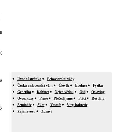
ý
ě
í
36
Úvodní stránka
Behavioralni vědy
 a
Česká a slovenská vě…
Člověk
Evoluce
Fyzika
Genetika
Kabinet
Nejen vědou
Osli
Osloviny
Ovce, kozy
Prase
Přečetli jsme
Ptáci
Rostliny
Semináře
Skot
Vesmír
Viry, bakterie
ký
Zajímavosti
Zdraví