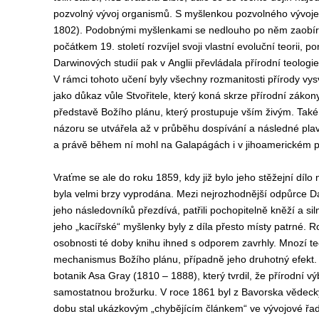
pozvolný vývoj organismů. S myšlenkou pozvolného vývoje 
1802). Podobnými myšlenkami se nedlouho po něm zaobíra
počátkem 19. století rozvíjel svoji vlastní evoluční teorii
Darwinových studií pak v Anglii převládala přírodní teologie
V rámci tohoto učení byly všechny rozmanitosti přírody vy
jako důkaz vůle Stvořitele, který koná skrze přírodní záko
představě Božího plánu, který prostupuje vším živým. Tak
názoru se utvářela až v průběhu dospívání a následné pla
a právě během ní mohl na Galapágách i v jihoamerickém p
Vraťme se ale do roku 1859, kdy již bylo jeho stěžejní dílo
byla velmi brzy vyprodána. Mezi nejrozhodnější odpůrce D
jeho následovníků přezdívá, patřili pochopitelně kněží a sil
jeho „kacířské“ myšlenky byly z díla přesto místy patrné.
osobnosti té doby knihu ihned s odporem zavrhly. Mnozí t
mechanismus Božího plánu, případně jeho druhotný efekt.
botanik Asa Gray (1810 – 1888), který tvrdil, že přírodní vý
samostatnou brožurku. V roce 1861 byl z Bavorska vědec
dobu stal ukázkovým „chybějícím článkem“ ve vývojové řad