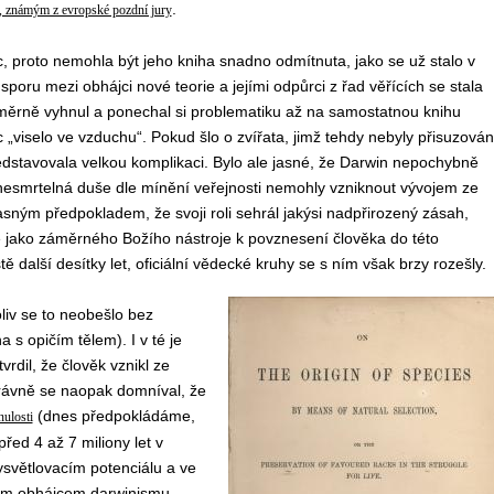
.
, známým z evropské pozdní jury
proto nemohla být jeho kniha snadno odmítnuta, jako se už stalo v
ru mezi obhájci nové teorie a jejími odpůrci z řad věřících se stala
áměrně vyhnul a ponechal si problematiku až na samostatnou knihu
íc „viselo ve vzduchu“. Pokud šlo o zvířata, jimž tehdy nebyly přisuzová
edstavovala velkou komplikaci. Bylo ale jasné, že Darwin nepochybně
a nesmrtelná duše dle mínění veřejnosti nemohly vzniknout vývojem ze
sným předpokladem, že svoji roli sehrál jakýsi nadpřirozený zásah,
 jako záměrného Božího nástroje k povznesení člověka do této
ě další desítky let, oficiální vědecké kruhy se s ním však brzy rozešly.
liv se to neobešlo bez
s opičím tělem). I v té je
dil, že člověk vznikl ze
právně se naopak domníval, že
(dnes předpokládáme,
nulosti
řed 4 až 7 miliony let v
vysvětlovacím potenciálu a ve
lkým obhájcem darwinismu,