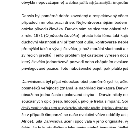
obvykle nepovažujeme) a
dodnes patří k nejvýznamnějším teropodům
Darwin byl poměrně dobře zavedený a respektovaný vědec, 
případech mnoha prací dříve. Nejkontroverznějším bodem spo
otázka původu člověka. Darwin sám se sice této oblasti z
z roku 1871 (
O původu člověka
), přesto toto téma takříkaj
duchovní vlastnosti ani přítomnost duše, kontroverze nepř
přemýšlel také o vývoji člověka, jehož morální vlastnosti 
zvířecích předků. Tento problém byl částečně vyřešen doča
který člověka jednorázově pozvedl nebo chápáním evoluce
privilegované pozice. Toto náboženské pojetí pak platilo ješt
Darwinismus byl přijat vědeckou obcí poměrně rychle, ačko
posměšků veřejnosti (známá je například karikatura Darwina 
obsažena jedna často opakovaná chyba – Darwin nikdy netvr
současných opic (resp. lidoopů), jako je třeba šimpanz. S
člověk vznikl spolu s nimi ze společného lidoopího předka, žijícího v dávné mi
že v případě šimpanzů se naše evoluční větve oddělily asi p
Africe). Síla Darwinova učení spočívala v jeho originalitě, 
faktu, že bylo předloženo jako testovatelná hypotéza. Ve