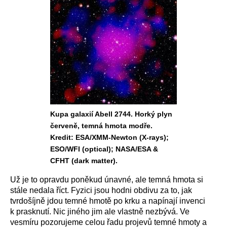
Kupa galaxií Abell 2744. Horký plyn
červeně, temná hmota modře.
Kredit: ESA/XMM-Newton (X-rays);
ESO/WFI (optical); NASA/ESA &
CFHT (dark matter).
Už je to opravdu poněkud únavné, ale temná hmota si
stále nedala říct. Fyzici jsou hodni obdivu za to, jak
tvrdošíjně jdou temné hmotě po krku a napínají invenci
k prasknutí. Nic jiného jim ale vlastně nezbývá. Ve
vesmíru pozorujeme celou řadu projevů temné hmoty a