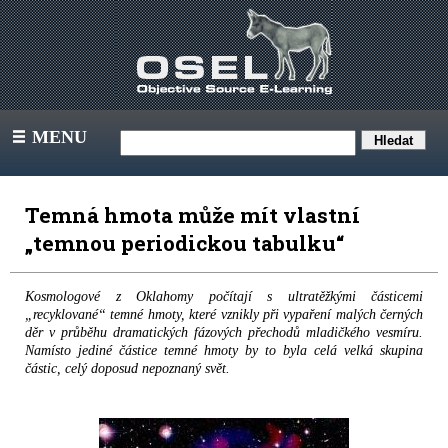
MENU
III
Temná hmota může mít vlastní
„temnou periodickou tabulku“
Kosmologové z Oklahomy počítají s ultratěžkými částicemi
„recyklované“ temné hmoty, které vznikly při vypaření malých černých
děr v průběhu dramatických fázových přechodů mladičkého vesmíru.
Namísto jediné částice temné hmoty by to byla celá velká skupina
částic, celý doposud nepoznaný svět.