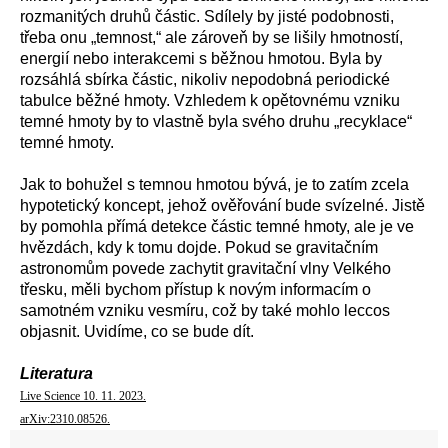
rozmanitých druhů částic. Sdílely by jisté podobnosti,
třeba onu „temnost,“ ale zároveň by se lišily hmotností,
energií nebo interakcemi s běžnou hmotou. Byla by
rozsáhlá sbírka částic, nikoliv nepodobná periodické
tabulce běžné hmoty. Vzhledem k opětovnému vzniku
temné hmoty by to vlastně byla svého druhu „recyklace“
temné hmoty.
Jak to bohužel s temnou hmotou bývá, je to zatím zcela
hypotetický koncept, jehož ověřování bude svízelné. Jistě
by pomohla přímá detekce částic temné hmoty, ale je ve
hvězdách, kdy k tomu dojde. Pokud se gravitačním
astronomům povede zachytit gravitační vlny Velkého
třesku, měli bychom přístup k novým informacím o
samotném vzniku vesmíru, což by také mohlo leccos
objasnit. Uvidíme, co se bude dít.
Literatura
Live Science 10. 11. 2023.
arXiv:2310.08526.