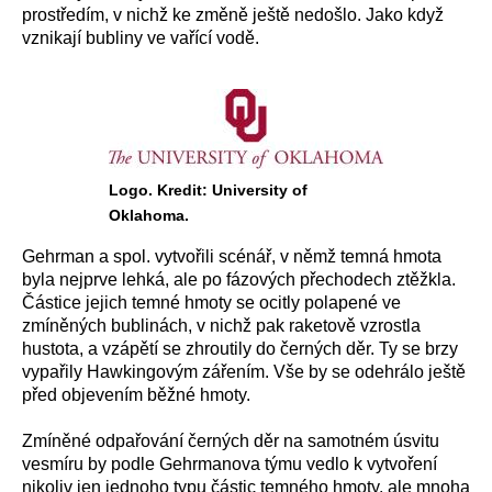
prostředím, v nichž ke změně ještě nedošlo. Jako když
vznikají bubliny ve vařící vodě.
Logo. Kredit: University of
Oklahoma.
Gehrman a spol. vytvořili scénář, v němž temná hmota
byla nejprve lehká, ale po fázových přechodech ztěžkla.
Částice jejich temné hmoty se ocitly polapené ve
zmíněných bublinách, v nichž pak raketově vzrostla
hustota, a vzápětí se zhroutily do černých děr. Ty se brzy
vypařily Hawkingovým zářením. Vše by se odehrálo ještě
před objevením běžné hmoty.
Zmíněné odpařování černých děr na samotném úsvitu
vesmíru by podle Gehrmanova týmu vedlo k vytvoření
nikoliv jen jednoho typu částic temného hmoty, ale mnoha