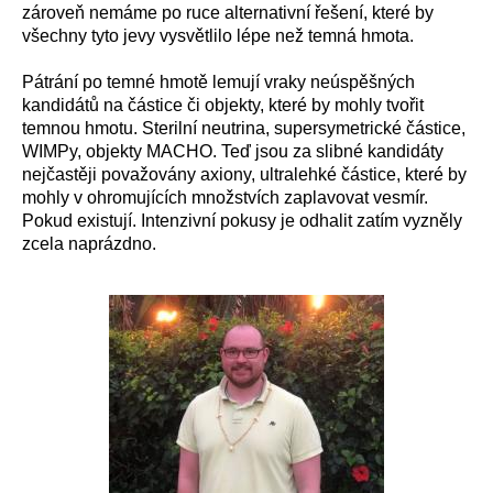
zároveň nemáme po ruce alternativní řešení, které by
všechny tyto jevy vysvětlilo lépe než temná hmota.
Pátrání po temné hmotě lemují vraky neúspěšných
kandidátů na částice či objekty, které by mohly tvořit
temnou hmotu. Sterilní neutrina, supersymetrické částice,
WIMPy, objekty MACHO. Teď jsou za slibné kandidáty
nejčastěji považovány axiony, ultralehké částice, které by
mohly v ohromujících množstvích zaplavovat vesmír.
Pokud existují. Intenzivní pokusy je odhalit zatím vyzněly
zcela naprázdno.