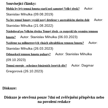
Související články:
Autor:
Mohla by být temná hmota starší než samotný Velký třesk?
Stanislav Mihulka (09.08.2019)
Autor:
Na lov temné hmoty vyráží nový detektor v australském zlatém dole
Stanislav Mihulka (21.08.2022)
Následoval po Velkém třesku Temný třesk, co rozprskl do vesmíru temnou
Autor: Stanislav Mihulka (06.03.2023)
hmotu?
Autor:
Najdeme na milimetrových vlnách ultralehkou temnou hmotu?
Stanislav Mihulka (26.03.2023)
Autor: Stanislav Mihulka
Odmaskují temnou hmotu pulzary?
(09.10.2023)
Autor: Dagmar
Temná energie - ochránce binárních černých děr?
Gregorová (26.10.2023)
Diskuze:
Diskuze je otevřená pouze 7dní od zvěřejnění příspěvku nebo
na povolení redakce