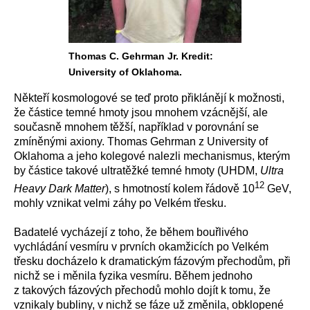
Thomas C. Gehrman Jr. Kredit:
University of Oklahoma.
Někteří kosmologové se teď proto přiklánějí k možnosti,
že částice temné hmoty jsou mnohem vzácnější, ale
současně mnohem těžší, například v porovnání se
zmíněnými axiony. Thomas Gehrman z University of
Oklahoma a jeho kolegové nalezli mechanismus, kterým
by částice takové ultratěžké temné hmoty (UHDM,
Ultra
12
Heavy Dark Matter
), s hmotností kolem řádově 10
GeV,
mohly vznikat velmi záhy po Velkém třesku.
Badatelé vycházejí z toho, že během bouřlivého
vychládání vesmíru v prvních okamžicích po Velkém
třesku docházelo k dramatickým fázovým přechodům, při
nichž se i měnila fyzika vesmíru. Během jednoho
z takových fázových přechodů mohlo dojít k tomu, že
vznikaly bubliny, v nichž se fáze už změnila, obklopené