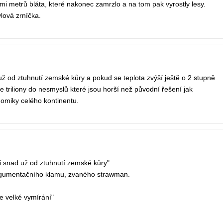
mi metrů bláta, které nakonec zamrzlo a na tom pak vyrostly lesy.
ylová zrníčka.
d už od ztuhnutí zemské kůry a pokud se teplota zvýší ještě o 2 stupně
 triliony do nesmyslů které jsou horší než původní řešení jak
omiky celého kontinentu.
rii snad už od ztuhnutí zemské kůry"
 argumentačního klamu, zvaného strawman.
e velké vymírání"