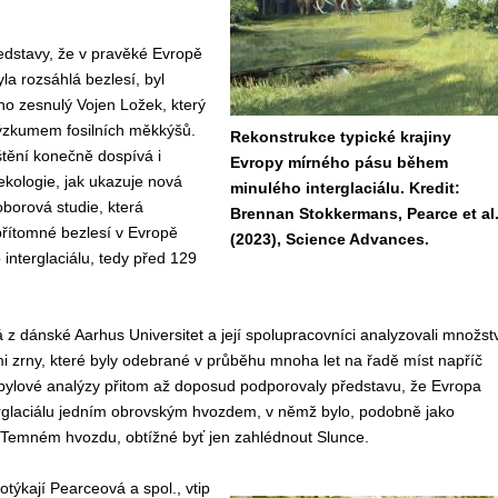
dstavy, že v pravěké Evropě
la rozsáhlá bezlesí, byl
o zesnulý Vojen Ložek, který
ýzkumem fosilních měkkýšů.
Rekonstrukce typické krajiny
štění konečně dospívá i
Evropy mírného pásu během
kologie, jak ukazuje nová
minulého interglaciálu. Kredit:
oborová studie, která
Brennan Stokkermans, Pearce et al
přítomné bezlesí v Evropě
(2023), Science Advances.
nterglaciálu, tedy před 129
z dánské Aarhus Universitet a její spolupracovníci analyzovali množst
i zrny, které byly odebrané v průběhu mnoha let na řadě míst napříč
pylové analýzy přitom až doposud podporovaly představu, že Evropa
rglaciálu jedním obrovským hvozdem, v němž bylo, podobně jako
 Temném hvozdu, obtížné byť jen zahlédnout Slunce.
týkají Pearceová a spol., vtip