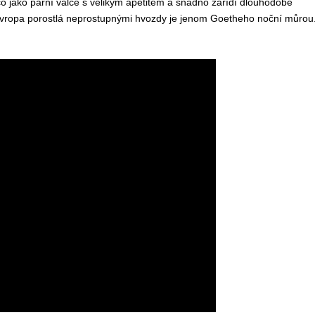
ěco jako parní válce s velikým apetitem a snadno zařídí dlouhodobé
 Evropa porostlá neprostupnými hvozdy je jenom Goetheho noční můrou