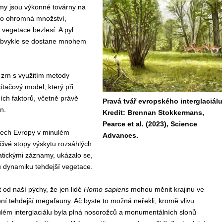
omy jsou výkonné továrny na
 ho ohromná množství,
vegetace bezlesí. A pyl
 obvykle se dostane mnohem
h zrn s využitím metody
tačový model, který při
ích faktorů, včetně právě
Pravá tvář evropského interglaciálu
n.
Kredit: Brennan Stokkermans,
Pearce et al. (2023), Science
tech Evropy v minulém
Advances.
dčivé stopy výskytu rozsáhlých
atickými záznamy, ukázalo se,
 dynamiku tehdejší vegetace.
t od naší pýchy, že jen lidé
Homo sapiens
mohou měnit krajinu ve
ní tehdejší megafauny. Ač byste to možná neřekli, kromě vlivu
nulém interglaciálu byla plná nosorožců a monumentálních slonů