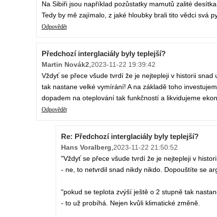
Na Sibiři jsou například pozůstatky mamutů zalité desítka
Tedy by mě zajímalo, z jaké hloubky brali tito vědci svá p
Odpovědět
Předchozí interglaciály byly teplejší?
Martin Novák2
,
2023-11-22 19:39:42
Vždyť se přece všude tvrdí že je nejtepleji v historii sna
tak nastane velké vymírání! A na základě toho investujeme
dopadem na oteplování tak funkčností a likvidujeme ekon
Odpovědět
Re: Předchozí interglaciály byly teplejší?
Hans Voralberg
,
2023-11-22 21:50:52
"Vždyť se přece všude tvrdí že je nejtepleji v histo
- ne, to netvrdil snad nikdy nikdo. Dopouštíte se
"pokud se teplota zvýší ještě o 2 stupně tak nastan
- to už probíhá. Nejen kvůli klimatické změně.