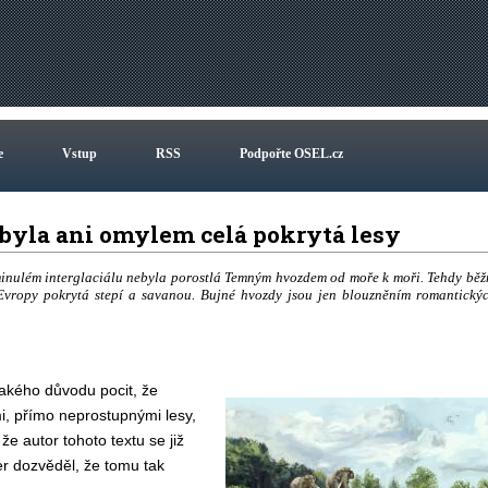
e
Vstup
RSS
Podpořte OSEL.cz
ebyla ani omylem celá pokrytá lesy
minulém interglaciálu nebyla porostlá Temným hvozdem od moře k moři. Tehdy běž
a Evropy pokrytá stepí a savanou. Bujné hvozdy jsou jen blouzněním romantický
jakého důvodu pocit, že
i, přímo neprostupnými lesy,
 autor tohoto textu se již
r dozvěděl, že tomu tak