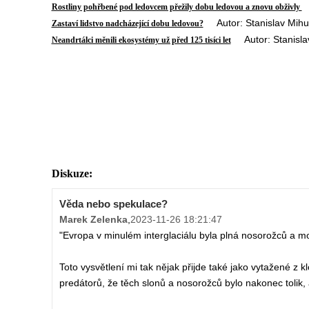
A
Rostliny pohřbené pod ledovcem přežily dobu ledovou a znovu obživly
Autor: Stanislav Mihul
Zastaví lidstvo nadcházející dobu ledovou?
Autor: Stanislav
Neandrtálci měnili ekosystémy už před 125 tisíci let
Diskuze:
Věda nebo spekulace?
Marek Zelenka
,
2023-11-26 18:21:47
"Evropa v minulém interglaciálu byla plná nosorožců a m
Toto vysvětlení mi tak nějak přijde také jako vytažené z k
predátorů, že těch slonů a nosorožců bylo nakonec tolik, a