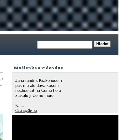
Myšlenka a video dne
ní
Jana randí s Krakonošem
ch
pak mu ale dává košem
nechce žít na Černé hoře
zlákalo ji Černé moře
K.....
Celá myšlenka