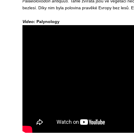
Palaeoloxodon antiquus
. Tahle zvířata jsou ve vegetaci n
bezlesí. Díky nim byla polovina pravěké Evropy bez lesů.
Video:
Palynology