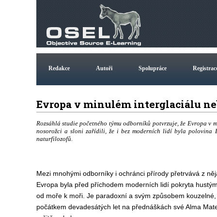
Redakce
Autoři
Spolupráce
Registrac
Evropa v minulém interglaciálu n
Rozsáhlá studie početného týmu odborníků potvrzuje, že Evropa v 
nosorožci a sloni zařídili, že i bez moderních lidí byla polovin
naturfilozofů.
Mezi mnohými odborníky i ochránci přírody přetrvává z ně
Evropa byla před příchodem moderních lidí pokryta hustým
od moře k moři. Je paradoxní a svým způsobem kouzelné, že
počátkem devadesátých let na přednáškách své Alma Mate