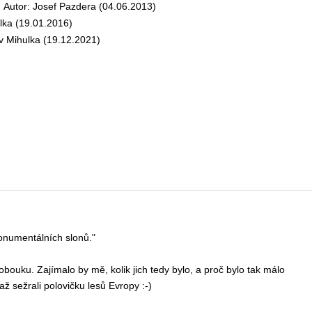
utor: Josef Pazdera (04.06.2013)
ka (19.01.2016)
 Mihulka (19.12.2021)
onumentálních slonů."
lobouku. Zajímalo by mě, kolik jich tedy bylo, a proč bylo tak málo
ž sežrali polovičku lesů Evropy :-)