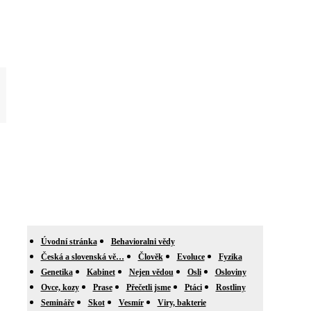
Úvodní stránka
Behavioralni vědy
Česká a slovenská vě…
Člověk
Evoluce
Fyzika
Genetika
Kabinet
Nejen vědou
Osli
Osloviny
Ovce, kozy
Prase
Přečetli jsme
Ptáci
Rostliny
Semináře
Skot
Vesmír
Viry, bakterie