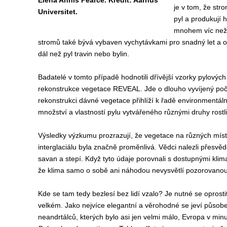
Elena Annis Pearce. Kredit: Aarhus
je v tom, že str
Universitet.
pyl a produkují
mnohem víc než 
stromů také bývá vybaven vychytávkami pro snadný let a
dál než pyl travin nebo bylin.
Badatelé v tomto případě hodnotili dřívější vzorky pylovýc
rekonstrukce vegetace REVEAL. Jde o dlouho vyvíjený počí
rekonstrukci dávné vegetace přihlíží k řadě environmentáln
množství a vlastností pylu vytvářeného různými druhy rostli
Výsledky výzkumu prozrazují, že vegetace na různých mís
interglaciálu byla značně proměnlivá. Vědci nalezli přesvě
savan a stepí. Když tyto údaje porovnali s dostupnými klim
že klima samo o sobě ani náhodou nevysvětlí pozorovanou
Kde se tam tedy bezlesí bez lidí vzalo? Je nutné se oprosti
velkém. Jako nejvíce elegantní a věrohodné se jeví působe
neandrtálců, kterých bylo asi jen velmi málo, Evropa v mi