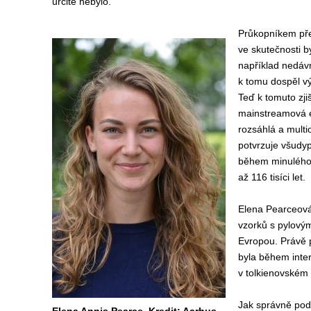
určitě nebylo.
Průkopníkem pře
ve skutečnosti by
například nedávn
k tomu dospěl v
Teď k tomuto zji
mainstreamová e
rozsáhlá a multi
potvrzuje všudy
během minulého i
až 116 tisíci let.
Elena Pearceová 
vzorků s pylovým
Evropou. Právě 
byla během inte
v tolkienovském
Jak správně podo