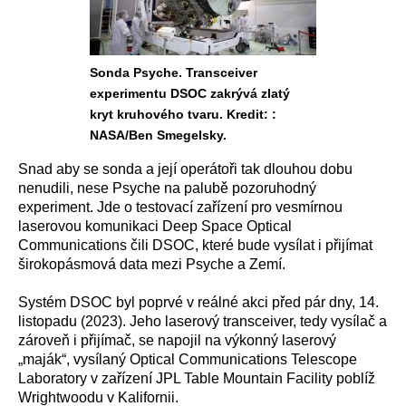
Sonda Psyche. Transceiver
experimentu DSOC zakrývá zlatý
kryt kruhového tvaru. Kredit: :
NASA/Ben Smegelsky.
Snad aby se sonda a její operátoři tak dlouhou dobu
nenudili, nese Psyche na palubě pozoruhodný
experiment. Jde o testovací zařízení pro vesmírnou
laserovou komunikaci Deep Space Optical
Communications čili DSOC, které bude vysílat i přijímat
širokopásmová data mezi Psyche a Zemí.
Systém DSOC byl poprvé v reálné akci před pár dny, 14.
listopadu (2023). Jeho laserový transceiver, tedy vysílač a
zároveň i přijímač, se napojil na výkonný laserový
„maják“, vysílaný Optical Communications Telescope
Laboratory v zařízení JPL Table Mountain Facility poblíž
Wrightwoodu v Kalifornii.