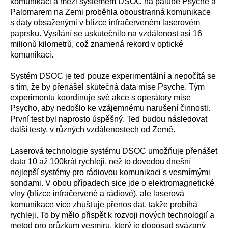
komunikaci a mezi systémem DSOC na palubě Psyche a
Palomarem na Zemi proběhla oboustranná komunikace
s daty obsaženými v blízce infračerveném laserovém
paprsku. Vysílání se uskutečnilo na vzdálenost asi 16
milionů kilometrů, což znamená rekord v optické
komunikaci.
Systém DSOC je teď pouze experimentální a nepočítá se
s tím, že by přenášel skutečná data mise Psyche. Tým
experimentu koordinuje své akce s operátory mise
Psycho, aby nedošlo ke vzájemnému narušení činnosti.
První test byl naprosto úspěšný. Teď budou následovat
další testy, v různých vzdálenostech od Země.
Laserová technologie systému DSOC umožňuje přenášet
data 10 až 100krát rychleji, než to dovedou dnešní
nejlepší systémy pro rádiovou komunikaci s vesmírnými
sondami. V obou případech sice jde o elektromagnetické
vlny (blízce infračervené a rádiové), ale laserová
komunikace více zhušťuje přenos dat, takže probíhá
rychleji. To by mělo přispět k rozvoji nových technologií a
metod pro průzkum vesmíru, který je doposud svázaný