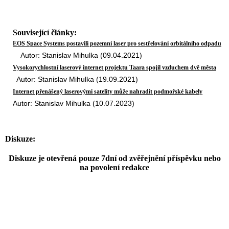
Související články:
EOS Space Systems postavili pozemní laser pro sestřelování orbitálního odpadu
Autor: Stanislav Mihulka (09.04.2021)
Vysokorychlostní laserový internet projektu Taara spojil vzduchem dvě města
Autor: Stanislav Mihulka (19.09.2021)
Internet přenášený laserovými satelity může nahradit podmořské kabely
Autor: Stanislav Mihulka (10.07.2023)
Diskuze:
Diskuze je otevřená pouze 7dní od zvěřejnění příspěvku nebo
na povolení redakce