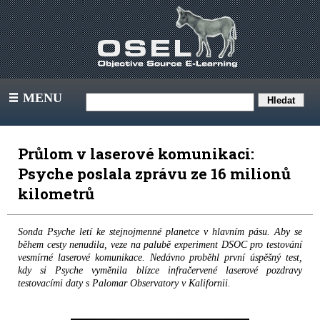
MENU
III
Průlom v laserové komunikaci:
Psyche poslala zprávu ze 16 milionů
kilometrů
Sonda Psyche letí ke stejnojmenné planetce v hlavním pásu. Aby se
během cesty nenudila, veze na palubě experiment DSOC pro testování
vesmírné laserové komunikace. Nedávno proběhl první úspěšný test,
kdy si Psyche vyměnila blízce infračervené laserové pozdravy
testovacími daty s Palomar Observatory v Kalifornii.