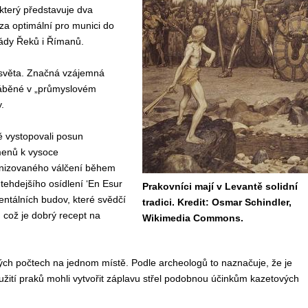
 který představuje dva
a optimální pro munici do
mády Řeků i Římanů.
i světa. Značná vzájemná
yráběné v „průmyslovém
.
ě vystopovali posun
menů k vysoce
anizovaného válčení během
tehdejšího osídlení ‘En Esur
Prakovníci mají v Levantě solidní
ntálních budov, které svědčí
tradici. Kredit: Osmar Schindler,
 což je dobrý recept na
Wikimedia Commons.
ých počtech na jednom místě. Podle archeologů to naznačuje, že je
oužití praků mohli vytvořit záplavu střel podobnou účinkům kazetových