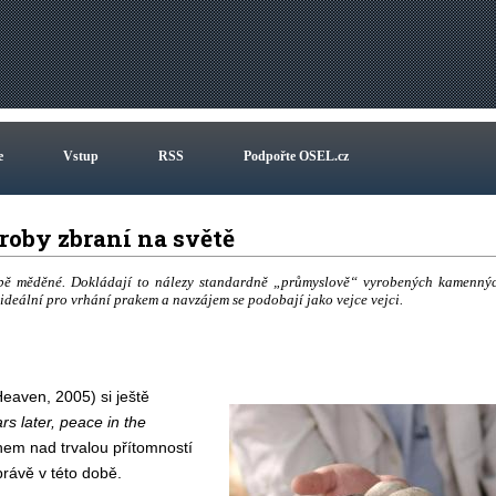
e
Vstup
RSS
Podpořte OSEL.cz
výroby zbraní na světě
době měděné. Dokládají to nálezy standardně „průmyslově“ vyrobených kamenný
e ideální pro vrhání prakem a navzájem se podobají jako vejce vejci.
eaven, 2005) si ještě
s later, peace in the
hem nad trvalou přítomností
právě v této době.