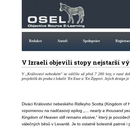
Redakce
Autoři
Spolupráce
Registrac
V Izraeli objevili stopy nejstarší 
V „Království nebeském“ se válčilo už před 7 200 lety, v rané 
projektilů do praku z lokalit ‘En Esur a ‘En Zippori. Jejich design j
Diváci Království nebeského Ridleyho Scotta (Kingdom of H
vzpomenou na nadčasový epilog „
… nearly a thousand year
Kingdom of Heaven still remains elusive,
“ který je povzdec
válečných běsů v Levantě. Je to ostatně bolestně patrné i 