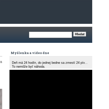
Myšlenka a video dne
ch
Deň má 24 hodín, do jednej bedne sa zmestí 24 pív...
To nemôže byť náhoda.