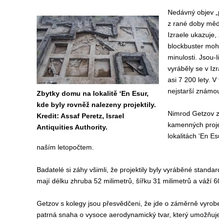
Nedávný objev „
z rané doby mě
Izraele ukazuje
blockbuster mohl r
minulosti. Jsou-
vyráběly se v Iz
asi 7 200 lety. 
nejstarší známou
Zbytky domu na lokalitě ‘En Esur,
kde byly rovněž nalezeny projektily.
Nimrod Getzov z 
Kredit: Assaf Peretz, Israel
kamenných projek
Antiquities Authority.
lokalitách ‘En Es
naším letopočtem.
Badatelé si záhy všimli, že projektily byly vyráběné stan
mají délku zhruba 52 milimetrů, šířku 31 milimetrů a váží 
Getzov s kolegy jsou přesvědčeni, že jde o záměrně vyroben
patrná snaha o vysoce aerodynamický tvar, který umožňuje