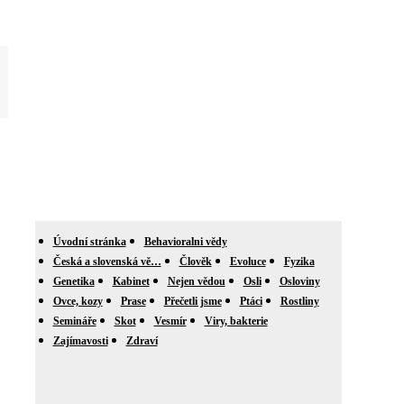
Úvodní stránka
Behavioralni vědy
Česká a slovenská vě…
Člověk
Evoluce
Fyzika
Genetika
Kabinet
Nejen vědou
Osli
Osloviny
Ovce, kozy
Prase
Přečetli jsme
Ptáci
Rostliny
Semináře
Skot
Vesmír
Viry, bakterie
Zajímavosti
Zdraví