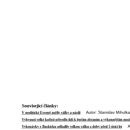
Související články:
Autor: Stanislav Mihulka
V neolitické Evropě zuřily války a násilí
Vyhynutí velké kořisti přivedlo lidi k lepším zbraním a výkonnějším m
Aut
Vykopávky v Baskicku odhalily velkou válku z doby před 5 tisíci let