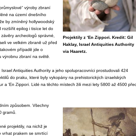
průmyslové“ výroby zbraní
děné na území dnešního
, že by zmíněný hollywoodský
ozšířit epilog i tisíce let do
li závěry archeologů správné,
Projektily z ‘En Zippori. Kredit: Gil
raeli ve velkém zbraně už před
Haklay, Israel Antiquities Authority
V takovém případě jde o
via Haaretz.
 výrobnu zbraní na světě.
Israel Antiquities Authority a jeho spolupracovníci prostudovali 424
tilů do praku, které byly vykopány na prehistorických izraelských
ur a ‘En Zippori. Lidé na těchto místech žili mezi lety 5800 až 4500 pře
dardním způsobem. Všechny
60 gramů.
é projektily, na nichž je
 vrhat prakem se smrtící