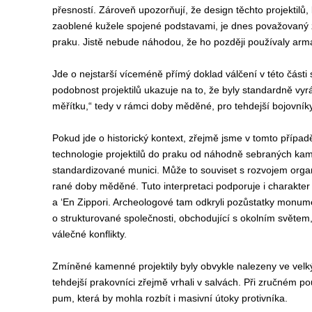
přesností. Zároveň upozorňují, že design těchto projektilů,
zaoblené kužele spojené podstavami, je dnes považovaný z
praku. Jistě nebude náhodou, že ho později používaly ar
Jde o nejstarší víceméně přímý doklad válčení v této část
podobnost projektilů ukazuje na to, že byly standardně v
měřítku,“ tedy v rámci doby měděné, pro tehdejší bojovníky
Pokud jde o historický kontext, zřejmě jsme v tomto případ
technologie projektilů do praku od náhodně sebraných ka
standardizované munici. Může to souviset s rozvojem org
rané doby měděné. Tuto interpretaci podporuje i charakter 
a ‘En Zippori. Archeologové tam odkryli pozůstatky monume
o strukturované společnosti, obchodující s okolním světem,
válečné konflikty.
Zmíněné kamenné projektily byly obvykle nalezeny ve velk
tehdejší prakovníci zřejmě vrhali v salvách. Při zručném p
pum, která by mohla rozbít i masivní útoky protivníka.