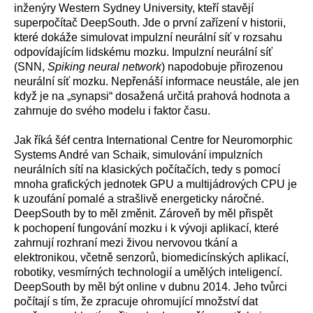
inženýry Western Sydney University, kteří stavějí
superpočítač DeepSouth. Jde o první zařízení v historii,
které dokáže simulovat impulzní neurální síť v rozsahu
odpovídajícím lidskému mozku. Impulzní neurální síť
(SNN,
Spiking neural network
) napodobuje přirozenou
neurální síť mozku. Nepřenáší informace neustále, ale jen
když je na „synapsi“ dosažená určitá prahová hodnota a
zahrnuje do svého modelu i faktor času.
Jak říká šéf centra International Centre for Neuromorphic
Systems André van Schaik, simulování impulzních
neurálních sítí na klasických počítačích, tedy s pomocí
mnoha grafických jednotek GPU a multijádrových CPU je
k uzoufání pomalé a strašlivě energeticky náročné.
DeepSouth by to měl změnit. Zároveň by měl přispět
k pochopení fungování mozku i k vývoji aplikací, které
zahrnují rozhraní mezi živou nervovou tkání a
elektronikou, včetně senzorů, biomedicínských aplikací,
robotiky, vesmírných technologií a umělých inteligencí.
DeepSouth by měl být online v dubnu 2014. Jeho tvůrci
počítají s tím, že zpracuje ohromující množství dat