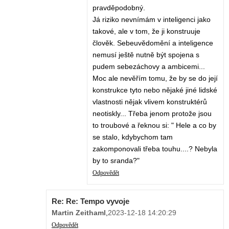
pravděpodobný.
Já riziko nevnímám v inteligenci jako
takové, ale v tom, že ji konstruuje
člověk. Sebeuvědomění a inteligence
nemusí ještě nutně být spojena s
pudem sebezáchovy a ambicemi...
Moc ale nevěřím tomu, že by se do její
konstrukce tyto nebo nějaké jiné lidské
vlastnosti nějak vlivem konstruktérů
neotiskly... Třeba jenom protože jsou
to troubové a řeknou si: " Hele a co by
se stalo, kdybychom tam
zakomponovali třeba touhu....? Nebyla
by to sranda?"
Odpovědět
Re: Re: Tempo vyvoje
Martin Zeithaml
,
2023-12-18 14:20:29
Odpovědět