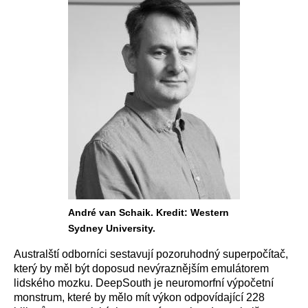
André van Schaik. Kredit: Western
Sydney University.
Australští odborníci sestavují pozoruhodný superpočítač,
který by měl být doposud nevýraznějším emulátorem
lidského mozku. DeepSouth je neuromorfní výpočetní
monstrum, které by mělo mít výkon odpovídající 228