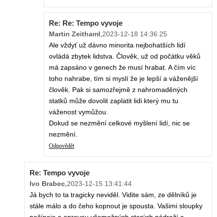
Re: Re: Tempo vyvoje
Martin Zeithaml
,
2023-12-18 14:36:25
Ale vždyť už dávno minorita nejbohatších lidí
ovládá zbytek lidstva. Člověk, už od počátku věků
má zapsáno v genech že musí hrabat. A čím víc
toho nahrabe, tím si myslí že je lepší a váženější
člověk. Pak si samozřejmě z nahromaděných
statků může dovolit zaplatit lidi který mu tu
váženost vymůžou.
Dokud se nezmění celkové myšlení lidí, nic se
nezmění.
Odpovědět
Re: Tempo vyvoje
Ivo Brabec
,
2023-12-15 13:41:44
Já bych to ta tragicky neviděl. Vidite sám, ze dělníků je
stále málo a do čeho kopnout je spousta. Vašimi sloupky