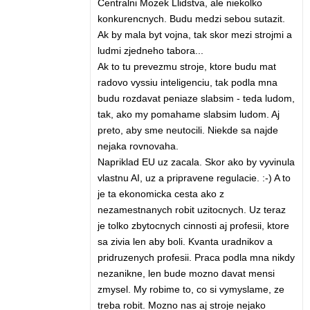
Centralni Mozek Llidstva, ale niekolko
konkurencnych. Budu medzi sebou sutazit.
Ak by mala byt vojna, tak skor mezi strojmi a
ludmi zjedneho tabora...
Ak to tu prevezmu stroje, ktore budu mat
radovo vyssiu inteligenciu, tak podla mna
budu rozdavat peniaze slabsim - teda ludom,
tak, ako my pomahame slabsim ludom. Aj
preto, aby sme neutocili. Niekde sa najde
nejaka rovnovaha.
Napriklad EU uz zacala. Skor ako by vyvinula
vlastnu AI, uz a pripravene regulacie. :-) A to
je ta ekonomicka cesta ako z
nezamestnanych robit uzitocnych. Uz teraz
je tolko zbytocnych cinnosti aj profesii, ktore
sa zivia len aby boli. Kvanta uradnikov a
pridruzenych profesii. Praca podla mna nikdy
nezanikne, len bude mozno davat mensi
zmysel. My robime to, co si vymyslame, ze
treba robit. Mozno nas aj stroje nejako