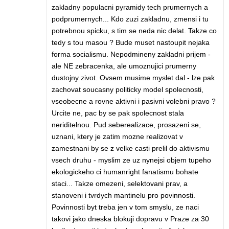
zakladny populacni pyramidy tech prumernych a
podprumernych... Kdo zuzi zakladnu, zmensi i tu
potrebnou spicku, s tim se neda nic delat. Takze co
tedy s tou masou ? Bude muset nastoupit nejaka
forma socialismu. Nepodmineny zakladni prijem -
ale NE zebracenka, ale umoznujici prumerny
dustojny zivot. Ovsem musime myslet dal - lze pak
zachovat soucasny politicky model spolecnosti,
vseobecne a rovne aktivni i pasivni volebni pravo ?
Urcite ne, pac by se pak spolecnost stala
neriditelnou. Pud seberealizace, prosazeni se,
uznani, ktery je zatim mozne realizovat v
zamestnani by se z velke casti prelil do aktivismu
vsech druhu - myslim ze uz nynejsi objem tupeho
ekologickeho ci humanright fanatismu bohate
staci... Takze omezeni, selektovani prav, a
stanoveni i tvrdych mantinelu pro povinnosti.
Povinnosti byt treba jen v tom smyslu, ze naci
takovi jako dneska blokuji dopravu v Praze za 30