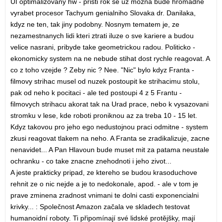
UI optimalizovany hw - pristi rok se uz mozna bude hromadne
vyrabet procesor Tachyum genialniho Slovaka dr. Danilaka,
kdyz ne ten, tak jiny podobny. Nosnym tematem je, ze
nezamestnanych lidi kteri ztrati iluze o sve kariere a budou
velice nasrani, pribyde take geometrickou radou. Politicko -
ekonomicky system na ne nebude stihat dost rychle reagovat. A
co z toho vzejde ? Zeby nic ? Nee. "Nic" bylo kdyz Franta -
filmovy strihac musel od nuzek postoupit ke strihacimu stolu,
pak od neho k pocitaci - ale ted postoupi 4 z 5 Frantu -
filmovych strihacu akorat tak na Urad prace, nebo k vysazovani
stromku v lese, kde roboti proniknou az za treba 10 - 15 let.
Kdyz takovou pro jeho ego nedustojnou praci odmitne - system
zkusi reagovat tlakem na neho. A Franta se zradikalizuje, zacne
nenavidet... A Pan Hlavoun bude muset mit za patama neustale
ochranku - co take znacne znehodnoti i jeho zivot...
A jeste prakticky pripad, ze ktereho se budou krasoduchove
rehnit ze o nic nejde a je to nedokonale, apod. - ale v tom je
prave zminena zradnost vnimani te dolni casti exponencialni
krivky... : Společnost Amazon začala ve skladech testovat
humanoidní roboty. Ti připomínají své lidské protějšky, mají