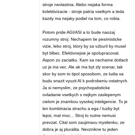
stroje nevlastnia. Alebo nejaka forma
kolektivizacie - stroje patria vsetkym a teda
kazdy ma nejaky podiel na tom, co robia.
Potom pride AGI/ASI a to bude naozaj
rozumny stroj. Nechapem tie pesimisticke
vizie, lebo stroj, ktory by sa vzburil by musel
byt blbec. Efektivnejsie je spolupracovat.
Aspon zo zaciatku. Kam sa nechame dotlacit
uz je ina vec. Ale ak ma byt zly scenar, tak
skor by som to tipol sposobom, ze ludia sa
budu snazit vyuzit AI k podrobeniu ostatnych.
Ja si nemyslim, ze psychopatisticke
ovladanie vsetkych s nejkym zaslepenym
cielom je znamkou vysokej inteligencie. To je
len kombinacia strachu a ega / tuzby byt
lepsi, mat moc... Stroj to nutne nemusi
prevzat. Cital som zaujimavu myslienku, ze
dobra je aj pluralita. Nevznikne tu jeden