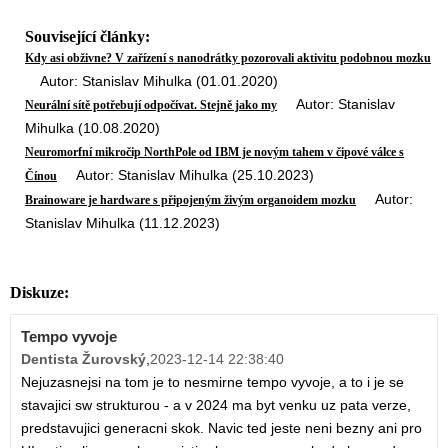
Související články:
Kdy asi obživne? V zařízení s nanodrátky pozorovali aktivitu podobnou mozku
Autor: Stanislav Mihulka (01.01.2020)
Autor: Stanislav
Neurální sítě potřebují odpočívat. Stejně jako my
Mihulka (10.08.2020)
Neuromorfní mikročip NorthPole od IBM je novým tahem v čipové válce s
Autor: Stanislav Mihulka (25.10.2023)
Čínou
Autor:
Brainoware je hardware s připojeným živým organoidem mozku
Stanislav Mihulka (11.12.2023)
Diskuze:
Tempo vyvoje
Dentista Žurovský
,
2023-12-14 22:38:40
Nejuzasnejsi na tom je to nesmirne tempo vyvoje, a to i je se
stavajici sw strukturou - a v 2024 ma byt venku uz pata verze,
predstavujici generacni skok. Navic ted jeste neni bezny ani pro