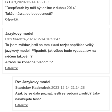
G Hart
,
2023-12-14 18:21:59
"DeepSouth by měl být online v dubnu 2014".
Takže návrat do budoucnosti?
Odpovědět
Jazykovy model
Petr Slachta
,
2023-12-14 16:51:47
To jsem zvědav jestli na tom zkusí rozjet například velký
jazykový model. Případně, jak vůbec bude vypadat sw na
něčem takovém?
A zrodí se konečně "vědomí"?
Odpovědět
Re: Jazykovy model
Stanislav Kaderabek
,
2023-12-14 21:14:28
A jak by se dalo poznat, jestli se vedomi zrodilo? Jaky
navrhujete test?
Odpovědět