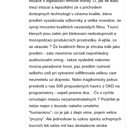
situace s digitalizaci filmove tvorby. O, jak se lkalo
mezi intousi a lepsolidmi ze s prichodem
dostupnych technologii v cinema kvalite, ktera
predtim vyzadovala odborniky a velike investice, se
vyroji mnozstvi kvalitnich nezavislych filmu. Tvurci
kterych jsou zatim jen blokovani nedostupnosti a
monopolizaci produkcnich prostredku. A ejhle, co
se ukazalo ? Že kvalitnich filmu je zhruba tolik jako
predtim - zato nesmirne vzrostl neprehledny
audiovizualni smog - takze vysledek nakonec
mozna paradoxne horsi, pac predtim nutnost
velkeho usili pri vytvareni odfiltrovala velkou cast
neumetelu uz dopredu. Nebo tragikomicky pokus
preskolit u nas 500 propustenych haviru z OKD na
programatory - uspeli presne dva... Co s rychle
vzrustajici masou nezamestnatelnych ? Postrilet je
nelze nejen z duvodu nakeho umeleho
"humanisnu"- co je jak z dejin vime, pojem velice
"pruzny". Ale jednoduse tu uzkou spicku schopnych
tvurcich lidi nelze mit bez dostatecne siroke