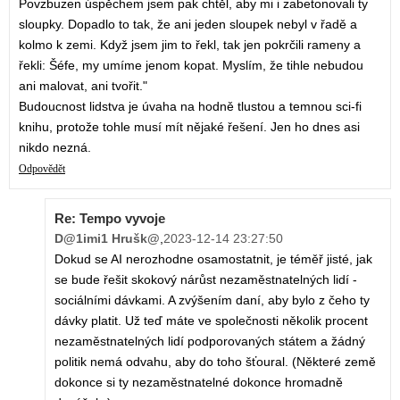
Povzbuzen úspěchem jsem pak chtěl, aby mi i zabetonovali ty
sloupky. Dopadlo to tak, že ani jeden sloupek nebyl v řadě a
kolmo k zemi. Když jsem jim to řekl, tak jen pokrčili rameny a
řekli: Šéfe, my umíme jenom kopat. Myslím, že tihle nebudou
ani malovat, ani tvořit."
Budoucnost lidstva je úvaha na hodně tlustou a temnou sci-fi
knihu, protože tohle musí mít nějaké řešení. Jen ho dnes asi
nikdo nezná.
Odpovědět
Re: Tempo vyvoje
D@1imi1 Hrušk@
,
2023-12-14 23:27:50
Dokud se AI nerozhodne osamostatnit, je téměř jisté, jak
se bude řešit skokový nárůst nezaměstnatelných lidí -
sociálními dávkami. A zvýšením daní, aby bylo z čeho ty
dávky platit. Už teď máte ve společnosti několik procent
nezaměstnatelných lidí podporovaných státem a žádný
politik nemá odvahu, aby do toho šťoural. (Některé země
dokonce si ty nezaměstnatelné dokonce hromadně