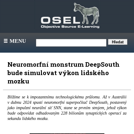
MENU
III
Neuromorfní monstrum DeepSouth
bude simulovat výkon lidského
mozku
Blížíme se k impozantnímu technologickému průlomu. Až v Austrálii
v dubnu 2024 spustí neuromorfní superpočítač DeepSouth, postavený
jako impulzní neurální síť SNN, stane se prvním strojem, jehož výkon
bude odpovídat odhadovaným 228 bilionům synaptických operací za
sekundu lidského mozku.