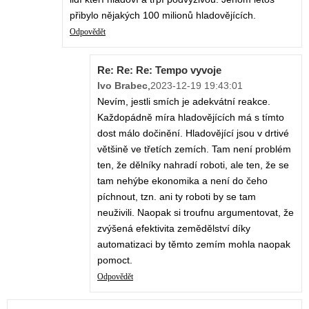
přibylo nějakých 100 milionů hladovějících.
Odpovědět
Re: Re: Re: Tempo vyvoje
Ivo Brabec
,
2023-12-19 19:43:01
Nevím, jestli smích je adekvátní reakce.
Každopádně míra hladovějících má s tímto
dost málo dočinění. Hladovějící jsou v drtivé
většině ve třetích zemích. Tam není problém
ten, že dělníky nahradí roboti, ale ten, že se
tam nehýbe ekonomika a není do čeho
píchnout, tzn. ani ty roboti by se tam
neuživili. Naopak si troufnu argumentovat, že
zvýšená efektivita zemědělství díky
automatizaci by těmto zemím mohla naopak
pomoct.
Odpovědět