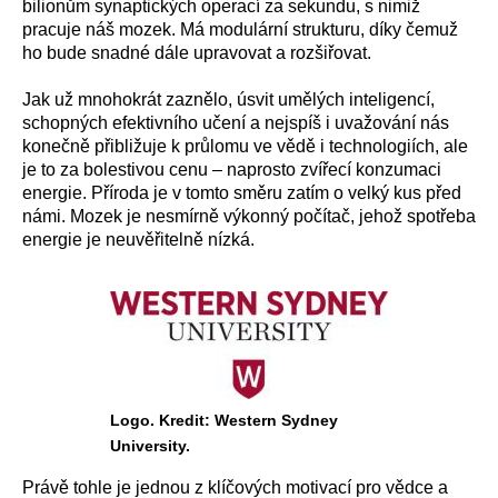
bilionům synaptických operací za sekundu, s nimiž
pracuje náš mozek. Má modulární strukturu, díky čemuž
ho bude snadné dále upravovat a rozšiřovat.
Jak už mnohokrát zaznělo, úsvit umělých inteligencí,
schopných efektivního učení a nejspíš i uvažování nás
konečně přibližuje k průlomu ve vědě i technologiích, ale
je to za bolestivou cenu – naprosto zvířecí konzumaci
energie. Příroda je v tomto směru zatím o velký kus před
námi. Mozek je nesmírně výkonný počítač, jehož spotřeba
energie je neuvěřitelně nízká.
Logo. Kredit: Western Sydney
University.
Právě tohle je jednou z klíčových motivací pro vědce a