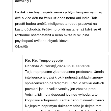
dovážely.)
Beztak všechny vyspělé země rychlým tempem vymírají,
dvě a více dětí na ženu už dnes nemá ani Indie. Tak
prostě budou umělá inteligence a roboti pracovat na
kastu důchodců. Průšvih pro lidi nastane, až když se AI
rozhodne osamostatnit a nebo skrze ni skupina
psychopatů ovládne zbytek lidstva.
Odpovědět
Re: Re: Tempo vyvoje
Dentista Žurovský
,
2023-12-15 00:30:30
To je nepripustne zjednodusena predstava. Umela
inteligence je dalsi krok k nutnosti zakladni zmeny
spolecenskeho paradigmatu. Reci o vzniku dalsich
povolani jsou z velke vetsiny jen zbozna prani.
Vetsina lidi mela doposud jedinou vyhodu, a to
kognitivni schopnosti. Zadne nebo minimalni tvurci.
Nejlepsim neprimym dukazem toho je dejme tomu