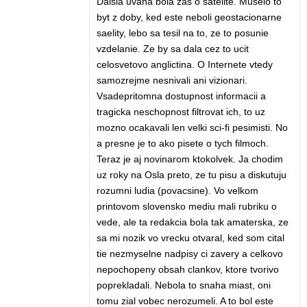
Dalsia uvaha bola zas o satelite. Muselo to
byt z doby, ked este neboli geostacionarne
saelity, lebo sa tesil na to, ze to posunie
vzdelanie. Ze by sa dala cez to ucit
celosvetovo anglictina. O Internete vtedy
samozrejme nesnivali ani vizionari.
Vsadepritomna dostupnost informacii a
tragicka neschopnost filtrovat ich, to uz
mozno ocakavali len velki sci-fi pesimisti. No
a presne je to ako pisete o tych filmoch.
Teraz je aj novinarom ktokolvek. Ja chodim
uz roky na Osla preto, ze tu pisu a diskutuju
rozumni ludia (povacsine). Vo velkom
printovom slovensko mediu mali rubriku o
vede, ale ta redakcia bola tak amaterska, ze
sa mi nozik vo vrecku otvaral, ked som cital
tie nezmyselne nadpisy ci zavery a celkovo
nepochopeny obsah clankov, ktore tvorivo
poprekladali. Nebola to snaha miast, oni
tomu zial vobec nerozumeli. A to bol este