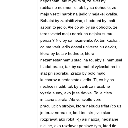
nepoznam, ale myslim si, ze svet by
radikalne nezmenilo, ak by sa dohodlo, ze
maju vsetci narok na jedlo v nejakej kvalite.
Bohatsi by zaplatili viac, chodobni by mali
aspon to jedlo. Ale co ak by sa dohodlo, ze
teraz vsetci maju narok na nejaku sumu
penazi? Nic by sa nezmenilo. Ak ten kuchar,
co ma varit jedlo dostal univerzalnu davku,
ktora by bola v hodnote, ktora
nezamestannemu staci na to, aby si nemusel
hladat pracu, tak by sa mohol vykaslat na to
stat pri sporaku. Zrazu by bolo malo
kucharov a nedostatok jedla. Ti, co by sa
nechceli nudit, tak by varili za nasobne
vyssie sumy, ako je ta davka. To je cista
inflacna spirala. Ale vo svetle vizie
pracujucich strojov, ktore nebudu frflat (co uz
je teraz nerealne, ked ten stroj vie skor
rozpravat ako robit :-)) asi naozaj neostane
nic ine, ako rozdavat peniaze tym, ktori tie