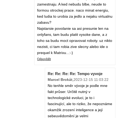
zamestnaju. A ked nebudu blbe, neude to
formou otrockej prace. naco minat energiu,
ked ludia to urobia za jedlo a nejaku virtualnu
zabavu?
Najstarsie povolanie sa asi presunie len na
onlyfans, tam budu platit vysoke dane, a z
toho sa budu moct opravovat roboty. uz nikto
nezisti, ci tam robia zive slecny alebo ide o
prequel k Matrixu...:-)
Odpovědět
Re: Re: Re: Re: Tempo vyvoje
Marcel Brokát
,
2023-12-15 11:03:22
No tenhle směr vývoje je podle mne
fakt průser. Určitě nutný v
technologické evoluci, je to i
fascinující, ale to riziko, že nepoznáme
okamžik zrození inteligence a její
sebeuvědomění je velmi