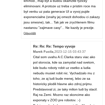
km/hod., maji byt a budou okamzite fyzicky
eliminovani. A protoze uz treba v pristim roce ma
byt venku uz pata generace UI a vyvoj pujde
exponencialne (snahy jej omezit dohodou ci zakazy
jsou smesne), tak... Tak jak ve zrychlenem filmu
nastanou "zajimave casy"... Ne kazdy je prezije.
Odpovědět
Re: Re: Re: Tempo vyvoje
Marek Fucila
,
2023-12-15 03:43:37
Cital som uvahu A.C.Clarka staru viac ako
pol storocia, kde sa zamyslal nad svetom,
kde budu roboty robit uz vsetko a ludia
nebudu musiet robit nic. Vychadzalo mu z
toho, ze aj ludi bude menej, lebo ze sa
historicky plodili hlavne ako zdroj prijmu.
Predstavoval zi, ze taky milion ludi by stacil.
Raj na Zemi. Mozno raz skoncime ako
exponaty v ZOO pre robotov. :-)