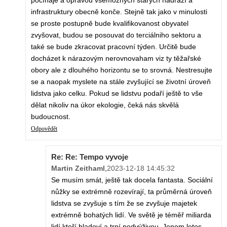
počínaje a opravou všemožných starých nádraží a
infrastruktury obecně konče. Stejně tak jako v minulosti
se proste postupně bude kvalifikovanost obyvatel
zvyšovat, budou se posouvat do terciálniho sektoru a
také se bude zkracovat pracovní týden. Určitě bude
docházet k nárazovým nerovnovaham viz ty těžařské
obory ale z dlouhého horizontu se to srovná. Nestresujte
se a naopak myslete na stále zvyšující se životní úroveň
lidstva jako celku. Pokud se lidstvu podaří ještě to vše
dělat nikoliv na úkor ekologie, čeká nás skvělá
budoucnost.
Odpovědět
Re: Re: Tempo vyvoje
Martin Zeithaml
,
2023-12-18 14:45:32
Se musím smát, ještě tak docela fantasta. Sociální
nůžky se extrémně rozevírají, ta průměrná úroveň
lidstva se zvyšuje s tím že se zvyšuje majetek
extrémně bohatých lidí. Ve světě je téměř miliarda
lidí kteří hladoví a trpí podvýživou. Jenom letos