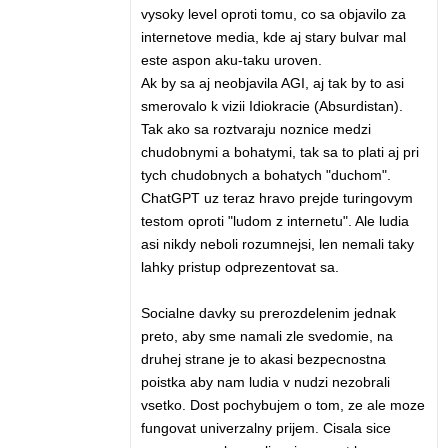
vysoky level oproti tomu, co sa objavilo za
internetove media, kde aj stary bulvar mal
este aspon aku-taku uroven.
Ak by sa aj neobjavila AGI, aj tak by to asi
smerovalo k vizii Idiokracie (Absurdistan).
Tak ako sa roztvaraju noznice medzi
chudobnymi a bohatymi, tak sa to plati aj pri
tych chudobnych a bohatych "duchom".
ChatGPT uz teraz hravo prejde turingovym
testom oproti "ludom z internetu". Ale ludia
asi nikdy neboli rozumnejsi, len nemali taky
lahky pristup odprezentovat sa.
Socialne davky su prerozdelenim jednak
preto, aby sme namali zle svedomie, na
druhej strane je to akasi bezpecnostna
poistka aby nam ludia v nudzi nezobrali
vsetko. Dost pochybujem o tom, ze ale moze
fungovat univerzalny prijem. Cisala sice