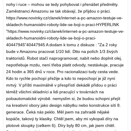
nohy i ruce – mohou se tedy pohybovat i přenášet předměty.
Zaměstnanci Amazonu se tak obávají, že přijdou o práci.
https://www.novinky.cz/clanek/internet-a-pc-amazon-testuje-ve-
skladech-humanoidni-roboty-lide-se-boji-o-praci-HYPERLINK
"https://www.novinky.cz/clanek/internet-a-pc-amazon-testuje-ve-
skladech-humanoidni-roboty-lide-se-boji-o-praci-
40447945"40447945 A dodam k tomu z diskuze : "Za 2 roky
bude v Amazonu pracovat 1/10 lidí. Dtto na polích 1/3 živých
traktoristů. Robot stačí naprogramovat, nabít nebo doplnit olej,
nepotřebuje mzdu, není třeba platit odvody, nestávkuje, pracuje
24 hodin a 365 dnů v roce. Pro racionalizaci tudy cesta vede.
Kdo to rychle pochopí přežije a kdo to nepochopí je již nyní
mrtvý. V příští maximálně v přespřístí dekádě přidou o práci
téměž všichni skladníci a lidi pracující v továrnách na
poloautomatické výrobě. nemyslím si, že budou schopni přejít
na kreativní obory jako design nábytku nebo konstrukce sítí 8.
generace. Čeká nás peklo. Měl jsem na zahradě nějaké
kopáče, takový ty klasiky. Chtěl jsem, aby mi vykopali díry na
plotové sloupky (celkem 6). Díry byly 80 cm, jak jsem chtěl.