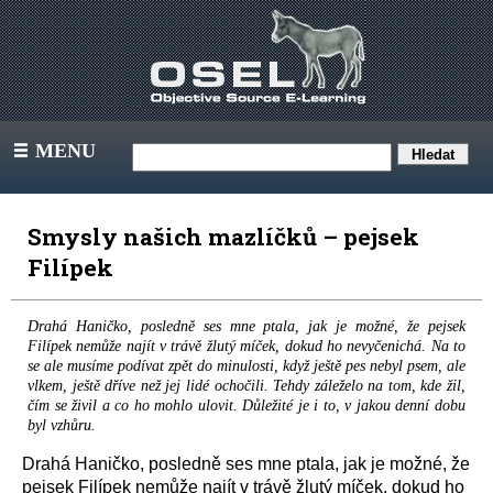
MENU
III
Smysly našich mazlíčků – pejsek
Filípek
Drahá Haničko, posledně ses mne ptala, jak je možné, že pejsek
Filípek nemůže najít v trávě žlutý míček, dokud ho nevyčenichá. Na to
se ale musíme podívat zpět do minulosti, když ještě pes nebyl psem, ale
vlkem, ještě dříve než jej lidé ochočili. Tehdy záleželo na tom, kde žil,
čím se živil a co ho mohlo ulovit. Důležité je i to, v jakou denní dobu
byl vzhůru.
Drahá Haničko, posledně ses mne ptala, jak je možné, že
pejsek Filípek nemůže najít v trávě žlutý míček, dokud ho