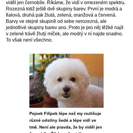
viděl jen černobíle. Říkáme, že vidí v omezeném spektru.
Rozezná totiž ještě dvě skupiny barev. První je modrá a
fialová, druhá pak žlutá, zelená, oranžová a červená.
Barvy ve stejné skupině od sebe nerozezná, ale
jednotlivé skupiny barev ano. Proto je pro něj těžké najít
v zelené trávě žlutý míček, ale modrý v ní najde snadno.
To však není všechno.
Pejsek Filípek lépe než my rozlišuje
různé odstíny šedé a lépe vidí ve
tmě. Není ale pravda, že by viděl jen