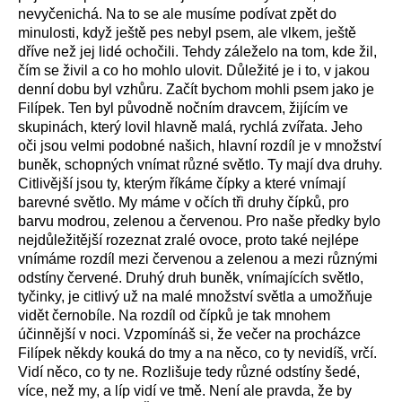
nevyčenichá. Na to se ale musíme podívat zpět do
minulosti, když ještě pes nebyl psem, ale vlkem, ještě
dříve než jej lidé ochočili. Tehdy záleželo na tom, kde žil,
čím se živil a co ho mohlo ulovit. Důležité je i to, v jakou
denní dobu byl vzhůru. Začít bychom mohli psem jako je
Filípek. Ten byl původně nočním dravcem, žijícím ve
skupinách, který lovil hlavně malá, rychlá zvířata. Jeho
oči jsou velmi podobné našich, hlavní rozdíl je v množství
buněk, schopných vnímat různé světlo. Ty mají dva druhy.
Citlivější jsou ty, kterým říkáme čípky a které vnímají
barevné světlo. My máme v očích tři druhy čípků, pro
barvu modrou, zelenou a červenou. Pro naše předky bylo
nejdůležitější rozeznat zralé ovoce, proto také nejlépe
vnímáme rozdíl mezi červenou a zelenou a mezi různými
odstíny červené. Druhý druh buněk, vnímajících světlo,
tyčinky, je citlivý už na malé množství světla a umožňuje
vidět černobíle. Na rozdíl od čípků je tak mnohem
účinnější v noci. Vzpomínáš si, že večer na procházce
Filípek někdy kouká do tmy a na něco, co ty nevidíš, vrčí.
Vidí něco, co ty ne. Rozlišuje tedy různé odstíny šedé,
více, než my, a líp vidí ve tmě. Není ale pravda, že by