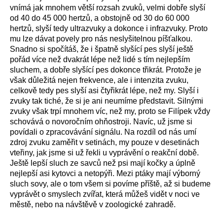
vnímá jak mnohem větší rozsah zvuků, velmi dobře slyší
od 40 do 45 000 hertzů, a obstojně od 30 do 60 000
hertzů, slyší tedy ultrazvuky a dokonce i infrazvuky. Proto
mu lze dávat povely pro nás neslyšitelnou píšťalkou.
Snadno si spočítáš, že i špatně slyšící pes slyší ještě
pořád více než dvakrát lépe než lidé s tím nejlepším
sluchem, a dobře slyšící pes dokonce třikrát. Protože je
však důležitá nejen frekvence, ale i intenzita zvuku,
celkově tedy pes slyší asi čtyřikrát lépe, než my. Slyší i
zvuky tak tiché, že si je ani neumíme představit. Silnými
zvuky však trpí mnohem víc, než my, proto se Filípek vždy
schovává o novoročním ohňostroji. Navíc, už jsme si
povídali o zpracovávání signálu. Na rozdíl od nás umí
zdroj zvuku zaměřit v setinách, my pouze v desetinách
vteřiny, jak jsme si už řekli u vyprávění o reakční době.
Ještě lepší sluch ze savců než psi mají kočky a úplně
nejlepší asi kytovci a netopýři. Mezi ptáky mají výborný
sluch sovy, ale o tom všem si povíme příště, až si budeme
vyprávět o smyslech zvířat, která můžeš vidět v noci ve
městě, nebo na návštěvě v zoologické zahradě.