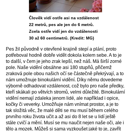
Člověk vidí ostře asi na vzdálenost
22 metrů, pes ale jen do 6 metrů.
Zcela ostře vidí jen do vzdálenosti
30 až 60 centimetrů. (Kredit: MG)
Pes žil původně v otevřené krajině stepí a plání, proto
potřeboval hodně dobře vidět dokola kolem sebe. A to je
to další, v čem je jeho zrak lepší, než náš. Má širší zorné
pole. Naše vidění obsáhne asi 180 stupňů, přičemž
zraková pole obou našich očí se částečně překrývají, a to
nám umožnuje binokulární vidění. Díky němu dovedeme
výborně odhadovat vzdálenost, což bylo pro naše předky,
kteří skákali po větvích stromů, velmi důležité. Binokulární
vidění nemají zdaleka jenom lidé, ale například i opice,
kočky či veverky. Umožňuje nám vnímat prostor, a je to
tak složitá věc, že malé děti se mu musí během celého
prvního roku života učit a až asi do 8 let se u lidí ještě
stále cvičí a mění. Musí se mu naučit nejen naše oči, ale i
tělo a mozek. Můžeš si sama vyzkoušet jaké to je, zavřít