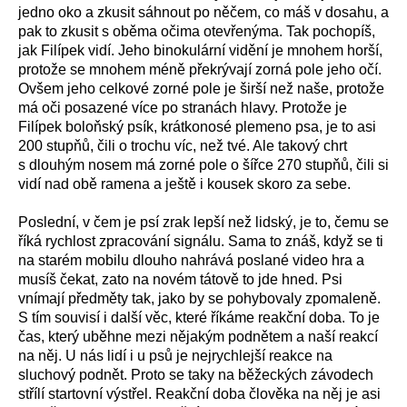
jedno oko a zkusit sáhnout po něčem, co máš v dosahu, a
pak to zkusit s oběma očima otevřenýma. Tak pochopíš,
jak Filípek vidí. Jeho binokulární vidění je mnohem horší,
protože se mnohem méně překrývají zorná pole jeho očí.
Ovšem jeho celkové zorné pole je širší než naše, protože
má oči posazené více po stranách hlavy. Protože je
Filípek boloňský psík, krátkonosé plemeno psa, je to asi
200 stupňů, čili o trochu víc, než tvé. Ale takový chrt
s dlouhým nosem má zorné pole o šířce 270 stupňů, čili si
vidí nad obě ramena a ještě i kousek skoro za sebe.
Poslední, v čem je psí zrak lepší než lidský, je to, čemu se
říká rychlost zpracování signálu. Sama to znáš, když se ti
na starém mobilu dlouho nahrává poslané video hra a
musíš čekat, zato na novém tátově to jde hned. Psi
vnímají předměty tak, jako by se pohybovaly zpomaleně.
S tím souvisí i další věc, které říkáme reakční doba. To je
čas, který uběhne mezi nějakým podnětem a naší reakcí
na něj. U nás lidí i u psů je nejrychlejší reakce na
sluchový podnět. Proto se taky na běžeckých závodech
střílí startovní výstřel. Reakční doba člověka na něj je asi