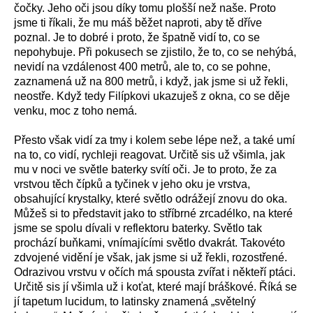
čočky. Jeho oči jsou díky tomu plošší než naše. Proto
jsme ti říkali, že mu máš běžet naproti, aby tě dříve
poznal. Je to dobré i proto, že špatně vidí to, co se
nepohybuje. Při pokusech se zjistilo, že to, co se nehýbá,
nevidí na vzdálenost 400 metrů, ale to, co se pohne,
zaznamená už na 800 metrů, i když, jak jsme si už řekli,
neostře. Když tedy Filípkovi ukazuješ z okna, co se děje
venku, moc z toho nemá.
Přesto však vidí za tmy i kolem sebe lépe než, a také umí
na to, co vidí, rychleji reagovat. Určitě sis už všimla, jak
mu v noci ve světle baterky svítí oči. Je to proto, že za
vrstvou těch čípků a tyčinek v jeho oku je vrstva,
obsahující krystalky, které světlo odrážejí znovu do oka.
Můžeš si to představit jako to stříbrné zrcadélko, na které
jsme se spolu dívali v reflektoru baterky. Světlo tak
prochází buňkami, vnímajícími světlo dvakrát. Takovéto
zdvojené vidění je však, jak jsme si už řekli, rozostřené.
Odrazivou vrstvu v očích má spousta zvířat i někteří ptáci.
Určitě sis jí všimla už i koťat, které mají bráškové. Říká se
jí tapetum lucidum, to latinsky znamená „světelný