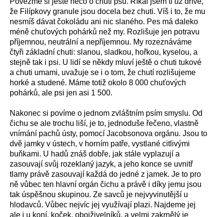
Povězme si ještě něco o chuti psů. Říkal jsem ti už dříve,
že Filípkovy granule jsou docela bez chuti. Víš i to, že mu
nesmíš dávat čokoládu ani nic slaného. Pes má daleko
méně chuťových pohárků než my. Rozlišuje jen potravu
příjemnou, neutrální a nepříjemnou. My rozeznáváme
čtyři základní chuti: slanou, sladkou, hořkou, kyselou, a
stejně tak i psi. U lidí se někdy mluví ještě o chuti tukové
a chuti umami, uvažuje se i o tom, že chutí rozlišujeme
horké a studené. Máme totiž okolo 8 000 chuťových
pohárků, ale psi jen asi 1 500.
Nakonec si povíme o jednom zvláštním psím smyslu. Od
čichu se ale trochu liší, je to, jednoduše řečeno, vlastně
vnímání pachů ústy, pomocí Jacobsonova orgánu. Jsou to
dvě jamky v ústech, v horním patře, vystlané citlivými
buňkami. U hadů znáš dobře, jak stále vyplazují a
zasouvají svůj rozeklaný jazyk, a jeho konce se uvnitř
tlamy právě zasouvají každá do jedné z jamek. Je to pro
ně vůbec ten hlavní orgán čichu a právě i díky jemu jsou
tak úspěšnou skupinou. Ze savců je nejvyvinutější u
hlodavců. Vůbec nejvíc jej využívají plazi. Najdeme jej
ale i u koní, koček, obojživelníků, a velmi zakrnělý je