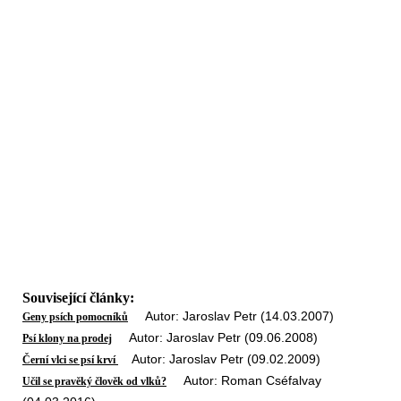
Související články:
Autor: Jaroslav Petr (14.03.2007)
Geny psích pomocníků
Autor: Jaroslav Petr (09.06.2008)
Psí klony na prodej
Autor: Jaroslav Petr (09.02.2009)
Černí vlci se psí krví
Autor: Roman Cséfalvay
Učil se pravěký člověk od vlků?