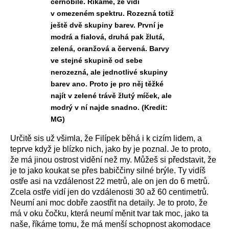
černobíle. Říkáme, že vidí
v omezeném spektru. Rozezná totiž
ještě dvě skupiny barev. První je
modrá a fialová, druhá pak žlutá,
zelená, oranžová a červená. Barvy
ve stejné skupině od sebe
nerozezná, ale jednotlivé skupiny
barev ano. Proto je pro něj těžké
najít v zelené trávě žlutý míček, ale
modrý v ní najde snadno. (Kredit:
MG)
Určitě sis už všimla, že Filípek běhá i k cizím lidem, a
teprve když je blízko nich, jako by je poznal. Je to proto,
že má jinou ostrost vidění než my. Můžeš si představit, že
je to jako koukat se přes babiččiny silné brýle. Ty vidíš
ostře asi na vzdálenost 22 metrů, ale on jen do 6 metrů.
Zcela ostře vidí jen do vzdálenosti 30 až 60 centimetrů.
Neumí ani moc dobře zaostřit na detaily. Je to proto, že
má v oku čočku, která neumí měnit tvar tak moc, jako ta
naše, říkáme tomu, že má menší schopnost akomodace