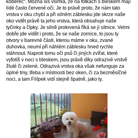
koberec“. Možná sis všimla, že na fotkách s bleskem mají
lidé často červené oči. Je to právě proto, že nám tato
vrstva v oku chybí a při silném záblesku jde skrze naše
oko vidět právě ta jeho vrstva, která obsahuje naše
tyčinky a čípky. Je silně prokrvená říká se jí sítnice. Velmi
dobře jde vidět i proto, že se naše zornice, to jsou ty
otvory v barevné části, kterou máme v oku, zvané
duhovka, neumí při náhlém záblesku hned rychle
stáhnout. Naproti tomu oči psů či jiných zvířat, které
vyfotíš v noci s bleskem, jsou právě díky odrazivé vrstvě
žluté či zelené. Odrazivá vrstva oka však nefunguje za
úplné tmy, třeba v místnosti bez oken, či za bezměsíčné
noci, a tam Filípek vidí stejně špatně, jako ty.