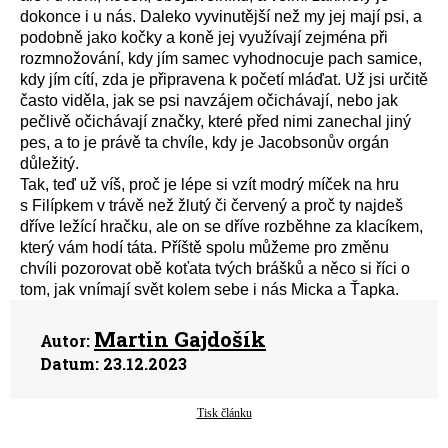
dokonce i u nás. Daleko vyvinutější než my jej mají psi, a
podobně jako kočky a koně jej využívají zejména při
rozmnožování, kdy jím samec vyhodnocuje pach samice,
kdy jím cítí, zda je připravena k početí mláďat. Už jsi určitě
často viděla, jak se psi navzájem očichávají, nebo jak
pečlivě očichávají značky, které před nimi zanechal jiný
pes, a to je právě ta chvíle, kdy je Jacobsonův orgán
důležitý.
Tak, teď už víš, proč je lépe si vzít modrý míček na hru
s Filípkem v trávě než žlutý či červený a proč ty najdeš
dříve ležící hračku, ale on se dříve rozběhne za klacíkem,
který vám hodí táta. Příště spolu můžeme pro změnu
chvíli pozorovat obě koťata tvých brášků a něco si říci o
tom, jak vnímají svět kolem sebe i nás Micka a Ťapka.
Martin Gajdošík
Autor:
Datum:
23.12.2023
Tisk článku