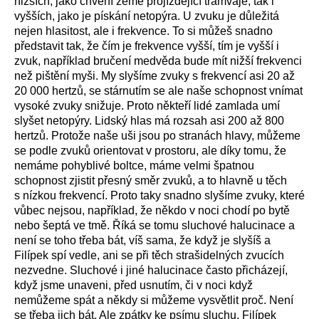
nižších, jako chvění země projíždějící tramvaje, tak i
vyšších, jako je pískání netopýra. U zvuku je důležitá
nejen hlasitost, ale i frekvence. To si můžeš snadno
představit tak, že čím je frekvence vyšší, tím je vyšší i
zvuk, například bručení medvěda bude mít nižší frekvenci
než pištění myši. My slyšíme zvuky s frekvencí asi 20 až
20 000 hertzů, se stárnutím se ale naše schopnost vnímat
vysoké zvuky snižuje. Proto někteří lidé zamlada umí
slyšet netopýry. Lidský hlas má rozsah asi 200 až 800
hertzů. Protože naše uši jsou po stranách hlavy, můžeme
se podle zvuků orientovat v prostoru, ale díky tomu, že
nemáme pohyblivé boltce, máme velmi špatnou
schopnost zjistit přesný směr zvuků, a to hlavně u těch
s nízkou frekvencí. Proto taky snadno slyšíme zvuky, které
vůbec nejsou, například, že někdo v noci chodí po bytě
nebo šeptá ve tmě. Říká se tomu sluchové halucinace a
není se toho třeba bát, víš sama, že když je slyšíš a
Filípek spí vedle, ani se při těch strašidelných zvucích
nezvedne. Sluchové i jiné halucinace často přicházejí,
když jsme unaveni, před usnutím, či v noci když
nemůžeme spát a někdy si můžeme vysvětlit proč. Není
se třeba jich bát. Ale zpátky ke psímu sluchu. Filípek