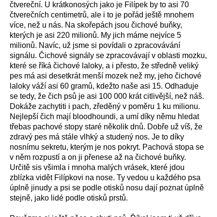
čtvereční. U krátkonosých jako je Filípek by to asi 70
čtverečních centimetrů, ale i to je pořád ještě mnohem
více, než u nás. Na skořepách jsou čichové buňky,
kterých je asi 220 milionů. My jich máme nejvíce 5
milionů. Navíc, už jsme si povídali o zpracovávání
signálu. Čichové signály se zpracovávají v oblasti mozku,
které se říká čichové laloky, a i přesto, že středně veliký
pes má asi desetkrát menší mozek než my, jeho čichové
laloky váží asi 60 gramů, kdežto naše asi 15. Odhaduje
se tedy, že čich psů je asi 100 000 krát citlivější, než náš.
Dokáže zachytiti i pach, zředěný v poměru 1 ku milionu.
Nejlepší čich mají bloodhoundi, a umí díky němu hledat
třebas pachové stopy staré několik dnů. Dobře už víš, že
zdravý pes má stále vlhký a studený nos. Je to díky
nosnímu sekretu, kterým je nos pokryt. Pachová stopa se
v něm rozpustí a on ji přenese až na čichové buňky.
Určitě sis všimla i mnoha malých vrásek, které jdou
zblízka vidět Filípkovi na nose. Ty vedou u každého psa
úplně jinudy a psi se podle otisků nosu dají poznat úplně
stejně, jako lidé podle otisků prstů.