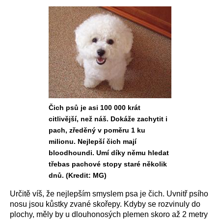
Čich psů je asi 100 000 krát
citlivější, než náš. Dokáže zachytit i
pach, zředěný v poměru 1 ku
milionu. Nejlepší čich mají
bloodhoundi. Umí díky němu hledat
třebas pachové stopy staré několik
dnů. (Kredit: MG)
Určitě víš, že nejlepším smyslem psa je čich. Uvnitř psího
nosu jsou kůstky zvané skořepy. Kdyby se rozvinuly do
plochy, měly by u dlouhonosých plemen skoro až 2 metry