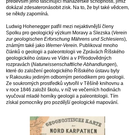
především jeho fascinující manažerské schopnosti, jimiž
dokázal zdesateronásobit zisk. Na to, že byl také vědcem,
se někdy zapomíná.
Ludwig Hohenegger patřil mezi nejaktivnější členy
Spolku pro geologický výzkum Moravy a Slezska (
Verein
zur geologischen Erforschung Mährens und Schlesiens
),
známým také jako
Werner-Verein
. Publikoval mnoho
článků o geologii a paleontologii ve Zprávách Říšského
geologického ústavu ve Vídni a v Přírodovědných
rozpravách (
Naturwissenschaftliche Abhandlungen
),
které do založení geologického Říšského ústavu byly
v Rakousku jediným odborným periodikem pro geologii.
Ze soukromých prostředků vytvořil v Těšíně knihovnu a
v roce 1846 založil školu, v níž ve večerních hodinách
vyučoval mladé horníky geologii a paleontologii. Tím
získal pomocníky pro pozdější geologické mapování.