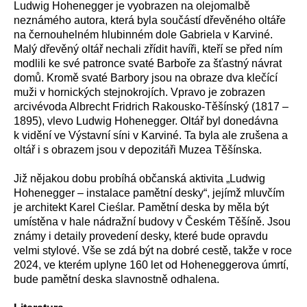
Ludwig Hohenegger je vyobrazen na olejomalbě
neznámého autora, která byla součástí dřevěného oltáře
na černouhelném hlubinném dole Gabriela v Karviné.
Malý dřevěný oltář nechali zřídit havíři, kteří se před ním
modlili ke své patronce svaté Barboře za šťastný návrat
domů. Kromě svaté Barbory jsou na obraze dva klečící
muži v hornických stejnokrojích. Vpravo je zobrazen
arcivévoda Albrecht Fridrich Rakousko-Těšínský (1817 –
1895), vlevo Ludwig Hohenegger. Oltář byl donedávna
k vidění ve Výstavní síni v Karviné. Ta byla ale zrušena a
oltář i s obrazem jsou v depozitáři Muzea Těšínska.
Již nějakou dobu probíhá občanská aktivita „Ludwig
Hohenegger – instalace pamětní desky“, jejímž mluvčím
je architekt Karel Cieślar. Pamětní deska by měla být
umístěna v hale nádražní budovy v Českém Těšíně. Jsou
známy i detaily provedení desky, které bude opravdu
velmi stylové. Vše se zdá být na dobré cestě, takže v roce
2024, ve kterém uplyne 160 let od Hoheneggerova úmrtí,
bude pamětní deska slavnostně odhalena.