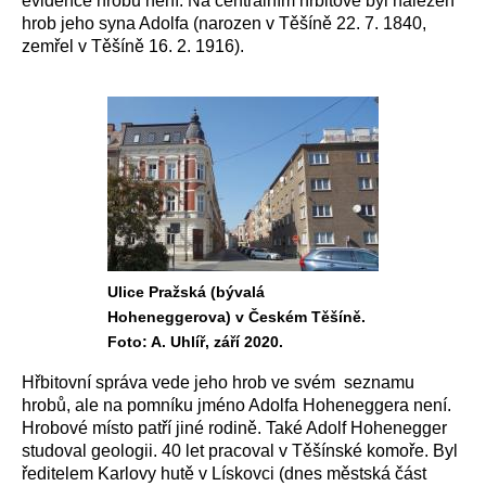
evidence hrobů není. Na centrálním hřbitově byl nalezen
hrob jeho syna Adolfa (narozen v Těšíně 22. 7. 1840,
zemřel v Těšíně 16. 2. 1916).
Ulice Pražská (bývalá
Hoheneggerova) v Českém Těšíně.
Foto: A. Uhlíř, září 2020.
Hřbitovní správa vede jeho hrob ve svém seznamu
hrobů, ale na pomníku jméno Adolfa Hoheneggera není.
Hrobové místo patří jiné rodině. Také Adolf Hohenegger
studoval geologii. 40 let pracoval v Těšínské komoře. Byl
ředitelem Karlovy hutě v Lískovci (dnes městská část