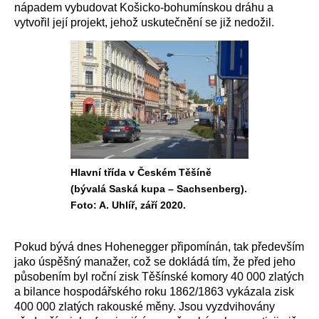
nápadem vybudovat Košicko-bohumínskou dráhu a
vytvořil její projekt, jehož uskutečnění se již nedožil.
Hlavní třída v Českém Těšíně
(bývalá Saská kupa – Sachsenberg).
Foto: A. Uhlíř, září 2020.
Pokud bývá dnes Hohenegger připomínán, tak především
jako úspěšný manažer, což se dokládá tím, že před jeho
působením byl roční zisk Těšínské komory 40 000 zlatých
a bilance hospodářského roku 1862/1863 vykázala zisk
400 000 zlatých rakouské měny. Jsou vyzdvihovány