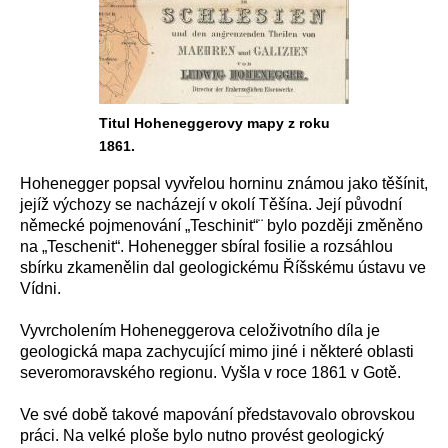
Titul Hoheneggerovy mapy z roku
1861.
Hohenegger popsal vyvřelou horninu známou jako těšínit,
jejíž výchozy se nacházejí v okolí Těšína. Její původní
německé pojmenování „Teschinit“¨ bylo později změněno
na „Teschenit“. Hohenegger sbíral fosilie a rozsáhlou
sbírku zkamenělin dal geologickému Říšskému ústavu ve
Vídni.
Vyvrcholením Hoheneggerova celoživotního díla je
geologická mapa zachycující mimo jiné i některé oblasti
severomoravského regionu. Vyšla v roce 1861 v Gotě.
Ve své době takové mapování představovalo obrovskou
práci. Na velké ploše bylo nutno provést geologický