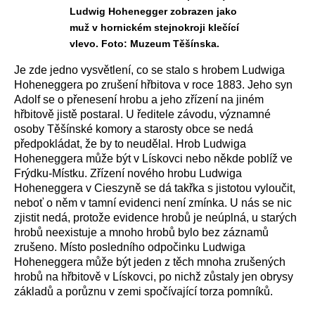
Ludwig Hohenegger zobrazen jako
muž v hornickém stejnokroji klečící
vlevo. Foto: Muzeum Těšínska.
Je zde jedno vysvětlení, co se stalo s hrobem Ludwiga
Hoheneggera po zrušení hřbitova v roce 1883. Jeho syn
Adolf se o přenesení hrobu a jeho zřízení na jiném
hřbitově jistě postaral. U ředitele závodu, významné
osoby Těšínské komory a starosty obce se nedá
předpokládat, že by to neudělal. Hrob Ludwiga
Hoheneggera může být v Lískovci nebo někde poblíž ve
Frýdku-Místku. Zřízení nového hrobu Ludwiga
Hoheneggera v Cieszyně se dá takřka s jistotou vyloučit,
neboť o něm v tamní evidenci není zmínka. U nás se nic
zjistit nedá, protože evidence hrobů je neúplná, u starých
hrobů neexistuje a mnoho hrobů bylo bez záznamů
zrušeno. Místo posledního odpočinku Ludwiga
Hoheneggera může být jeden z těch mnoha zrušených
hrobů na hřbitově v Lískovci, po nichž zůstaly jen obrysy
základů a porůznu v zemi spočívající torza pomníků.