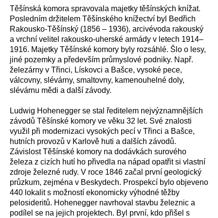
Těšínská komora spravovala majetky těšínských knížat.
Posledním držitelem Těšínského knížectví byl Bedřich
Rakousko-Těšínský (1856 – 1936), arcivévoda rakouský
a vrchní velitel rakousko-uherské armády v letech 1914–
1916. Majetky Těšínské komory byly rozsáhlé. Šlo o lesy,
jiné pozemky a především průmyslové podniky. Např.
železárny v Třinci, Lískovci a Bašce, vysoké pece,
válcovny, slévárny, smaltovny, kamenouhelné doly,
slévárnu mědi a další závody.
Ludwig Hohenegger se stal ředitelem nejvýznamnějších
závodů Těšínské komory ve věku 32 let. Své znalosti
využil při modernizaci vysokých pecí v Třinci a Bašce,
hutních provozů v Karlově huti a dalších závodů.
Závislost Těšínské komory na dodávkách surového
železa z cizích hutí ho přivedla na nápad opatřit si vlastní
zdroje železné rudy. V roce 1846 začal první geologický
průzkum, zejména v Beskydech. Prospekcí bylo objeveno
440 lokalit s možností ekonomicky výhodné těžby
pelosideritů. Hohenegger navrhoval stavbu železnic a
podílel se na jejich projektech. Byl první, kdo přišel s