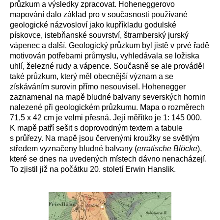
průzkum a výsledky zpracovat. Hoheneggerovo
mapování dalo základ pro v současnosti používané
geologické názvosloví jako kupříkladu godulské
pískovce, istebňanské souvrství, štramberský jurský
vápenec a další. Geologický průzkum byl jistě v prvé řadě
motivován potřebami průmyslu, vyhledávala se ložiska
uhlí, železné rudy a vápence. Současně se ale prováděl
také průzkum, který měl obecnější význam a se
získáváním surovin přímo nesouvisel. Hohenegger
zaznamenal na mapě bludné balvany severských hornin
nalezené při geologickém průzkumu. Mapa o rozměrech
71,5 x 42 cm je velmi přesná. Její měřítko je 1: 145 000.
K mapě patří sešit s doprovodným textem a tabule
s průřezy. Na mapě jsou červenými kroužky se světlým
středem vyznačeny bludné balvany (
erratische Blöcke
),
které se dnes na uvedených místech dávno nenacházejí.
To zjistil již na počátku 20. století Erwin Hanslik.