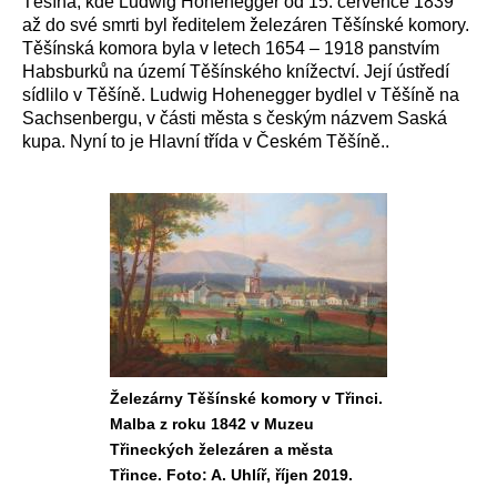
Těšína, kde Ludwig Hohenegger od 15. července 1839
až do své smrti byl ředitelem železáren Těšínské komory.
Těšínská komora byla v letech 1654 – 1918 panstvím
Habsburků na území Těšínského knížectví. Její ústředí
sídlilo v Těšíně. Ludwig Hohenegger bydlel v Těšíně na
Sachsenbergu, v části města s českým názvem Saská
kupa. Nyní to je Hlavní třída v Českém Těšíně.
.
Železárny Těšínské komory v Třinci.
Malba z roku 1842 v Muzeu
Třineckých železáren a města
Třince. Foto: A. Uhlíř, říjen 2019.