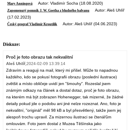
Autor: Vladimír Socha (18.08.2020)
Mary Anningová
Autor: Aleš Uhlíř
Zapomenutý pomník J. W. Goetha z bludného balvanu
(17.02.2023)
Autor: Aleš Uhlíř (04.06.2023)
Český geograf Vladimír Kroutilík
Diskuze:
Proč je foto obrazu tak nekvalitní
Aleš Uhlíř
,
2024-02-09 13:39:14
Zdravím a reaguji na mail, který mi přišel. Může to napadnou
každého, kdo se pokusí fotografii obrazu (poslední ilustrace)
zvětšit a místo obličeje uvidí jen "šmouhy". Rozeslal jsem
známým odkazy na článek a dostal dotaz, proč je foto obrazu,
na kterém má být zobrazen Hohenegger, tak mizerné, že žádné
detaily pokud jde o podobu ani jiné nelze rozeznat. Ano, foto je
nekvalitní, "originál" měl 98 kB a byl přesvětlený, takže jsem jej
alespoň trochu upravil. Za mizernou ilustraci se čtenářům
omlouvám. Foto jsem dostal z Muzea Těšínska jako