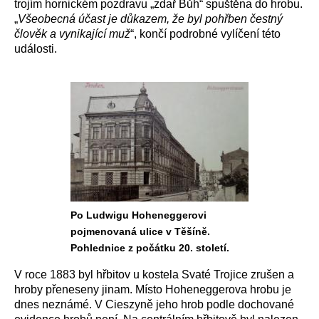
trojím hornickém pozdravu „zdař Bůh“ spuštěna do hrobu.
„
Všeobecná účast je důkazem, že byl pohřben čestný
člověk a vynikající muž
“, končí podrobné vylíčení této
události.
Po Ludwigu Hoheneggerovi
pojmenovaná ulice v Těšíně.
Pohlednice z počátku 20. století.
V roce 1883 byl hřbitov u kostela Svaté Trojice zrušen a
hroby přeneseny jinam. Místo Hoheneggerova hrobu je
dnes neznámé. V Cieszyně jeho hrob podle dochované