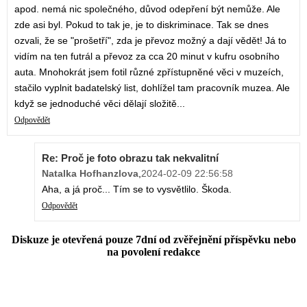
apod. nemá nic společného, důvod odepření být nemůže. Ale
zde asi byl. Pokud to tak je, je to diskriminace. Tak se dnes
ozvali, že se "prošetří", zda je převoz možný a dají vědět! Já to
vidím na ten futrál a převoz za cca 20 minut v kufru osobního
auta. Mnohokrát jsem fotil různé zpřístupněné věci v muzeích,
stačilo vyplnit badatelský list, dohlížel tam pracovník muzea. Ale
když se jednoduché věci dělají složitě...
Odpovědět
Re: Proč je foto obrazu tak nekvalitní
Natalka Hofhanzlova
,
2024-02-09 22:56:58
Aha, a já proč... Tím se to vysvětlilo. Škoda.
Odpovědět
Diskuze je otevřená pouze 7dní od zvěřejnění příspěvku nebo
na povolení redakce