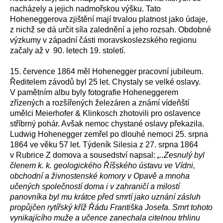
nacházely a jejich nadmořskou výšku. Tato
Hoheneggerova zjištění mají trvalou platnost jako údaje,
z nichž se dá určit síla zalednění a jeho rozsah. Obdobné
výzkumy v západní části moravskoslezského regionu
začaly až v 90. letech 19. století.
15. července 1864 měl Hohenegger pracovní jubileum.
Ředitelem závodů byl 25 let. Chystaly se velké oslavy.
V pamětním albu byly fotografie Hoheneggerem
zřízených a rozšířených železáren a známí vídeňští
umělci Meierhofer & Klinkosch zhotovili pro oslavence
stříbrný pohár. Avšak nemoc chystané oslavy překazila.
Ludwig Hohenegger zemřel po dlouhé nemoci 25. srpna
1864 ve věku 57 let. Týdeník Silesia z 27. srpna 1864
v Rubrice Z domova a sousedství napsal:
„..Zesnulý byl
členem k. k. geologického Říšského ústavu ve Vídni,
obchodní a živnostenské komory v Opavě a mnoha
učených společností doma i v zahraničí a milostí
panovníka byl mu krátce před smrtí jako uznání zásluh
propůjčen rytířský kříž Řádu Františka Josefa. Smrt tohoto
vynikajícího muže a učence zanechala citelnou trhlinu