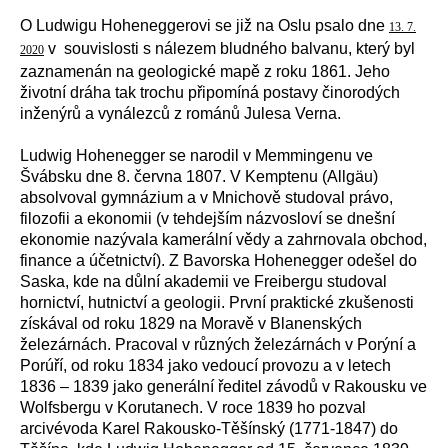
O Ludwigu Hoheneggerovi se již na Oslu psalo dne
13. 7.
v souvislosti s nálezem bludného balvanu, který byl
2020
zaznamenán na geologické mapě z roku 1861. Jeho
životní dráha tak trochu připomíná postavy činorodých
inženýrů a vynálezců z románů Julesa Verna.
Ludwig Hohenegger se narodil v Memmingenu ve
Švábsku dne 8. června 1807. V Kemptenu (Allgäu)
absolvoval gymnázium a v Mnichově studoval právo,
filozofii a ekonomii (v tehdejším názvosloví se dnešní
ekonomie nazývala kamerální vědy a zahrnovala obchod,
finance a účetnictví). Z Bavorska Hohenegger odešel do
Saska, kde na důlní akademii ve Freibergu studoval
hornictví, hutnictví a geologii. První praktické zkušenosti
získával od roku 1829 na Moravě v Blanenských
železárnách.
Pracoval v různých železárnách v Porýní a
Porúří, od roku 1834 jako vedoucí provozu a v letech
1836 – 1839 jako generální ředitel závodů v Rakousku ve
Wolfsbergu v Korutanech. V roce 1839 ho pozval
arcivévoda Karel Rakousko-Těšínský (1771-1847) do