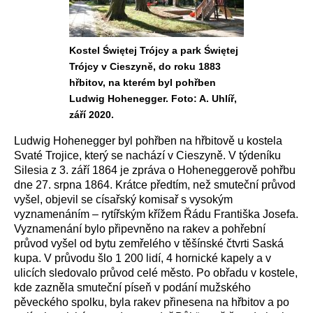
Kostel Świętej Trójcy a park Świętej
Trójcy v Cieszyně, do roku 1883
hřbitov, na kterém byl pohřben
Ludwig Hohenegger. Foto: A. Uhlíř,
září 2020.
Ludwig Hohenegger byl pohřben na hřbitově u kostela
Svaté Trojice, který se nachází v Cieszyně. V týdeníku
Silesia z 3. září 1864 je zpráva o Hoheneggerově pohřbu
dne 27. srpna 1864. Krátce předtím, než smuteční průvod
vyšel, objevil se císařský komisař s vysokým
vyznamenáním – rytířským křížem Řádu Františka Josefa.
Vyznamenání bylo připevněno na rakev a pohřební
průvod vyšel od bytu zemřelého v těšínské čtvrti Saská
kupa. V průvodu šlo 1 200 lidí, 4 hornické kapely a v
ulicích sledovalo průvod celé město. Po obřadu v kostele,
kde zazněla smuteční píseň v podání mužského
pěveckého spolku, byla rakev přinesena na hřbitov a po