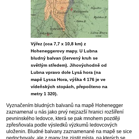
Výřez (cca 7,7 x 10,8 km) z
Hoheneggerovy mapy. U Lubna
bludný balvan (červený kruh se
světlým středem). Jihovýchodně od
Lubna vpravo dole Lysá hora (na
mapě Lyssa Hora, výška 4 176 je ve
vídeňských stopách, přepočteno na
metry 1 320).
Vyznačením bludných balvanů na mapě Hohenegger
zaznamenal u nás jako prvý nejzazší hranici rozšíření
pevninského ledovce, která se pak mnohem později
zpřesňovala podle výsledků výzkumů ledovcových
uloženin. Bludné balvany zaznamenané na mapě se sice
nedochovaly, ale z mapy lze zjistit místa, na kterých se