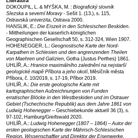
Literatura
DOKOUPIL, L. & MYŠKA, M. :
Biografický slovník
Slezska a severní Moravy
- Sešit 1. (13.), s. 115,
Ostravská univerzita, Ostrava 2000.
HANSLIK, E.:
Die Eiszeit in den Schlesischen Beskiden
.
- Mittheilungen der kaiserlich-königlichen
Geographischen Gesellschaft 50, s. 312-324, Wien 1907.
HOHENEGGER, L.:
Geognostische Karte der Nord-
Karpathen in Schlesien und den angrenzenden Theilen
von Maehren und Galizien
, Gotha (Justus Perthes) 1861.
UHLÍŘ, A.:
Hranice maximálního zalednění na nejstarší
geologické mapě Příbora a jeho okolí
, Měsíčník města
Příbora, č. 10/2019, s. 17-19, Příbor 2019.
UHLÍŘ, A.:
Die erste geologische Karte mit
kartographischen Aufzeichnungen von Funden
erratischer Blöcke in den Westbeskiden und im Ostrauer
Gebiet (Tschechische Republik) aus dem Jahre 1861 von
Ludwig Hohenegger
– Geschiebekunde aktuell 36 (3), s.
97-102, Hamburg/Greifswald 2020.
UHLÍŘ, A.:
Ludwig Hohenegger (1807 – 1864) – Autor der
ersten geologischen Karte der Mährisch-Schlesischen
Region, Wissenschaftler und Direktor der Eisenwerke,