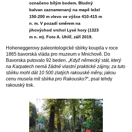
označeno bílým bodem. Bludný
balvan zaznamenaný na mapě ležel
150-200 m vlevo ve výšce 410-415 m
n. m. V pozadí směrem na
jihovýchod vrchol Lysé hory (1323
m n. m). Foto A. Uhlíř, září 2019.
Hoheneggerovy paleontologické sbírky koupila v roce
1865 bavorská vláda pro muzeum v Mnichově. Do
Bavorska putovalo 92 beden. „
Když německý stát, který
na Karpatech nemá žádné vlastní praktické zájmy, za tuto
sbírku mohl dát 10 500 zlatých rakouské měny, jakou
cenu musela mít sbírka pro Rakousko?
“, psal tehdy
rakouský tisk.