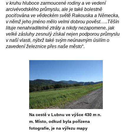
v kruhu hluboce zarmoucené rodiny a ve vedení
arcivévodského průmyslu, ale je také bolestně
pociťována ve vědeckém světě Rakouska a Německa,
v němž jeho jméno mělo velmi dobrou pověst…..Těšín
lituje nenahraditelné ztráty a nikdy nezapomene, jak
velké zásluhy zesnulý získal nejen podporou průmyslu
v naší vlasti, nýbrž také svým neúnavným úsilím o
zavedení železnice přes naše město
“.
Na cestě v Lubnu ve výšce 430 m n.
m. Místo, odkud byla pořízena
fotografie, je na výřezu mapy