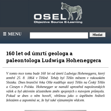
MENU
III
160 let od úmrtí geologa a
paleontologa Ludwiga Hoheneggera
V tomto roce tomu bude 160 let od úmrtí Ludwiga Hoheneggera, který
zemřel 25. 8. 1864 v Těšíně. Tehdy byl Těšín městem v rakouském
Slezsku. Dnes hraniční řeka Olše rozděluje starý Těšín na Český Těšín
a Cieszyn v Polsku. Hohenegger se narodil uprostřed napoleonských
válek a byl aktivním účastníkem změn spojených s rozvojem průmyslu.
Pokud se dnes o něm hovoří, většinou jako o úspěšném řediteli
železáren a zapomíná se, že byl také významným vědcem.