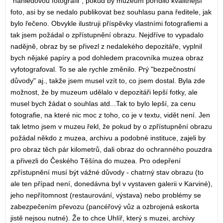
"náhledovou fotografii", pokud by muzeum pořídilo kvalitnější
foto, asi by se nedalo publikovat bez souhlasu pana ředitele, jak
bylo řečeno. Obvykle ilustruji příspěvky vlastními fotografiemi a
tak jsem požádal o zpřístupnění obrazu. Nejdříve to vypadalo
nadějně, obraz by se přivezl z nedalekého depozitáře, vyplnil
bych nějaké papíry a pod dohledem pracovníka muzea obraz
vyfotografoval. To se ale rychle změnilo. Prý "bezpečnostní
důvody" aj., takže jsem musel vzít to, co jsem dostal. Byla zde
možnost, že by muzeum udělalo v depozitáři lepší fotky, ale
musel bych žádat o souhlas atd...Tak to bylo lepší, za cenu
fotografie, na které nic moc z toho, co je v textu, vidět není. Jen
tak letmo jsem v muzeu řekl, že pokud by o zpřístupnění obrazu
požádal někdo z muzea, archivu a podobné instituce, zajeli by
pro obraz těch pár kilometrů, dali obraz do ochranného pouzdra
a přivezli do Českého Těšína do muzea. Pro odepření
zpřístupnění musí být vážné důvody - chatrný stav obrazu (to
ale ten případ není, donedávna byl v vystaven galerii v Karviné),
jeho nepřítomnost (restaurování, výstava) nebo problémy se
zabezpečením převozu (pancéřový vůz a ozbrojená eskorta
jistě nejsou nutné). Že to chce Uhlíř, který s muzei, archivy