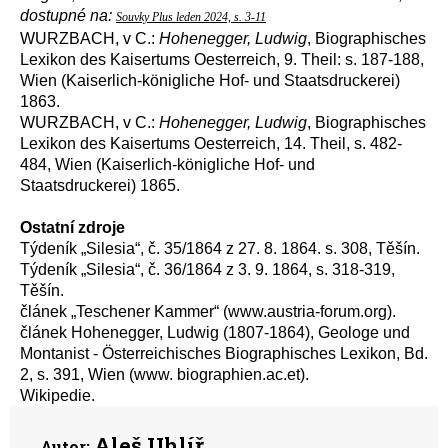
dostupné na:
Souvky Plus leden 2024, s. 3-11
WURZBACH, v C.:
Hohenegger, Ludwig
, Biographisches
Lexikon des Kaisertums Oesterreich, 9. Theil: s. 187-188,
Wien (Kaiserlich-königliche Hof- und Staatsdruckerei)
1863.
WURZBACH, v C.:
Hohenegger, Ludwig
, Biographisches
Lexikon des Kaisertums Oesterreich, 14. Theil, s. 482-
484, Wien (Kaiserlich-königliche Hof- und
Staatsdruckerei) 1865.
Ostatní zdroje
Týdeník „Silesia“, č. 35/1864 z 27. 8. 1864. s. 308, Těšín.
Týdeník „Silesia“, č. 36/1864 z 3. 9. 1864, s. 318-319,
Těšín.
článek „Teschener Kammer“ (www.austria-forum.org).
článek Hohenegger, Ludwig (1807-1864), Geologe und
Montanist - Österreichisches Biographisches Lexikon, Bd.
2, s. 391, Wien (www. biographien.ac.et).
Wikipedie.
Aleš Uhlíř
Autor: