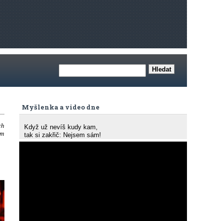
Myšlenka a video dne
ch
Když už nevíš kudy kam,
ém
tak si zakřič: Nejsem sám!