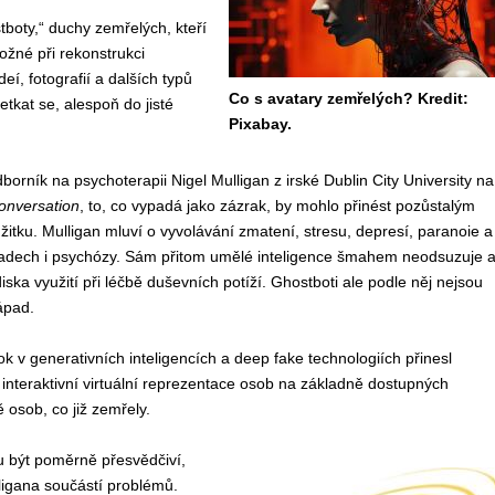
boty,“ duchy zemřelých, kteří
ožné při rekonstrukci
í, fotografií a dalších typů
Co s avatary zemřelých? Kredit:
etkat se, alespoň do jisté
Pixabay.
borník na psychoterapii Nigel Mulligan z irské Dublin City University na
onversation
, to, co vypadá jako zázrak, by mohlo přinést pozůstalým
žitku. Mulligan mluví o vyvolávání zmatení, stresu, depresí, paranoie a
padech i psychózy. Sám přitom umělé inteligence šmahem neodsuzuje 
iska využití při léčbě duševních potíží. Ghostboti ale podle něj nejsou
ápad.
k v generativních inteligencích a deep fake technologiích přinesl
 interaktivní virtuální reprezentace osob na základně dostupných
 osob, co již zemřely.
 být poměrně přesvědčiví,
ligana součástí problémů.