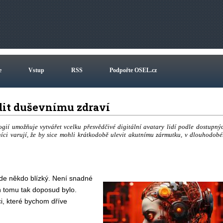
e
Vstup
RSS
Podpořte OSEL.cz
dit duševnímu zdraví
gií umožňuje vytvářet vcelku přesvědčivé digitální avatary lidí podle dostupný
níci varují, že by sice mohli krátkodobě ulevit akutnímu zármutku, v dlouhodob
jde někdo blízký. Není snadné
ň tomu tak doposud bylo.
i, které bychom dříve