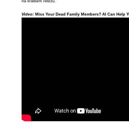
na krátkém řetězu.
Video:
Miss Your Dead Family Members? AI Can Help Y