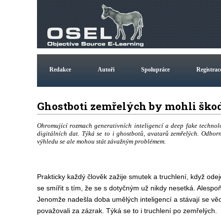
Redakce
Autoři
Spolupráce
Registrac
Ghostboti zemřelých by mohli ško
Ohromující rozmach generativních inteligencí a deep fake technolo
digitálních dat. Týká se to i ghostbotů, avatarů zemřelých. Odbor
výhledu se ale mohou stát závažným problémem.
Prakticky každý člověk zažije smutek a truchlení, když ode
se smířit s tím, že se s dotyčným už nikdy nesetká. Alespo
Jenomže nadešla doba umělých inteligencí a stávají se věc
považovali za zázrak. Týká se to i truchlení po zemřelých.