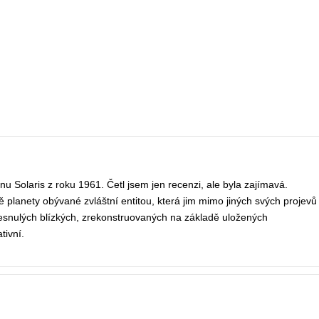
u Solaris z roku 1961. Četl jsem jen recenzi, ale byla zajímavá.
planety obývané zvláštní entitou, která jim mimo jiných svých projevů
zesnulých blízkých, zrekonstruovaných na základě uložených
ivní.