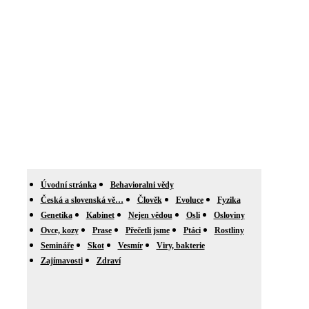
Úvodní stránka
Behavioralni vědy
Česká a slovenská vě…
Člověk
Evoluce
Fyzika
Genetika
Kabinet
Nejen vědou
Osli
Osloviny
Ovce, kozy
Prase
Přečetli jsme
Ptáci
Rostliny
Semináře
Skot
Vesmír
Viry, bakterie
Zajímavosti
Zdraví