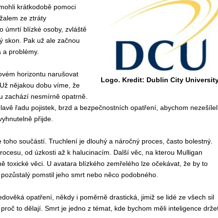
 mohli krátkodobě pomoci
žalem ze ztráty
 úmrtí blízké osoby, zvláště
ý skon. Pak už ale začnou
a a problémy.
sovém horizontu narušovat
Logo. Kredit: Dublin City University
 Už nějakou dobu víme, že
rou zachází nesmírně opatrně.
avě řadu pojistek, brzd a bezpečnostních opatření, abychom nezešílel
vyhnutelně přijde.
toho součástí. Truchlení je dlouhý a náročný proces, často bolestný.
cesu, od úzkosti až k halucinacím. Další věc, na kterou Mulligan
ně toxické věci. U avatara blízkého zemřelého lze očekávat, že by to
y pozůstalý pomstil jeho smrt nebo něco podobného.
edověká opatření, někdy i poměrně drastická, jimiž se lidé ze všech sil
 proč to dělají. Smrt je jedno z témat, kde bychom měli inteligence drže