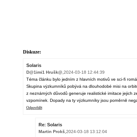
Diskuze:
Solaris
D@1imi1 Hrušk@
,
2024-03-18 12:44:39
Téma článku bylo jedním z hlavních motivů ve sci-fi román
Skupina výzkumníků pobývá na dlouhodobé misi na orbitě 
z neznámých důvodů generuje realistické imitace jejich 
vzpomínek. Dopady na ty výzkumníky jsou poměrně negat
Odpovědět
Re: Solaris
Martin Prokš
,
2024-03-18 13:12:04