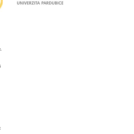
.
i
t