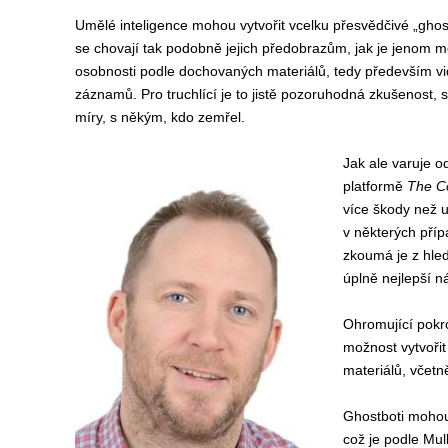
Umělé inteligence mohou vytvořit vcelku přesvědčivé „ghost
se chovají tak podobně jejich předobrazům, jak je jenom m
osobnosti podle dochovaných materiálů, tedy především vide
záznamů. Pro truchlící je to jistě pozoruhodná zkušenost, s
míry, s někým, kdo zemřel.
Jak ale varuje od
platformě
The C
více škody než u
v některých pří
zkoumá je z hled
úplně nejlepší n
Ohromující pokro
možnost vytvořit
materiálů, včetně
Ghostboti mohou
což je podle Mul