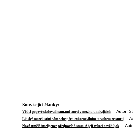
Související články:
Autor: Sta
Vědci poprvé sledovali tsunami smrti v mozku umírajících
Auto
Lidský mozek stíní sám sebe před existenciálním strachem ze smrti
Autor:
Nová umělá inteligence předpovídá smrt. A její tvůrci nevědí jak