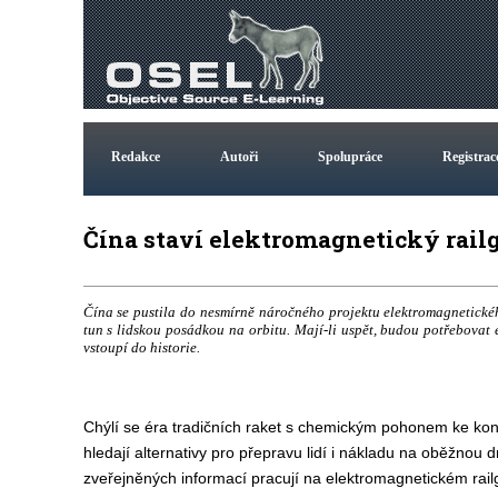
Redakce
Autoři
Spolupráce
Registrac
Čína staví elektromagnetický rai
Čína se pustila do nesmírně náročného projektu elektromagnetické
tun s lidskou posádkou na orbitu. Mají-li uspět, budou potřebovat
vstoupí do historie.
Chýlí se éra tradičních raket s chemickým pohonem ke konc
hledají alternativy pro přepravu lidí i nákladu na oběžnou
zveřejněných informací pracují na elektromagnetickém rail