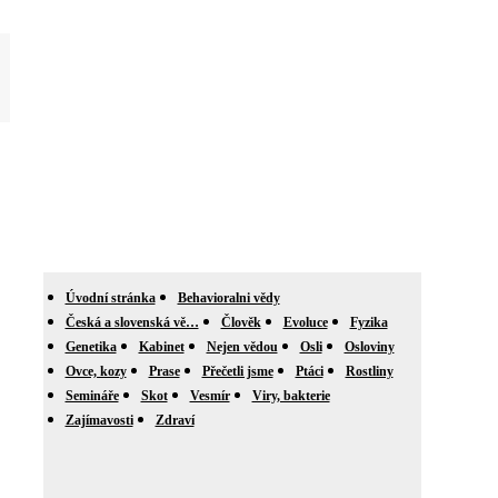
Úvodní stránka
Behavioralni vědy
Česká a slovenská vě…
Člověk
Evoluce
Fyzika
Genetika
Kabinet
Nejen vědou
Osli
Osloviny
Ovce, kozy
Prase
Přečetli jsme
Ptáci
Rostliny
Semináře
Skot
Vesmír
Viry, bakterie
Zajímavosti
Zdraví