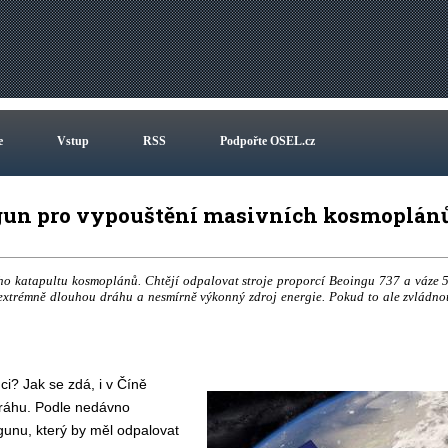
e
Vstup
RSS
Podpořte OSEL.cz
lgun pro vypouštění masivních kosmoplán
ho katapultu kosmoplánů. Chtějí odpalovat stroje proporcí Beoingu 737 a váze 
 extrémně dlouhou dráhu a nesmírně výkonný zdroj energie. Pokud to ale zvládno
i? Jak se zdá, i v Číně
 dráhu. Podle nedávno
gunu, který by měl odpalovat