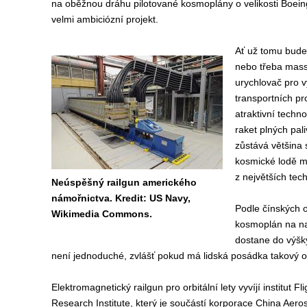
na oběžnou dráhu pilotované kosmoplány o velikosti Boein
velmi ambiciózní projekt.
Ať už tomu budem
nebo třeba mass 
urychlovač pro v
transportních pr
atraktivní techno
raket plných pal
zůstává většina
kosmické lodě m
z největších tech
Neúspěšný railgun amerického
námořnictva. Kredit: US Navy,
Podle čínských of
Wikimedia Commons.
kosmoplán na na
dostane do výšky
není jednoduché, zvlášť pokud má lidská posádka takový odp
Elektromagnetický railgun pro orbitální lety vyvíjí institut F
Research Institute, který je součástí korporace China Aer