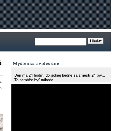
ů
Myšlenka a video dne
Deň má 24 hodín, do jednej bedne sa zmestí 24 pív...
To nemôže byť náhoda.
50
u,