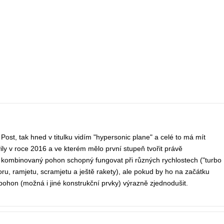
st, tak hned v titulku vidím "hypersonic plane" a celé to má mít
ily v roce 2016 a ve kterém mělo první stupeň tvořit právě
tý kombinovaný pohon schopný fungovat při různých rychlostech ("turbo
, ramjetu, scramjetu a ještě rakety), ale pokud by ho na začátku
i pohon (možná i jiné konstrukční prvky) výrazně zjednodušit.