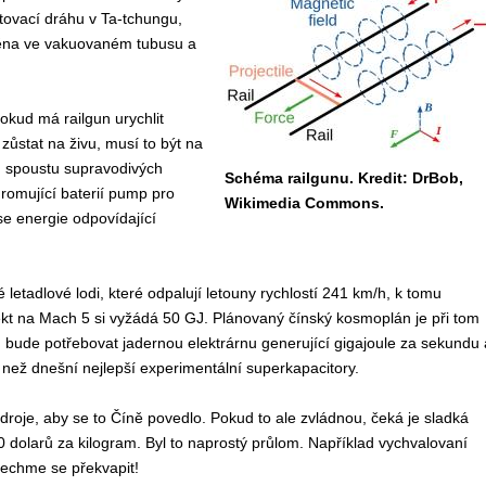
stovací dráhu v Ta-tchungu,
těna ve vakuovaném tubusu a
kud má railgun urychlit
stat na živu, musí to být na
 spoustu supravodivých
Schéma railgunu. Kredit: DrBob,
romující baterií pump pro
Wikimedia Commons.
se energie odpovídající
letadlové lodi, které odpalují letouny rychlostí 241 km/h, k tomu
kt na Mach 5 si vyžádá 50 GJ. Plánovaný čínský kosmoplán je při tom
t, bude potřebovat jadernou elektrárnu generující gigajoule za sekundu 
í než dnešní nejlepší experimentální superkapacitory.
zdroje, aby se to Číně povedlo. Pokud to ale zvládnou, čeká je sladká
dolarů za kilogram. Byl to naprostý průlom. Například vychvalovaní
Nechme se překvapit!