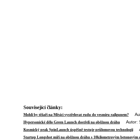
Související články:
Autor
Mohli by těžaři na Měsíci vystřelovat rudu do vesmíru railgunem?
Autor: St
Hypersonické dělo Green Launch dostřelí na oběžnou dráhu
Aut
Kosmický prak SpinLaunch úspěšně testuje průlomovou technologii
Startup Longshot míří na oběžnou dráhu s 10kilometrovým betonovým 