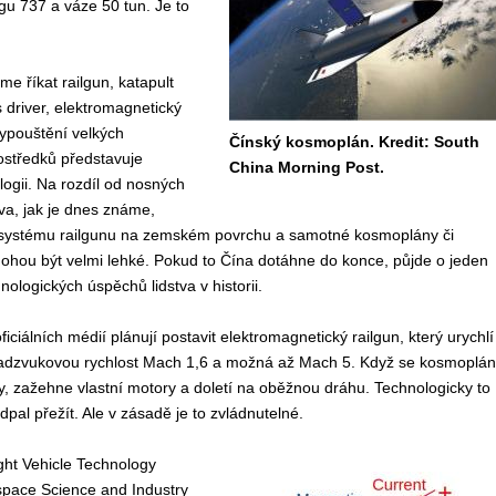
gu 737 a váze 50 tun. Je to
e říkat railgun, katapult
driver, elektromagnetický
ypouštění velkých
Čínský kosmoplán. Kredit: South
ostředků představuje
China Morning Post.
logii. Na rozdíl od nosných
iva, jak je dnes známe,
 systému railgunu na zemském povrchu a samotné kosmoplány či
ohou být velmi lehké. Pokud to Čína dotáhne do konce, půjde o jeden
nologických úspěchů lidstva v historii.
iciálních médií plánují postavit elektromagnetický railgun, který urychlí
dzvukovou rychlost Mach 1,6 a možná až Mach 5. Když se kosmoplán
, zažehne vlastní motory a doletí na oběžnou dráhu. Technologicky to
al přežít. Ale v zásadě je to zvládnutelné.
light Vehicle Technology
ospace Science and Industry