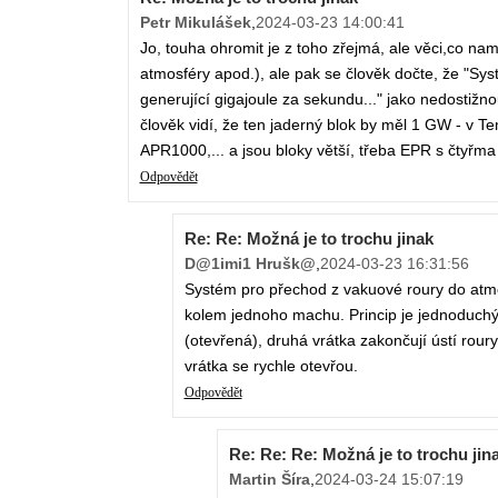
Petr Mikulášek
,
2024-03-23 14:00:41
Jo, touha ohromit je z toho zřejmá, ale věci,co n
atmosféry apod.), ale pak se člověk dočte, že "Sys
generující gigajoule za sekundu..." jako nedostižno
člověk vidí, že ten jaderný blok by měl 1 GW - v
APR1000,... a jsou bloky větší, třeba EPR s čty
Odpovědět
Re: Re: Možná je to trochu jinak
D@1imi1 Hrušk@
,
2024-03-23 16:31:56
Systém pro přechod z vakuové roury do atmosf
kolem jednoho machu. Princip je jednoduchý:
(otevřená), druhá vrátka zakončují ústí roury.
vrátka se rychle otevřou.
Odpovědět
Re: Re: Re: Možná je to trochu jin
Martin Šíra
,
2024-03-24 15:07:19