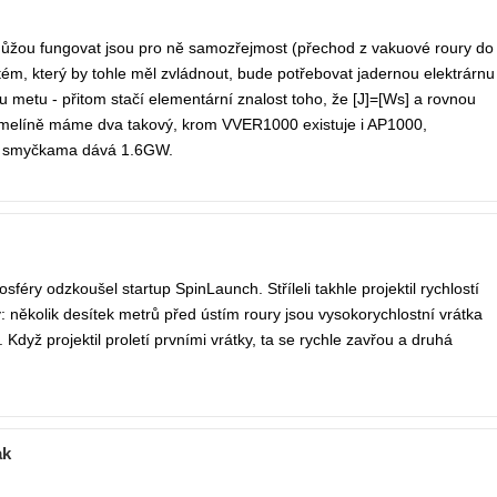
amůžou fungovat jsou pro ně samozřejmost (přechod z vakuové roury do
tém, který by tohle měl zvládnout, bude potřebovat jadernou elektrárnu
u metu - přitom stačí elementární znalost toho, že [J]=[Ws] a rovnou
 Temelíně máme dva takový, krom VVER1000 existuje i AP1000,
řma smyčkama dává 1.6GW.
éry odzkoušel startup SpinLaunch. Stříleli takhle projektil rychlostí
 několik desítek metrů před ústím roury jsou vysokorychlostní vrátka
 Když projektil proletí prvními vrátky, ta se rychle zavřou a druhá
ak