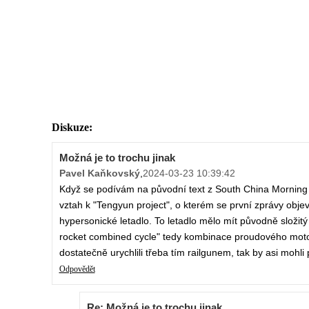
Diskuze:
Možná je to trochu jinak
Pavel Kaňkovský
,
2024-03-23 10:39:42
Když se podívám na původní text z South China Morning Po
vztah k "Tengyun project", o kterém se první zprávy objev
hypersonické letadlo. To letadlo mělo mít původně složi
rocket combined cycle" tedy kombinace proudového motoru
dostatečně urychlili třeba tím railgunem, tak by asi mohl
Odpovědět
Re: Možná je to trochu jinak