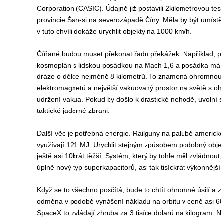
Corporation (CASIC). Údajně již postavili 2kilometrovou te
provincie Šan-si na severozápadě Číny. Měla by být umís
v tuto chvíli dokáže urychlit objekty na 1000 km/h.
Číňané budou muset překonat řadu překážek. Například, po
kosmoplán s lidskou posádkou na Mach 1,6 a posádka má zů
dráze o délce nejméně 8 kilometrů. To znamená ohromnou
elektromagnetů a největší vakuovaný prostor na světě s oh
udržení vakua. Pokud by došlo k drastické nehodě, uvolní 
taktické jaderné zbrani.
Další věc je potřebná energie. Railguny na palubě americké 
využívají 121 MJ. Urychlit stejným způsobem podobný obje
ještě asi 10krát těžší. Systém, který by tohle měl zvládnou
úplně nový typ superkapacitorů, asi tak tisíckrát výkonnějš
Když se to všechno posčítá, bude to chtít ohromné úsilí a 
odměna v podobě vynášení nákladu na orbitu v ceně asi 60 
SpaceX to zvládají zhruba za 3 tisíce dolarů na kilogram. 