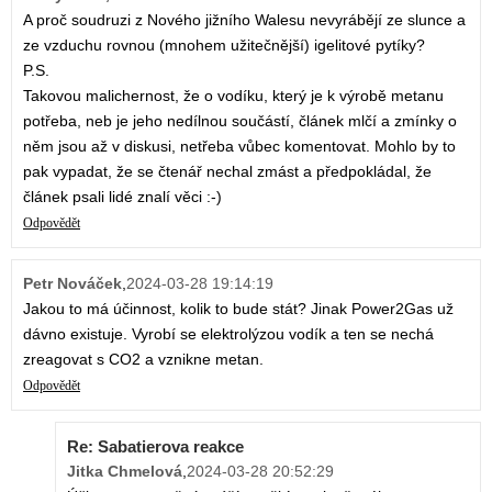
A proč soudruzi z Nového jižního Walesu nevyrábějí ze slunce a
ze vzduchu rovnou (mnohem užitečnější) igelitové pytíky?
P.S.
Takovou malichernost, že o vodíku, který je k výrobě metanu
potřeba, neb je jeho nedílnou součástí, článek mlčí a zmínky o
něm jsou až v diskusi, netřeba vůbec komentovat. Mohlo by to
pak vypadat, že se čtenář nechal zmást a předpokládal, že
článek psali lidé znalí věci :-)
Odpovědět
Petr Nováček
,
2024-03-28 19:14:19
Jakou to má účinnost, kolik to bude stát? Jinak Power2Gas už
dávno existuje. Vyrobí se elektrolýzou vodík a ten se nechá
zreagovat s CO2 a vznikne metan.
Odpovědět
Re: Sabatierova reakce
Jitka Chmelová
,
2024-03-28 20:52:29