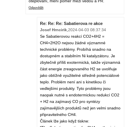
oteplování, mění poměr mezi vědou a PR.
Odpovědět
Re: Re: Re: Sabatierova re akce
Josef Hrncirik
,
2024-04-03 08:37:34
Se Sabatierovou reakcí CO2+4H2 =
CH4+2H2O nejsou žádné významné
technické problémy. Probíhá snadno na
dostupném a stabilním Ni katalyzátoru. Je
zbytečně příliš exotermická, takže významná
část energie zreagovaného H2 se uvolňuje
jako obtížně využitelné středně potenciálové
teplo. Problém není ani s kinetikou či
vedlejšími produkty. Tyto problémy jsou
naopak nutné s endotermickou redukcí CO2
+ H2 na zajímavý CO pro syntézy
zajímavějších produktů než jen velmi snadno
připravitelného CH4.
Článek lže jako když tiskne: