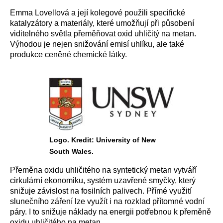
Emma Lovellová a její kolegové použili specifické
katalyzátory a materiály, které umožňují při působení
viditelného světla přeměňovat oxid uhličitý na metan.
Výhodou je nejen snižování emisí uhlíku, ale také
produkce ceněné chemické látky.
Logo. Kredit: University of New
South Wales.
Přeměna oxidu uhličitého na syntetický metan vytváří
cirkulární ekonomiku, systém uzavřené smyčky, který
snižuje závislost na fosilních palivech. Přímé využití
slunečního záření lze využít i na rozklad přítomné vodní
páry. I to snižuje náklady na energii potřebnou k přeměně
oxidu uhličitého na metan.