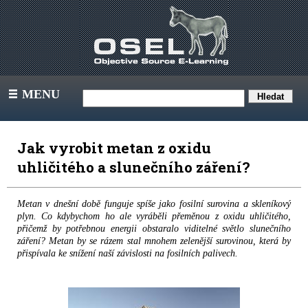
MENU
III
Jak vyrobit metan z oxidu
uhličitého a slunečního záření?
Metan v dnešní době funguje spíše jako fosilní surovina a skleníkový
plyn. Co kdybychom ho ale vyráběli přeměnou z oxidu uhličitého,
přičemž by potřebnou energii obstaralo viditelné světlo slunečního
záření? Metan by se rázem stal mnohem zelenější surovinou, která by
přispívala ke snížení naší závislosti na fosilních palivech.