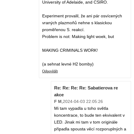
University of Adelaide, and CSIRO.
Experiment provalil, že ani pár osvícených
vraných plazmoňů nehne s klasickou
proměřenou S. reakcí.
Problem is not: Making light woek, but
MAKING CRIMINALS WORK!
(a sehnat levné H2 bomby)
Odpovědět
Re: Re: Re: Re: Sabatierova re
akce
F M
,
2024-04-03 22:05:26
Mi tam vypadla u toho světla
koncentrace, to bude ten ekvivalent v
LED. Jinak mi tam v tom originále
připadla spousta věcí rozporuplných a