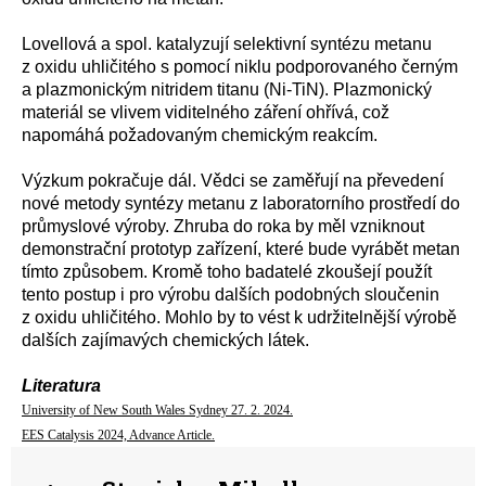
Lovellová a spol. katalyzují selektivní syntézu metanu
z oxidu uhličitého s pomocí niklu podporovaného černým
a plazmonickým nitridem titanu (Ni-TiN). Plazmonický
materiál se vlivem viditelného záření ohřívá, což
napomáhá požadovaným chemickým reakcím.
Výzkum pokračuje dál. Vědci se zaměřují na převedení
nové metody syntézy metanu z laboratorního prostředí do
průmyslové výroby. Zhruba do roka by měl vzniknout
demonstrační prototyp zařízení, které bude vyrábět metan
tímto způsobem. Kromě toho badatelé zkoušejí použít
tento postup i pro výrobu dalších podobných sloučenin
z oxidu uhličitého. Mohlo by to vést k udržitelnější výrobě
dalších zajímavých chemických látek.
Literatura
University of New South Wales Sydney 27. 2. 2024.
EES Catalysis 2024, Advance Article.