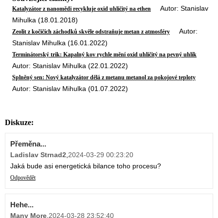
Autor: Stanislav
Katalyzátor z nanomědi recykluje oxid uhličitý na ethen
Mihulka (18.01.2018)
Autor:
Zeolit z kočičích záchodků skvěle odstraňuje metan z atmosféry
Stanislav Mihulka (16.01.2022)
Terminátorský trik: Kapalný kov rychle mění oxid uhličitý na pevný uhlík
Autor: Stanislav Mihulka (22.01.2022)
Splněný sen: Nový katalyzátor dělá z metanu metanol za pokojové teploty
Autor: Stanislav Mihulka (01.07.2022)
Diskuze:
Přeměna...
Ladislav Strnad2
,
2024-03-29 00:23:20
Jaká bude asi energetická bilance toho procesu?
Odpovědět
Hehe...
Many More
,
2024-03-28 23:52:40