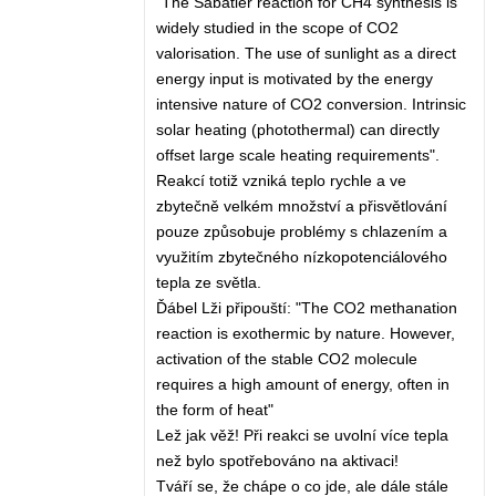
"The Sabatier reaction for CH4 synthesis is
widely studied in the scope of CO2
valorisation. The use of sunlight as a direct
energy input is motivated by the energy
intensive nature of CO2 conversion. Intrinsic
solar heating (photothermal) can directly
offset large scale heating requirements".
Reakcí totiž vzniká teplo rychle a ve
zbytečně velkém množství a přisvětlování
pouze způsobuje problémy s chlazením a
využitím zbytečného nízkopotenciálového
tepla ze světla.
Ďábel Lži připouští: "The CO2 methanation
reaction is exothermic by nature. However,
activation of the stable CO2 molecule
requires a high amount of energy, often in
the form of heat"
Lež jak věž! Při reakci se uvolní více tepla
než bylo spotřebováno na aktivaci!
Tváří se, že chápe o co jde, ale dále stále