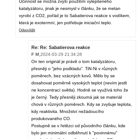
Účinnost se možná zvýší použitím vylepšeného
katalyzátoru, jinak je nesmysl v článku, že se metan
vyrobí z CO2, pořád je to Sabatierova reakce s vodíkem,
která je exotermní, jen potřebuje iniciační teplo.
Odpovědět
Re: Re: Sabatierova reakce
F M
,
2024-03-29 21:34:28
On ten originál je právě o tom katalyzátoru,
přesněji o "jeho podkladu". TiN-Ni v různých
poměrech, bez vzácných kovů. Mělo by se
dosahovat poměrně vysokých teplot (nevím jestli
ne koncentrací světla). Hodně se využívá toho že
je černý. Tedy přesněji zkoumá jak se materiál
chová v různých poměrech. Kdy se zvyšuje teplota,
kdy reaktivita. Množství nežádoucího
produkovaného CO.
Postupně se v řetězci od původního článku, kde
bylo jen minimální odběhnutí k "povinnému"