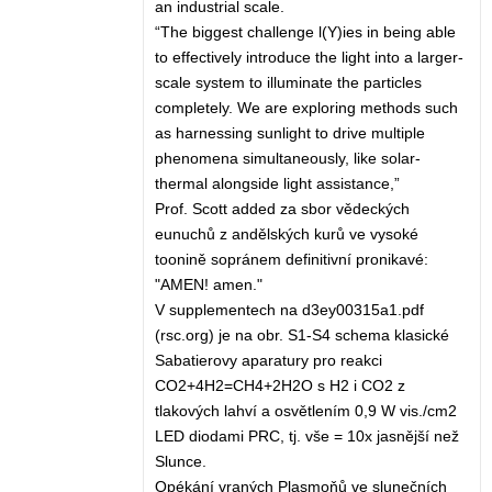
an industrial scale.
“The biggest challenge l(Y)ies in being able
to effectively introduce the light into a larger-
scale system to illuminate the particles
completely. We are exploring methods such
as harnessing sunlight to drive multiple
phenomena simultaneously, like solar-
thermal alongside light assistance,”
Prof. Scott added za sbor vědeckých
eunuchů z andělských kurů ve vysoké
toonině sopránem definitivní pronikavé:
"AMEN! amen."
V supplementech na d3ey00315a1.pdf
(rsc.org) je na obr. S1-S4 schema klasické
Sabatierovy aparatury pro reakci
CO2+4H2=CH4+2H2O s H2 i CO2 z
tlakových lahví a osvětlením 0,9 W vis./cm2
LED diodami PRC, tj. vše = 10x jasnější než
Slunce.
Opékání vraných Plasmoňů ve slunečních