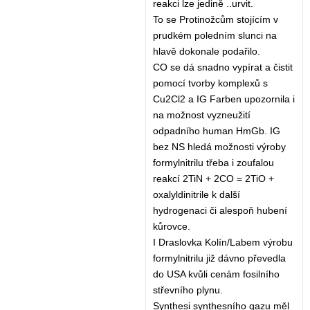
reakci lze jedině ..urvit.
To se Protinožcům stojícím v
prudkém poledním slunci na
hlavě dokonale podařilo.
CO se dá snadno vypírat a čistit
pomocí tvorby komplexů s
Cu2Cl2 a IG Farben upozornila i
na možnost vyzneužití
odpadního human HmGb. IG
bez NS hledá možnosti výroby
formylnitrilu třeba i zoufalou
reakcí 2TiN + 2CO = 2TiO +
oxalyldinitrile k další
hydrogenaci či alespoň hubení
kůrovce.
I Draslovka Kolín/Labem výrobu
formylnitrilu již dávno převedla
do USA kvůli cenám fosilního
střevního plynu.
Synthesi synthesního gazu měl