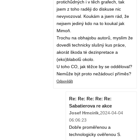
protichůdných i v těch grafech, tak
jsem z toho raději do diskuse nic
nevyvozoval. Koukám a jsem rád, že
nejsem jediný kdo na to koukal jak
Mimoň.
Trochu na obhajobu autorů, myslím že
dovedli technicky slušný kus práce,
akorát škoda té dezinpretace a
(eko)blabolů okolo.
U toho CO, jak těžce by se odděloval?
Nemůže být proto nežádoucí příměs?
Odpovědět
Re: Re: Re: Re: Re:
Sabatierova re akce
Josef Hrncirik
,
2024-04-04
06:06:23
Dobře proměřenou a
technologicky ověřenou S.