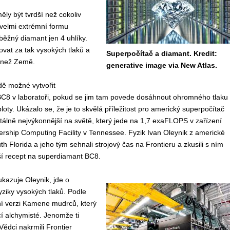
ěly být tvrdší než cokoliv
 velmi extrémní formu
ěžný diamant jen 4 uhlíky.
ovat za tak vysokých tlaků a
Superpočítač a diamant. Kredit:
h než Země.
generative image via New Atlas.
dě možné vytvořit
C8 v laboratoři, pokud se jim tam povede dosáhnout ohromného tlaku
loty. Ukázalo se, že je to skvělá příležitost pro americký superpočítač
álně nejvýkonnější na světě, který jede na 1,7 exaFLOPS v zařízení
rship Computing Facility v Tennessee. Fyzik Ivan Oleynik z americké
th Florida a jeho tým sehnali strojový čas na Frontieru a zkusili s ním
jší recept na superdiamant BC8.
kazuje Oleynik, jde o
yziky vysokých tlaků. Podle
ní verzi Kamene mudrců, který
cí alchymisté. Jenomže ti
Vědci nakrmili Frontier