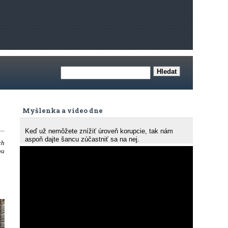
Myšlenka a video dne
Keď už nemôžete znížiť úroveň korupcie, tak nám
aspoň dajte šancu zúčastniť sa na nej.
ch
ou