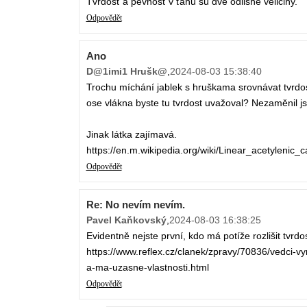
Tvrdosť a pevnosť v ťahu sú dve odlišné veličiny.
Odpovědět
Ano
D@1imi1 Hrušk@
,
2024-08-03 15:38:40
Trochu míchání jablek s hruškama srovnávat tvrdos
ose vlákna byste tu tvrdost uvažoval? Nezaměnil js
Jinak látka zajímavá.
https://en.m.wikipedia.org/wiki/Linear_acetylenic_
Odpovědět
Re: No nevím nevím.
Pavel Kaňkovský
,
2024-08-03 16:38:25
Evidentně nejste první, kdo má potíže rozlišit tvrdo
https://www.reflex.cz/clanek/zpravy/70836/vedci-vyr
a-ma-uzasne-vlastnosti.html
Odpovědět