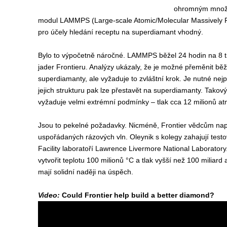
ohromným množst
modul LAMMPS (Large-scale Atomic/Molecular Massively Par
pro účely hledání receptu na superdiamant vhodný.
Bylo to výpočetně náročné. LAMMPS běžel 24 hodin na 8 ti
jader Frontieru. Analýzy ukázaly, že je možné přeměnit bě
superdiamanty, ale vyžaduje to zvláštní krok. Je nutné nej
jejich strukturu pak lze přestavět na superdiamanty. Takov
vyžaduje velmi extrémní podmínky – tlak cca 12 milionů atm
Jsou to pekelné požadavky. Nicméně, Frontier vědcům na
uspořádaných rázových vln. Oleynik s kolegy zahajují test
Facility laboratoří Lawrence Livermore National Laboratory
vytvořit teplotu 100 milionů °C a tlak vyšší než 100 miliard
mají solidní naději na úspěch.
Video:
Could Frontier help build a better diamond?