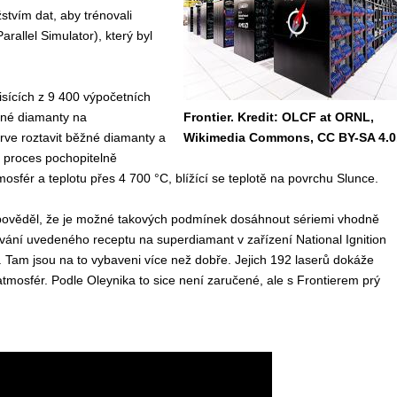
vím dat, aby trénovali
allel Simulator), který byl
sících z 9 400 výpočetních
žné diamanty na
Frontier. Kredit: OLCF at ORNL,
prve roztavit běžné diamanty a
Wikimedia Commons, CC BY-SA 4.0
ý proces pochopitelně
osfér a teplotu přes 4 700 °C, blížící se teplotě na povrchu Slunce.
pověděl, že je možné takových podmínek dosáhnout sériemi vhodně
ování uvedeného receptu na superdiamant v zařízení National Ignition
. Tam jsou na to vybaveni více než dobře. Jejich 192 laserů dokáže
 atmosfér. Podle Oleynika to sice není zaručené, ale s Frontierem prý