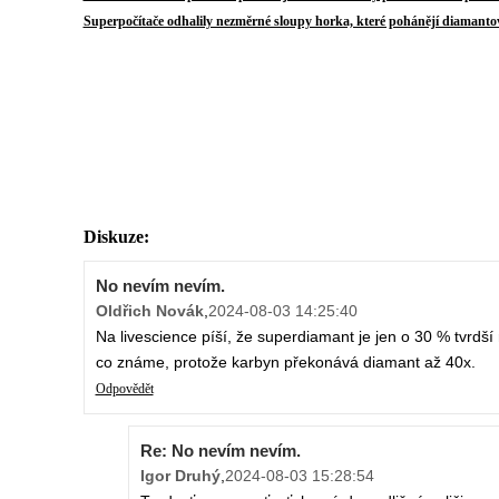
Superpočítače odhalily nezměrné sloupy horka, které pohánějí diamanto
Diskuze:
No nevím nevím.
Oldřich Novák
,
2024-08-03 14:25:40
Na livescience píší, že superdiamant je jen o 30 % tvrdší
co známe, protože karbyn překonává diamant až 40x.
Odpovědět
Re: No nevím nevím.
Igor Druhý
,
2024-08-03 15:28:54