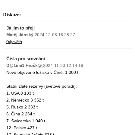
Diskuze:
Já jim to přeji
Matěj Jánský
,
2024-12-03 16:28:27
Odpovědět
Čísla pro srovnání
D@1imi1 Hrušk@
,
2024-11-30 12:14:19
Nově objevené ložisko v Číně: 1 000 t
Státní zlaté rezervy (světové pořadí):
1. USA 8 133 t
2. Německo 3 352 t
5. Rusko 2 333 t
6. Čína 2 264 t
7. Švýcarsko 1 040 t
12. Polsko 427 t
17. Saudská Arábie 323 t