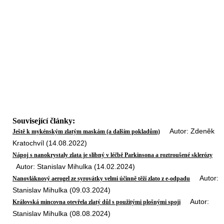
Související články:
Autor: Zdeněk
Ještě k mykénským zlatým maskám (a dalším pokladům)
Kratochvíl (14.08.2022)
Nápoj s nanokrystaly zlata je slibný v léčbě Parkinsona a roztroušené sklerózy
Autor: Stanislav Mihulka (14.02.2024)
Autor:
Nanovláknový aerogel ze syrovátky velmi účinně těží zlato z e-odpadu
Stanislav Mihulka (09.03.2024)
Autor:
Královská mincovna otevřela zlatý důl s použitými plošnými spoji
Stanislav Mihulka (08.08.2024)