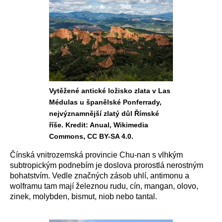
Vytěžené antické ložisko zlata v Las
Médulas u španělské Ponferrady,
nejvýznamnější zlatý důl Římské
říše. Kredit: Anual, Wikimedia
Commons, CC BY-SA 4.0.
Čínská vnitrozemská provincie Chu-nan s vlhkým
subtropickým podnebím je doslova prorostlá nerostným
bohatstvím. Vedle značných zásob uhlí, antimonu a
wolframu tam mají železnou rudu, cín, mangan, olovo,
zinek, molybden, bismut, niob nebo tantal.