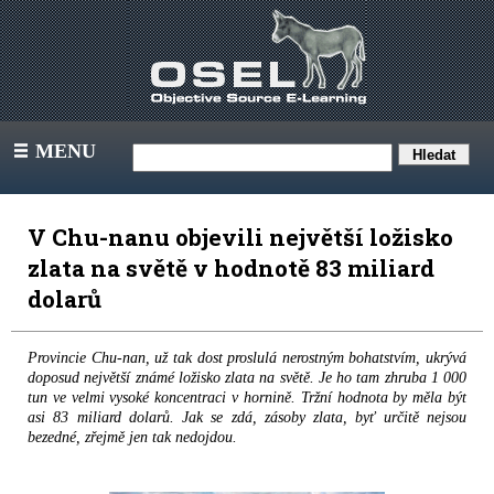
MENU
III
V Chu-nanu objevili největší ložisko
zlata na světě v hodnotě 83 miliard
dolarů
Provincie Chu-nan, už tak dost proslulá nerostným bohatstvím, ukrývá
doposud největší známé ložisko zlata na světě. Je ho tam zhruba 1 000
tun ve velmi vysoké koncentraci v hornině. Tržní hodnota by měla být
asi 83 miliard dolarů. Jak se zdá, zásoby zlata, byť určitě nejsou
bezedné, zřejmě jen tak nedojdou.