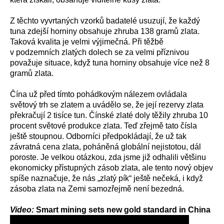
Z těchto vyvrtaných vzorků badatelé usuzují, že každý
tuna zdejší horniny obsahuje zhruba 138 gramů zlata.
Taková kvalita je velmi výjimečná. Při těžbě
v podzemních zlatých dolech se za velmi příznivou
považuje situace, když tuna horniny obsahuje více než 8
gramů zlata.
Čína už před tímto pohádkovým nálezem ovládala
světový trh se zlatem a uvádělo se, že její rezervy zlata
překračují 2 tisíce tun. Čínské zlaté doly těžily zhruba 10
procent světové produkce zlata. Teď zřejmě tato čísla
ještě stoupnou. Odborníci předpokládají, že už tak
závratná cena zlata, poháněná globální nejistotou, dál
poroste. Je velkou otázkou, zda jsme již odhalili většinu
ekonomicky přístupných zásob zlata, ale tento nový objev
spíše naznačuje, že nás „zlatý pík“ ještě nečeká, i když
zásoba zlata na Zemi samozřejmě není bezedná.
Video:
Smart mining sets new gold standard in China