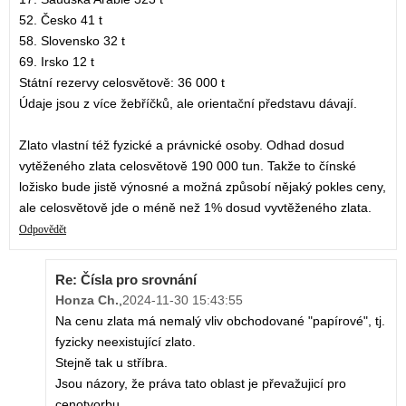
52. Česko 41 t
58. Slovensko 32 t
69. Irsko 12 t
Státní rezervy celosvětově: 36 000 t
Údaje jsou z více žebříčků, ale orientační představu dávají.
Zlato vlastní též fyzické a právnické osoby. Odhad dosud
vytěženého zlata celosvětově 190 000 tun. Takže to čínské
ložisko bude jistě výnosné a možná způsobí nějaký pokles ceny,
ale celosvětově jde o méně než 1% dosud vyvtěženého zlata.
Odpovědět
Re: Čísla pro srovnání
Honza Ch.
,
2024-11-30 15:43:55
Na cenu zlata má nemalý vliv obchodované "papírové", tj.
fyzicky neexistující zlato.
Stejně tak u stříbra.
Jsou názory, že práva tato oblast je převažujicí pro
cenotvorbu.