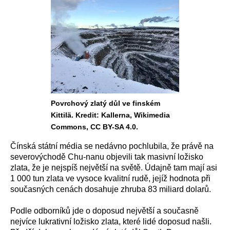
Povrchový zlatý důl ve finském
Kittilä. Kredit: Kallerna, Wikimedia
Commons, CC BY-SA 4.0.
Čínská státní média se nedávno pochlubila, že právě na
severovýchodě Chu-nanu objevili tak masivní ložisko
zlata, že je nejspíš největší na světě. Údajně tam mají asi
1 000 tun zlata ve vysoce kvalitní rudě, jejíž hodnota při
současných cenách dosahuje zhruba 83 miliard dolarů.
Podle odborníků jde o doposud největší a současně
nejvíce lukrativní ložisko zlata, které lidé doposud našli.