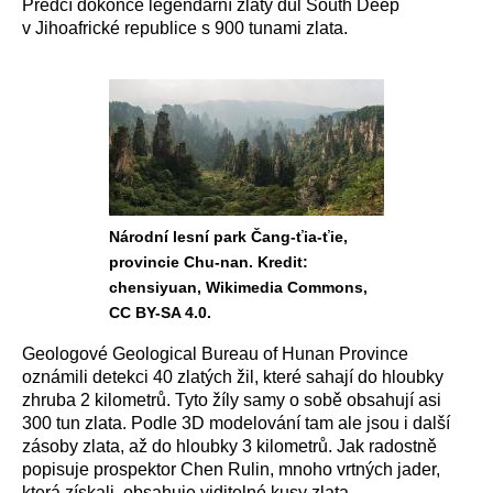
Předčí dokonce legendární zlatý důl South Deep
v Jihoafrické republice s 900 tunami zlata.
Národní lesní park Čang-ťia-ťie,
provincie Chu-nan. Kredit:
chensiyuan, Wikimedia Commons,
CC BY-SA 4.0.
Geologové Geological Bureau of Hunan Province
oznámili detekci 40 zlatých žil, které sahají do hloubky
zhruba 2 kilometrů. Tyto žíly samy o sobě obsahují asi
300 tun zlata. Podle 3D modelování tam ale jsou i další
zásoby zlata, až do hloubky 3 kilometrů. Jak radostně
popisuje prospektor Chen Rulin, mnoho vrtných jader,
která získali, obsahuje viditelné kusy zlata.