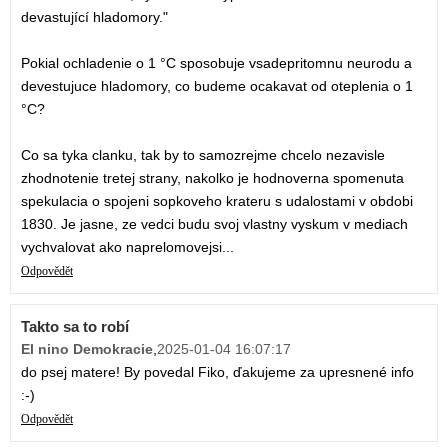
devastující hladomory."
Pokial ochladenie o 1 °C sposobuje vsadepritomnu neurodu a
devestujuce hladomory, co budeme ocakavat od oteplenia o 1
°C?
Co sa tyka clanku, tak by to samozrejme chcelo nezavisle
zhodnotenie tretej strany, nakolko je hodnoverna spomenuta
spekulacia o spojeni sopkoveho krateru s udalostami v obdobi
1830. Je jasne, ze vedci budu svoj vlastny vyskum v mediach
vychvalovat ako naprelomovejsi...
Odpovědět
Takto sa to robí
El nino Demokracie
,
2025-01-04 16:07:17
do psej matere! By povedal Fiko, ďakujeme za upresnené info
:-)
Odpovědět