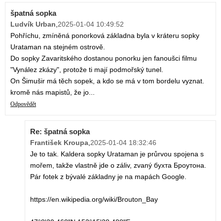
špatná sopka
Ludvík Urban
,
2025-01-04 10:49:52
Pohříchu, zmíněná ponorková základna byla v kráteru sopky
Urataman na stejném ostrově.
Do sopky Zavaritského dostanou ponorku jen fanoušci filmu
"Vynález zkázy", protože ti mají podmořský tunel.
On Šimušir má těch sopek, a kdo se má v tom bordelu vyznat.
kromě nás mapistů, že jo...
Odpovědět
Re: špatná sopka
František Kroupa
,
2025-01-04 18:32:46
Je to tak. Kaldera sopky Urataman je průrvou spojena s
mořem, takže vlastně jde o záliv, zvaný бухта Броутона.
Pár fotek z bývalé základny je na mapách Google.
https://en.wikipedia.org/wiki/Brouton_Bay