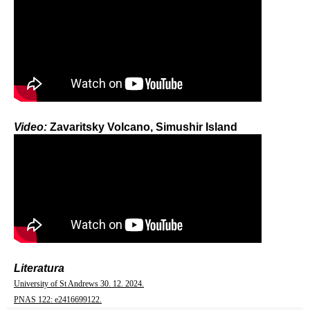
Video:
Zavaritsky Volcano, Simushir Island
Literatura
University of St Andrews 30. 12. 2024.
PNAS 122: e2416699122.