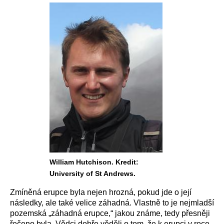
William Hutchison. Kredit:
University of St Andrews.
Zmíněná erupce byla nejen hrozná, pokud jde o její
následky, ale také velice záhadná. Vlastně to je nejmladší
pozemská „záhadná erupce,“ jakou známe, tedy přesněji
řečeno byla. Vědci dobře věděli o tom, že k erupci v roce