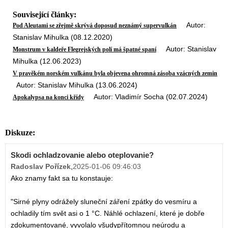
Související články:
Autor:
Pod Aleutami se zřejmě skrývá doposud neznámý supervulkán
Stanislav Mihulka (08.12.2020)
Autor: Stanislav
Monstrum v kaldeře Flegrejských polí má špatné spaní
Mihulka (12.06.2023)
V pravěkém norském vulkánu byla objevena ohromná zásoba vzácných zemin
Autor: Stanislav Mihulka (13.06.2024)
Autor: Vladimír Socha (02.07.2024)
Apokalypsa na konci křídy
Diskuze:
Skodi ochladzovanie alebo oteplovanie?
Radoslav Pořízek
,
2025-01-06 09:46:03
Ako znamy fakt sa tu konstauje:
"Sirné plyny odrážely sluneční záření zpátky do vesmíru a
ochladily tím svět asi o 1 °C. Náhlé ochlazení, které je dobře
zdokumentované, vyvolalo všudypřítomnou neúrodu a