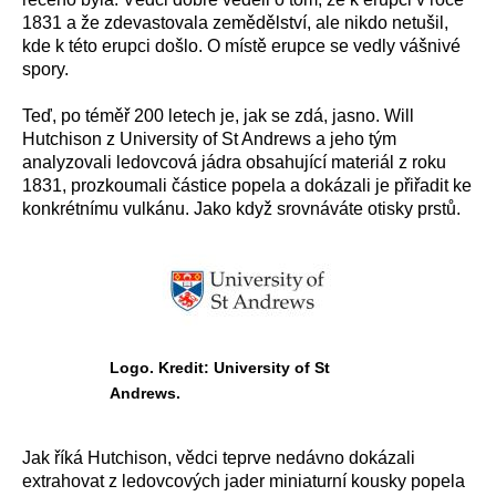
1831 a že zdevastovala zemědělství, ale nikdo netušil,
kde k této erupci došlo. O místě erupce se vedly vášnivé
spory.
Teď, po téměř 200 letech je, jak se zdá, jasno. Will
Hutchison z University of St Andrews a jeho tým
analyzovali ledovcová jádra obsahující materiál z roku
1831, prozkoumali částice popela a dokázali je přiřadit ke
konkrétnímu vulkánu. Jako když srovnáváte otisky prstů.
Logo. Kredit: University of St
Andrews.
Jak říká Hutchison, vědci teprve nedávno dokázali
extrahovat z ledovcových jader miniaturní kousky popela