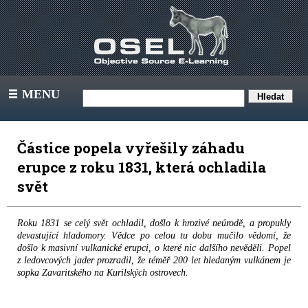
MENU
III
Částice popela vyřešily záhadu
erupce z roku 1831, která ochladila
svět
Roku 1831 se celý svět ochladil, došlo k hrozivé neúrodě, a propukly
devastující hladomory. Vědce po celou tu dobu mučilo vědomí, že
došlo k masivní vulkanické erupci, o které nic dalšího nevěděli. Popel
z ledovcových jader prozradil, že téměř 200 let hledaným vulkánem je
sopka Zavaritského na Kurilských ostrovech.