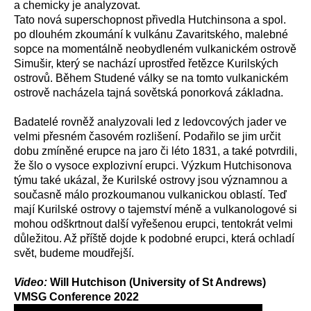
a chemicky je analyzovat.
Tato nová superschopnost přivedla Hutchinsona a spol.
po dlouhém zkoumání k vulkánu Zavaritského, malebné
sopce na momentálně neobydleném vulkanickém ostrově
Simušir, který se nachází uprostřed řetězce Kurilských
ostrovů. Během Studené války se na tomto vulkanickém
ostrově nacházela tajná sovětská ponorková základna.
Badatelé rovněž analyzovali led z ledovcových jader ve
velmi přesném časovém rozlišení. Podařilo se jim určit
dobu zmíněné erupce na jaro či léto 1831, a také potvrdili,
že šlo o vysoce explozivní erupci. Výzkum Hutchisonova
týmu také ukázal, že Kurilské ostrovy jsou významnou a
současně málo prozkoumanou vulkanickou oblastí. Teď
mají Kurilské ostrovy o tajemství méně a vulkanologové si
mohou odškrtnout další vyřešenou erupci, tentokrát velmi
důležitou. Až příště dojde k podobné erupci, která ochladí
svět, budeme moudřejší.
Video:
Will Hutchison (University of St Andrews)
VMSG Conference 2022