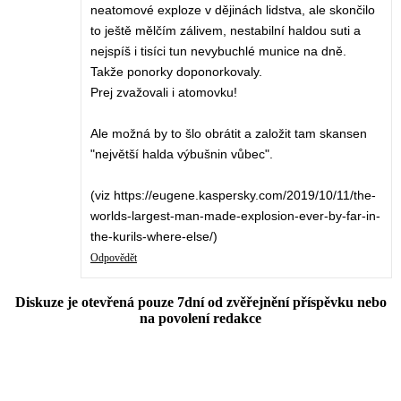
neatomové exploze v dějinách lidstva, ale skončilo
to ještě mělčím zálivem, nestabilní haldou suti a
nejspíš i tisíci tun nevybuchlé munice na dně.
Takže ponorky doponorkovaly.
Prej zvažovali i atomovku!
Ale možná by to šlo obrátit a založit tam skansen
"největší halda výbušnin vůbec".
(viz https://eugene.kaspersky.com/2019/10/11/the-
worlds-largest-man-made-explosion-ever-by-far-in-
the-kurils-where-else/)
Odpovědět
Diskuze je otevřená pouze 7dní od zvěřejnění příspěvku nebo
na povolení redakce