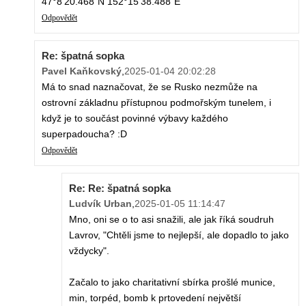
47°8'20.468"N 152°15'38.488"E
Odpovědět
Re: špatná sopka
Pavel Kaňkovský
,
2025-01-04 20:02:28
Má to snad naznačovat, že se Rusko nezmůže na
ostrovní základnu přístupnou podmořským tunelem, i
když je to součást povinné výbavy každého
superpadoucha? :D
Odpovědět
Re: Re: špatná sopka
Ludvík Urban
,
2025-01-05 11:14:47
Mno, oni se o to asi snažili, ale jak říká soudruh
Lavrov, "Chtěli jsme to nejlepší, ale dopadlo to jako
vždycky".
Začalo to jako charitativní sbírka prošlé munice,
min, torpéd, bomb k prtovedení největší