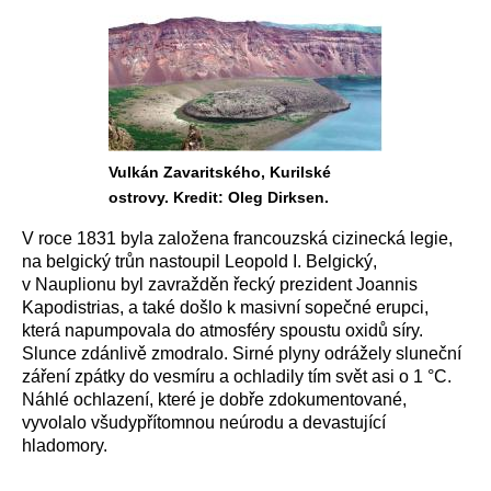
Vulkán Zavaritského, Kurilské
ostrovy. Kredit: Oleg Dirksen.
V roce 1831 byla založena francouzská cizinecká legie,
na belgický trůn nastoupil Leopold I. Belgický,
v Nauplionu byl zavražděn řecký prezident Joannis
Kapodistrias, a také došlo k masivní sopečné erupci,
která napumpovala do atmosféry spoustu oxidů síry.
Slunce zdánlivě zmodralo. Sirné plyny odrážely sluneční
záření zpátky do vesmíru a ochladily tím svět asi o 1 °C.
Náhlé ochlazení, které je dobře zdokumentované,
vyvolalo všudypřítomnou neúrodu a devastující
hladomory.