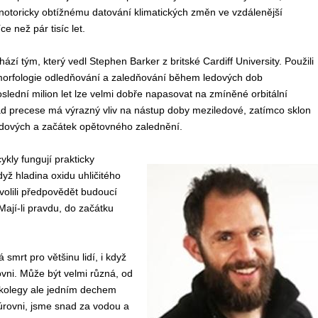
notoricky obtížnému datování klimatických změn ve vzdálenější
ce než pár tisíc let.
ází tým, který vedl Stephen Barker z britské Cardiff University. Použili
e morfologie odledňování a zaledňování během ledových dob
 poslední milion let lze velmi dobře napasovat na zmíněné orbitální
klad precese má výrazný vliv na nástup doby meziledové, zatímco sklon
edových a začátek opětovného zalednění.
kly fungují prakticky
yž hladina oxidu uhličitého
volili předpovědět budoucí
Mají-li pravdu, do začátku
 smrt pro většinu lidí, i když
vni. Může být velmi různá, od
s kolegy ale jedním dechem
 úrovni, jsme snad za vodou a