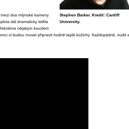
 mezi dva mlýnské kameny.
Stephen Barker. Kredit: Cardiff
plota dál dramaticky letěla
University.
yž řekněme nějakým kouzlem
tomci si budou muset připravit hodně teplé kožichy. Každopádně, nudit 