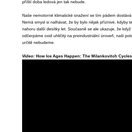
příští doba ledová jen tak nebude.
Naše nemotorné klimatické snažení se tím pádem dostává
Nemá smysl si nalhávat, že by bylo nějak příznivé, kdyby te
nahoru další desítky let. Současně se ale ukazuje, že kd
odčerpáme oxid uhličitý na preindustriální úroveň, naši po
určitě nebudeme.
Video:
How Ice Ages Happen: The Milankovitch Cycles