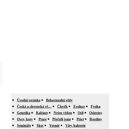
Úvodní stránka
Behavioralni vědy
Česká a slovenská vě…
Člověk
Evoluce
Fyzika
Genetika
Kabinet
Nejen vědou
Osli
Osloviny
Ovce, kozy
Prase
Přečetli jsme
Ptáci
Rostliny
Semináře
Skot
Vesmír
Viry, bakterie