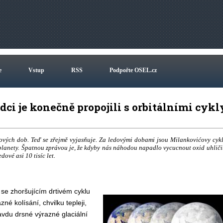
e
Vstup
RSS
Podpořte OSEL.cz
i je konečně propojili s orbitálními cykl
vých dob. Teď se zřejmě vyjasňuje. Za ledovými dobami jsou Milankovićovy cykl
 planety. Špatnou zprávou je, že kdyby nás náhodou napadlo vycucnout oxid uhliči
ové asi 10 tisíc let.
 se zhoršujícím drtivém cyklu
né kolísání, chvilku tepleji,
ravdu drsné výrazné glaciální