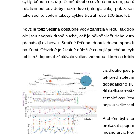
cykly, během nichž je Země dlouho sevřená mrazem, po něm
relativní pohody doby meziledové (interglaciálu), pak zase m
také sucho. Jeden takový cyklus trvá zhruba 100 tisíc let.
Když je totiž většina dostupné vody zamrzlá v ledu, tak d
ale jsou naopak drsně suché, což je pěkně vidět třeba v tro
přestávají existovat. Stručně řečeno, dobu ledovou opravdu
na Zemi. Očividně je životně důležité co nejlépe chápat cy
tohle až doposud zůstávalo velkou záhadou, která se krčila
Již dlouho jsou 
tak před století
dopadajícího sl
důsledkem změn v
zemské osy (cca 
nejsou velké v a
Problém byl v to
prokázat spojení
možné určit, kte