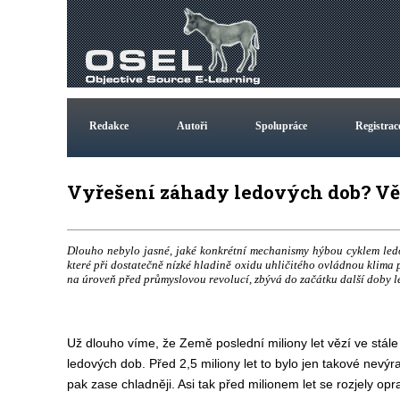
Redakce
Autoři
Spolupráce
Registrac
Vyřešení záhady ledových dob? Vědc
Dlouho nebylo jasné, jaké konkrétní mechanismy hýbou cyklem ledo
které při dostatečně nízké hladině oxidu uhličitého ovládnou klima
na úroveň před průmyslovou revolucí, zbývá do začátku další doby led
Už dlouho víme, že Země poslední miliony let vězí ve stále
ledových dob. Před 2,5 miliony let to bylo jen takové nevýraz
pak zase chladněji. Asi tak před milionem let se rozjely op