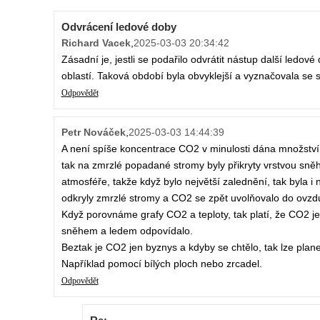
Odvrácení ledové doby
Richard Vacek
,
2025-03-03 20:34:42
Zásadní je, jestli se podařilo odvrátit nástup další led
oblastí. Taková období byla obvyklejší a vyznačovala se 
Odpovědět
Petr Nováček
,
2025-03-03 14:44:39
A není spíše koncentrace CO2 v minulosti dána množstv
tak na zmrzlé popadané stromy byly přikryty vrstvou sněh
atmosféře, takže když bylo největší zalednění, tak byla i
odkryly zmrzlé stromy a CO2 se zpět uvolňovalo do ovzdu
Když porovnáme grafy CO2 a teploty, tak platí, že CO2 j
sněhem a ledem odpovídalo.
Beztak je CO2 jen byznys a kdyby se chtělo, tak lze pla
Například pomocí bílých ploch nebo zrcadel.
Odpovědět