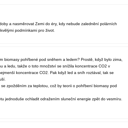
ové doby a nasměrovat Zemi do éry, kdy nebude zalednění polárních
skvělými podmínkami pro život.
ím biomasy pohřbené pod sněhem a ledem? Prostě, když bylo zima,
u a ledu, takže o toto množství se snížila koncentrace CO2 v
 nejmenší koncentrace CO2. Pak když led a sníh roztával, tak se
ší.
e se zpožděním za teplotou, což by teorii o pohřbení biomasy pod
netu jednoduše ochladit odražením sluneční energie zpět do vesmíru.