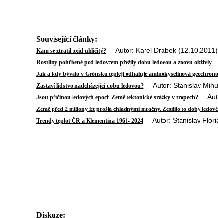
Související články:
Autor: Karel Drábek (12.10.2011)
Kam se ztratil oxid uhličitý?
A
Rostliny pohřbené pod ledovcem přežily dobu ledovou a znovu obživly
Jak a kdy bývalo v Grónsku tepleji odhaluje aminokyselinová geochrono
Autor: Stanislav Mihul
Zastaví lidstvo nadcházející dobu ledovou?
Autor
Jsou příčinou ledových epoch Země tektonické srážky v tropech?
Země před 2 miliony let prošla chladnými mračny. Zesílilo to doby ledové
Autor: Stanislav Flori
Trendy teplot ČR a Klementina 1961- 2024
Diskuze: