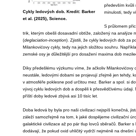
především kvůli 
Cykly ledových dob. Kredit: Barker
minulosti, tedy ví
et al. (2025), Science.
S průlomem přich
trik, kterým obešli dosavadní obtíže, založený na analýz
(
deglaciation-inception
). Zjistili, že cykly ledových dob za
Milankovićovy cykly, tedy na jejich složitou souhru. Napří
zemské osy je důležitější pro dosažení maxima dob mezil
Díky předešlému výzkumu víme, že ačkoliv Milankovićovy cy
neustále, ledovými dobami se projevují zřejmě jen tehdy, kd
v atmosféře poklesne pod určitou mez. Barker a spol. si do
vývoj cyklu ledových dob a dospěli k přesvědčivému údaji. 
příští doby ledové zbývá asi 10 tisíc let.
Doba ledová by byla pro naši civilizaci nejspíš konečná, jistá
záleží samozřejmě na tom, k jaké dospějeme civilizační úro
galaktické civilizace až po pár tlup lovců sběračů. Barker 
dodávají, že pokud oxid uhličitý vydrží nejméně na dnešní