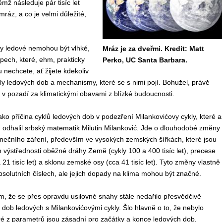
ž následuje pár tisíc let
ráz, a co je velmi důležité,
oby ledové nemohou být vlhké,
Mráz je za dveřmi. Kredit: Matt
pech, které, ehm, prakticky
Perko, UC Santa Barbara.
 nechcete, ať žijete kdekoliv
kly ledových dob a mechanismy, které se s nimi pojí. Bohužel, právě
 v pozadí za klimatickými obavami z blízké budoucnosti.
jako příčina cyklů ledových dob v podezření Milankovićovy cykly, které a
m odhalil srbský matematik Milutin Milanković. Jde o dlouhodobé změny
unečního záření, především ve vysokých zemských šířkách, které jsou
ýstřednosti oběžné dráhy Země (cykly 100 a 400 tisíc let), precese
21 tisíc let) a sklonu zemské osy (cca 41 tisíc let). Tyto změny vlastně
bsolutních číslech, ale jejich dopady na klima mohou být značné.
m, že se přes opravdu usilovné snahy stále nedařilo přesvědčivě
 dob ledových s Milankovićovými cykly. Šlo hlavně o to, že nebylo
ré z parametrů jsou zásadní pro začátky a konce ledových dob,