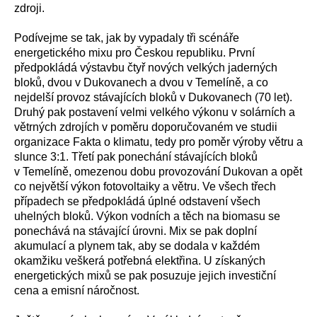
zdroji.
Podívejme se tak, jak by vypadaly tři scénáře
energetického mixu pro Českou republiku. První
předpokládá výstavbu čtyř nových velkých jaderných
bloků, dvou v Dukovanech a dvou v Temelíně, a co
nejdelší provoz stávajících bloků v Dukovanech (70 let).
Druhý pak postavení velmi velkého výkonu v solárních a
větrných zdrojích v poměru doporučovaném ve studii
organizace Fakta o klimatu, tedy pro poměr výroby větru a
slunce 3:1. Třetí pak ponechání stávajících bloků
v Temelíně, omezenou dobu provozování Dukovan a opět
co největší výkon fotovoltaiky a větru. Ve všech třech
případech se předpokládá úplné odstavení všech
uhelných bloků. Výkon vodních a těch na biomasu se
ponechává na stávající úrovni. Mix se pak doplní
akumulací a plynem tak, aby se dodala v každém
okamžiku veškerá potřebná elektřina. U získaných
energetických mixů se pak posuzuje jejich investiční
cena a emisní náročnost.