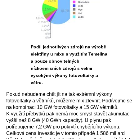
Podíl jednotlivých zdrojů na výrobě
elektřiny u mixu s využitím Temelína
a pouze obnovitelných
nízkoemisních zdrojů s velmi
vysokými výkony fotovoltaiky a
větru.
Pokud nebudeme chtít jít na tak extrémní výkony
fotovoltaiky a větrníků, můžeme mix zlevnit. Podívejme se
na kombinaci 10 GW fotovoltaiky a 15 GW větrníků.
K využití přebytků pak nemá moc smysl stavět akumulaci
vyšší než 8 GW (40 GWh kapacity). U plynu pak
potřebujeme 7,2 GW pro pokrytí chybějícího výkonu.
Celková cena investic je v tomto případě 1 586 miliard