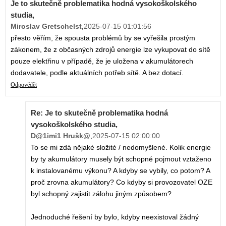
Je to skutečně problematika hodná vysokoškolského
studia,
Miroslav Gretschelst
,
2025-07-15 01:01:56
přesto věřím, že spousta problémů by se vyřešila prostým
zákonem, že z občasných zdrojů energie lze vykupovat do sítě
pouze elektřinu v případě, že je uložena v akumulátorech
dodavatele, podle aktuálních potřeb sítě. A bez dotací.
Odpovědět
Re: Je to skutečně problematika hodná
vysokoškolského studia,
D@1imi1 Hrušk@
,
2025-07-15 02:00:00
To se mi zdá nějaké složité / nedomyšlené. Kolik energie
by ty akumulátory musely být schopné pojmout vztaženo
k instalovanému výkonu? A kdyby se vybily, co potom? A
proč zrovna akumulátory? Co kdyby si provozovatel OZE
byl schopný zajistit zálohu jiným způsobem?
Jednoduché řešení by bylo, kdyby neexistoval žádný