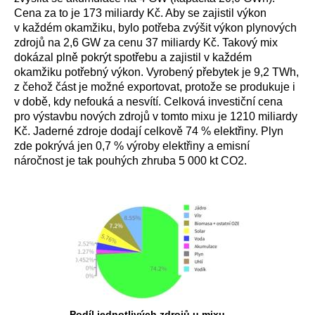
Cena za to je 173 miliardy Kč. Aby se zajistil výkon
v každém okamžiku, bylo potřeba zvýšit výkon plynových
zdrojů na 2,6 GW za cenu 37 miliardy Kč. Takový mix
dokázal plně pokrýt spotřebu a zajistil v každém
okamžiku potřebný výkon. Vyrobený přebytek je 9,2 TWh,
z čehož část je možné exportovat, protože se produkuje i
v době, kdy nefouká a nesvítí. Celková investiční cena
pro výstavbu nových zdrojů v tomto mixu je 1210 miliardy
Kč. Jaderné zdroje dodají celkově 74 % elektřiny. Plyn
zde pokrývá jen 0,7 % výroby elektřiny a emisní
náročnost je tak pouhých zhruba 5 000 kt CO2.
Podíl jednotlivých zdrojů u mixu