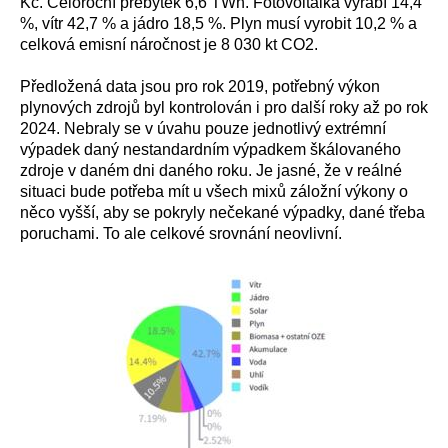
Kč. Celoroční přebytek 6,6 TWh. Fotovoltaika vyrábí 14,4
%, vítr 42,7 % a jádro 18,5 %. Plyn musí vyrobit 10,2 % a
celková emisní náročnost je 8 030 kt CO2.
Předložená data jsou pro rok 2019, potřebný výkon
plynových zdrojů byl kontrolován i pro další roky až po rok
2024. Nebraly se v úvahu pouze jednotlivý extrémní
výpadek daný nestandardním výpadkem škálovaného
zdroje v daném dni daného roku. Je jasné, že v reálné
situaci bude potřeba mít u všech mixů záložní výkony o
něco vyšší, aby se pokryly nečekané výpadky, dané třeba
poruchami. To ale celkové srovnání neovlivní.