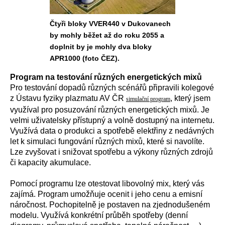
Čtyři bloky VVER440 v Dukovanech
by mohly běžet až do roku 2055 a
doplnit by je mohly dva bloky
APR1000 (foto ČEZ).
Program na testování různých energetických mixů
Pro testování dopadů různých scénářů připravili kolegové
z Ústavu fyziky plazmatu AV ČR
, který jsem
simulační program
využíval pro posuzování různých energetických mixů. Je
velmi uživatelsky přístupný a volně dostupný na internetu.
Využívá data o produkci a spotřebě elektřiny z nedávných
let k simulaci fungování různých mixů, které si navolíte.
Lze zvyšovat i snižovat spotřebu a výkony různých zdrojů
či kapacity akumulace.
Pomocí programu lze otestovat libovolný mix, který vás
zajímá. Program umožňuje ocenit i jeho cenu a emisní
náročnost. Pochopitelně je postaven na zjednodušeném
modelu. Využívá konkrétní průběh spotřeby (denní