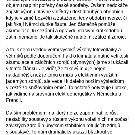
objemu naplnit potřeby české spotřeby. Ovšem nedokáže
zajistit výrobu hlavně v někdy i dost dlouhých obdobích,
kdy je v zimě bezvětří a zataženo, tedy období inverze, či
jak říkají Němci dunkelflaute. Jen částečně pomůže
akumulace, tu sezónní a opravdu masivní krátkodobou
zatím nemáme. Je tak skutečně nutné mít záložní zdroje.
A to, k čemu vedou velmi vysoké výkony fotovoltaiky a
větrníků podle doporučení Fakt o klimatu a nutné velikosti
akumulace a záložních zdrojů (plynových) jsme si ukázali
v tomto článku. Je vidět, že takový mix je nejen
nákladnější, než je tomu u mixu s efektivním využitím
jaderných zdrojů, ale vede i k daleko horším výsledkům
v cestě za snižováním emisí. To ostatně potvrzuje i praxe,
jak vidíme na srovnání elektroenergetiky v Německu a
Francii.
Dalším problémem, na který nelze zapomínat, je růst
nestability soustavy s růstem výkonu volatilních na počasí
závislých zdrojů a úbytkem stabilních rotujících zdrojů
v soustavě. To nám dramaticky ukázal blackout ve