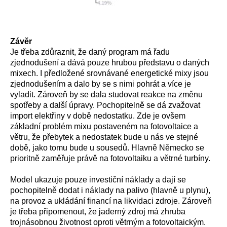
Závěr
Je třeba zdůraznit, že daný program má řadu
zjednodušení a dává pouze hrubou představu o daných
mixech. I předložené srovnávané energetické mixy jsou
zjednodušením a dalo by se s nimi pohrát a více je
vyladit. Zároveň by se dala studovat reakce na změnu
spotřeby a další úpravy. Pochopitelně se dá zvažovat
import elektřiny v době nedostatku. Zde je ovšem
základní problém mixu postaveném na fotovoltaice a
větru, že přebytek a nedostatek bude u nás ve stejné
době, jako tomu bude u sousedů. Hlavně Německo se
prioritně zaměřuje právě na fotovoltaiku a větrné turbíny.
Model ukazuje pouze investiční náklady a dají se
pochopitelně dodat i náklady na palivo (hlavně u plynu),
na provoz a ukládání financí na likvidaci zdroje. Zároveň
je třeba připomenout, že jaderný zdroj má zhruba
trojnásobnou životnost oproti větrným a fotovoltaickým.