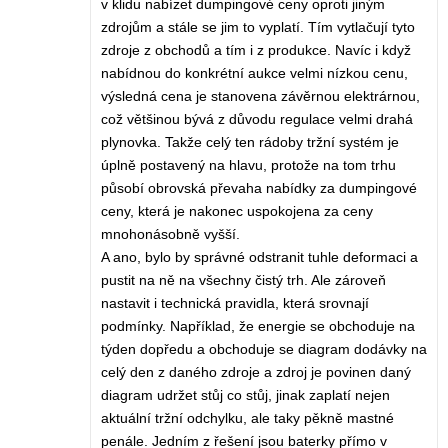
v klidu nabízet dumpingové ceny oproti jiným
zdrojům a stále se jim to vyplatí. Tím vytlačují tyto
zdroje z obchodů a tím i z produkce. Navíc i když
nabídnou do konkrétní aukce velmi nízkou cenu,
výsledná cena je stanovena závěrnou elektrárnou,
což většinou bývá z důvodu regulace velmi drahá
plynovka. Takže celý ten rádoby tržní systém je
úplně postavený na hlavu, protože na tom trhu
působí obrovská převaha nabídky za dumpingové
ceny, která je nakonec uspokojena za ceny
mnohonásobně vyšší.
A ano, bylo by správné odstranit tuhle deformaci a
pustit na ně na všechny čistý trh. Ale zároveň
nastavit i technická pravidla, která srovnají
podmínky. Například, že energie se obchoduje na
týden dopředu a obchoduje se diagram dodávky na
celý den z daného zdroje a zdroj je povinen daný
diagram udržet stůj co stůj, jinak zaplatí nejen
aktuální tržní odchylku, ale taky pěkně mastné
penále. Jedním z řešení jsou baterky přímo v