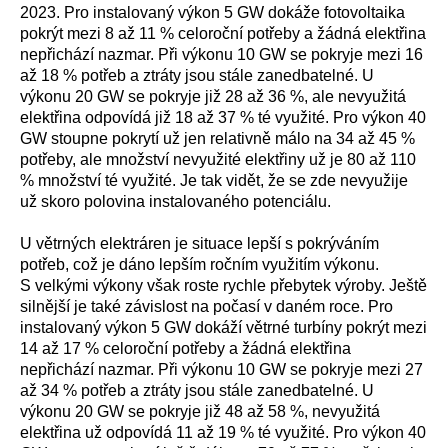
2023. Pro instalovaný výkon 5 GW dokáže fotovoltaika
pokrýt mezi 8 až 11 % celoroční potřeby a žádná elektřina
nepřichází nazmar. Při výkonu 10 GW se pokryje mezi 16
až 18 % potřeb a ztráty jsou stále zanedbatelné. U
výkonu 20 GW se pokryje již 28 až 36 %, ale nevyužitá
elektřina odpovídá již 18 až 37 % té využité. Pro výkon 40
GW stoupne pokrytí už jen relativně málo na 34 až 45 %
potřeby, ale množství nevyužité elektřiny už je 80 až 110
% množství té využité. Je tak vidět, že se zde nevyužije
už skoro polovina instalovaného potenciálu.
U větrných elektráren je situace lepší s pokrýváním
potřeb, což je dáno lepším ročním využitím výkonu.
S velkými výkony však roste rychle přebytek výroby. Ještě
silnější je také závislost na počasí v daném roce. Pro
instalovaný výkon 5 GW dokáží větrné turbíny pokrýt mezi
14 až 17 % celoroční potřeby a žádná elektřina
nepřichází nazmar. Při výkonu 10 GW se pokryje mezi 27
až 34 % potřeb a ztráty jsou stále zanedbatelné. U
výkonu 20 GW se pokryje již 48 až 58 %, nevyužitá
elektřina už odpovídá 11 až 19 % té využité. Pro výkon 40