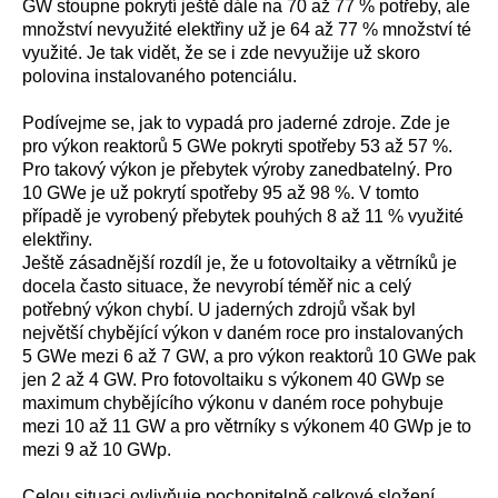
GW stoupne pokrytí ještě dále na 70 až 77 % potřeby, ale
množství nevyužité elektřiny už je 64 až 77 % množství té
využité. Je tak vidět, že se i zde nevyužije už skoro
polovina instalovaného potenciálu.
Podívejme se, jak to vypadá pro jaderné zdroje. Zde je
pro výkon reaktorů 5 GWe pokryti spotřeby 53 až 57 %.
Pro takový výkon je přebytek výroby zanedbatelný. Pro
10 GWe je už pokrytí spotřeby 95 až 98 %. V tomto
případě je vyrobený přebytek pouhých 8 až 11 % využité
elektřiny.
Ještě zásadnější rozdíl je, že u fotovoltaiky a větrníků je
docela často situace, že nevyrobí téměř nic a celý
potřebný výkon chybí. U jaderných zdrojů však byl
největší chybějící výkon v daném roce pro instalovaných
5 GWe mezi 6 až 7 GW, a pro výkon reaktorů 10 GWe pak
jen 2 až 4 GW. Pro fotovoltaiku s výkonem 40 GWp se
maximum chybějícího výkonu v daném roce pohybuje
mezi 10 až 11 GW a pro větrníky s výkonem 40 GWp je to
mezi 9 až 10 GWp.
Celou situaci ovlivňuje pochopitelně celkové složení