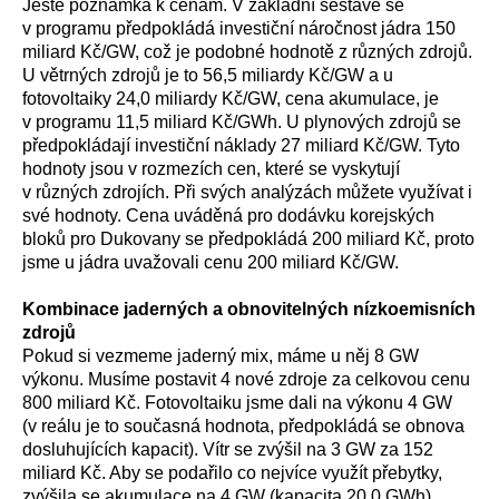
Ještě poznámka k cenám. V základní sestavě se
v programu předpokládá investiční náročnost jádra 150
miliard Kč/GW, což je podobné hodnotě z různých zdrojů.
U větrných zdrojů je to 56,5 miliardy Kč/GW a u
fotovoltaiky 24,0 miliardy Kč/GW, cena akumulace, je
v programu 11,5 miliard Kč/GWh. U plynových zdrojů se
předpokládají investiční náklady 27 miliard Kč/GW. Tyto
hodnoty jsou v rozmezích cen, které se vyskytují
v různých zdrojích. Při svých analýzách můžete využívat i
své hodnoty. Cena uváděná pro dodávku korejských
bloků pro Dukovany se předpokládá 200 miliard Kč, proto
jsme u jádra uvažovali cenu 200 miliard Kč/GW.
Kombinace jaderných a obnovitelných nízkoemisních
zdrojů
Pokud si vezmeme jaderný mix, máme u něj 8 GW
výkonu. Musíme postavit 4 nové zdroje za celkovou cenu
800 miliard Kč. Fotovoltaiku jsme dali na výkonu 4 GW
(v reálu je to současná hodnota, předpokládá se obnova
dosluhujících kapacit). Vítr se zvýšil na 3 GW za 152
miliard Kč. Aby se podařilo co nejvíce využít přebytky,
zvýšila se akumulace na 4 GW (kapacita 20,0 GWh).