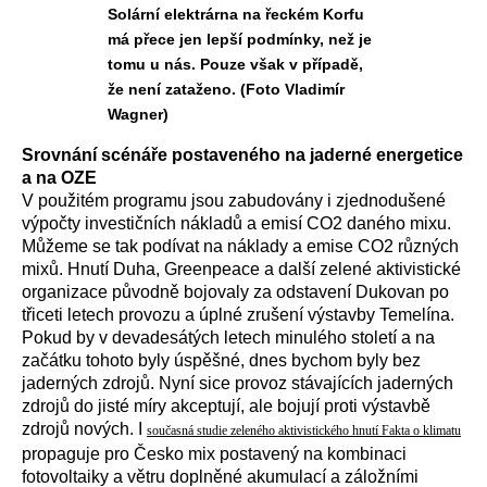
Solární elektrárna na řeckém Korfu
má přece jen lepší podmínky, než je
tomu u nás. Pouze však v případě,
že není zataženo. (Foto Vladimír
Wagner)
Srovnání scénáře postaveného na jaderné energetice
a na OZE
V použitém programu jsou zabudovány i zjednodušené
výpočty investičních nákladů a emisí CO2 daného mixu.
Můžeme se tak podívat na náklady a emise CO2 různých
mixů. Hnutí Duha, Greenpeace a další zelené aktivistické
organizace původně bojovaly za odstavení Dukovan po
třiceti letech provozu a úplné zrušení výstavby Temelína.
Pokud by v devadesátých letech minulého století a na
začátku tohoto byly úspěšné, dnes bychom byly bez
jaderných zdrojů. Nyní sice provoz stávajících jaderných
zdrojů do jisté míry akceptují, ale bojují proti výstavbě
zdrojů nových. I
současná studie zeleného aktivistického hnutí Fakta o klimatu
propaguje pro Česko mix postavený na kombinaci
fotovoltaiky a větru doplněné akumulací a záložními