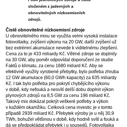
složeném z jaderných a
obnovitelných nízkoemisních
zdrojů.
Čistě obnovitelné nízkoemisní zdroje
U obnovitelného mixu se využila velmi vysoká instalace
fotovoltaiky, zvýšení výkonu na 20 GW, další zvýšení už
bez extrémní akumulace nevede k viditelnému zlepšení.
Cena za to je 433 miliardy Kč. Větrné zdroje se doplnily
na 30 GW, aby poměr odpovídal doporučení ze studie
Faktů o klimatu, za cenu 1680 miliard Kč. Aby se
efektivně využily vyrobené přebytky, bylo potřeba zhruba
12 GW akumulace (60,0 GWh kapacity) za 635 miliardy
Kč. I tak bylo potřeba pro pokrytí chybějícího výkonu
v době, kdy nefouká a nesvítí delší dobu doplnit výkon
plynových zdrojů na 8,5 GW za cenu 196 miliard Kč.
Takový mix dokázal pokrýt veškeré potřeby a výkon
v každém okamžiku. Celková cena investic je v tomto
případě 2939 miliard Kč. Přebytek výroby je u něj 30,9
TWh, bohužel většinou v době, kdy hodně svítí a fouká a
dá se předpokládat přebytek i u sousedů. Fotovoltaika