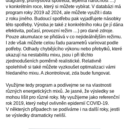
diagramy, průmyslová spotřeba, tepelná náročnost …)
v konkrétním roce, který si můžete vybírat. V databázi má
program roky 2019 až 2024, ale můžete využít i data
z roku jiného. Budoucí spotřebu pak vyjadřujete násobky
této spotřeby. Výroba je také z konkrétního roku (je jí dána
efektivita, počasí, provozní režim …) pro dané zdroje.
Pouze akumulace se přidává v co nejideálnějším režimu.
I zde však můžete celou řadu parametrů varírovat podle
potřeby. Odhady chybějícího výkonu nebo přebytků, které
ukazují na nestabilitu mixu, jsou i při těchto
zjednodušeních poměrně realistické. Relativně
spolehlivě si také můžete vyzkoušet optimalizaci vámi
hledaného mixu. A zkontrolovat, zda bude fungovat.
Využijme tedy program a podívejme se na vlastnosti
různých energetických mixů. Je jasné, že výsledky se
mohou lišit pro různé roky. My využijeme jako referenční
rok 2019, který nebyl ovlivněn epidemií COVID-19.
V některých případech se podíváme i na další roky, jestli
se výsledky dramaticky neliší.