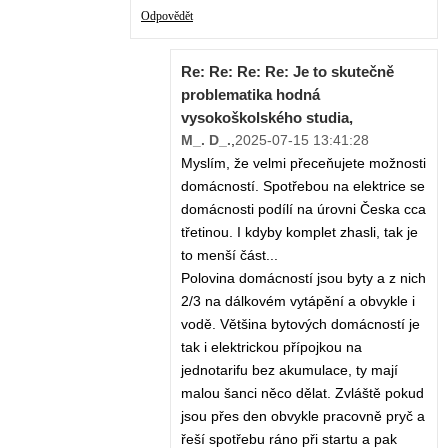
Odpovědět
Re: Re: Re: Re: Je to skutečně
problematika hodná
vysokoškolského studia,
M_. D_.
,
2025-07-15 13:41:28
Myslím, že velmi přeceňujete možnosti
domácností. Spotřebou na elektrice se
domácnosti podílí na úrovni Česka cca
třetinou. I kdyby komplet zhasli, tak je
to menší část...
Polovina domácností jsou byty a z nich
2/3 na dálkovém vytápění a obvykle i
vodě. Většina bytových domácností je
tak i elektrickou přípojkou na
jednotarifu bez akumulace, ty mají
malou šanci něco dělat. Zvláště pokud
jsou přes den obvykle pracovně pryč a
řeší spotřebu ráno při startu a pak