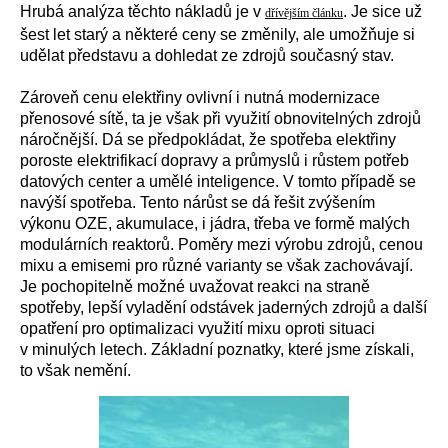
Hrubá analýza těchto nákladů je v
. Je sice už
dřívějším článku
šest let starý a některé ceny se změnily, ale umožňuje si
udělat představu a dohledat ze zdrojů současný stav.
Zároveň cenu elektřiny ovlivní i nutná modernizace
přenosové sítě, ta je však při využití obnovitelných zdrojů
náročnější. Dá se předpokládat, že spotřeba elektřiny
poroste elektrifikací dopravy a průmyslů i růstem potřeb
datových center a umělé inteligence. V tomto případě se
navýší spotřeba. Tento nárůst se dá řešit zvýšením
výkonu OZE, akumulace, i jádra, třeba ve formě malých
modulárních reaktorů. Poměry mezi výrobu zdrojů, cenou
mixu a emisemi pro různé varianty se však zachovávají.
Je pochopitelně možné uvažovat reakci na straně
spotřeby, lepší vyladění odstávek jaderných zdrojů a další
opatření pro optimalizaci využití mixu oproti situaci
v minulých letech. Základní poznatky, které jsme získali,
to však nemění.