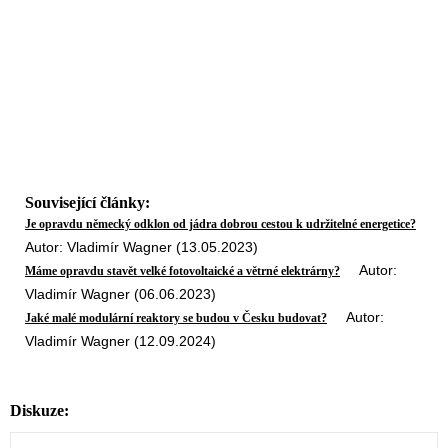
Související články:
Je opravdu německý odklon od jádra dobrou cestou k udržitelné energetice?
Autor: Vladimír Wagner (13.05.2023)
Autor:
Máme opravdu stavět velké fotovoltaické a větrné elektrárny?
Vladimír Wagner (06.06.2023)
Autor:
Jaké malé modulární reaktory se budou v Česku budovat?
Vladimír Wagner (12.09.2024)
Diskuze: