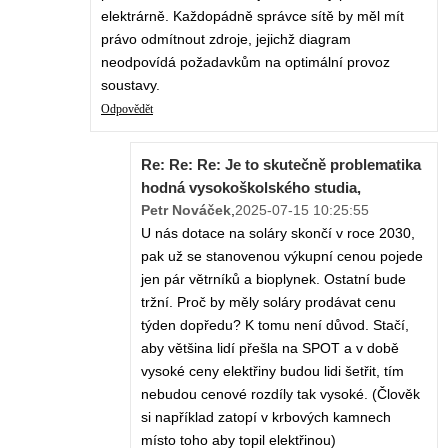
elektrárně. Každopádně správce sítě by měl mít
právo odmítnout zdroje, jejichž diagram
neodpovídá požadavkům na optimální provoz
soustavy.
Odpovědět
Re: Re: Re: Je to skutečně problematika
hodná vysokoškolského studia,
Petr Nováček
,
2025-07-15 10:25:55
U nás dotace na soláry skončí v roce 2030,
pak už se stanovenou výkupní cenou pojede
jen pár větrníků a bioplynek. Ostatní bude
tržní. Proč by měly soláry prodávat cenu
týden dopředu? K tomu není důvod. Stačí,
aby většina lidí přešla na SPOT a v době
vysoké ceny elektřiny budou lidi šetřit, tím
nebudou cenové rozdíly tak vysoké. (Člověk
si například zatopí v krbových kamnech
místo toho aby topil elektřinou)