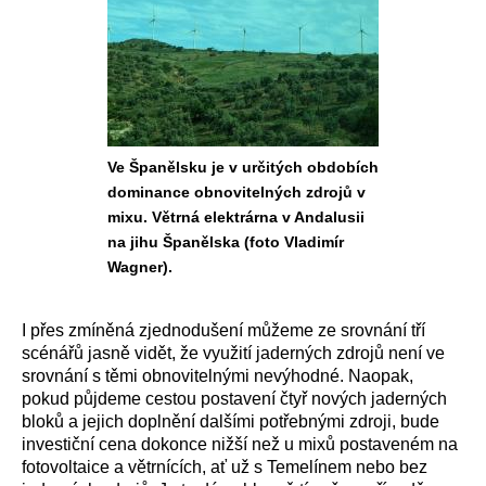
Ve Španělsku je v určitých obdobích
dominance obnovitelných zdrojů v
mixu. Větrná elektrárna v Andalusii
na jihu Španělska (foto Vladimír
Wagner).
I přes zmíněná zjednodušení můžeme ze srovnání tří
scénářů jasně vidět, že využití jaderných zdrojů není ve
srovnání s těmi obnovitelnými nevýhodné. Naopak,
pokud půjdeme cestou postavení čtyř nových jaderných
bloků a jejich doplnění dalšími potřebnými zdroji, bude
investiční cena dokonce nižší než u mixů postaveném na
fotovoltaice a větrnících, ať už s Temelínem nebo bez