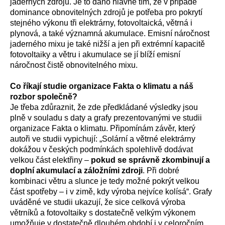
jaderných zdrojů. Je to dáno hlavně tím, že v případě
dominance obnovitelných zdrojů je potřeba pro pokrytí
stejného výkonu tři elektrárny, fotovoltaická, větrná i
plynová, a také významná akumulace. Emisní náročnost
jaderného mixu je také nižší a jen při extrémní kapacitě
fotovoltaiky a větru i akumulace se jí blíží emisní
náročnost čistě obnovitelného mixu.
Co říkají studie organizace Fakta o klimatu a náš
rozbor společně?
Je třeba zdůraznit, že zde předkládané výsledky jsou
plně v souladu s daty a grafy prezentovanými ve studii
organizace Fakta o klimatu. Připomínám závěr, který
autoři ve studii vypichují:
„
Solární a větrné elektrárny
dokážou v českých podmínkách spolehlivě dodávat
velkou část elektřiny –
pokud se správně zkombinují a
doplní akumulací a záložními zdroji
. Při dobré
kombinaci větru a slunce je tedy možné pokrýt velkou
část spotřeby – i v zimě, kdy výroba nejvíce kolísá“. Grafy
uváděné ve studii ukazují, že sice celková výroba
větrníků a fotovoltaiky s dostatečně velkým výkonem
umožňuje v dostatečně dlouhém období i v celoročním