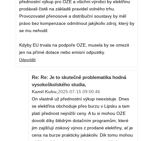
přednostní výkup pro OZE a všichni výrobci by elektřinu
prodávali čistě na základě pravidel volného trhu.
Provozovatel přenosové a distribuční soustavy by měl
právo bez kompenzace odmítnout jakýkoliv zdroj, který by
se mu nehodil.
Kdyby EU trvala na podpoře OZE, musela by se omezit
jen na přímé dotace nebo emisní odpustky.
Odpovědět
Re: Re: Je to skutečně problematika hodná
vysokoškolského studia,
Kamil Kubu
,
2025-07-15 09:00:46
On vlastně už přednostní výkup neexistuje. Dnes
se elektřina obchoduje přes burzu v Lipsku a tam
platí přednost nejnižší ceny. A tu si mohou OZE
dovolit díky štědrým dotačním programům, které
jim zajišťují ziskový výnos z prodané elektřiny, ať je
cena na burze prakticky jakákoliv. Dík tomu mohou