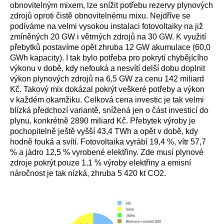
obnovitelným mixem, lze snížit potřebu rezervy plynových
zdrojů oproti čistě obnovitelnému mixu. Nejdříve se
podíváme na velmi vysokou instalaci fotovoltaiky na již
zmíněných 20 GW i větrných zdrojů na 30 GW. K využití
přebytků postavíme opět zhruba 12 GW akumulace (60,0
GWh kapacity). I tak bylo potřeba pro pokrytí chybějícího
výkonu v době, kdy nefouká a nesvítí delší dobu doplnit
výkon plynových zdrojů na 6,5 GW za cenu 142 miliard
Kč. Takový mix dokázal pokrýt veškeré potřeby a výkon
v každém okamžiku. Celková cena investic je tak velmi
blízká předchozí variantě, snížená jen o část investicí do
plynu, konkrétně 2890 miliard Kč. Přebytek výroby je
pochopitelně ještě vyšší 43,4 TWh a opět v době, kdy
hodně fouká a svítí. Fotovoltaika vyrábí 19,4 %, vítr 57,7
% a jádro 12,5 % vyrobené elektřiny. Zde musí plynové
zdroje pokrýt pouze 1,1 % výroby elektřiny a emisní
náročnost je tak nízká, zhruba 5 420 kt CO2.