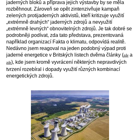
jaderných bloků a příprava jejich výstavby by se měla
rozběhnout. Zároveň se opět zintenzivňuje kampaň
zelených protijaderných aktivistů, kteří kritizuje využití
„extrémně drahých“ jaderných zdrojů a nevyužití
„extrémně levných“ obnovitelných zdrojů. Je tak dobré se
podrobněji podívat, zda tato představa, prezentovaná
například organizací Fakta o klimatu, odpovídá realitě.
Nedávno jsem reagoval na jeden podobný výpad proti
jaderné energetice v Britských listech dvěma články (
a
zde
), kde jsem kromě vyvrácení některých nepravdivých
zde
tvrzení rozebíral i dopady využití různých kombinací
energetických zdrojů.