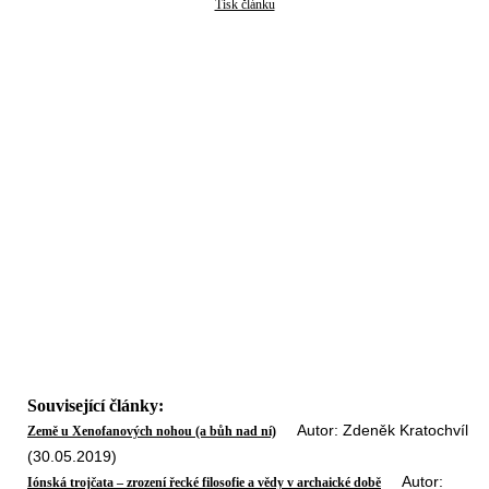
Tisk článku
Související články:
Autor: Zdeněk Kratochvíl
Země u Xenofanových nohou (a bůh nad ní)
(30.05.2019)
Autor:
Iónská trojčata – zrození řecké filosofie a vědy v archaické době