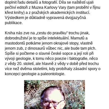
doplnit řadu detailů a fotografií. Díla se naštěstí ujali
pečliví editoři z Muzea Karlovy Vary (tam proběhl v říjnu
křest knihy) a z pražských akademických institucí.
Výsledkem je důkladně vypravená dvojjazyčná
publikace.
Kniha nás zve na „cestu do pravěku“ trochu jinak,
dobrodružství je to spíše intelektuální. Mamutů a
mastodontů potkáme jenom okrajové stopy, vlastně
jenom zub, z dinosaurů vůbec nic, ale bude tam plch.
Spíše si počteme o slavné české sopce a její roli při
vývoji geologie, k tomu něco poezie i faktografie, něco
z vědy 20. století, ale hlavně z vědy v době před trochu
více než dvěma stoletími, kdy probíhaly zásadní spory o
koncepci geologie a paleontologie.