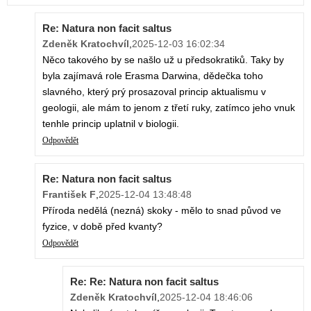
Re: Natura non facit saltus
Zdeněk Kratochvíl
,
2025-12-03 16:02:34
Něco takového by se našlo už u předsokratiků. Taky by
byla zajímavá role Erasma Darwina, dědečka toho
slavného, který prý prosazoval princip aktualismu v
geologii, ale mám to jenom z třetí ruky, zatímco jeho vnuk
tenhle princip uplatnil v biologii.
Odpovědět
Re: Natura non facit saltus
František F
,
2025-12-04 13:48:48
Příroda nedělá (nezná) skoky - mělo to snad původ ve
fyzice, v době před kvanty?
Odpovědět
Re: Re: Natura non facit saltus
Zdeněk Kratochvíl
,
2025-12-04 18:46:06