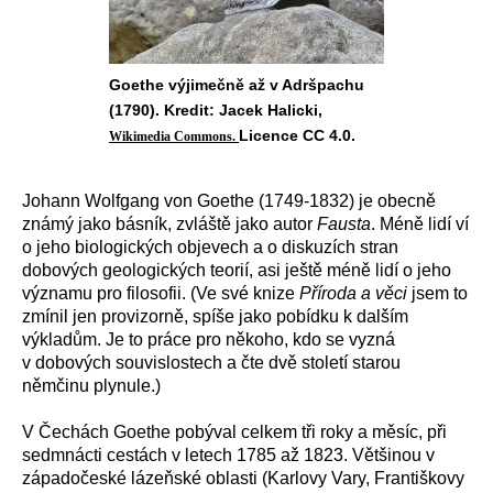
Goethe výjimečně až v Adršpachu
(1790). Kredit: Jacek Halicki,
Licence CC 4.0.
Wikimedia Commons.
Johann Wolfgang von Goethe (1749-1832) je obecně
známý jako básník, zvláště jako autor
Fausta
. Méně lidí ví
o jeho biologických objevech a o diskuzích stran
dobových geologických teorií, asi ještě méně lidí o jeho
významu pro filosofii. (Ve své knize
Příroda a věci
jsem to
zmínil jen provizorně, spíše jako pobídku k dalším
výkladům. Je to práce pro někoho, kdo se vyzná
v dobových souvislostech a čte dvě století starou
němčinu plynule.)
V Čechách Goethe pobýval celkem tři roky a měsíc, při
sedmnácti cestách v letech 1785 až 1823. Většinou v
západočeské lázeňské oblasti (Karlovy Vary, Františkovy