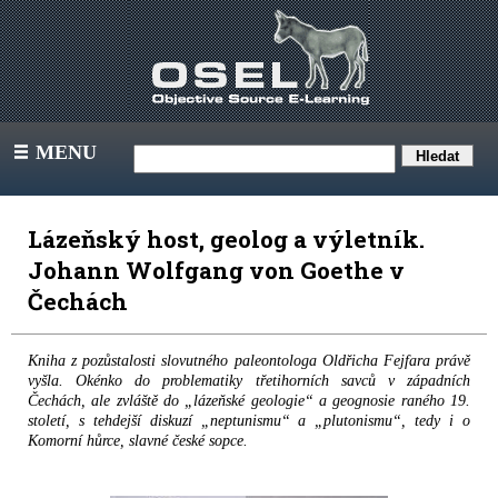
MENU
III
Lázeňský host, geolog a výletník.
Johann Wolfgang von Goethe v
Čechách
Kniha z pozůstalosti slovutného paleontologa Oldřicha Fejfara právě
vyšla. Okénko do problematiky třetihorních savců v západních
Čechách, ale zvláště do „lázeňské geologie“ a geognosie raného 19.
století, s tehdejší diskuzí „neptunismu“ a „plutonismu“, tedy i o
Komorní hůrce, slavné české sopce.