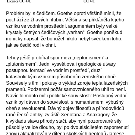
Licence CC 4.0.
CC 4.0.
Problém byl s čedičem. Goethe oproti většině mínil, že
pochází ze žhavých hlubin. Většina se přikláněla k jeho
vzniku ve vodním prostřední, argumentem byly velké
krystaly četných čedičových „varhan“. Goethe poněkud
ironicky napsal, že bohužel nikdo nebyl svědkem toho,
jak se čedič rodí v ohni.
Tehdy ještě probíhal spor mezi „neptunismem“ a
„plutonismem“. Jedni vysvětlovali geologické útvary
postupnou formací ve vodním prostředí, druzí
katastrofickým vznikem působením zemského ohně.
Souvisely s tím i pokusy o výklad zdroje tepla lázeňských
pramenů. Podzemní požár samovzníceného uhlí to není.
Navíc to mohlo mít i politické souvislosti: Postupný vodní
vznik byl dáván do souvislosti s humanismem, výbušný
oheň s revolucemi. Dávný objev filosofů a přírodovědců
rané řecké antiky, zvláště Xenofana a Anaxagory, že
k výkladu stavu přírody stačí, aby nyní pozorované síly
působily velice dlouho, byl po dvoutisíciletém zapomenutí
znovu aktualizován v dílech skotských geologů Jamese