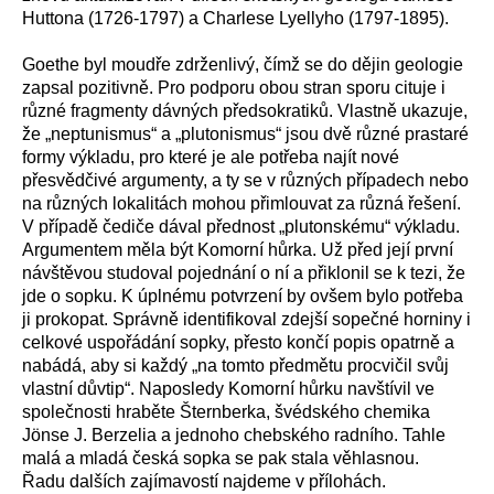
Huttona (1726-1797) a Charlese Lyellyho (1797-1895).
Goethe byl moudře zdrženlivý, čímž se do dějin geologie
zapsal pozitivně. Pro podporu obou stran sporu cituje i
různé fragmenty dávných předsokratiků. Vlastně ukazuje,
že „neptunismus“ a „plutonismus“ jsou dvě různé prastaré
formy výkladu, pro které je ale potřeba najít nové
přesvědčivé argumenty, a ty se v různých případech nebo
na různých lokalitách mohou přimlouvat za různá řešení.
V případě čediče dával přednost „plutonskému“ výkladu.
Argumentem měla být Komorní hůrka. Už před její první
návštěvou studoval pojednání o ní a přiklonil se k tezi, že
jde o sopku. K úplnému potvrzení by ovšem bylo potřeba
ji prokopat. Správně identifikoval zdejší sopečné horniny i
celkové uspořádání sopky, přesto končí popis opatrně a
nabádá, aby si každý „na tomto předmětu procvičil svůj
vlastní důvtip“. Naposledy Komorní hůrku navštívil ve
společnosti hraběte Šternberka, švédského chemika
Jönse J. Berzelia a jednoho chebského radního. Tahle
malá a mladá česká sopka se pak stala věhlasnou.
Řadu dalších zajímavostí najdeme v přílohách.