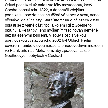
Odtud pocházel už nález stoličky mastodonta, který
Goethe popsal roku 1822, a doporučil zdejšímu
podnikateli obezřetnost při těžbě vápence v okolí, neboť
očekával další nálezy. Starší literatura o nálezech v této
oblasti se z valné části točila kolem lidí z Goetheho
okruhu, a Fejfar byl jeho myšlením fascinován neméně
než nalezenými fosiliemi. V souvislosti s velkou
goethovskou výstavou roku 2002 byl Oldřich Fejfar
pověřen Humboldtovou nadací a přírodovědným muzeem
ve Frankfurtu nad Mohanem, aby zpracoval část o
Goetheových pobytech v Čechách.