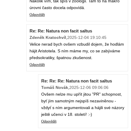
Nakolik vím, tak spíš v zoologii. Tam to na makro
úrovni často docela odpovídá.
Odpovědět
Re: Re: Natura non facit saltus
Zdeněk Kratochvíl
,
2025-12-04 19:10:45
Velice nerad bych ovšem vzbudil dojem, že hodlám
hájit Aristotela. S ním máme my, co se zabýváme
předsokratiky, špatnou zkušenost.
Odpovědět
Re: Re: Re: Natura non facit saltus
Tomáš Novák
,
2025-12-06 09:06:06
Ovšem nelze mu upřít jitou "PR" schopnost,
byť jím samotným nejspíš nezaviněnou -
vždyť s ním argumentovali a hájili své názory
ještě učenci v 18. století! :-)
Odpovědět