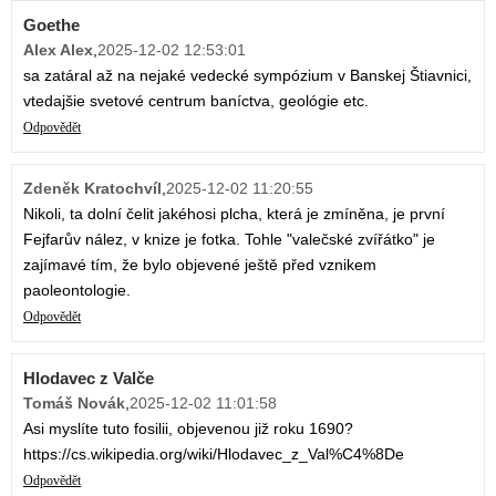
Goethe
Alex Alex
,
2025-12-02 12:53:01
sa zatáral až na nejaké vedecké sympózium v Banskej Štiavnici,
vtedajšie svetové centrum baníctva, geológie etc.
Odpovědět
Zdeněk Kratochvíl
,
2025-12-02 11:20:55
Nikoli, ta dolní čelit jakéhosi plcha, která je zmíněna, je první
Fejfarův nález, v knize je fotka. Tohle "valečské zvířátko" je
zajímavé tím, že bylo objevené ještě před vznikem
paoleontologie.
Odpovědět
Hlodavec z Valče
Tomáš Novák
,
2025-12-02 11:01:58
Asi myslíte tuto fosilii, objevenou již roku 1690?
https://cs.wikipedia.org/wiki/Hlodavec_z_Val%C4%8De
Odpovědět