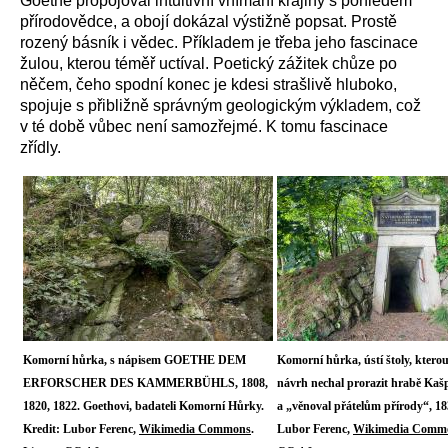
Goethe propojoval intuitivní vnímání krajiny s pohledem
přírodovědce, a obojí dokázal výstižně popsat. Prostě
rozený básník i vědec. Příkladem je třeba jeho fascinace
žulou, kterou téměř uctíval. Poetický zážitek chůze po
něčem, čeho spodní konec je kdesi strašlivě hluboko,
spojuje s přibližně správným geologickým výkladem, což
v té době vůbec není samozřejmé. K tomu fascinace
zřídly.
Komorní hůrka, s nápisem GOETHE DEM
Komorní hůrka, ústí štoly, ktero
ERFORSCHER DES KAMMERBÜHLS, 1808,
návrh nechal prorazit hrabě Kaš
1820, 1822. Goethovi, badateli Komorní Hůrky.
a „věnoval přátelům přírody“, 18
Kredit: Lubor Ferenc,
Wikimedia Commons
.
Lubor Ferenc,
Wikimedia Comm