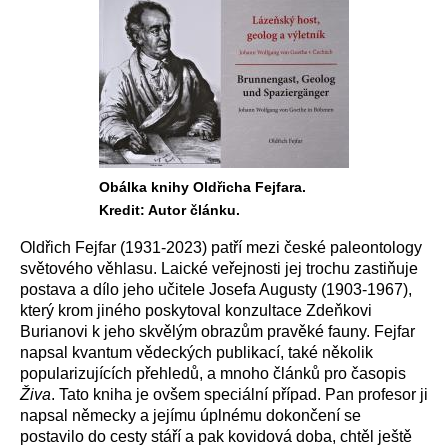
Obálka knihy Oldřicha Fejfara.
Kredit: Autor článku.
Oldřich Fejfar (1931-2023) patří mezi české paleontology
světového věhlasu. Laické veřejnosti jej trochu zastiňuje
postava a dílo jeho učitele Josefa Augusty (1903-1967),
který krom jiného poskytoval konzultace Zdeňkovi
Burianovi k jeho skvělým obrazům pravěké fauny. Fejfar
napsal kvantum vědeckých publikací, také několik
popularizujících přehledů, a mnoho článků pro časopis
Živa
. Tato kniha je ovšem speciální případ. Pan profesor ji
napsal německy a jejímu úplnému dokončení se
postavilo do cesty stáří a pak kovidová doba, chtěl ještě