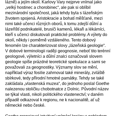
lázně) a jejím okolí. Karlovy Vary nejprve vnímal jako
„velký hostinec a chorobinec“, ale pak si oblíbil
mezinárodní společnost, jaká tehdy byla s lázeňským
životem spojená. Aristokracie a bohatí měšťané, mezi
nimi také učenci různých oborů, k tomu zdejší důlní a
lázeňští podnikatelé, brusiči kamenů, lékaři a lékárníci,
kteří s učenci diskutovali praktické problémy. A výlety do
okolí, někdy i poměrně vzdáleného. Tento dobový
fenomén lze charakterizovat slovy „lázeňská geologie“.
V dobové terminologii raději geognosie, neboť tito terénní
geologové, výletníci a důlní znalci označovali slovem
geologie spíše prázdné teoretické spekulace a sami se
považovali za geognostiky. Významy slov se mění,
například výraz fosilie zahrnoval také minerály, zvláště
sbírkové, tedy přírodní hmotné památky. Tehdy se také
zakládala „vlastenská muzea“, do jednoho poslal Goethe
nalezenou stoličku chobotnatce z Dolnic. Původní název
se týkal vlasti, nikoli politického vlastenectví; v daném
případě odkazoval k regionu, ne k nacionalitě, ať už
německé nebo české.