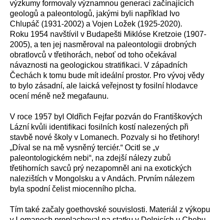
výzkumy formovaly významnou generaci začínajících
geologů a paleontologů, jakými byli například Ivo
Chlupáč (1931-2002) a Vojen Ložek (1925-2020).
Roku 1954 navštívil v Budapešti Miklóse Kretzoie (1907-
2005), a ten jej nasměroval na paleontologii drobných
obratlovců v třetihorách, neboť od toho očekával
návaznosti na geologickou stratifikaci. V západních
Čechách k tomu bude mít ideální prostor. Pro vývoj vědy
to bylo zásadní, ale laická veřejnost ty fosilní hlodavce
ocení méně než megafaunu.
V roce 1957 byl Oldřich Fejfar pozván do Františkových
Lázní kvůli identifikaci fosilních kostí nalezených při
stavbě nové školy v Lomanech. Pozvaly si ho třetihory!
„Díval se na mě vysněný terciér.“ Ocitl se „v
paleontologickém nebi“, na zdejší nálezy zubů
třetihorních savců prý nezapomněl ani na exotických
nalezištích v Mongolsku a v Andách. Prvním nálezem
byla spodní čelist miocenního plcha.
Tím také začaly goethovské souvislosti. Materiál z výkopu
v Lomanech proplachoval na statku v Dolnicích u Chebu.