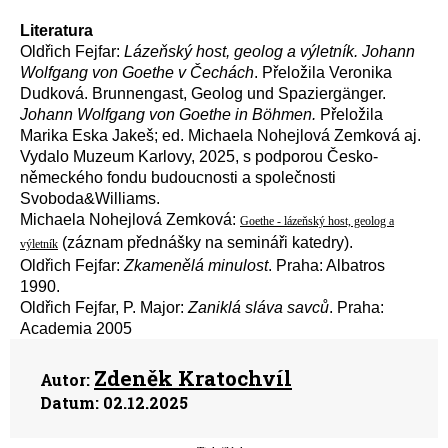
Literatura
Oldřich Fejfar:
Lázeňský host, geolog a výletník. Johann
Wolfgang von Goethe v Čechách
. Přeložila Veronika
Dudková. Brunnengast, Geolog und Spaziergänger.
Johann Wolfgang von Goethe in Böhmen.
Přeložila
Marika Eska Jakeš; ed. Michaela Nohejlová Zemková aj.
Vydalo Muzeum Karlovy, 2025, s podporou Česko-
německého fondu budoucnosti a společnosti
Svoboda
&
Williams.
Michaela Nohejlová Zemková:
Goethe - lázeňský host, geolog a
(záznam přednášky na semináři katedry).
výletník
Oldřich Fejfar:
Zkamenělá minulost
. Praha: Albatros
1990.
Oldřich Fejfar, P. Major:
Zaniklá sláva savců
. Praha:
Academia 2005
Zdeněk Kratochvíl
Autor:
Datum:
02.12.2025