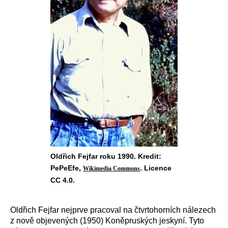
Oldřich Fejfar roku 1990. Kredit:
PePeEfe,
. Licence
Wikimedia Commons
CC 4.0.
Oldřich Fejfar nejprve pracoval na čtvrtohorních nálezech
z nově objevených (1950) Koněpruských jeskyní. Tyto