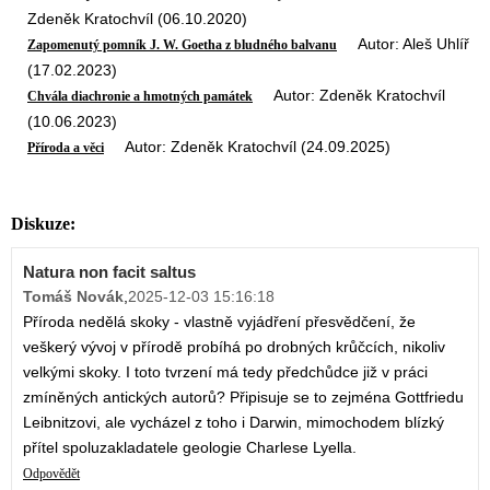
Zdeněk Kratochvíl (06.10.2020)
Autor: Aleš Uhlíř
Zapomenutý pomník J. W. Goetha z bludného balvanu
(17.02.2023)
Autor: Zdeněk Kratochvíl
Chvála diachronie a hmotných památek
(10.06.2023)
Autor: Zdeněk Kratochvíl (24.09.2025)
Příroda a věci
Diskuze:
Natura non facit saltus
Tomáš Novák
,
2025-12-03 15:16:18
Příroda nedělá skoky - vlastně vyjádření přesvědčení, že
veškerý vývoj v přírodě probíhá po drobných krůčcích, nikoliv
velkými skoky. I toto tvrzení má tedy předchůdce již v práci
zmíněných antických autorů? Připisuje se to zejména Gottfriedu
Leibnitzovi, ale vycházel z toho i Darwin, mimochodem blízký
přítel spoluzakladatele geologie Charlese Lyella.
Odpovědět