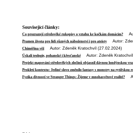
Související články:
Auto
Co prozrazují středověké rukopisy o vztahu ke kočkám domácím?
Autor: Zdeně
Pramen života pro lidi různých náboženství i pro ateisty
Autor: Zdeněk Kratochvíl (27.02.2024)
Chiméřina věž
Autor: Zdeněk Kratochvíl
Úskalí teologie, pohanské i křesťanské
Projekt mapování středověkých zločinů objasnil dávnou londýnskou vr
Prokletí kontextu: Jediné slovo změnilo fantasy s monstry na rytířskou 
Aut
Fyzika divností ve Stranger Things: Žijeme v mnohasvětové realitě?