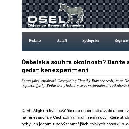
Redakce
Autoři
Spolupráce
Registrac
Ďábelská souhra okolností? Dante 
gedankenexperiment
Satan jako impaktor? Geomytolog Timothy Burbery tvrdí, že se Dan
impaktní fyziky. Podle této představy se ve vrcholném díle středověk
Dante Alighieri byl neuvěřitelnou osobností a vzdělancem v
na renesanci a v Čechách vymírali Přemyslovci, které stří
nebyl jen jedním z nejvýznamnějších italských básníků a 