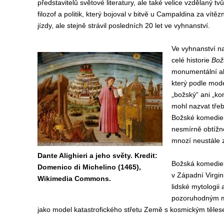
představitelů světové literatury, ale také velice vzdělaný tvůr
filozof a politik, který bojoval v bitvě u Campaldina za vítě
jízdy, ale stejně strávil posledních 20 let ve vyhnanství.
Ve vyhnanství na
celé historie
Bož
monumentální al
který podle mod
„božský“ ani „k
mohl nazvat tře
Božské komedie s
nesmírně obtížné 
mnozí neustále 
Dante Alighieri a jeho světy. Kredit:
Božská komedie 
Domenico di Michelino (1465),
v Západní Virgin
Wikimedia Commons.
lidské mytologii
pozoruhodným myš
jako model katastrofického střetu Země s kosmickým tělese