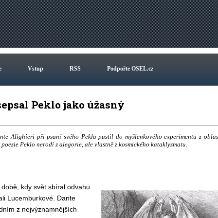
e
Vstup
RSS
Podpořte OSEL.cz
sepsal Peklo jako úžasný
te Alighieri při psaní svého Pekla pustil do myšlenkového experimentu z oblas
é poezie Peklo nerodí z alegorie, ale vlastně z kosmického kataklyzmatu.
 době, kdy svět sbíral odvahu
dali Lucemburkové. Dante
jedním z nejvýznamnějších