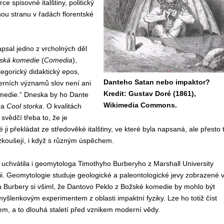
ce spisovné italštiny, politický
znou stranu v řadách florentské
psal jedno z vrcholných děl
ská komedie
(
Comedia
),
egorický didaktický epos,
Danteho Satan nebo impaktor?
erních významů slov není ani
Kredit: Gustav Doré (1861),
omedie.“ Dneska by ho Dante
Wikimedia Commons.
ba
Cool storka
. O kvalitách
vědčí třeba to, že je
ji překládat ze středověké italštiny, ve které byla napsaná, ale přesto 
zkoušejí, i když s různým úspěchem.
uchvátila i geomytologa Timothyho Burberyho z Marshall University
ii. Geomytologie studuje geologické a paleontologické jevy zobrazené 
 a Burbery si všiml, že Dantovo Peklo z Božské komedie by mohlo být
lenkovým experimentem z oblasti impaktní fyziky. Lze ho totiž číst
m, a to dlouhá staletí před vznikem moderní vědy.