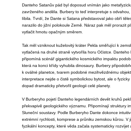
Danteho Satanův pád byl doposud vnímán jako metafyzická 
zavrženého anděla. Burbery to teď interpretuje s odvahou
líbila. Tvrdí, že Dante si Satana představoval jako obří těle
narazilo do jižní polokoule Země. Náraz pak měl prorazit pl
vytlačit hmotu opačným směrem.
Tak měl vzniknout kuželovitý kráter Pekla směřující k zem
vytlačená na druhé straně vytvořila horu Očistce. Danteh
připomíná scénář gigantického kosmického impaktu podobn
která na konci křídy vyhubila dinosaury. Burbery připodob
k oválné planetce, tvarem podobné mezihvězdnému objek
interpretace nejde o čistě symbolickou bytost, ale o fyzicky 
dopad dramaticky přetvořil geologii celé planety.
V Burberyho pojetí Danteho legendárních devět kruhů pek
překvapivě geologického významu. Připomínají struktury im
Sluneční soustavy. Podle Burberyho Dante dokonce intuiti
extrémní rychlosti, komprese a průniku zemskou kůrou. V j
fyzikální koncepty, které věda začala systematicky rozvíje