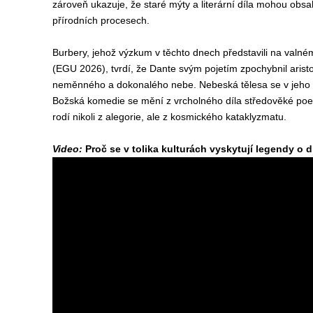
zároveň ukazuje, že staré mýty a literární díla mohou obsah
přírodních procesech.
Burbery, jehož výzkum v těchto dnech představili na valn
(EGU 2026), tvrdí, že Dante svým pojetím zpochybnil arist
neměnného a dokonalého nebe. Nebeská tělesa se v jeho dí
Božská komedie se mění z vrcholného díla středověké poez
rodí nikoli z alegorie, ale z kosmického kataklyzmatu.
Video:
Proč se v tolika kulturách vyskytují legendy o 