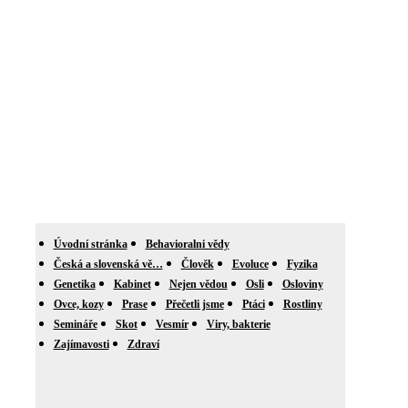
Úvodní stránka
Behavioralni vědy
Česká a slovenská vě…
Člověk
Evoluce
Fyzika
Genetika
Kabinet
Nejen vědou
Osli
Osloviny
Ovce, kozy
Prase
Přečetli jsme
Ptáci
Rostliny
Semináře
Skot
Vesmír
Viry, bakterie
Zajímavosti
Zdraví