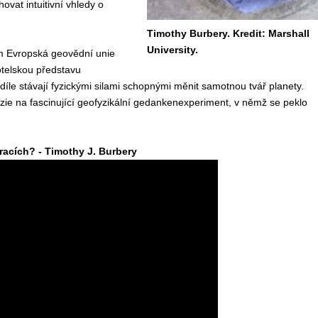
ovat intuitivní vhledy o
Timothy Burbery. Kredit: Marshall
University.
ém Evropská geovědní unie
otelskou představu
le stávají fyzickými silami schopnými měnit samotnou tvář planety.
ie na fascinující geofyzikální gedankenexperiment, v němž se peklo
dracích? - Timothy J. Burbery