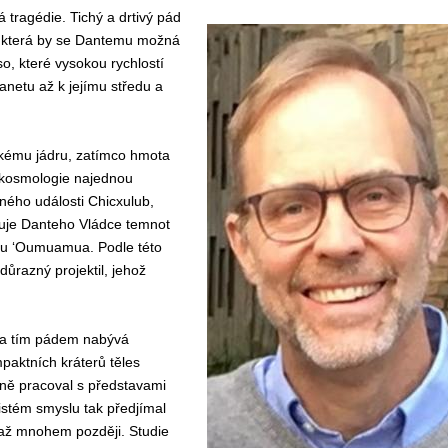
tragédie. Tichý a drtivý pád
, která by se Dantemu možná
so, které vysokou rychlostí
anetu až k jejímu středu a
skému jádru, zatímco hmota
o kosmologie najednou
ého události Chicxulub,
ňuje Danteho Vládce temnot
tu ʻOumuamua. Podle této
důrazný projektil, jehož
la tím pádem nabývá
paktních kráterů těles
vně pracoval s představami
istém smyslu tak předjímal
t až mnohem později. Studie