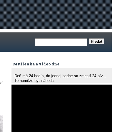
Myšlenka a video dne
Deň má 24 hodín, do jednej bedne sa zmestí 24 pív...
To nemôže byť náhoda.
ti