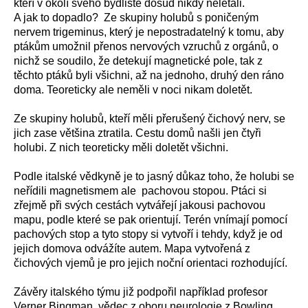
kteří v okolí svého bydliště dosud nikdy nelétali.
A jak to dopadlo? Ze skupiny holubů s poničeným
nervem trigeminus, který je nepostradatelný k tomu, aby
ptákům umožnil přenos nervových vzruchů z orgánů, o
nichž se soudilo, že detekují magnetické pole, tak z
těchto ptáků byli všichni, až na jednoho, druhý den ráno
doma. Teoreticky ale neměli v noci nikam doletět.
Ze skupiny holubů, kteří měli přerušený čichový nerv, se
jich zase většina ztratila. Cestu domů našli jen čtyři
holubi. Z nich teoreticky měli doletět všichni.
Podle italské vědkyně je to jasný důkaz toho, že holubi se
neřídili magnetismem ale pachovou stopou. Ptáci si
zřejmě při svých cestách vytvářejí jakousi pachovou
mapu, podle které se pak orientují. Terén vnímají pomocí
pachových stop a tyto stopy si vytvoří i tehdy, když je od
jejich domova odvážíte autem. Mapa vytvořená z
čichových vjemů je pro jejich noční orientaci rozhodující.
Závěry italského týmu již podpořil například profesor
Verner Bingman, vědec z oboru neurologie z Bowling