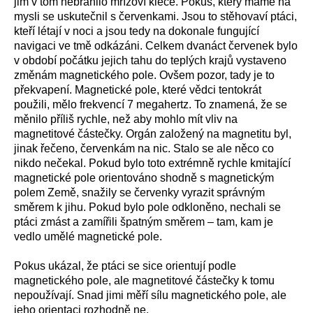
jim v tom nebránilo mřížoví klece. Pokus, který máme na
mysli se uskutečnil s červenkami. Jsou to stěhovaví ptáci,
kteří létají v noci a jsou tedy na dokonale fungující
navigaci ve tmě odkázáni. Celkem dvanáct červenek bylo
v období počátku jejich tahu do teplých krajů vystaveno
změnám magnetického pole. Ovšem pozor, tady je to
překvapení. Magnetické pole, které vědci tentokrát
použili, mělo frekvencí 7 megahertz. To znamená, že se
měnilo příliš rychle, než aby mohlo mít vliv na
magnetitové částečky. Orgán založený na magnetitu byl,
jinak řečeno, červenkám na nic. Stalo se ale něco co
nikdo nečekal. Pokud bylo toto extrémně rychle kmitající
magnetické pole orientováno shodně s magnetickým
polem Země, snažily se červenky vyrazit správným
směrem k jihu. Pokud bylo pole odkloněno, nechali se
ptáci zmást a zamířili špatným směrem – tam, kam je
vedlo umělé magnetické pole.
Pokus ukázal, že ptáci se sice orientují podle
magnetického pole, ale magnetitové částečky k tomu
nepoužívají. Snad jimi měří sílu magnetického pole, ale
jeho orientaci rozhodně ne.