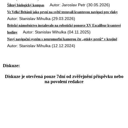
Autor: Jaroslav Petr (30.05.2026)
Šílený biologický kompas
Ve Velké Británii jako první na světě testovali kvantovou navigaci pro vlaky
Autor: Stanislav Mihulka (29.03.2026)
Britské námořnictvo instalovalo na robotické ponorce XV Excalibur kvantové
Autor: Stanislav Mihulka (04.11.2025)
hodiny
Nový navigační systém s neuromorfní kamerou čte „otisky prstů“ v krajině
Autor: Stanislav Mihulka (12.12.2024)
Diskuze:
Diskuze je otevřená pouze 7dní od zvěřejnění příspěvku nebo
na povolení redakce