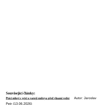
Související články:
Autor: Jaroslav
Ptáci mluví s vejci a varují embrya před vlnami veder
Petr (13.06.2026)