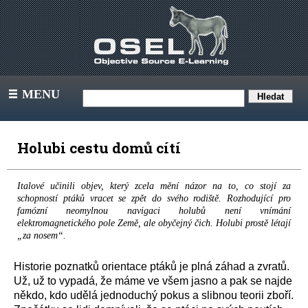
MENU
III
Holubi cestu domů cítí
Italové učinili objev, který zcela mění názor na to, co stojí za
schopností ptáků vracet se zpět do svého rodiště. Rozhodující pro
famózní neomylnou navigaci holubů není vnímání
elektromagnetického pole Země, ale obyčejný čich. Holubi prostě létají
„za nosem“.
Historie poznatků orientace ptáků je plná záhad a zvratů.
Už, už to vypadá, že máme ve všem jasno a pak se najde
někdo, kdo udělá jednoduchý pokus a slibnou teorii zboří.