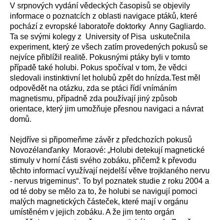
V srpnových vydání vědeckých časopisů se objevily
informace o poznatcích z oblasti navigace ptáků, které
pochází z evropské laboratoře doktorky Anny Gagliardo.
Ta se svými kolegy z University of Pisa uskutečnila
experiment, který ze všech zatím provedených pokusů se
nejvíce přiblížil realitě. Pokusnými ptáky byli v tomto
případě také holubi. Pokus spočíval v tom, že vědci
sledovali instinktivní let holubů zpět do hnízda.Test měl
odpovědět na otázku, zda se ptáci řídí vnímáním
magnetismu, případně zda používají jiný způsob
orientace, který jim umožňuje přesnou navigaci a návrat
domů.
Nejdříve si připomeňme závěr z předchozích pokusů
Novozélanďanky Moraové: „Holubi detekují magnetické
stimuly v horní části svého zobáku, přičemž k převodu
těchto informací využívají nejdelší větve trojklaného nervu
- nervus trigeminus“. To byl poznatek studie z roku 2004 a
od té doby se mělo za to, že holubi se navigují pomoci
malých magnetických částeček, které mají v orgánu
umístěném v jejich zobáku. A že jim tento orgán