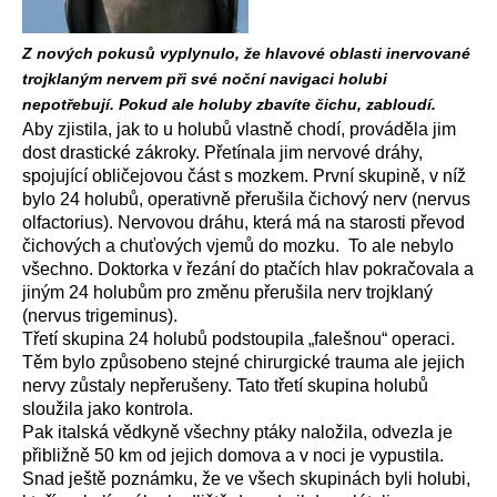
Z nových pokusů vyplynulo, že hlavové oblasti inervované
trojklaným nervem při své noční navigaci holubi
nepotřebují. Pokud ale holuby zbavíte čichu, zabloudí.
Aby zjistila, jak to u holubů vlastně chodí, prováděla jim
dost drastické zákroky. Přetínala jim nervové dráhy,
spojující obličejovou část s mozkem. První skupině, v níž
bylo 24 holubů, operativně přerušila čichový nerv (nervus
olfactorius). Nervovou dráhu, která má na starosti převod
čichových a chuťových vjemů do mozku. To ale nebylo
všechno. Doktorka v řezání do ptačích hlav pokračovala a
jiným 24 holubům pro změnu přerušila nerv trojklaný
(nervus trigeminus).
Třetí skupina 24 holubů podstoupila „falešnou“ operaci.
Těm bylo způsobeno stejné chirurgické trauma ale jejich
nervy zůstaly nepřerušeny. Tato třetí skupina holubů
sloužila jako kontrola.
Pak italská vědkyně všechny ptáky naložila, odvezla je
přibližně 50 km od jejich domova a v noci je vypustila.
Snad ještě poznámku, že ve všech skupinách byli holubi,