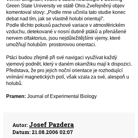
Green State University ve státě Ohio.Zveřejněný objev
komentoval slovy: „Podle mne učinila tato studie konec
debat nad tím, jak se vlastně holubi orientují“.
Podle těchto pokusů pachové variace v atmosférickém
vzduchu, detekované v nosní dutině ptáků a přenášené
nervem olfaktorius, jsou nejdůležitějšími vjemy, které
umožňují holubům prostorovou orientaci.
Ptáci budou zřejmě při své navigaci využívat každý
vjemový podnět, který v daném okamžiku mají k dispozici.
Představa, že pro jejich noční orientace je rozhodující
vnímání magnetických polí, však vzala za své, alespoň u
holubů.
Pramen:
Journal of Experimental Biology
Josef Pazdera
Autor:
Datum:
21.08.2006 02:07