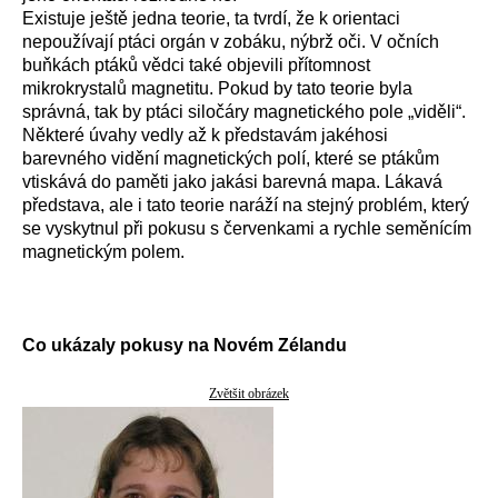
Existuje ještě jedna teorie, ta tvrdí, že k orientaci
nepoužívají ptáci orgán v zobáku, nýbrž oči. V očních
buňkách ptáků vědci také objevili přítomnost
mikrokrystalů magnetitu. Pokud by tato teorie byla
správná, tak by ptáci siločáry magnetického pole „viděli“.
Některé úvahy vedly až k představám jakéhosi
barevného vidění magnetických polí, které se ptákům
vtiskává do paměti jako jakási barevná mapa. Lákavá
představa, ale i tato teorie naráží na stejný problém, který
se vyskytnul při pokusu s červenkami a rychle seměnícím
magnetickým polem.
Co ukázaly pokusy na Novém Zélandu
Zvětšit obrázek