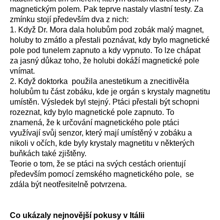
magnetickým polem. Pak teprve nastaly vlastní testy. Za
zmínku stojí především dva z nich:
1. Když Dr. Mora dala holubům pod zobák malý magnet,
holuby to zmátlo a přestali poznávat, kdy bylo magnetické
pole pod tunelem zapnuto a kdy vypnuto. To lze chápat
za jasný důkaz toho, že holubi dokáží magnetické pole
vnímat.
2. Když doktorka použila anestetikum a znecitlivěla
holubům tu část zobáku, kde je orgán s krystaly magnetitu
umístěn. Výsledek byl stejný. Ptáci přestali být schopni
rozeznat, kdy bylo magnetické pole zapnuto. To
znamená, že k určování magnetického pole ptáci
využívají svůj senzor, který mají umístěný v zobáku a
nikoli v očích, kde byly krystaly magnetitu v některých
buňkách také zjištěny.
Teorie o tom, že se ptáci na svých cestách orientují
především pomocí zemského magnetického pole, se
zdála být neotřesitelně potvrzena.
Co ukázaly nejnovější pokusy v Itálii