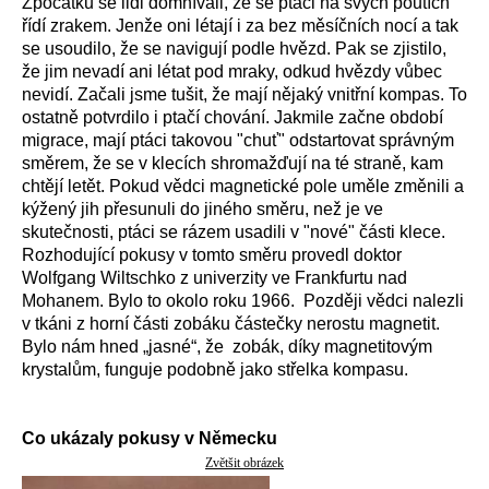
Zpočátku se lidi domnívali, že se ptáci na svých poutích
řídí zrakem. Jenže oni létají i za bez měsíčních nocí a tak
se usoudilo, že se navigují podle hvězd. Pak se zjistilo,
že jim nevadí ani létat pod mraky, odkud hvězdy vůbec
nevidí. Začali jsme tušit, že mají nějaký vnitřní kompas. To
ostatně potvrdilo i ptačí chování. Jakmile začne období
migrace, mají ptáci takovou "chuť" odstartovat správným
směrem, že se v klecích shromažďují na té straně, kam
chtějí letět. Pokud vědci magnetické pole uměle změnili a
kýžený jih přesunuli do jiného směru, než je ve
skutečnosti, ptáci se rázem usadili v "nové" části klece.
Rozhodující pokusy v tomto směru provedl doktor
Wolfgang Wiltschko z univerzity ve Frankfurtu nad
Mohanem. Bylo to okolo roku 1966. Později vědci nalezli
v tkáni z horní části zobáku částečky nerostu magnetit.
Bylo nám hned „jasné“, že zobák, díky magnetitovým
krystalům, funguje podobně jako střelka kompasu.
Co ukázaly pokusy v Německu
Zvětšit obrázek