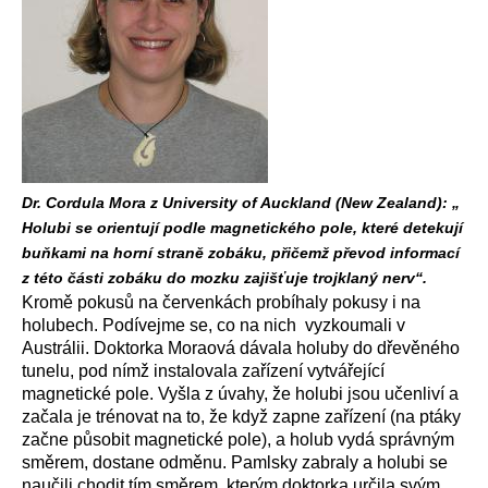
Dr. Cordula Mora z University of Auckland (New Zealand): „
Holubi se orientují podle magnetického pole, které detekují
buňkami na horní straně zobáku, přičemž převod informací
z této části zobáku do mozku zajišťuje trojklaný nerv“.
Kromě pokusů na červenkách probíhaly pokusy i na
holubech. Podívejme se, co na nich vyzkoumali v
Austrálii. Doktorka Moraová dávala holuby do dřevěného
tunelu, pod nímž instalovala zařízení vytvářející
magnetické pole. Vyšla z úvahy, že holubi jsou učenliví a
začala je trénovat na to, že když zapne zařízení (na ptáky
začne působit magnetické pole), a holub vydá správným
směrem, dostane odměnu. Pamlsky zabraly a holubi se
naučili chodit tím směrem, kterým doktorka určila svým