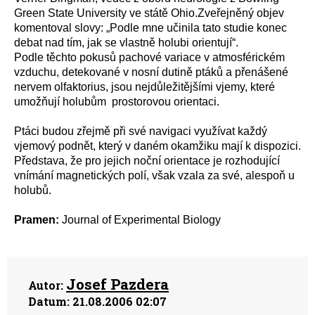
Green State University ve státě Ohio.Zveřejněný objev
komentoval slovy: „Podle mne učinila tato studie konec
debat nad tím, jak se vlastně holubi orientují“.
Podle těchto pokusů pachové variace v atmosférickém
vzduchu, detekované v nosní dutině ptáků a přenášené
nervem olfaktorius, jsou nejdůležitějšími vjemy, které
umožňují holubům prostorovou orientaci.
Ptáci budou zřejmě při své navigaci využívat každý
vjemový podnět, který v daném okamžiku mají k dispozici.
Představa, že pro jejich noční orientace je rozhodující
vnímání magnetických polí, však vzala za své, alespoň u
holubů.
Pramen:
Journal of Experimental Biology
Josef Pazdera
Autor:
Datum:
21.08.2006 02:07