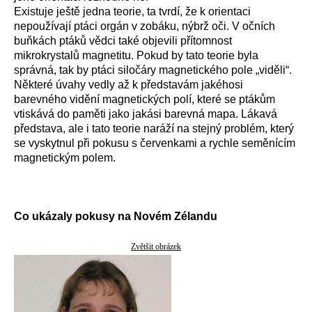
Existuje ještě jedna teorie, ta tvrdí, že k orientaci
nepoužívají ptáci orgán v zobáku, nýbrž oči. V očních
buňkách ptáků vědci také objevili přítomnost
mikrokrystalů magnetitu. Pokud by tato teorie byla
správná, tak by ptáci siločáry magnetického pole „viděli“.
Některé úvahy vedly až k představám jakéhosi
barevného vidění magnetických polí, které se ptákům
vtiskává do paměti jako jakási barevná mapa. Lákavá
představa, ale i tato teorie naráží na stejný problém, který
se vyskytnul při pokusu s červenkami a rychle seměnícím
magnetickým polem.
Co ukázaly pokusy na Novém Zélandu
Zvětšit obrázek