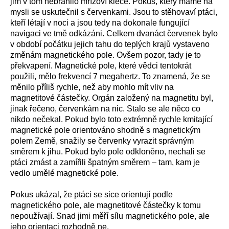
jim v tom nebránilo mřížoví klece. Pokus, který máme na
mysli se uskutečnil s červenkami. Jsou to stěhovaví ptáci,
kteří létají v noci a jsou tedy na dokonale fungující
navigaci ve tmě odkázáni. Celkem dvanáct červenek bylo
v období počátku jejich tahu do teplých krajů vystaveno
změnám magnetického pole. Ovšem pozor, tady je to
překvapení. Magnetické pole, které vědci tentokrát
použili, mělo frekvencí 7 megahertz. To znamená, že se
měnilo příliš rychle, než aby mohlo mít vliv na
magnetitové částečky. Orgán založený na magnetitu byl,
jinak řečeno, červenkám na nic. Stalo se ale něco co
nikdo nečekal. Pokud bylo toto extrémně rychle kmitající
magnetické pole orientováno shodně s magnetickým
polem Země, snažily se červenky vyrazit správným
směrem k jihu. Pokud bylo pole odkloněno, nechali se
ptáci zmást a zamířili špatným směrem – tam, kam je
vedlo umělé magnetické pole.
Pokus ukázal, že ptáci se sice orientují podle
magnetického pole, ale magnetitové částečky k tomu
nepoužívají. Snad jimi měří sílu magnetického pole, ale
jeho orientaci rozhodně ne.