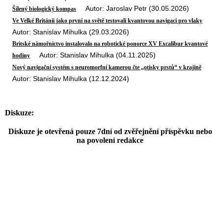
Autor: Jaroslav Petr (30.05.2026)
Šílený biologický kompas
Ve Velké Británii jako první na světě testovali kvantovou navigaci pro vlaky
Autor: Stanislav Mihulka (29.03.2026)
Britské námořnictvo instalovalo na robotické ponorce XV Excalibur kvantové
Autor: Stanislav Mihulka (04.11.2025)
hodiny
Nový navigační systém s neuromorfní kamerou čte „otisky prstů“ v krajině
Autor: Stanislav Mihulka (12.12.2024)
Diskuze:
Diskuze je otevřená pouze 7dní od zvěřejnění příspěvku nebo
na povolení redakce