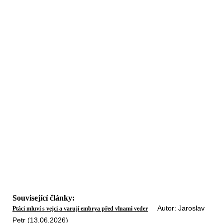
Související články:
Autor: Jaroslav
Ptáci mluví s vejci a varují embrya před vlnami veder
Petr (13.06.2026)