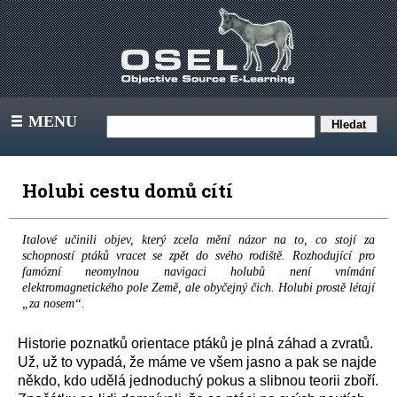
MENU
III
Holubi cestu domů cítí
Italové učinili objev, který zcela mění názor na to, co stojí za
schopností ptáků vracet se zpět do svého rodiště. Rozhodující pro
famózní neomylnou navigaci holubů není vnímání
elektromagnetického pole Země, ale obyčejný čich. Holubi prostě létají
„za nosem“.
Historie poznatků orientace ptáků je plná záhad a zvratů.
Už, už to vypadá, že máme ve všem jasno a pak se najde
někdo, kdo udělá jednoduchý pokus a slibnou teorii zboří.