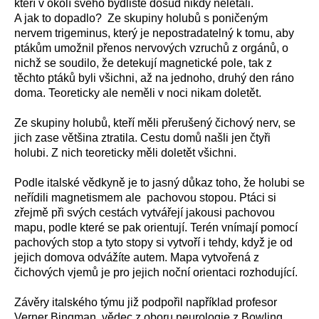
kteří v okolí svého bydliště dosud nikdy nelétali.
A jak to dopadlo? Ze skupiny holubů s poničeným
nervem trigeminus, který je nepostradatelný k tomu, aby
ptákům umožnil přenos nervových vzruchů z orgánů, o
nichž se soudilo, že detekují magnetické pole, tak z
těchto ptáků byli všichni, až na jednoho, druhý den ráno
doma. Teoreticky ale neměli v noci nikam doletět.
Ze skupiny holubů, kteří měli přerušený čichový nerv, se
jich zase většina ztratila. Cestu domů našli jen čtyři
holubi. Z nich teoreticky měli doletět všichni.
Podle italské vědkyně je to jasný důkaz toho, že holubi se
neřídili magnetismem ale pachovou stopou. Ptáci si
zřejmě při svých cestách vytvářejí jakousi pachovou
mapu, podle které se pak orientují. Terén vnímají pomocí
pachových stop a tyto stopy si vytvoří i tehdy, když je od
jejich domova odvážíte autem. Mapa vytvořená z
čichových vjemů je pro jejich noční orientaci rozhodující.
Závěry italského týmu již podpořil například profesor
Verner Bingman, vědec z oboru neurologie z Bowling