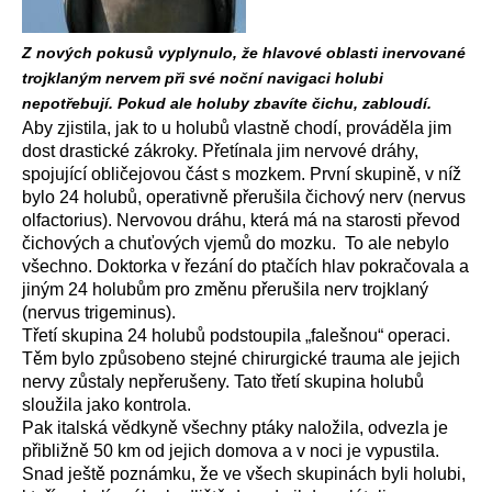
Z nových pokusů vyplynulo, že hlavové oblasti inervované
trojklaným nervem při své noční navigaci holubi
nepotřebují. Pokud ale holuby zbavíte čichu, zabloudí.
Aby zjistila, jak to u holubů vlastně chodí, prováděla jim
dost drastické zákroky. Přetínala jim nervové dráhy,
spojující obličejovou část s mozkem. První skupině, v níž
bylo 24 holubů, operativně přerušila čichový nerv (nervus
olfactorius). Nervovou dráhu, která má na starosti převod
čichových a chuťových vjemů do mozku. To ale nebylo
všechno. Doktorka v řezání do ptačích hlav pokračovala a
jiným 24 holubům pro změnu přerušila nerv trojklaný
(nervus trigeminus).
Třetí skupina 24 holubů podstoupila „falešnou“ operaci.
Těm bylo způsobeno stejné chirurgické trauma ale jejich
nervy zůstaly nepřerušeny. Tato třetí skupina holubů
sloužila jako kontrola.
Pak italská vědkyně všechny ptáky naložila, odvezla je
přibližně 50 km od jejich domova a v noci je vypustila.
Snad ještě poznámku, že ve všech skupinách byli holubi,