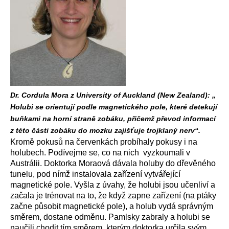
Dr. Cordula Mora z University of Auckland (New Zealand): „
Holubi se orientují podle magnetického pole, které detekují
buňkami na horní straně zobáku, přičemž převod informací
z této části zobáku do mozku zajišťuje trojklaný nerv“.
Kromě pokusů na červenkách probíhaly pokusy i na
holubech. Podívejme se, co na nich vyzkoumali v
Austrálii. Doktorka Moraová dávala holuby do dřevěného
tunelu, pod nímž instalovala zařízení vytvářející
magnetické pole. Vyšla z úvahy, že holubi jsou učenliví a
začala je trénovat na to, že když zapne zařízení (na ptáky
začne působit magnetické pole), a holub vydá správným
směrem, dostane odměnu. Pamlsky zabraly a holubi se
naučili chodit tím směrem, kterým doktorka určila svým