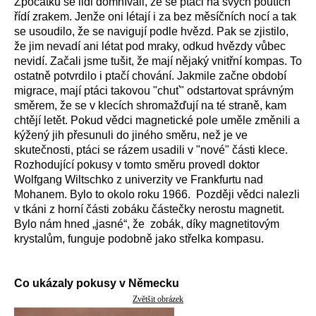
Zpočátku se lidi domnívali, že se ptáci na svých poutích
řídí zrakem. Jenže oni létají i za bez měsíčních nocí a tak
se usoudilo, že se navigují podle hvězd. Pak se zjistilo,
že jim nevadí ani létat pod mraky, odkud hvězdy vůbec
nevidí. Začali jsme tušit, že mají nějaký vnitřní kompas. To
ostatně potvrdilo i ptačí chování. Jakmile začne období
migrace, mají ptáci takovou "chuť" odstartovat správným
směrem, že se v klecích shromažďují na té straně, kam
chtějí letět. Pokud vědci magnetické pole uměle změnili a
kýžený jih přesunuli do jiného směru, než je ve
skutečnosti, ptáci se rázem usadili v "nové" části klece.
Rozhodující pokusy v tomto směru provedl doktor
Wolfgang Wiltschko z univerzity ve Frankfurtu nad
Mohanem. Bylo to okolo roku 1966. Později vědci nalezli
v tkáni z horní části zobáku částečky nerostu magnetit.
Bylo nám hned „jasné“, že zobák, díky magnetitovým
krystalům, funguje podobně jako střelka kompasu.
Co ukázaly pokusy v Německu
Zvětšit obrázek