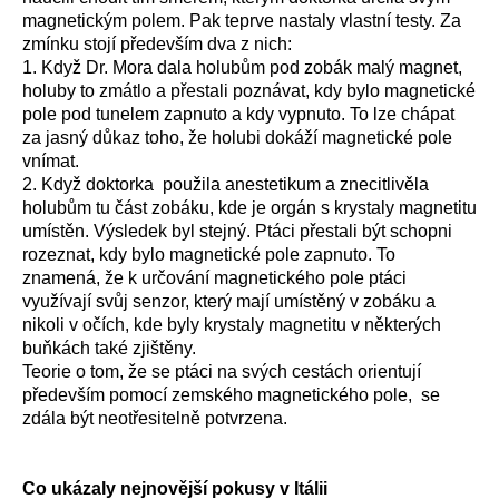
magnetickým polem. Pak teprve nastaly vlastní testy. Za
zmínku stojí především dva z nich:
1. Když Dr. Mora dala holubům pod zobák malý magnet,
holuby to zmátlo a přestali poznávat, kdy bylo magnetické
pole pod tunelem zapnuto a kdy vypnuto. To lze chápat
za jasný důkaz toho, že holubi dokáží magnetické pole
vnímat.
2. Když doktorka použila anestetikum a znecitlivěla
holubům tu část zobáku, kde je orgán s krystaly magnetitu
umístěn. Výsledek byl stejný. Ptáci přestali být schopni
rozeznat, kdy bylo magnetické pole zapnuto. To
znamená, že k určování magnetického pole ptáci
využívají svůj senzor, který mají umístěný v zobáku a
nikoli v očích, kde byly krystaly magnetitu v některých
buňkách také zjištěny.
Teorie o tom, že se ptáci na svých cestách orientují
především pomocí zemského magnetického pole, se
zdála být neotřesitelně potvrzena.
Co ukázaly nejnovější pokusy v Itálii