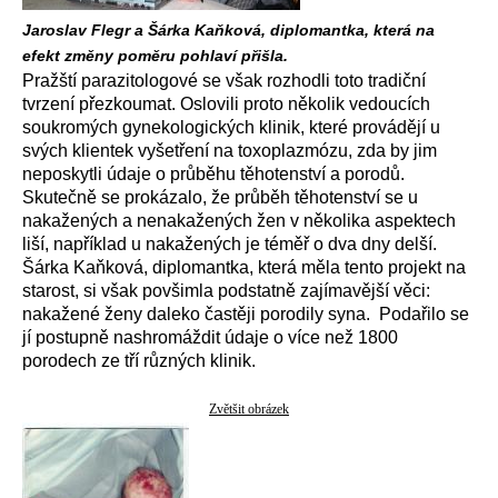
Jaroslav Flegr a Šárka Kaňková, diplomantka, která na
efekt změny poměru pohlaví přišla.
Pražští parazitologové se však rozhodli toto tradiční
tvrzení přezkoumat. Oslovili proto několik vedoucích
soukromých gynekologických klinik, které provádějí u
svých klientek vyšetření na toxoplazmózu, zda by jim
neposkytli údaje o průběhu těhotenství a porodů.
Skutečně se prokázalo, že průběh těhotenství se u
nakažených a nenakažených žen v několika aspektech
liší, například u nakažených je téměř o dva dny delší.
Šárka Kaňková, diplomantka, která měla tento projekt na
starost, si však povšimla podstatně zajímavější věci:
nakažené ženy daleko častěji porodily syna. Podařilo se
jí postupně nashromáždit údaje o více než 1800
porodech ze tří různých klinik.
Zvětšit obrázek