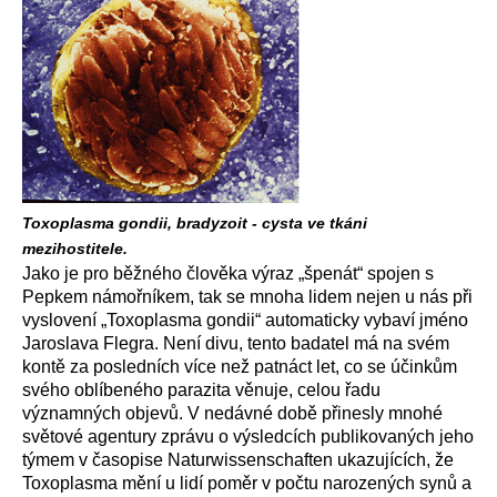
Toxoplasma gondii, bradyzoit - cysta ve tkáni
mezihostitele.
Jako je pro běžného člověka výraz „špenát“ spojen s
Pepkem námořníkem, tak se mnoha lidem nejen u nás při
vyslovení „Toxoplasma gondii“ automaticky vybaví jméno
Jaroslava Flegra. Není divu, tento badatel má na svém
kontě za posledních více než patnáct let, co se účinkům
svého oblíbeného parazita věnuje, celou řadu
významných objevů. V nedávné době přinesly mnohé
světové agentury zprávu o výsledcích publikovaných jeho
týmem v časopise Naturwissenschaften ukazujících, že
Toxoplasma mění u lidí poměr v počtu narozených synů a