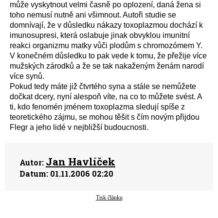
může vyskytnout velmi časně po oplození, daná žena si
toho nemusí nutně ani všimnout. Autoři studie se
domnívají, že v důsledku nákazy toxoplazmou dochází k
imunosupresi, která oslabuje jinak obvyklou imunitní
reakci organizmu matky vůči plodům s chromozómem Y.
V konečném důsledku to pak vede k tomu, že přežije více
mužských zárodků a že se tak nakaženým ženám narodí
více synů.
Pokud tedy máte již čtvrtého syna a stále se nemůžete
dočkat dcery, nyní alespoň víte, na co to můžete svést. A
ti, kdo fenomén jménem toxoplazma sledují spíše z
teoretického zájmu, se mohou těšit s čím novým přijdou
Flegr a jeho lidé v nejbližší budoucnosti.
Jan Havlíček
Autor:
Datum:
01.11.2006 02:20
Tisk článku