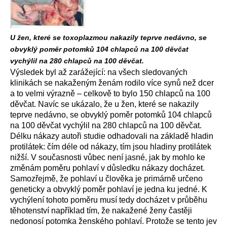
U žen, které se toxoplazmou nakazily teprve nedávno, se
obvyklý poměr potomků 104 chlapců na 100 děvčat
vychýlil na 280 chlapců na 100 děvčat.
Výsledek byl až zarážející: na všech sledovaných
klinikách se nakaženým ženám rodilo více synů než dcer
a to velmi výrazně – celkově to bylo 150 chlapců na 100
děvčat. Navíc se ukázalo, že u žen, které se nakazily
teprve nedávno, se obvyklý poměr potomků 104 chlapců
na 100 děvčat vychýlil na 280 chlapců na 100 děvčat.
Délku nákazy autoři studie odhadovali na základě hladin
protilátek: čím déle od nákazy, tím jsou hladiny protilátek
nižší. V současnosti vůbec není jasné, jak by mohlo ke
změnám poměru pohlaví v důsledku nákazy docházet.
Samozřejmě, že pohlaví u člověka je primárně určeno
geneticky a obvyklý poměr pohlaví je jedna ku jedné. K
vychýlení tohoto poměru musí tedy docházet v průběhu
těhotenství například tím, že nakažené ženy častěji
nedonosí potomka ženského pohlaví. Protože se tento jev