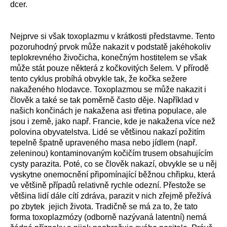
dcer.
Nejprve si však toxoplazmu v krátkosti představme. Tento
pozoruhodný prvok může nakazit v podstatě jakéhokoliv
teplokrevného živočicha, konečným hostitelem se však
může stát pouze některá z kočkovitých šelem. V přírodě
tento cyklus probíhá obvykle tak, že kočka sežere
nakaženého hlodavce. Toxoplazmou se může nakazit i
člověk a také se tak poměrně často děje. Například v
našich končinách je nakažena asi třetina populace, ale
jsou i země, jako např. Francie, kde je nakažena více než
polovina obyvatelstva. Lidé se většinou nakazí požitím
tepelně špatně upraveného masa nebo jídlem (např.
zeleninou) kontaminovaným kočičím trusem obsahujícím
cysty parazita. Poté, co se člověk nakazí, obvykle se u něj
vyskytne onemocnění připomínající běžnou chřipku, která
ve většině případů relativně rychle odezní. Přestože se
většina lidí dále cítí zdráva, parazit v nich zřejmě přežívá
po zbytek jejich života. Tradičně se má za to, že tato
forma toxoplazmózy (odborně nazývaná latentní) nemá