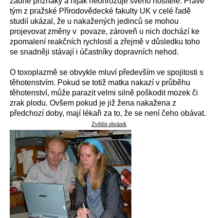
žádné příznaky a nijak neohrožuje svého nositele. Právě
tým z pražské Přírodovědecké fakulty UK v celé řadě
studií ukázal, že u nakažených jedinců se mohou
projevovat změny v povaze, zároveň u nich dochází ke
zpomalení reakčních rychlostí a zřejmě v důsledku toho
se snadněji stávají i účastníky dopravních nehod.
O toxoplazmě se obvykle mluví především ve spojitosti s
těhotenstvím. Pokud se totiž matka nakazí v průběhu
těhotenství, může parazit velmi silně poškodit mozek či
zrak plodu. Ovšem pokud je již žena nakažena z
předchozí doby, mají lékaři za to, že se není čeho obávat.
Zvětšit obrázek