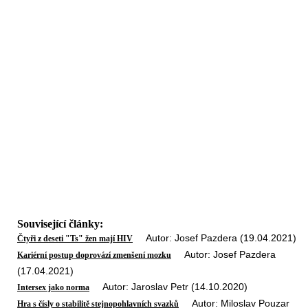
Související články:
Autor: Josef Pazdera (19.04.2021)
Čtyři z deseti "Ts" žen mají HIV
Autor: Josef Pazdera
Kariérní postup doprovází zmenšení mozku
(17.04.2021)
Autor: Jaroslav Petr (14.10.2020)
Intersex jako norma
Autor: Miloslav Pouzar
Hra s čísly o stabilitě stejnopohlavních svazků