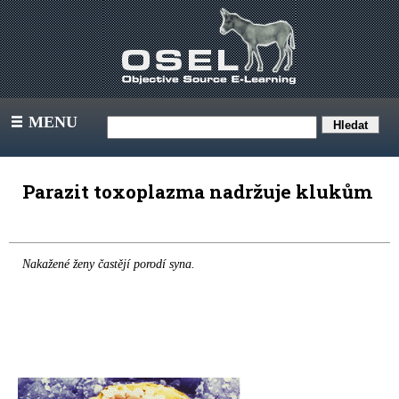
MENU
III
Parazit toxoplazma nadržuje klukům
Nakažené ženy častějí porodí syna.