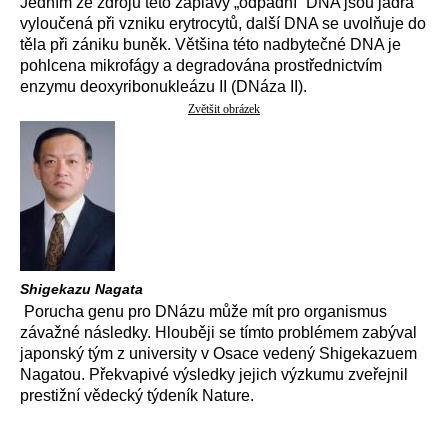
Jedním ze zdrojů této záplavy „odpadní“ DNA jsou jádra
vyloučená při vzniku erytrocytů, další DNA se uvolňuje do
těla při zániku buněk. Většina této nadbytečné DNA je
pohlcena mikrofágy a degradována prostřednictvím
enzymu deoxyribonukleázu II (DNáza II).
Zvětšit obrázek
Shigekazu Nagata
Porucha genu pro DNázu může mít pro organismus
závažné následky. Hlouběji se tímto problémem zabýval
japonský tým z university v Osace vedený Shigekazuem
Nagatou. Překvapivé výsledky jejich výzkumu zveřejnil
prestižní vědecký týdeník Nature.