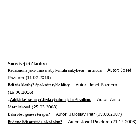
Související články:
Autor: Josef
Ráda začíná jako únava, aby končila ankylózou – artritída
Pazdera (11.02.2019)
Autor: Josef Pazdera
Bolí vás klouby? Spolkněte tyhle hlísty
(15.06.2016)
Autor: Anna
„Zabijácké“ schody? Jízda výtahem je horší volbou.
Marcinková (25.03.2008)
Autor: Jaroslav Petr (09.08.2007)
Další oběť genové terapie?
Autor: Josef Pazdera (21.12.2006)
Budeme léčit artritidu alkoholem?