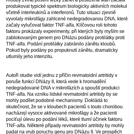
produkovat typické spektrum biologicky aktivních molekul
včetně interleukinů a interferonů. Tuto situaci zjevně
vyvolaly mikrofágy zahlcené nedegradovanou DNA, které
začaly vylučovat faktor TNF-alfa. Klíčovou roli tohoto
faktoru prokázaly experimenty, při kterých byly myším se
zablokovaným genem pro DNázu podány protilátky proti
TNF-alfa. Podání protilátky zabránilo zánětu kloubů.
Pokud byly podány po propuknutí zánětu, dramaticky
utlumily jeho intenzitu.
Autoři studie vidí jednu z příčin revmatoidní artritidy v
poruše funkcí DNázy II, která vede k hromadění
nedegradované DNA v mikrofázích a spouští produkci
TNF-alfa. Na vzniku lidské revmatoidní artritidy by se
mohly podílet podobné mechanismy. Dokládá to
skutečnost, že se v kloubech pacientů s touto chorobou
nacházejí vysoce aktivované mikrofágy a že pacienti
pociťují úlevu po podání léků, které tlumí účinek faktoru
TNF-alfa. Některé případy revmatoidní artritidy by mohly
padat na vrub poruchy genu pro DNázu II. Ve prospěch