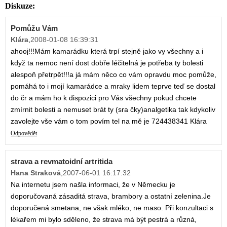
Diskuze:
Pomůžu Vám
Klára
,
2008-01-08 16:39:31
ahooj!!!Mám kamarádku která trpí stejně jako vy všechny a i
když ta nemoc není dost dobře léčitelná je potřeba ty bolesti
alespoň přetrpět!!!a já mám něco co vám opravdu moc pomůže,
pomáhá to i mojí kamarádce a mraky lidem teprve teď se dostal
do čr a mám ho k dispozici pro Vás všechny pokud chcete
zmírnit bolesti a nemuset brát ty (sra čky)analgetika tak kdykoliv
zavolejte vše vám o tom povím tel na mě je 724438341 Klára
Odpovědět
strava a revmatoidní artritida
Hana Straková
,
2007-06-01 16:17:32
Na internetu jsem našla informaci, že v Německu je
doporučovaná zásaditá strava, brambory a ostatní zelenina.Je
doporučená smetana, ne však mléko, ne maso. Při konzultaci s
lékařem mi bylo sděleno, že strava má být pestrá a různá,