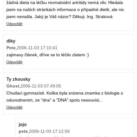
žádná dieta na léčbu revmatoidní artritidy nemá vliv. Hledala
jsem na našich stránkách informace o případné dietě, ale nic
jsem nenašla. Jaký je Váš názor? Děkuji. Ing. Straková
Odpovědět
diky
Pete
,
2006-11-03 17:10:41
zajimavy článek, dříve se to léčilo zlatem :)
Odpovědět
Ty zkousky
Ghost
,
2006-11-03 07:49:05
Chudaci gymnazisti. Kolika byla snizena znamka z biologie s
oduvodnenim, ze "dna" a "DNA" spolu nesouvisi...
Odpovědět
jojo
pete
,
2006-11-03 17:12:56