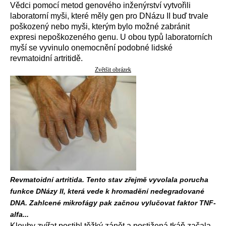
Vědci pomocí metod genového inženýrství vytvořili
laboratorní myši, které měly gen pro DNázu II buď trvale
poškozený nebo myši, kterým bylo možné zabránit
expresi nepoškozeného genu. U obou typů laboratorních
myší se vyvinulo onemocnění podobné lidské
revmatoidní artritidě.
Zvětšit obrázek
Revmatoidní artritida. Tento stav zřejmě vyvolala porucha
funkce DNázy II, která vede k hromadění nedegradované
DNA. Zahlcené mikrofágy pak začnou vylučovat faktor TNF-
alfa...
Klouby zvířat postihl těžký zánět a postižená tkáň začala