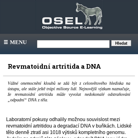
MENU
III
Revmatoidní artritida a DNA
Vážné onemocnění kloubů se zdá být z celosvětového hlediska na
ústupu, ale stále ještě trápí miliony lidí. Nejnovější výzkum naznačuje,
že revmatoidní artritidu může vyvolat nedokonalé odstraňování
„odpadní“ DNA z těla.
Laboratorní pokusy odhalily možnou souvislost mezi
revmatoidní artritidou a degradací DNA v buňkách. Lidské
tělo denně ztratí asi 1018 výtisků kompletního genomu.