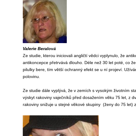
Valerie Beralová
Ze studie, kterou iniciovali angličtí vědci vyplynulo, že an
antikoncepce přetrvává dlouho. Déle než 30 let poté, co žen
pilulky bere, tím větší ochranný efekt se u ní projeví. Užív
polovinu.
Ze studie dále vyplývá, že v zemích s vysokým životním st
výskyt rakoviny vaječníků před dosažením věku 75 let, z dv
rakoviny snižuje u stejné věkové skupiny (ženy do 75 let) 