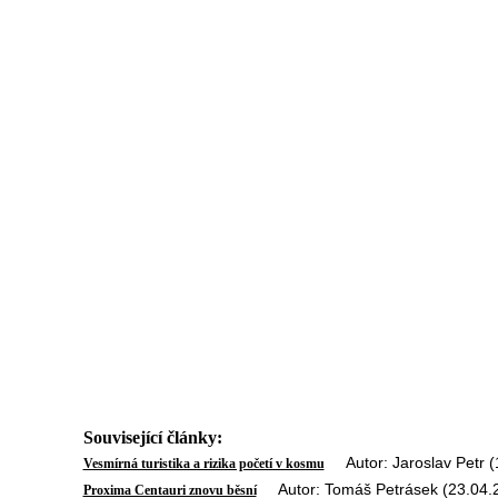
Související články:
Autor: Jaroslav Petr (
Vesmírná turistika a rizika početí v kosmu
Autor: Tomáš Petrásek (23.04.
Proxima Centauri znovu běsní