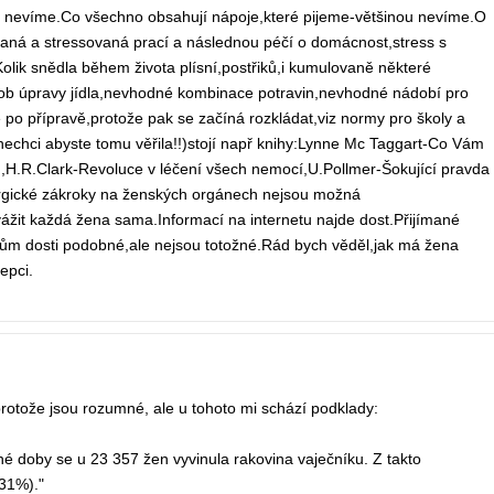
h nevíme.Co všechno obsahují nápoje,které pijeme-většinou nevíme.O
aná a stressovaná prací a následnou péčí o domácnost,stress s
Kolik snědla během života plísní,postřiků,i kumulovaně některé
sob úpravy jídla,nevhodné kombinace potravin,nevhodné nádobí pro
ě po přípravě,protože pak se začíná rozkládat,viz normy pro školy a
nechci abyste tomu věřila!!)stojí např knihy:Lynne Mc Taggart-Co Vám
n),H.R.Clark-Revoluce v léčení všech nemocí,U.Pollmer-Šokující pravda
rurgické zákroky na ženských orgánech nejsou možná
ážit každá žena sama.Informací na internetu najde dost.Přijímané
 dosti podobné,ale nejsou totožné.Rád bych věděl,jak má žena
epci.
rotože jsou rozumné, ale u tohoto mi schází podklady:
 doby se u 23 357 žen vyvinula rakovina vaječníku. Z takto
(31%)."