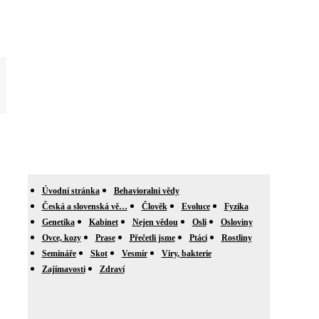
Úvodní stránka
Behavioralni vědy
Česká a slovenská vě…
Člověk
Evoluce
Fyzika
Genetika
Kabinet
Nejen vědou
Osli
Osloviny
Ovce, kozy
Prase
Přečetli jsme
Ptáci
Rostliny
Semináře
Skot
Vesmír
Viry, bakterie
Zajímavosti
Zdraví