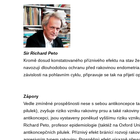
Sir Richard Peto
Kromě dosud konstatovaného příznivého efektu na stav žens
navozují dlouhodobou ochranu před rakovinou endometria. 
závislosti na pohlavním cyklu, připravuje se tak na přijetí 
Zápory
Vedle zmíněné prospěšnosti nese s sebou antikoncepce tak
pilulek), zvyšuje riziko vzniku rakoviny prsu a také rakov
antikoncepci, jsou vystaveny poněkud vyššímu riziku vznik
Richard Peto, profesor epidemiologie (taktéž na Oxford Uni
antikoncepčních pilulek. Příznivý efekt bránící rozvoji rak
agresivním typem rakoviny. Prospěšný efekt výrazně převyš