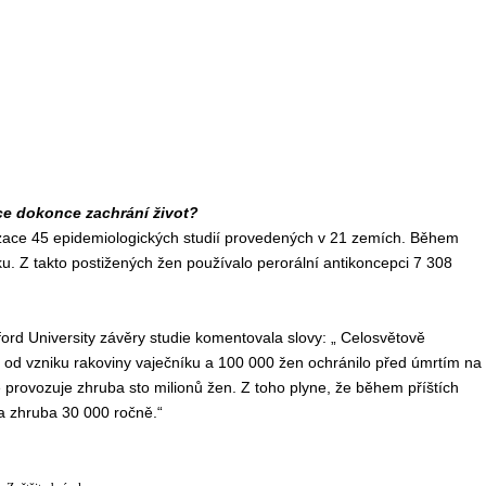
ce dokonce zachrání život?
zace 45 epidemiologických studií provedených v 21 zemích. Během
u. Z takto postižených žen používalo perorální antikoncepci 7 308
ord University závěry studie komentovala slovy: „ Celosvětově
n od vzniku rakoviny vaječníku a 100 000 žen ochránilo před úmrtím na
 provozuje zhruba sto milionů žen. Z toho plyne, že během příštích
a zhruba 30 000 ročně.“