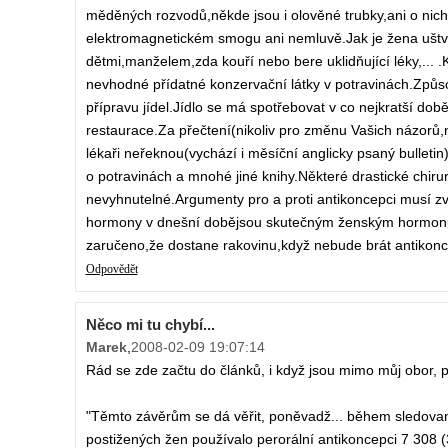
měděných rozvodů,někde jsou i olověné trubky,ani o nic
elektromagnetickém smogu ani nemluvě.Jak je žena uštv
dětmi,manželem,zda kouří nebo bere uklidňující léky,... .
nevhodné přídatné konzervační látky v potravinách.Způ
přípravu jídel.Jídlo se má spotřebovat v co nejkratší dob
restaurace.Za přečtení(nikoliv pro změnu Vašich názorů,
lékaři neřeknou(vychází i měsíční anglicky psaný bulleti
o potravinách a mnohé jiné knihy.Některé drastické chi
nevyhnutelné.Argumenty pro a proti antikoncepci musí zv
hormony v dnešní dobějsou skutečným ženským hormonům
zaručeno,že dostane rakovinu,když nebude brát antikonc
Odpovědět
Něco mi tu chybí...
Marek
,
2008-02-09 19:07:14
Rád se zde začtu do článků, i když jsou mimo můj obor, p
"Těmto závěrům se dá věřit, poněvadž... během sledované
postižených žen používalo perorální antikoncepci 7 308 