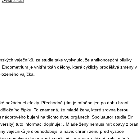
Zvětšit obrázek
kých vaječníků, ze studie také vyplynulo, že antikoncepční pilulky
Endometrium je vnitřní tkáň dělohy, která cyklicky prodělává změny v
oplozeného vajíčka.
é nežádoucí efekty. Přechodně (tím je míněno jen po dobu braní
iny děložního čípku. To znamená, že mladé ženy, které zrovna berou
u nádorového bujení na těchto dvou orgánech. Spoluautor studie Sir
versity) tuto informaci doplňuje: „ Mladé ženy nemusí mít obavy z bran
oviny vaječníků je dlouhodobější a navíc chrání ženu před vysoce
uje negativní dopady, jež spočívají v mírném zvýšení rizika méně