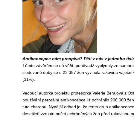
Antikoncepce nám prospívá? Pěti z nás z jednoho tisí
Těmto závěrům se dá věřit, poněvadž vyplynuly ze sumari
sledované doby se u 23 357 žen vyvinula rakovina vaječník
(31%).
Vedoucí autorka projektu profesorka Valerie Beralová z Oxf
používání perorální antikoncepce již ochránilo 200 000 že
tuto chorobu. Nynější odhad je, že tento druh antikoncepce
desetiletí vzroste počet ochráněných žen před rakovinou n