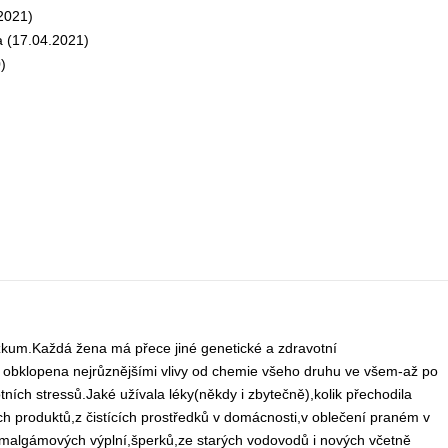
2021)
 (17.04.2021)
)
kum.Každá žena má přece jiné genetické a zdravotní
ví obklopena nejrůznějšími vlivy od chemie všeho druhu ve všem-až po
tních stressů.Jaké užívala léky(někdy i zbytečně),kolik přechodila
ch produktů,z čistících prostředků v domácnosti,v oblečení praném v
z amalgámových výplní,šperků,ze starých vodovodů i nových včetně