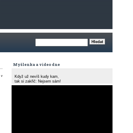
Myšlenka a video dne
 v
Když už nevíš kudy kam,
tak si zakřič: Nejsem sám!