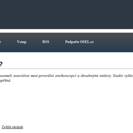
e
Vstup
RSS
Podpořte OSEL.cz
í?
oumali souvislost mezi perorální antikoncepcí a zhoubnými nádory. Studie vyšla
spěšná.
Zvětšit obrázek