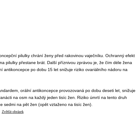
tikoncepční pilulky chrání ženy před rakovinou vaječníku. Ochranný efekt
a pilulky přestane brát. Další příznivou zprávou je, že čím déle žena
ání antikoncepce po dobu 15 let snižuje riziko ovariálního nádoru na
andardem, orální antikoncepce provozovaná po dobu deseti let, snižuje
anácti na osm na každý jeden tisíc žen. Riziko úmrtí na tento druh
ze sedmi na pět žen (opět vztaženo na tisíc žen).
Zvětšit obrázek