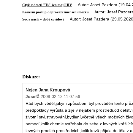
Autor: Josef Pazdera (19.04.
Čtyři z deseti "Ts" žen mají HIV
Autor: Josef Pazdera
Kariérní postup doprovází zmenšení mozku
Autor: Josef Pazdera (29.05.2020
Sex a násilí v době covidové
Diskuze:
Nejen Jana Kroupová
JosefŽ
,
2008-02-13 11:07:56
Rád bych věděl,jakým způsobem byl prováděn tento průz
předpoklady.Vyrůstá a žije v nějakém prostředí,od dětst
životní styl,stravování,bydlení,včetně všech možných živo
nemocí,kolik chemie vstřebala do sebe z levných krášlící
levných pracích prostředcích,kolik kovů přijala do těla 