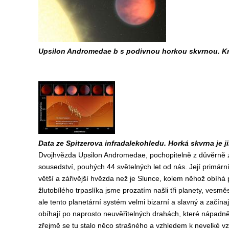
Upsilon Andromedae b s podivnou horkou skvrnou. Kr
Data ze Spitzerova infradalekohledu. Horká skvrna je 
Dvojhvězda Upsilon Andromedae, pochopitelně z důvěrně 
sousedství, pouhých 44 světelných let od nás. Její primárn
větší a zářivější hvězda než je Slunce, kolem něhož obíh
žlutobílého trpaslíka jsme prozatím našli tři planety, vesmě
ale tento planetární systém velmi bizarní a slavný a začínaj
obíhají po naprosto neuvěřitelných drahách, které nápadně
zřejmě se tu stalo něco strašného a vzhledem k nevelké v