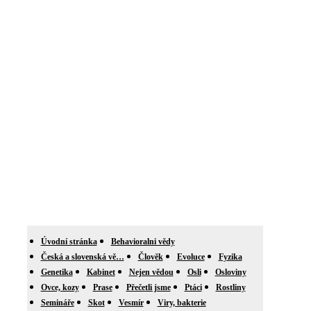
Úvodní stránka
Behavioralni vědy
Česká a slovenská vě…
Člověk
Evoluce
Fyzika
Genetika
Kabinet
Nejen vědou
Osli
Osloviny
Ovce, kozy
Prase
Přečetli jsme
Ptáci
Rostliny
Semináře
Skot
Vesmír
Viry, bakterie