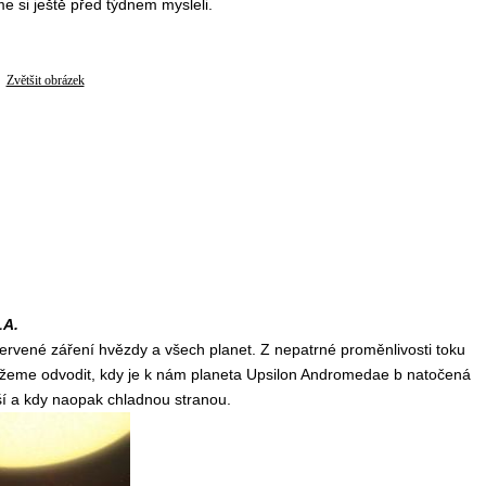
 si ještě před týdnem mysleli.
Zvětšit obrázek
LA.
červené záření hvězdy a všech planet. Z nepatrné proměnlivosti toku
žeme odvodit, kdy je k nám planeta Upsilon Andromedae b natočená
ší a kdy naopak chladnou stranou.