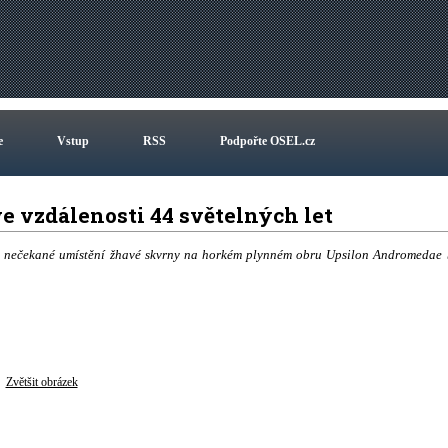
e
Vstup
RSS
Podpořte OSEL.cz
e vzdálenosti 44 světelných let
a nečekané umístění žhavé skvrny na horkém plynném obru Upsilon Andromedae 
Zvětšit obrázek