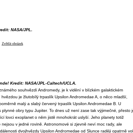
edit: NASA/JPL.
Zvětšit obrázek
jinde! Kredit: NASA/JPL-Caltech/UCLA.
známého souhvězdí Andromedy, je k vidění v blízkém galaktickém
í hvězdou je žlutobílý trpaslík Upsilon Andromedae A, o něco mladší,
á poměrně malý a slabý červený trpaslík Upsilon Andromedae B. U
s plynné obry typu Jupiter. To dnes už není zase tak výjimečné, přesto j
ící lovci exoplanet o něm jistě mnohokrát uslyší. Jeho planety totiž
 nejsou v jedné rovině. Astronomové si zjevně neví moc rady, ale
zdálenosti dvojhvězdy Upsilon Andromedae od Slunce raději opatrně vol