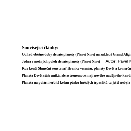
Související články:
Odhad oběžné doby deváté planety (Planet Nine) na základě Grand Alig
Autor: Pavel K
Jedna z možných poloh deváté planety (Planet Nine)
Kde končí Sluneční soustava? Hranice vesmíru, planety Devět a komerčn
Planeta Devět stále uniká, ale astronomové mají nového nadějného kand
Planeta na polární orbitě kolem párku hnědých trpaslíků tu ještě nebyla