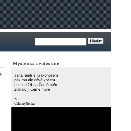
Myšlenka a video dne
b.
Jana randí s Krakonošem
pak mu ale dává košem
nechce žít na Černé hoře
zlákalo ji Černé moře
K.....
Celá myšlenka