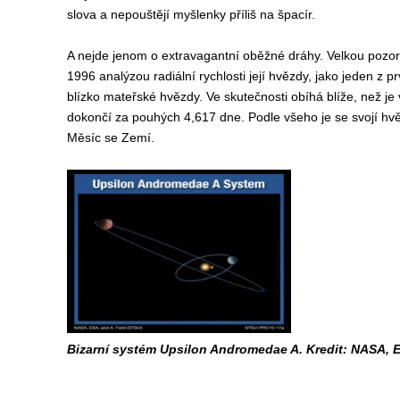
slova a nepouštějí myšlenky příliš na špacír.
A nejde jenom o extravagantní oběžné dráhy. Velkou pozor
1996 analýzou radiální rychlosti její hvězdy, jako jeden z 
blízko mateřské hvězdy. Ve skutečnosti obíhá blíže, než je
dokončí za pouhých 4,617 dne. Podle všeho je se svojí hvěz
Měsíc se Zemí.
Bizarní systém Upsilon Andromedae A. Kredit: NASA, ES