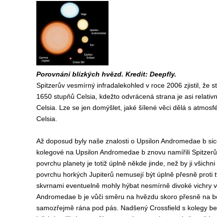
Porovnání blízkých hvězd. Kredit: Deepfly.
Spitzerův vesmírný infradalekohled v roce 2006 zjistil, že 
1650 stupňů Celsia, kdežto odvrácená strana je asi relati
Celsia. Lze se jen domýšlet, jaké šílené věci dělá s atmos
Celsia.
Až doposud byly naše znalosti o Upsilon Andromedae b sice
kolegové na Upsilon Andromedae b znovu namířili Spitzerův 
povrchu planety je totiž úplně někde jinde, než by ji všichn
povrchu horkých Jupiterů nemusejí být úplně přesně proti 
skvrnami eventuelně mohly hýbat nesmírně divoké vichry v
Andromedae b je vůči směru na hvězdu skoro přesně na bok
samozřejmě rána pod pás. Nadšený Crossfield s kolegy be