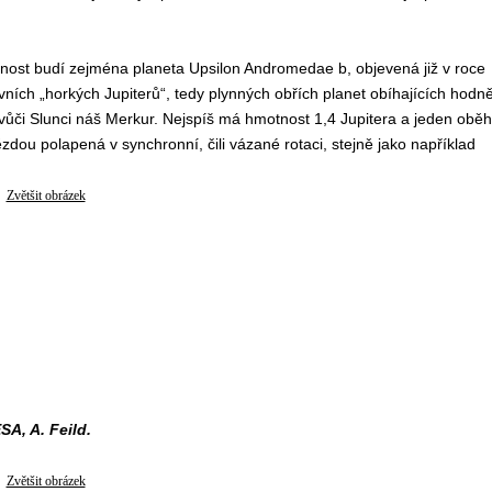
nost budí zejména planeta Upsilon Andromedae b, objevená již v roce
prvních „horkých Jupiterů“, tedy plynných obřích planet obíhajících hodn
 vůči Slunci náš Merkur. Nejspíš má hmotnost 1,4 Jupitera a jeden oběh
dou polapená v synchronní, čili vázané rotaci, stejně jako například
Zvětšit obrázek
A, A. Feild.
Zvětšit obrázek