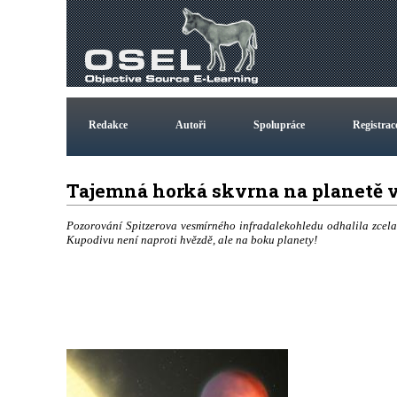
Redakce
Autoři
Spolupráce
Registrac
Tajemná horká skvrna na planetě v
Pozorování Spitzerova vesmírného infradalekohledu odhalila zcel
Kupodivu není naproti hvězdě, ale na boku planety!