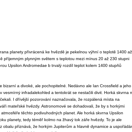
strana planety přivrácená ke hvězdě je pekelnou výhní o teplotě 1400 až
vně příjemným plynným světem s teplotou mezi mínus 20 až 230 stupni
férou Upsilon Andromedae b trvalý rozdíl teplot kolem 1400 stupňů
 bizarní a divoké, ale pochopitelné. Nedávno ale Ian Crossfield a jeho
vesmírný infradalekohled a tentokrát se nestačili divit. Horká skvrna 
i čekali. I dřívější pozorování naznačovala, že rozpálená místa na
tváři mateřské hvězdy. Astronomové se dohadovali, že by s horkými
 atmosféře těchto podivuhodných planet. Ale horká skvrna Upsilon
u planety, tedy téměř kolmo na žhavý tok záře hvězdy. To je ale
z obalu přiznává, že horkým Jupiterům a hlavně dynamice a uspořádá