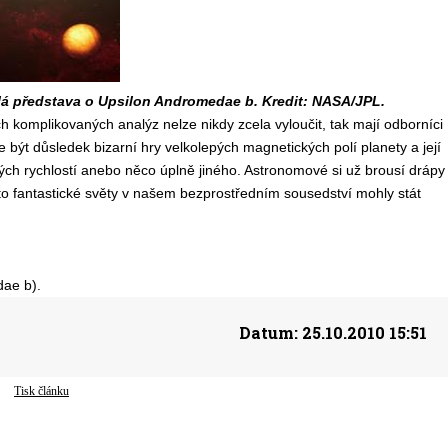
lá představa o Upsilon Andromedae b. Kredit: NASA/JPL.
h komplikovaných analýz nelze nikdy zcela vyloučit, tak mají odborníci
být důsledek bizarní hry velkolepých magnetických polí planety a její
ch rychlostí anebo něco úplně jiného. Astronomové si už brousí drápy
yto fantastické světy v našem bezprostředním sousedství mohly stát
ae b).
Datum:
25.10.2010 15:51
Tisk článku