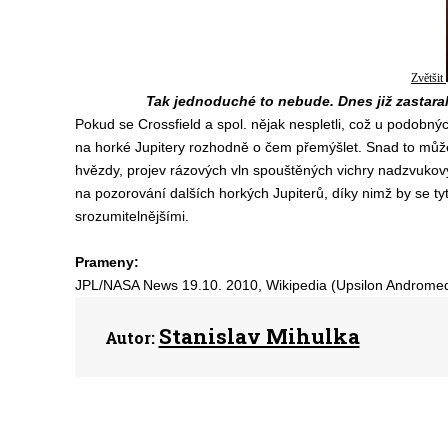
Zvětšit
Tak jednoduché to nebude. Dnes již zastara
Pokud se Crossfield a spol. nějak nespletli, což u podobnýc
na horké Jupitery rozhodně o čem přemýšlet. Snad to může 
hvězdy, projev rázových vln spouštěných vichry nadzvukový
na pozorování dalších horkých Jupiterů, díky nimž by se t
srozumitelnějšími.
Prameny:
JPL/NASA News 19.10. 2010, Wikipedia (Upsilon Andromed
Stanislav Mihulka
Autor: