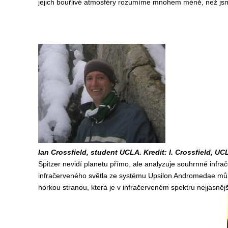
jejich bouřlivé atmosféry rozumíme mnohem méně, než jsme
Ian Crossfield, student UCLA. Kredit: I. Crossfield, UC
Spitzer nevidí planetu přímo, ale analyzuje souhrnné infra
infračerveného světla ze systému Upsilon Andromedae mů
horkou stranou, která je v infračerveném spektru nejjasněj