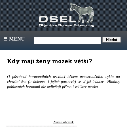
MENU
III
Kdy mají ženy mozek větší?
O působení hormonálních oscilací během menstruačního cyklu na
chování žen (a dokonce i jejich partnerů) se ví již ledacos. Hladiny
pohlavních hormonů ale ovlivňují přímo i velikost mozku.
Zvětšit obrázek