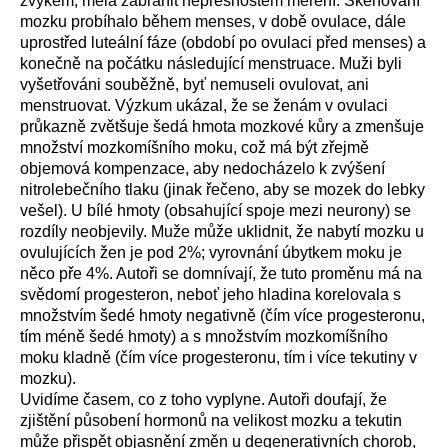
zvykem, měla zabránit nepřesnostem měření. Skenování
mozku probíhalo během menses, v době ovulace, dále
uprostřed luteální fáze (období po ovulaci před menses) a
konečně na počátku následující menstruace. Muži byli
vyšetřováni souběžně, byť nemuseli ovulovat, ani
menstruovat. Výzkum ukázal, že se ženám v ovulaci
průkazně zvětšuje šedá hmota mozkové kůry a zmenšuje
množství mozkomíšního moku, což má být zřejmě
objemová kompenzace, aby nedocházelo k zvýšení
nitrolebečního tlaku (jinak řečeno, aby se mozek do lebky
vešel). U bílé hmoty (obsahující spoje mezi neurony) se
rozdíly neobjevily. Muže může uklidnit, že nabytí mozku u
ovulujících žen je pod 2%; vyrovnání úbytkem moku je
něco pře 4%. Autoři se domnívají, že tuto proměnu má na
svědomí progesteron, neboť jeho hladina korelovala s
množstvím šedé hmoty negativně (čím více progesteronu,
tím méně šedé hmoty) a s množstvím mozkomíšního
moku kladně (čím více progesteronu, tím i více tekutiny v
mozku).
Uvidíme časem, co z toho vyplyne. Autoři doufají, že
zjištění působení hormonů na velikost mozku a tekutin
může přispět objasnění změn u degenerativních chorob,