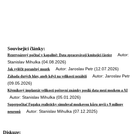
Související články:
Autor:
Rezervoárový počítač v kapalině: Data zpracovávají kmitající částice
Stanislav Mihulka (04.08.2026)
Autor: Jaroslav Petr (12.07.2026)
Jak vyléčit poraněný mozek
Autor: Jaroslav Petr
Záhada dutých hlav, aneb když na velikosti nezáleží
(09.05.2026)
Křemíkový implantát velikosti poštovní známky posílá data mezi mozkem a AI
Autor: Stanislav Mihulka (05.01.2026)
Superpočítač Fugaku realisticky simuloval mozkovou kůru myši s 9 miliony
Autor: Stanislav Mihulka (07.12.2025)
neuronů
Diskuze: