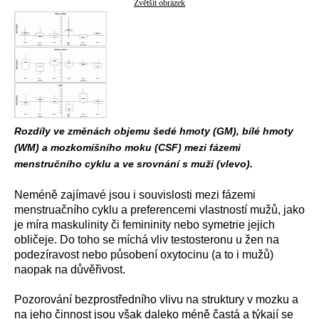
Zvětšit obrázek
Rozdíly ve změnách objemu šedé hmoty (GM), bílé hmoty
(WM) a mozkomíšního moku (CSF) mezi fázemi
menstručního cyklu a ve srovnání s muži (vlevo).
Neméně zajímavé jsou i souvislosti mezi fázemi
menstruačního cyklu a preferencemi vlastností mužů, jako
je míra maskulinity či femininity nebo symetrie jejich
obličeje. Do toho se míchá vliv testosteronu u žen na
podezíravost nebo působení oxytocinu (a to i mužů)
naopak na důvěřivost.
Pozorování bezprostředního vlivu na struktury v mozku a
na jeho činnost jsou však daleko méně častá a týkají se