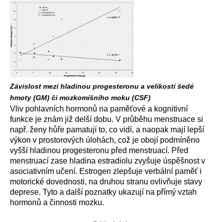
Závislost mezi hladinou progesteronu a velikostí šedé
hmoty (GM) či mozkomíšního moku (CSF)
Vliv pohlavních hormonů na paměťové a kognitivní
funkce je znám již delší dobu. V průběhu menstruace si
např. ženy hůře pamatují to, co vidí, a naopak mají lepší
výkon v prostorových úlohách, což je obojí podmíněno
vyšší hladinou progesteronu před menstruací. Před
menstruací zase hladina estradiolu zvyšuje úspěšnost v
asociativním učení. Estrogen zlepšuje verbální paměť i
motorické dovednosti, na druhou stranu ovlivňuje stavy
deprese. Tyto a další poznatky ukazují na přímý vztah
hormonů a činnosti mozku.