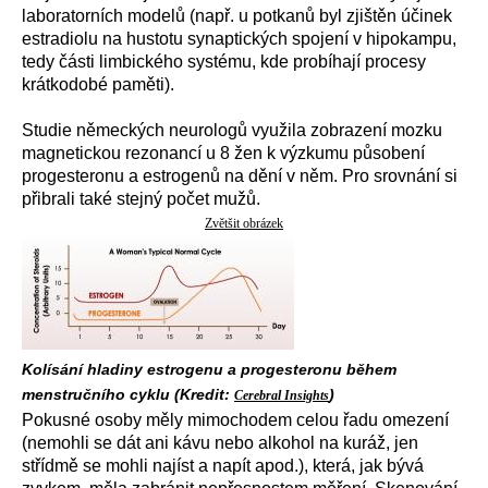
laboratorních modelů (např. u potkanů byl zjištěn účinek
estradiolu na hustotu synaptických spojení v hipokampu,
tedy části limbického systému, kde probíhají procesy
krátkodobé paměti).
Studie německých neurologů využila zobrazení mozku
magnetickou rezonancí u 8 žen k výzkumu působení
progesteronu a estrogenů na dění v něm. Pro srovnání si
přibrali také stejný počet mužů.
Zvětšit obrázek
Kolísání hladiny estrogenu a progesteronu během
menstručního cyklu (Kredit:
)
Cerebral Insights
Pokusné osoby měly mimochodem celou řadu omezení
(nemohli se dát ani kávu nebo alkohol na kuráž, jen
střídmě se mohli najíst a napít apod.), která, jak bývá