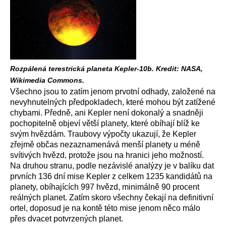
Rozpálená terestrická planeta Kepler-10b. Kredit: NASA,
Wikimedia Commons.
Všechno jsou to zatím jenom prvotní odhady, založené na
nevyhnutelných předpokladech, které mohou být zatížené
chybami. Předně, ani Kepler není dokonalý a snadněji
pochopitelně objeví větší planety, které obíhají blíž ke
svým hvězdám. Traubovy výpočty ukazují, že Kepler
zřejmě občas nezaznamenává menší planety u méně
svítivých hvězd, protože jsou na hranici jeho možností.
Na druhou stranu, podle nezávislé analýzy je v balíku dat
prvních 136 dní mise Kepler z celkem 1235 kandidátů na
planety, obíhajících 997 hvězd, minimálně 90 procent
reálných planet. Zatím skoro všechny čekají na definitivní
ortel, doposud je na kontě této mise jenom něco málo
přes dvacet potvrzených planet.