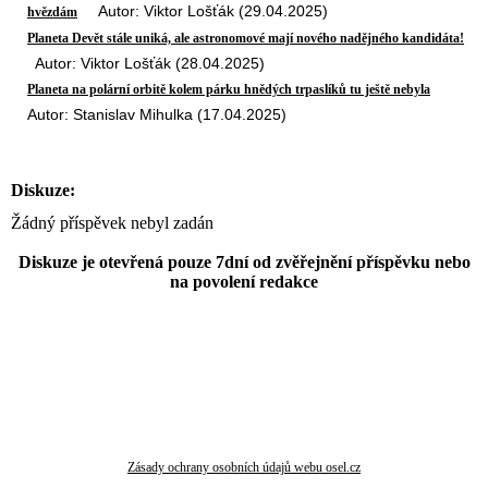
Autor: Viktor Lošťák (29.04.2025)
hvězdám
Planeta Devět stále uniká, ale astronomové mají nového nadějného kandidáta!
Autor: Viktor Lošťák (28.04.2025)
Planeta na polární orbitě kolem párku hnědých trpaslíků tu ještě nebyla
Autor: Stanislav Mihulka (17.04.2025)
Diskuze:
Žádný příspěvek nebyl zadán
Diskuze je otevřená pouze 7dní od zvěřejnění příspěvku nebo
na povolení redakce
Zásady ochrany osobních údajů webu osel.cz