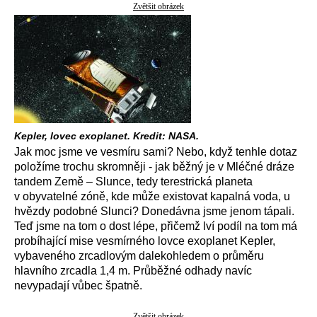
Zvětšit obrázek
Kepler, lovec exoplanet. Kredit: NASA.
Jak moc jsme ve vesmíru sami? Nebo, když tenhle dotaz
položíme trochu skromněji - jak běžný je v Mléčné dráze
tandem Země – Slunce, tedy terestrická planeta
v obyvatelné zóně, kde může existovat kapalná voda, u
hvězdy podobné Slunci? Donedávna jsme jenom tápali.
Teď jsme na tom o dost lépe, přičemž lví podíl na tom má
probíhající mise vesmírného lovce exoplanet Kepler,
vybaveného zrcadlovým dalekohledem o průměru
hlavního zrcadla 1,4 m. Průběžné odhady navíc
nevypadají vůbec špatně.
Zvětšit obrázek