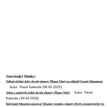
Související články:
Odhad oběžné doby deváté planety (Planet Nine) na základě Grand Alignments
Autor: Pavel Kalenda (08.05.2025)
Autor: Pavel
Jedna z možných poloh deváté planety (Planet Nine)
Kalenda (30.04.2025)
Kde končí Sluneční soustava? Hranice vesmíru, planety Devět a komerční lety ke