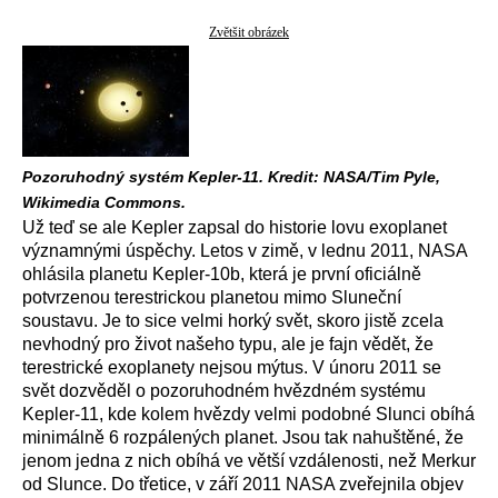
Zvětšit obrázek
Pozoruhodný systém Kepler-11. Kredit: NASA/Tim Pyle,
Wikimedia Commons.
Už teď se ale Kepler zapsal do historie lovu exoplanet
významnými úspěchy. Letos v zimě, v lednu 2011, NASA
ohlásila planetu Kepler-10b, která je první oficiálně
potvrzenou terestrickou planetou mimo Sluneční
soustavu. Je to sice velmi horký svět, skoro jistě zcela
nevhodný pro život našeho typu, ale je fajn vědět, že
terestrické exoplanety nejsou mýtus. V únoru 2011 se
svět dozvěděl o pozoruhodném hvězdném systému
Kepler-11, kde kolem hvězdy velmi podobné Slunci obíhá
minimálně 6 rozpálených planet. Jsou tak nahuštěné, že
jenom jedna z nich obíhá ve větší vzdálenosti, než Merkur
od Slunce. Do třetice, v září 2011 NASA zveřejnila objev