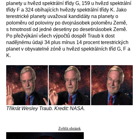
planety u hvězd spektrální třídy G, 159 u hvězd spektrální
třídy F a 324 obíhajících hvězdy spektrální třídy K. Jako
terestrické planety uvažoval kandidáty na planety o
poloměru od poloviny po dvojnásobek poloměru Země,
s hmotností od jedné desetiny po desetinásobek Země.
Po přežvýkání všech výpočtů dospěl Traub k dost
nadějnému údaji 34 plus mínus 14 procent terestrických
planet v obyvatelné zóně u hvězd spektrálních tříd G, F a
K.
Třikrát Wesley Traub. Kredit: NASA.
Zvětšit obrázek