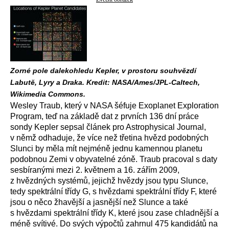
Zorné pole dalekohledu Kepler, v prostoru souhvězdí
Labutě, Lyry a Draka. Kredit: NASA/Ames/JPL-Caltech,
Wikimedia Commons.
Wesley Traub, který v NASA šéfuje Exoplanet Exploration
Program, teď na základě dat z prvních 136 dní práce
sondy Kepler sepsal článek pro Astrophysical Journal,
v němž odhaduje, že více než třetina hvězd podobných
Slunci by měla mít nejméně jednu kamennou planetu
podobnou Zemi v obyvatelné zóně. Traub pracoval s daty
sesbíranými mezi 2. květnem a 16. zářím 2009,
z hvězdných systémů, jejichž hvězdy jsou typu Slunce,
tedy spektrální třídy G, s hvězdami spektrální třídy F, které
jsou o něco žhavější a jasnější než Slunce a také
s hvězdami spektrální třídy K, které jsou zase chladnější a
méně svítivé. Do svých výpočtů zahrnul 475 kandidátů na