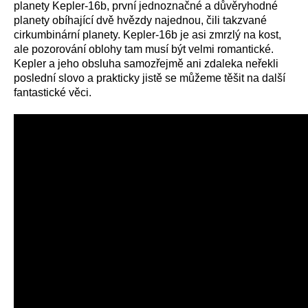
planety Kepler-16b, první jednoznačné a důvěryhodné
planety obíhající dvě hvězdy najednou, čili takzvané
cirkumbinární planety. Kepler-16b je asi zmrzlý na kost,
ale pozorování oblohy tam musí být velmi romantické.
Kepler a jeho obsluha samozřejmě ani zdaleka neřekli
poslední slovo a prakticky jistě se můžeme těšit na další
fantastické věci.