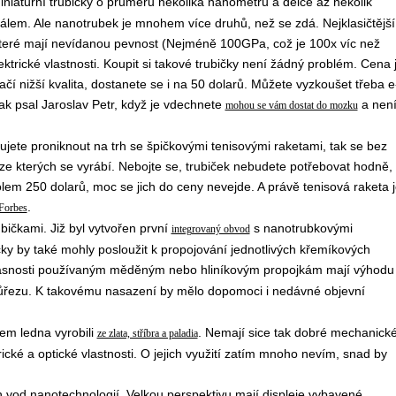
iniaturní trubičky o průměru několika nanometrů a délce až několik
álem. Ale nanotrubek je mnohem více druhů, než se zdá. Nejklasičtější
, které mají nevídanou pevnost (Nejméně 100GPa, což je 100x víc než
lektrické vlastnosti. Koupit si takové trubičky není žádný problém. Cena 
ačí nižší kvalita, dostanete se i na 50 dolarů. Můžete vyzkoušet třeba e
 jak psal Jaroslav Petr, když je vdechnete
a nen
mohou se vám dostat do mozku
jete proniknout na trh se špičkovými tenisovými raketami, tak se bez
 ze kterých se vyrábí. Nebojte se, trubiček nebudete potřebovat hodně,
em 250 dolarů, moc se jich do ceny nevejde. A právě tenisová raketa j
.
Forbes
bičkami. Již byl vytvořen první
s nanotrubkovými
integrovaný obvod
ičky by také mohly posloužit k propojování jednotlivých křemíkových
časnosti používaným měděným nebo hliníkovým propojkám mají výhodu
průřezu. K takovému nasazení by mělo dopomoci i nedávné objevní
cem ledna vyrobili
. Nemají sice tak dobré mechanick
ze zlata, stříbra a paladia
rické a optické vlastnosti. O jejich využití zatím mnoho nevím, snad by
 vod nanotechnologií. Velkou perspektivu mají displeje vybavené