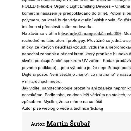
FOLED (Flexible Organic Light Emitting Devices – Ohebná o
komerční nasazení je předpokládáno do tří let. Potom si bu
polymeru, na které bude vždy aktuální výtisk novin. Součá
telefonu si představit zatím nedovedu.
Na závěr se vrátím k
. Mez
deseti nejlepším nanoproduktům roku 2003
rozhodně ne laboratorní prototypy. Převážně se jedná o sp
míčky, ze kterých neuchází vzduch, vzdušné a nepromokavé
nenechal zahanbit a přinesl krém, který pronikne hluboko
skvěle pohlcuje široké spektrum UV záření. Kodak prodává 
pevném podkladu) – jeho výhodou je, že nepotřebuje podsvě
Dejte si pozor. Není všechno „nano“, co má „nano“ v názv
v miliardtinách metru.
Jak vidíte, nanotechnologie prozatím ani zdaleka nepronikly
nesetkáme. Podle toho, co dnes leží vědcům na stolech, se 
způsobem. Myslím, že se máme na co těšit.
Autor píše weblog o vědě a technice
Techblog
Martin Šrubař
Autor: