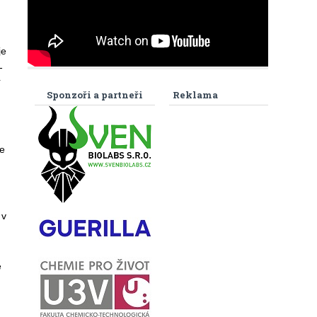
je
-
í
Sponzoři a partneři
Reklama
e
 v
é