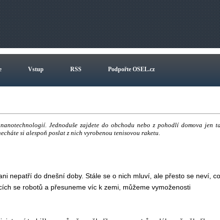
e
Vstup
RSS
Podpořte OSEL.cz
ů nanotechnologií. Jednoduše zajdete do obchodu nebo z pohodlí domova jen t
necháte si alespoň poslat z nich vyrobenou tenisovou raketu.
 nepatří do dnešní doby. Stále se o nich mluví, ale přesto se neví, c
ujících se robotů a přesuneme víc k zemi, můžeme vymoženosti