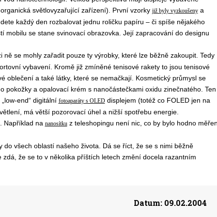
rganická světlovyzařující zařízení). První vzorky
a
již byly vyzkoušeny
dete každý den rozbalovat jednu roličku papíru – či spíše nějakého
stí mobilu se stane svinovací obrazovka. Její zapracování do designu
i ně se mohly zařadit pouze ty výrobky, které lze běžně zakoupit. Tedy
ortovní vybavení. Kromě již zmíněné tenisové rakety to jsou tenisové
 oblečení a také látky, které se nemačkají. Kosmetický průmysl se
 do pokožky a opalovací krém s nanočástečkami oxidu zinečnatého. Ten
„low-end“ digitální
displejem (totéž co FOLED jen na
fotoaparáty s OLED
tlení, má větší pozorovací úhel a nižší spotřebu energie.
u. Například na
z teleshopingu není nic, co by bylo hodno měřen
nanosítku
 do všech oblastí našeho života. Dá se říct, že se s nimi běžně
zdá, že se to v několika příštích letech změní docela razantním
Datum:
09.02.2004