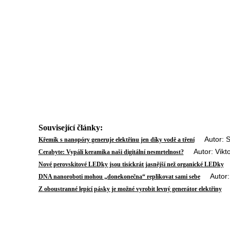
Související články:
Autor: Sta
Křemík s nanopóry generuje elektřinu jen díky vodě a tření
Autor: Vikto
Cerabyte: Vypálí keramika naši digitální nesmrtelnost?
A
Nové perovskitové LEDky jsou tisíckrát jasnější než organické LEDky
Autor: S
DNA nanoroboti mohou „donekonečna“ replikovat sami sebe
Au
Z oboustranné lepicí pásky je možné vyrobit levný generátor elektřiny