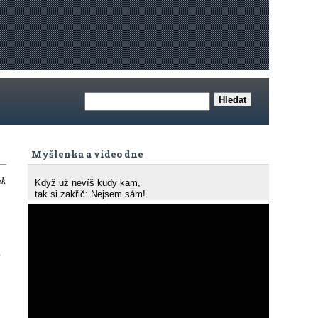
Myšlenka a video dne
ak
Když už nevíš kudy kam,
tak si zakřič: Nejsem sám!
o