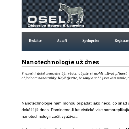
Redakce
Autoři
Spolupráce
Registrac
Nanotechnologie už dnes
V dnešní době nemusíte být vědci, abyste si mohli užívat přínos
objednáte nanotrubky. Když zjistíte, že samy o sobě jsou vám nanic, 
Nanotechnologie nám mohou připadat jako něco, co snad ani
dokáží již dnes. Pomineme-li futuristické vize samoreplik
nanotechnologií začít využívat.