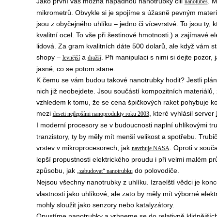
Jako první vás možná napadnou nanotrubky čili
. M
nanotubes
mikrometrů. Obvykle si je spojíme s úžasně pevným materi
jsou z obyčejného uhlíku – jedno či vícevrstvé. To jsou ty
kvalitní ocel. To vše při šestinové hmotnosti.) a zajímavé e
lidová. Za gram kvalitních dáte 500 dolarů, ale když vám st
shopy –
a
. Při manipulaci s nimi si dejte pozor,
levnější
dražší
jasné, co se potom stane.
K čemu se vám budou takové nanotrubky hodit? Jestli plánu
nich již neobejdete. Jsou součástí kompozitních materiálů,
vzhledem k tomu, že se cena špičkových raket pohybuje kol
mezi
, které vyhlásil server
deseti nejlepšími nanoprodukty roku 2003
I moderní procesory se v budoucnosti naplní uhlíkovými tru
tranzistory, ty by měly mít menší velikost a spotřebu. Trub
vrstev v mikroprocesorech, jak
. Oproti v sou
navrhuje NASA
lepší propustnosti elektrického proudu i při velmi malém 
způsobu, jak
do polovodiče.
„zabudovat“ nanotrubku
Nejsou všechny nanotrubky z uhlíku. Izraelští vědci je kon
vlastnosti jako uhlíkové, ale zato by měly mít výborné elekt
mohly sloužit jako senzory nebo katalyzátory.
Opustíme nanotrubky a vrhneme se do relativně klidnějších