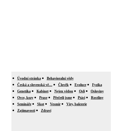
Úvodní stránka
Behavioralni vědy
Česká a slovenská vě…
Člověk
Evoluce
Fyzika
Genetika
Kabinet
Nejen vědou
Osli
Osloviny
Ovce, kozy
Prase
Přečetli jsme
Ptáci
Rostliny
Semináře
Skot
Vesmír
Viry, bakterie
Zajímavosti
Zdraví