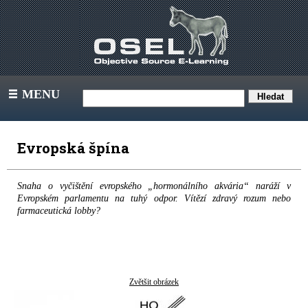
MENU
III
Evropská špína
Snaha o vyčištění evropského „hormonálního akvária“ naráží v
Evropském parlamentu na tuhý odpor. Vítězí zdravý rozum nebo
farmaceutická lobby?
Zvětšit obrázek