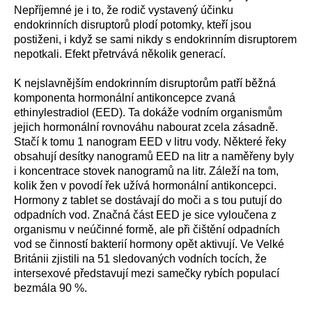
Nepříjemné je i to, že rodič vystavený účinku
endokrinních disruptorů plodí potomky, kteří jsou
postiženi, i když se sami nikdy s endokrinním disruptorem
nepotkali. Efekt přetrvává několik generací.
K nejslavnějším endokrinním disruptorům patří běžná
komponenta hormonální antikoncepce zvaná
ethinylestradiol (EED). Ta dokáže vodním organismům
jejich hormonální rovnováhu nabourat zcela zásadně.
Stačí k tomu 1 nanogram EED v litru vody. Některé řeky
obsahují desítky nanogramů EED na litr a naměřeny byly
i koncentrace stovek nanogramů na litr. Záleží na tom,
kolik žen v povodí řek užívá hormonální antikoncepci.
Hormony z tablet se dostávají do moči a s tou putují do
odpadních vod. Značná část EED je sice vyloučena z
organismu v neúčinné formě, ale při čištění odpadních
vod se činností bakterií hormony opět aktivují. Ve Velké
Británii zjistili na 51 sledovaných vodních tocích, že
intersexové představují mezi samečky rybích populací
bezmála 90 %.