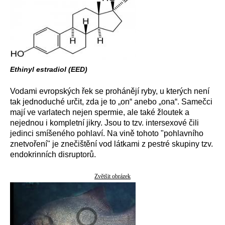
Ethinyl estradiol (EED)
Vodami evropských řek se prohánějí ryby, u kterých není
tak jednoduché určit, zda je to „on“ anebo „ona“. Samečci
mají ve varlatech nejen spermie, ale také žloutek a
nejednou i kompletní jikry. Jsou to tzv. intersexové čili
jedinci smíšeného pohlaví. Na vině tohoto "pohlavního
znetvoření" je znečištění vod látkami z pestré skupiny tzv.
endokrinních disruptorů.
Zvětšit obrázek