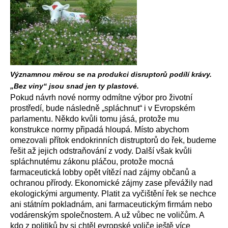
Významnou měrou se na produkci disruptorů podílí krávy.
„Bez viny“ jsou snad jen ty plastové.
Pokud návrh nové normy odmítne výbor pro životní
prostředí, bude následně „spláchnut“ i v Evropském
parlamentu. Někdo kvůli tomu jásá, protože mu
konstrukce normy připadá hloupá. Místo abychom
omezovali přítok endokrinních distruptorů do řek, budeme
řešit až jejich odstraňování z vody. Další však kvůli
spláchnutému zákonu pláčou, protože mocná
farmaceutická lobby opět vítězí nad zájmy občanů a
ochranou přírody. Ekonomické zájmy zase převážily nad
ekologickými argumenty. Platit za vyčištění řek se nechce
ani státním pokladnám, ani farmaceutickým firmám nebo
vodárenským společnostem. A už vůbec ne voličům. A
kdo z politiků by si chtěl evropské voliče ještě více