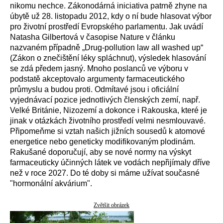
nikomu nechce. Zákonodárná iniciativa patrně zhyne na
úbytě už 28. listopadu 2012, kdy o ní bude hlasovat výbor
pro životní prostředí Evropského parlamentu. Jak uvádí
Natasha Gilbertová v časopise Nature v článku
nazvaném případně „Drug-pollution law all washed up“
(Zákon o znečištění léky spláchnut), výsledek hlasování
se zdá předem jasný. Mnoho poslanců ve výboru v
podstatě akceptovalo argumenty farmaceutického
průmyslu a budou proti. Odmítavé jsou i oficiální
vyjednávací pozice jednotlivých členských zemí, např.
Velké Británie, Nizozemí a dokonce i Rakouska, které je
jinak v otázkách životního prostředí velmi nesmlouvavé.
Připomeňme si vztah našich jižních sousedů k atomové
energetice nebo geneticky modifikovaným plodinám.
Rakušané doporučují, aby se nové normy na výskyt
farmaceuticky účinných látek ve vodách nepřijímaly dříve
než v roce 2027. Do té doby si máme užívat současné
"hormonální akvárium".
Zvětšit obrázek