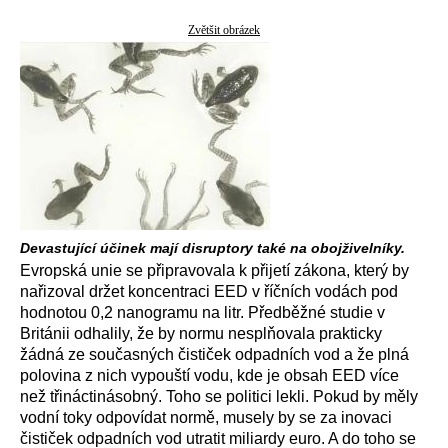
Zvětšit obrázek
Devastující účinek mají disruptory také na obojživelníky.
Evropská unie se připravovala k přijetí zákona, který by
nařizoval držet koncentraci EED v říčních vodách pod
hodnotou 0,2 nanogramu na litr. Předběžné studie v
Británii odhalily, že by normu nesplňovala prakticky
žádná ze současných čističek odpadních vod a že plná
polovina z nich vypouští vodu, kde je obsah EED více
než třináctinásobný. Toho se politici lekli. Pokud by měly
vodní toky odpovídat normě, musely by se za inovaci
čističek odpadních vod utratit miliardy euro. A do toho se