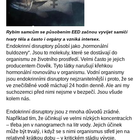
Rybím samcům se působením EED začnou vyvíjet samičí
tvary těla a často i orgány a vzniká intersex.
Endokrinní disruptory působí jako „hormonální
buldozery“. Jsou to molekuly, které se dostávají do
organismu ze životního prostředí. Velmi často je jejich
producentem člověk. Tyto látky narušují křehkou
hormonální rovnováhu v organismu. Vodní organismy
jsou endokrinními disruptory nejzranitelnější i proto, že se
ve znečištěné vodě máchají 24 hodin denně. Ale ani my
suchozemci před nimi nejsme v bezpečí. Jsou všude
kolem nás.
Endokrinní disruptory jsou z mnoha důvodů zrádné.
Například tím, že účinkují ve velmi nízkých koncentracích
– třeba jen v nanogramech na litr vody. Jejich účinek
může být trvalý, i když se s nimi organismus střetl jen na
relativně krátkou dobu – v kritickém stádiu vývoje.