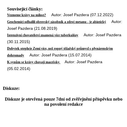
Související články:
Autor: Josef Pazdera (07.12.2022)
Vezmeme krávy na milost?
Autor:
Geochemici odhalili obrovský zásobník a zdroj metanu - je abiotický
Josef Pazdera (21.08.2019)
Autor: Josef Pazdera
Intenzivní chovatelství znamená více tuberkulózy
(30.11.2015)
Dobytek otepluje Zemi více, než ropný těžařský průmysl s plynárenským
Autor: Josef Pazdera (15.07.2014)
dohromady
Autor: Josef Pazdera
K synům se krávy chovají macešsky
(05.02.2014)
Diskuze:
Diskuze je otevřená pouze 7dní od zvěřejnění příspěvku nebo
na povolení redakce