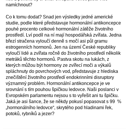
namíchnout?
Co k tomu dodat? Snad jen výsledky jedné americké
studie, podle které představuje hormonální antikoncepce
pouhé procento celkové hormonální zátěže životního
prostředí. Lví podíl na ní mají hospodářská zvířata. Jedna
březí stračena vyloučí denně s močí asi půl gramu
estrogenních hormonů. Jen na území České republiky
vyloučí lidé a zvířata ročně do životního prostředí několik
metráků těchto hormonů. Pastva skotu na lukách, z
kterých můžou být hormony ze zvířecí moči a výkalů
spláchnuty do povrchových vod, představuje z hlediska
znečištění životního prostředí endokrinními disruptory
významný problém. Hormonální antikoncepce je ve
srovnání s tím pouhou špičkou ledovce. Naši poslanci v
Evropském parlamentu nejsou s to vyřešit ani tu špičku.
Jaká je asi šance, že se někdy pokusí popasovat s 99 %
„hormonálního ledovce“, skrytého pod hladinami řek,
potoků, rybníků a jezer?