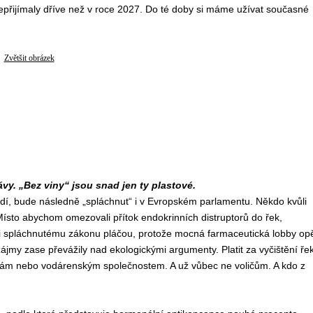
epřijímaly dříve než v roce 2027. Do té doby si máme užívat současné
Zvětšit obrázek
y. „Bez viny“ jsou snad jen ty plastové.
dí, bude následně „spláchnut“ i v Evropském parlamentu. Někdo kvůli
ísto abychom omezovali přítok endokrinních distruptorů do řek,
ůli spláchnutému zákonu pláčou, protože mocná farmaceutická lobby op
jmy zase převážily nad ekologickými argumenty. Platit za vyčištění ře
mám nebo vodárenským společnostem. A už vůbec ne voličům. A kdo z