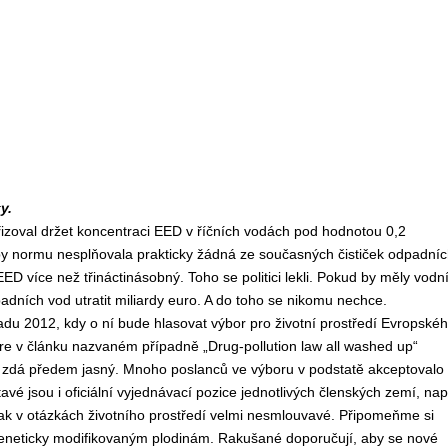
y.
ařizoval držet koncentraci EED v říčních vodách pod hodnotou 0,2
e by normu nesplňovala prakticky žádná ze současných čističek odpadní
ED více než třináctinásobný. Toho se politici lekli. Pokud by měly vodn
adních vod utratit miliardy euro. A do toho se nikomu nechce.
adu 2012, kdy o ní bude hlasovat výbor pro životní prostředí Evropské
re v článku nazvaném případně „Drug-pollution law all washed up“
se zdá předem jasný. Mnoho poslanců ve výboru v podstatě akceptovalo
 jsou i oficiální vyjednávací pozice jednotlivých členských zemí, nap
inak v otázkách životního prostředí velmi nesmlouvavé. Připomeňme si
geneticky modifikovaným plodinám. Rakušané doporučují, aby se nové