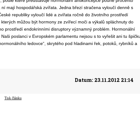
, podle které představuje hormonální antikoncepce pouhé procento
a ní mají hospodářská zvířata. Jedna březí stračena vyloučí denně s
ké republiky vyloučí lidé a zvířata ročně do životního prostředí
z kterých můžou být hormony ze zvířecí moči a výkalů spláchnuty do
ího prostředí endokrinními disruptory významný problém. Hormonální
Naši poslanci v Evropském parlamentu nejsou s to vyřešit ani tu špičk
ormonálního ledovce“, skrytého pod hladinami řek, potoků, rybníků a
Datum:
23.11.2012 21:14
Tisk článku