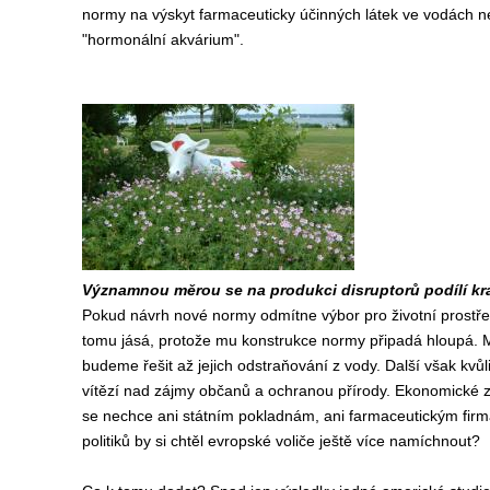
normy na výskyt farmaceuticky účinných látek ve vodách n
"hormonální akvárium".
Významnou měrou se na produkci disruptorů podílí kráv
Pokud návrh nové normy odmítne výbor pro životní prostře
tomu jásá, protože mu konstrukce normy připadá hloupá. M
budeme řešit až jejich odstraňování z vody. Další však kv
vítězí nad zájmy občanů a ochranou přírody. Ekonomické zá
se nechce ani státním pokladnám, ani farmaceutickým fir
politiků by si chtěl evropské voliče ještě více namíchnout?