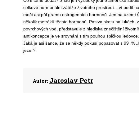
Co k tomu dodat? Snad jen výsledky jedné americké studie
celkové hormonální zátěže životního prostředí. Lví podíl n
močí asi půl gramu estrogenních hormonů. Jen na území Čes
několik metráků těchto hormonů. Pastva skotu na lukách, 
povrchových vod, představuje z hlediska znečištění životn
antikoncepce je ve srovnání s tím pouhou špičkou ledovce. 
Jaká je asi šance, že se někdy pokusí popasovat s 99 % „h
jezer?
Jaroslav Petr
Autor: