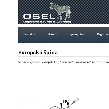
Redakce
Autoři
Spolupráce
Registrac
Evropská špína
Snaha o vyčištění evropského „hormonálního akvária“ naráží v Evr