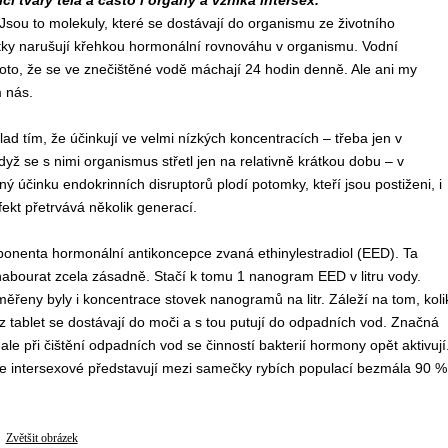
tvary těla a často i orgány a vzniká intersex.
Jsou to molekuly, které se dostávají do organismu ze životního
látky narušují křehkou hormonální rovnováhu v organismu. Vodní
proto, že se ve znečištěné vodě máchají 24 hodin denně. Ale ani my
 nás.
d tím, že účinkují ve velmi nízkých koncentracích – třeba jen v
dyž se s nimi organismus střetl jen na relativně krátkou dobu – v
ený účinku endokrinních disruptorů plodí potomky, kteří jsou postiženi, i
ekt přetrvává několik generací.
onenta hormonální antikoncepce zvaná ethinylestradiol (EED). Ta
bourat zcela zásadně. Stačí k tomu 1 nanogram EED v litru vody.
ěřeny byly i koncentrace stovek nanogramů na litr. Záleží na tom, koli
 tablet se dostávají do moči a s tou putují do odpadních vod. Značná
le při čištění odpadních vod se činností bakterií hormony opět aktivují
h, že intersexové představují mezi samečky rybích populací bezmála 90 %
Zvětšit obrázek