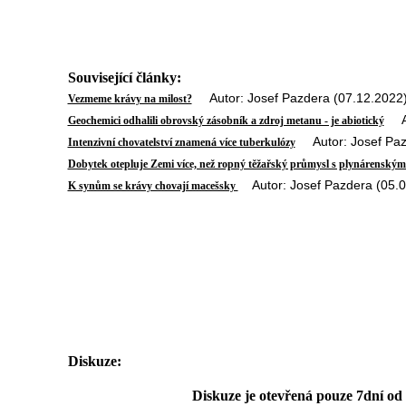
Související články:
Autor: Josef Pazdera (07.12.2022
Vezmeme krávy na milost?
Aut
Geochemici odhalili obrovský zásobník a zdroj metanu - je abiotický
Autor: Josef Pazd
Intenzivní chovatelství znamená více tuberkulózy
Dobytek otepluje Zemi více, než ropný těžařský průmysl s plynárensk
Autor: Josef Pazdera (05.0
K synům se krávy chovají macešsky
Diskuze:
Diskuze je otevřená pouze 7dní od