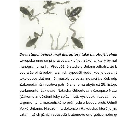
Devastující účinek mají disruptory také na obojživelník
Evropská unie se připravovala k přijetí zákona, který by n
nanogramu na litr. Předběžné studie v Británii odhalily, ž
vod a že plná polovina z nich vypouští vodu, kde je obsah E
toky odpovídat normě, musely by se za inovaci čističek odp
Zákonodárná iniciativa patrně zhyne na úbytě už 28. listop
parlamentu. Jak uvádí Natasha Gilbertová v časopise Natu
(Zákon o znečištění léky spláchnut), výsledek hlasování 
argumenty farmaceutického průmyslu a budou proti. Odmítavé
Velké Británie, Nizozemí a dokonce i Rakouska, které je j
vztah našich jižních sousedů k atomové energetice nebo 