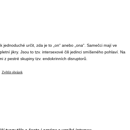
k jednoduché určit, zda je to „on“ anebo „ona“. Samečci mají ve
etní jikry. Jsou to tzv. intersexové čili jedinci smíšeného pohlaví. Na
mi z pestré skupiny tzv. endokrinních disruptorů.
Zvětšit obrázek