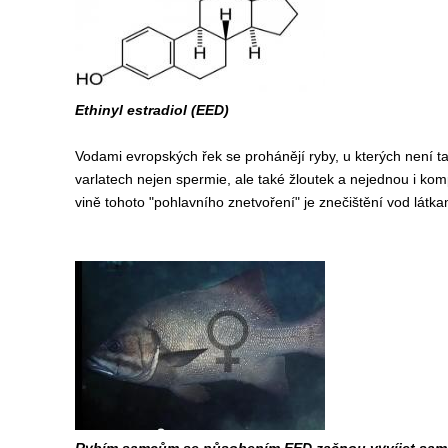
Ethinyl estradiol (EED)
Vodami evropských řek se prohánějí ryby, u kterých není ta
varlatech nejen spermie, ale také žloutek a nejednou i kompl
vině tohoto "pohlavního znetvoření" je znečištění vod látka