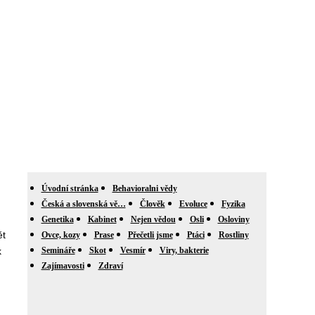
Úvodní stránka
Behavioralni vědy
Česká a slovenská vě…
Člověk
Evoluce
Fyzika
Genetika
Kabinet
Nejen vědou
Osli
Osloviny
ět
Ovce, kozy
Prase
Přečetli jsme
Ptáci
Rostliny
k
Semináře
Skot
Vesmír
Viry, bakterie
Zajímavosti
Zdraví