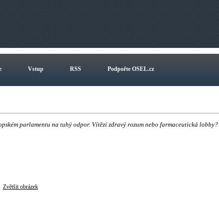
e
Vstup
RSS
Podpořte OSEL.cz
opském parlamentu na tuhý odpor. Vítězí zdravý rozum nebo farmaceutická lobby?
Zvětšit obrázek