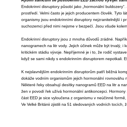
Rybím samcům se působením EED začnou vyvíjet samičí 
Endokrinní disruptory působí jako „hormonální buldozery“. 
prostředí. Velmi často je jejich producentem člověk. Tyto 
organismy jsou endokrinními disruptory nejzranitelnější i 
suchozemci před nimi nejsme v bezpečí. Jsou všude kolem
Endokrinní disruptory jsou z mnoha důvodů zrádné. Napříkla
nanogramech na litr vody. Jejich účinek může být trvalý, i k
kritickém stádiu vývoje. Nepříjemné je i to, že rodič vystav
když se sami nikdy s endokrinním disruptorem nepotkali. Ef
K nejslavnějším endokrinním disruptorům patří běžná komp
dokáže vodním organismům jejich hormonální rovnováhu na
Některé řeky obsahují desítky nanogramů EED na litr a nam
žen v povodí řek užívá hormonální antikoncepci. Hormony z
část EED je sice vyloučena z organismu v neúčinné formě, a
Ve Velké Británii zjistili na 51 sledovaných vodních tocíc