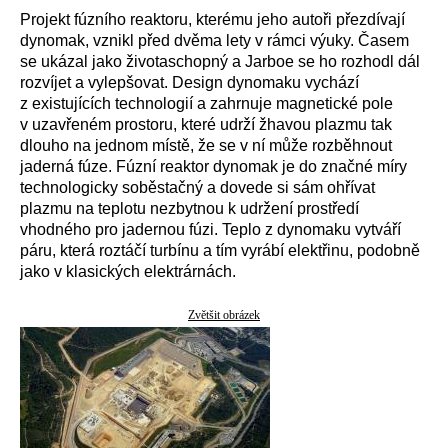
Projekt fúzního reaktoru, kterému jeho autoři přezdívají
dynomak, vznikl před dvěma lety v rámci výuky. Časem
se ukázal jako životaschopný a Jarboe se ho rozhodl dál
rozvíjet a vylepšovat. Design dynomaku vychází
z existujících technologií a zahrnuje magnetické pole
v uzavřeném prostoru, které udrží žhavou plazmu tak
dlouho na jednom místě, že se v ní může rozběhnout
jaderná fúze. Fúzní reaktor dynomak je do značné míry
technologicky soběstačný a dovede si sám ohřívat
plazmu na teplotu nezbytnou k udržení prostředí
vhodného pro jadernou fúzi. Teplo z dynomaku vytváří
páru, která roztáčí turbínu a tím vyrábí elektřinu, podobně
jako v klasických elektrárnách.
Zvětšit obrázek