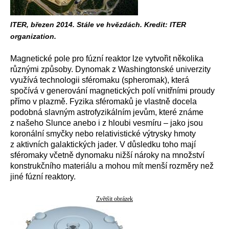
ITER, březen 2014. Stále ve hvězdách. Kredit: ITER
organization.
Magnetické pole pro fúzní reaktor lze vytvořit několika
různými způsoby. Dynomak z Washingtonské univerzity
využívá technologii sféromaku (spheromak), která
spočívá v generování magnetických polí vnitřními proudy
přímo v plazmě. Fyzika sféromaků je vlastně docela
podobná slavným astrofyzikálním jevům, které známe
z našeho Slunce anebo i z hloubi vesmíru – jako jsou
koronální smyčky nebo relativistické výtrysky hmoty
z aktivních galaktických jader. V důsledku toho mají
sféromaky včetně dynomaku nižší nároky na množství
konstrukčního materiálu a mohou mít menší rozměry než
jiné fúzní reaktory.
Zvětšit obrázek