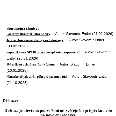
Související články:
Autor: Slavomír Entler (21.02.2026)
Pokročilý stelarátor Thea Energy
Autor: Slavomír Entler
Jaderná fúze - nová strategická technologie
(09.02.2026)
Autor: Slavomír
Supertokamak SPARC s vysokoteplotními supravodiči
Entler (26.01.2026)
Autor: Slavomír Entler
100 milionů dolarů na fúzní výzkum
(10.01.2026)
Autor: Slavomír Entler
Německo přijalo akční plán pro jadernou fúzi
(21.10.2025)
Diskuze:
Diskuze je otevřená pouze 7dní od zvěřejnění příspěvku nebo
na povolení redakce