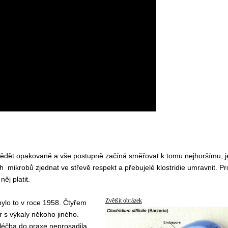
 vědět opakovaně a vše postupně začíná směřovat k tomu nejhoršímu, j
h mikrobů zjednat ve střevě respekt a přebujelé klostridie umravnit. Pr
ěj platit.
Zvětšit obrázek
bylo to v roce 1958. Čtyřem
r s výkaly někoho jiného.
éčba do praxe neprosadila.