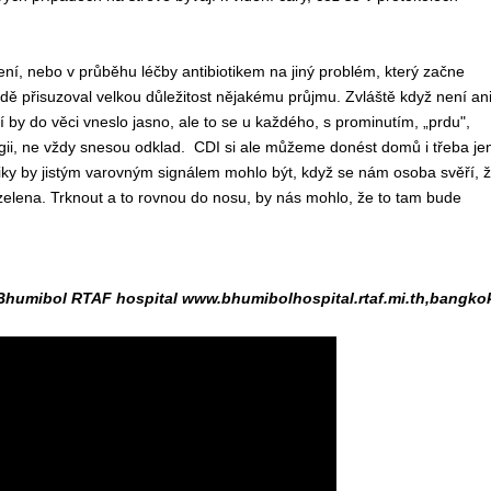
ení, nebo v průběhu léčby antibiotikem na jiný problém, který začne
dě přisuzoval velkou důležitost nějakému průjmu. Zvláště když není an
by do věci vneslo jasno, ale to se u každého, s prominutím, „prdu",
ogii, ne vždy snesou odklad. CDI si ale můžeme donést domů i třeba je
iky by jistým varovným signálem mohlo být, když se nám osoba svěří, 
o zelena. Trknout a to rovnou do nosu, by nás mohlo, že to tam bude
 Bhumibol RTAF hospital www.bhumibolhospital.rtaf.mi.th,bangko