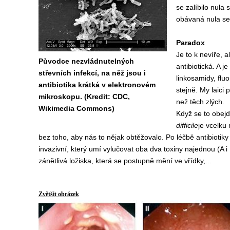
se zalíbilo nula
obávaná nula s
Paradox
Je to k nevíře, a
Původce nezvládnutelných
antibiotická. A j
střevních infekcí, na něž jsou i
linkosamidy, flu
antibiotika krátká v elektronovém
stejně. My laici
mikroskopu. (Kredit: CDC,
než těch zlých.
Wikimedia Commons)
Když se to obejd
difficile
je vcelku 
bez toho, aby nás to nějak obtěžovalo. Po léčbě antibiotiky
invazivní, který umí vylučovat oba dva toxiny najednou (A i 
zánětlivá ložiska, která se postupně mění ve vřídky,...
Zvětšit obrázek