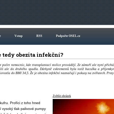
e
Vstup
RSS
Podpořte OSEL.cz
je tedy obezita infekční?
e počet nemocnic, kde transplantací stolice provádějí. Ze zámoří ale nyní přichá
ili ale do druhého spadla. Dárkyně exkrementů byla totiž baculka a příjemky
ostla do BMI 34,5. Že je obezita infekční naznačují i pokusy na zvířatech. Prsty
Zvětšit obrázek
kufru. Profíci z toho hned
jí vysoký tlak palivové pumpy