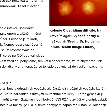
válců tlak nekolísá a motor má
mmon-rail Diesel Injection.)
de o infekci
Clostridium
Kolonie Clostridium difficile. Na
 megakolonem a vážně míněná
krevním agaru vypadá hezky a
ůser. Původce je mikrob,
neškodně (Kredit: Dr. Holdeman,
otik. Nemoc doprovází úporné
Public Health Image Library)
se již propracovala na
i co se na CDI podívali skrze
nickém zařízení pobýváme, tím větší šanci máme, že to chytneme. Ale
 do lidštiny znamená, že se to rádo opakuje až do vysílení pacienta,
o bere?
která libuje v odpadních vodách, ale častá je i v běžných vodách, kterým
. Je to parádnice s různými mutačními převleky. Ti přes genetiku jí
tvořit toxiny škatulku jí do ribotypů. CDI 027 je zvlášť virulentní, zvlád
nce dva toxiny (A i B). S tímto ribotypem zápasíme u nás. V Holandsk