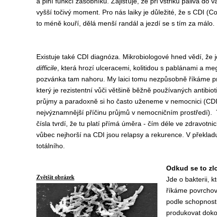
a plní funkcí zásobníku. Zajišťuje, že při vstřiku paliva do 
vyšší točivý moment. Pro nás laiky je důležité, že s CDI (Co
to méně kouří, dělá menší randál a jezdí se s tím za málo.
Existuje také CDI diagnóza. Mikrobiologové hned vědí, že j
difficile
, která hrozí ulceracemi, kolitidou s pablánami a
pozvánka tam nahoru. My laici tomu nezpůsobně říkáme pr
který je rezistentní vůči většině běžně používaných antibi
průjmy a paradoxně si ho často uženeme v nemocnici (CDI 
nejvýznamnější příčinu průjmů v nemocničním prostředí). T
čísla tvrdí, že tu platí přímá úměra - čím déle ve zdravot
vůbec nejhorší na CDI jsou relapsy a rekurence. V překladu
totálního.
Odkud se to zl
Zvětšit obrázek
Jde o bakterii, 
říkáme povrchové
podle schopnosti 
produkovat doko