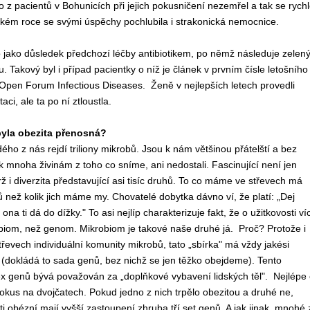
 z pacientů v Bohunicích při jejich pokusničení nezemřel a tak se rych
ňském roce se svými úspěchy pochlubila i strakonická nemocnice.
 jako důsledek předchozí léčby antibiotikem, po němž následuje zelen
u. Takový byl i případ pacientky o níž je článek v prvním čísle letošního
Open Forum Infectious Diseases. Ženě v nejlepších letech provedli
aci, ale ta po ní ztloustla.
yla obezita přenosná?
ého z nás rejdí triliony mikrobů. Jsou k nám většinou přátelští a bez
 mnoha živinám z toho co sníme, ani nedostali. Fascinující není jen
rž i diverzita představující asi tisíc druhů. To co máme ve střevech má
ů než kolik jich máme my. Chovatelé dobytka dávno ví, že platí: „Dej
ona ti dá do dížky." To asi nejlíp charakterizuje fakt, že o užitkovosti ví
biom, než genom. Mikrobiom je takové naše druhé já. Proč? Protože i
evech individuální komunity mikrobů, tato „sbírka" má vždy jakési
 (dokládá to sada genů, bez nichž se jen těžko obejdeme). Tento
x genů bývá považován za „doplňkové vybavení lidských těl". Nejlépe 
kus na dvojčatech. Pokud jedno z nich trpělo obezitou a druhé ne,
ti obézní mají vyšší zastoupení zhruba tří set genů. A jak jinak, mnohé 