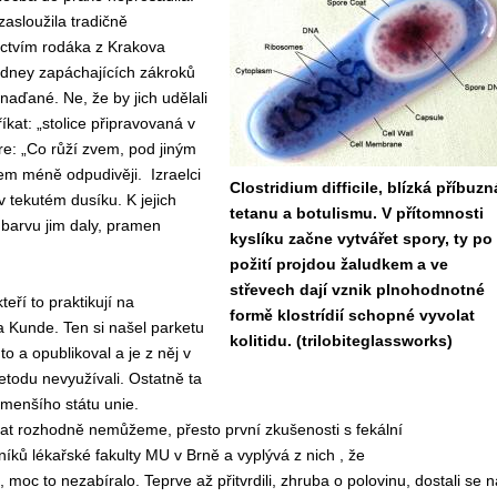
zasloužila tradičně
ictvím rodáka z Krakova
ydney zapáchajících zákroků
naďané. Ne, že by jich udělali
íkat: „stolice připravovaná v
are: „Co růží zvem, pod jiným
em méně odpudivěji. Izraelci
Clostridium difficile, blízká příbuzn
v tekutém dusíku. K jejich
tetanu a botulismu. V přítomnosti
 barvu jim daly, pramen
kyslíku začne vytvářet spory, ty po
požití projdou žaludkem a ve
střevech dají vznik plnohodnotné
eří to praktikují na
formě klostrídií schopné vyvolat
a Kunde. Ten si našel parketu
kolitidu. (trilobiteglassworks)
to a opublikoval a je z něj v
etodu nevyužívali. Ostatně ta
jmenšího státu unie.
vat rozhodně nemůžeme, přesto první zkušenosti s fekální
íků lékařské fakulty MU v Brně a vyplývá z nich , že
 moc to nezabíralo. Teprve až přitvrdili, zhruba o polovinu, dostali se n