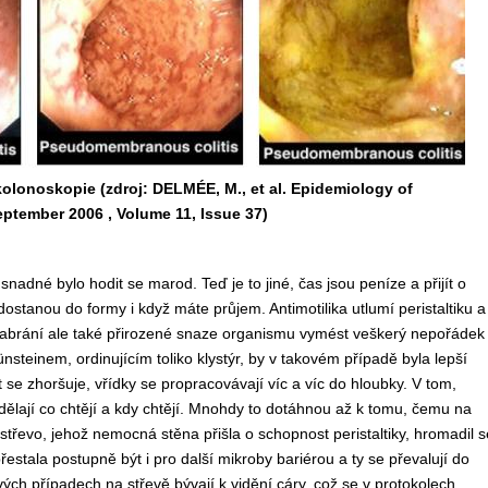
olonoskopie (zdroj: DELMÉE, M., et al. Epidemiology of
September 2006 , Volume 11, Issue 37)
adné bylo hodit se marod. Teď je to jiné, čas jsou peníze a přijít o
 dostanou do formy i když máte průjem. Antimotilika utlumí peristaltiku a
 Zabrání ale také přirozené snaze organismu vymést veškerý nepořádek
steinem, ordinujícím toliko klystýr, by v takovém případě byla lepší
 se zhoršuje, vřídky se propracovávají víc a víc do hloubky. V tom,
 dělají co chtějí a kdy chtějí. Mnohdy to dotáhnou až k tomu, čemu na
střevo, jehož nemocná stěna přišla o schopnost peristaltiky, hromadil s
stala postupně být i pro další mikroby bariérou a ty se převalují do
ých případech na střevě bývají k vidění cáry, což se v protokolech