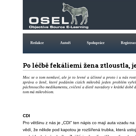
Redakce
Autoři
Spolupráce
Registrac
Po léčbě fekáliemi žena ztloustla, 
Moc se o tom nemluví, ale je to levné a účinné a proto i u nás rost
zpráva o ženě, které podáním cizích mikrobů jeden problém vyřeš
páchnoucího medikamentu, cvičení a dietě navzdory v krátké době dor
tom má mikrobiom.
CDI
Pro většinu z nás je „CDI" ten nápis co mají auta vzadu na 
vědí, že někde pod kapotou je rozšířená trubka, která usto