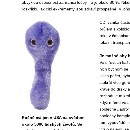
obvyklou úspěšnost zahraničí léčby. Ta je okolo 80 %. Nikdo
rozkřiklo, jak cizí exkrementy jsou zdraví prospěšné. V lo
CDI vzniká často
průjem s kolitido
roku v časopisu 
fekální transplant
Je možné aby b
Ve střevech každ
nich bychom se k
jejich počet, nýb
stokrát více gen
krávě do držky a 
rozhoduje mikro
když máme ve stř
společné „jádro"
společný komple
Ročně má jen v USA na svědomí
tom vypověděl po
okolo 5000 lidských životů. Se
vyšlo najevo, že 