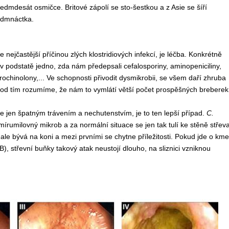
 sedmdesát osmičce. Britové zápolí se sto-šestkou a z Asie se šíří
edmnáctka.
le nejčastější příčinou zlých klostridiových infekcí, je léčba. Konkrétně
e v podstatě jedno, zda nám předepsali cefalosporiny, aminopeniciliny,
orochinolony,... Ve schopnosti přivodit dysmikrobii, se všem daří zhruba
 pod tím rozumíme, že nám to vymlátí větší počet prospěšných breberek
e jen špatným trávením a nechutenstvím, je to ten lepší případ.
C.
mírumilovný mikrob a za normální situace se jen tak tulí ke stěně střeva
 ale bývá na koni a mezi prvními se chytne příležitosti. Pokud jde o km
B), střevní buňky takový atak neustojí dlouho, na sliznici vzniknou