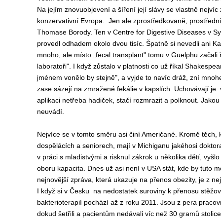
Na jejím znovuobjevení a šíření její slávy se vlastně nejvíc 
konzervativní Evropa. Jen ale zprostředkovaně, prostředn
Thomase Borody. Ten v Centre for Digestive Diseases v S
provedl odhadem okolo dvou tisíc. Špatně si nevedli ani Ka
mnoho, ale místo „fecal transplant" tomu v Guelphu začali ř
laboratoři". I když zůstalo v platnosti co už říkal Shakespe
jménem vonělo by stejně", a vyjde to navíc dráž, zní mnoh
zase sázejí na zmražené fekálie v kapslích. Uchovávají je 
aplikaci netřeba hadiček, stačí rozmrazit a polknout. Jakou
neuvádí.
Nejvíce se v tomto směru asi činí Američané. Kromě těch, kt
dospělácích a seniorech, mají v Michiganu jakéhosi doktor
v práci s mladistvými a risknul zákrok u několika dětí, vyšlo 
oboru kapacita. Dnes už asi není v USA stát, kde by tuto m
nejnovější zpráva, která ukazuje na přenos obezity, je z ne
I když si v Česku na nedostatek suroviny k přenosu stěžo
bakterioterapií pochází až z roku 2011. Jsou z pera pracovn
dokud šetřili a pacientům nedávali víc než 30 gramů stolice,