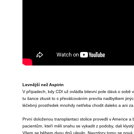
Levnější než Aspirin
V případech, kdy CDI už ovládla bitevní pole dává o sobě
tu šance zkusit to s převálcováním prevíta nadbytkem jinýc
léčebný prostředek mnohdy netřeba chodit daleko a ani za n
První doloženou transplantaci stolice provedli v Americe a 
pacientům, kteří měli snahu se vykadit z podoby, dali klystý
Všem se během dvou dnů ulevilo. Navzdory tomu se nová l