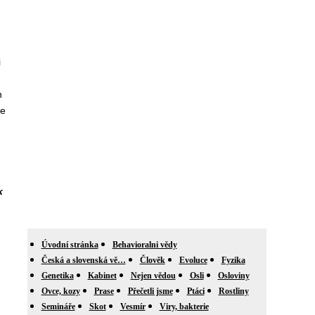
i
n
že
k
Úvodní stránka
Behavioralni vědy
Česká a slovenská vě…
Člověk
Evoluce
Fyzika
Genetika
Kabinet
Nejen vědou
Osli
Osloviny
Ovce, kozy
Prase
Přečetli jsme
Ptáci
Rostliny
Semináře
Skot
Vesmír
Viry, bakterie