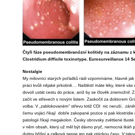
Čtyři fáze pseudomembranózní kolitidy na záznamu z k
Clostridium difficile toxinotype. Eurosurveillance 14 
Nostalgie
My milovníci starých pořádků rádi vzpomínáme, hlavně jak sn
práci kvůli nějaké prkotině.... Naštěstí máte léky, které vás
dovolí ustát cestu do práce, aniž by se člověk znemožnil.
začít ve střevech s novým listem. Zaskočit za doktorem Grün
volba. V „zablokovaném" střevu totiž CDI nic neruší, zánět
čemu vojáci říkají dobře zakopané pozice si pak klostridie
patologii říkají megakolon. Česky obrovsky zvětšené tlusté 
v něm obsah, který už měl být dávno pryč, nemocná tkáň pře
dutiny břišní a celková sepse jen pak otázkou času. V takov