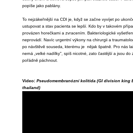
popíše jako pablány.
To nejzákeřnější na CDI je, když se začne vyvíjet po ukonč
ustupovat a stav pacienta se lepší. Kdo by v takovém přípa
provázen horečkami a zvracením. Bakteriologické vyšetření 
neprovádí. Navíc urgentní výkony na chirurgii a traumatol
po návštěvě souseda, kterému je nějak špatně. Pro nás la
nemá „velké nadílky", spíš nicotné, zato častější a jsou d
pořádně páchnout.
Video:
Pseudomembranózní kolitida (GI division king
thailand)