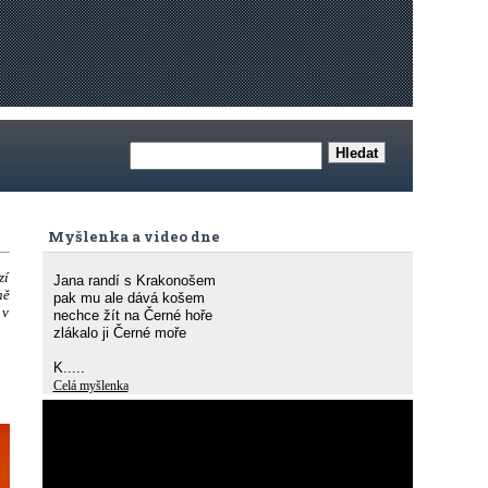
Myšlenka a video dne
zí
Jana randí s Krakonošem
ně
pak mu ale dává košem
 v
nechce žít na Černé hoře
zlákalo ji Černé moře
K.....
Celá myšlenka