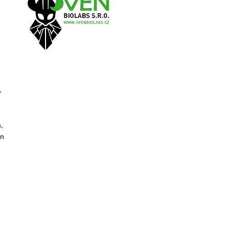
,
,
en